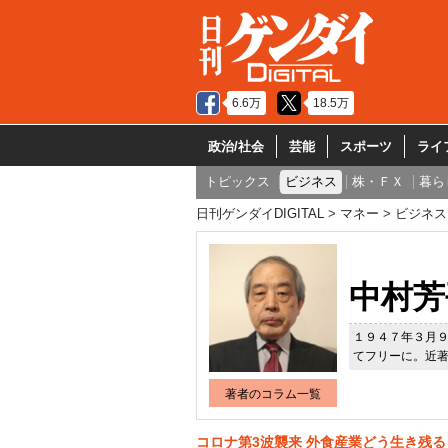
6.6万
18.5万
政治/社会
芸能
スポーツ
ライ
トピックス
ビジネス
株・ＦＸ
暮ら
日刊ゲンダイDIGITAL
マネー
ビジネス
中村芳
１９４７年３月
てフリーに。近
著者のコラム一覧
コロナ第3波襲来 外食産業どう生き残る