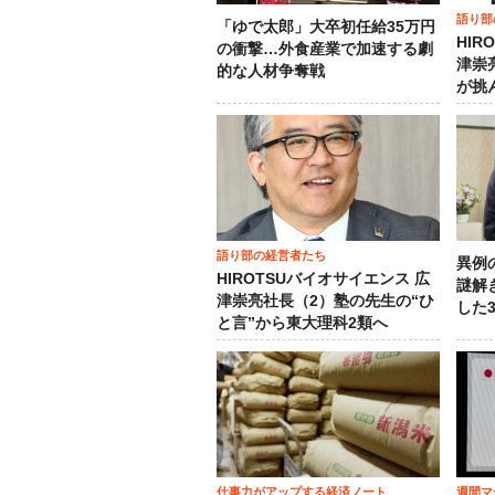
語り部
「ゆで太郎」大卒初任給35万円
HIR
の衝撃…外食産業で加速する劇
津崇
的な人材争奪戦
が挑
語り部の経営者たち
異例
HIROTSUバイオサイエンス 広
謎解
津崇亮社長（2）塾の先生の“ひ
した
と言”から東大理科2類へ
仕事力がアップする経済ノート
週間マ