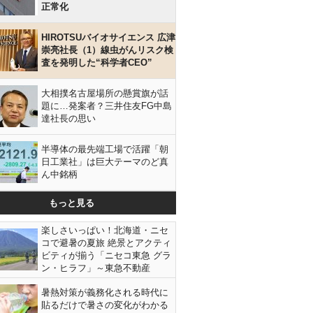
正常化
HIROTSUバイオサイエンス 広津
崇亮社長（1）線虫がんリスク検
査を発明した“科学者CEO”
大相撲名古屋場所の懸賞旗が話
題に…発案者？三井住友FG中島
達社長の思い
半導体の最先端工場で活躍「朝
日工業社」は巨大テーマのど真
ん中銘柄
もっと見る
楽しさいっぱい！北海道・ニセ
コで避暑の夏旅 絶景とアクティ
ビティが揃う「ニセコ東急 グラ
ン・ヒラフ」～東急不動産
暑熱対策が義務化される時代に
貼るだけで暑さの変化がわかる