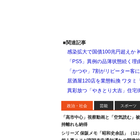
■関連記事
感染拡大で国債100兆円超えか
「PS5」異例の品薄状態続く理
「かつや」7割がリピーター客に…
居酒屋120店を業態転換 ワタ
異彩放つ「やきとり大吉」住宅
政治・社会
芸能
スポーツ
「高市中心」視察動画と「空気読む」被
持離れも納得
シリーズ 保阪メモ「昭和史余話」（12