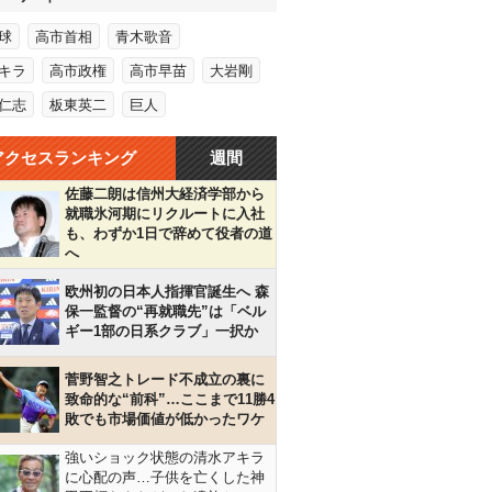
球
高市首相
青木歌音
キラ
高市政権
高市早苗
大岩剛
仁志
板東英二
巨人
アクセスランキング
週間
佐藤二朗は信州大経済学部から
就職氷河期にリクルートに入社
も、わずか1日で辞めて役者の道
へ
欧州初の日本人指揮官誕生へ 森
保一監督の“再就職先”は「ベル
ギー1部の日系クラブ」一択か
菅野智之トレード不成立の裏に
致命的な“前科”…ここまで11勝4
敗でも市場価値が低かったワケ
強いショック状態の清水アキラ
に心配の声…子供を亡くした神