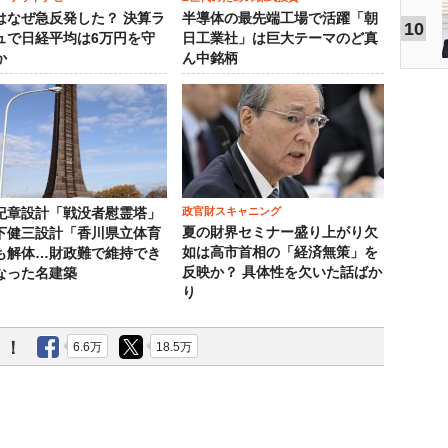
はなぜ急反発した？ 決算ラ
半導体の最先端工場で活躍「朝
10
ュで日経平均は6万円を守
日工業社」は巨大テーマのど真
か
ん中銘柄
政官財スキャニング
紀章設計「戦没者慰霊塔」
夏の財界セミナー盛り上がり欠
下健三設計「香川県立体育
如は高市首相の「経済無策」を
も解体…財政難で維持でき
反映か？ 具体性を欠いた話ばか
なった名建築
り
う！
6.6万
18.5万