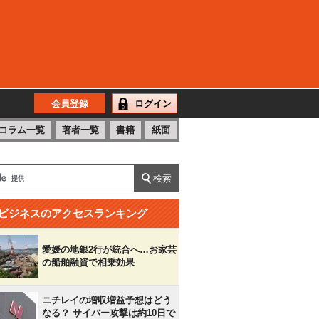
会員登録
ログイン
コラム一覧
著者一覧
書籍
紙面
ビジネスのアクセスランキング
愛媛の地銀2行が統合へ…お家芸
の船舶融資で相乗効果
ニチレイの増収増益予想はどう
なる？ サイバー攻撃は約10日で