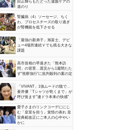
田正輝らもたどった遺族ケアの
道のり
腎臓病（4）ソーセージ、ちく
わ、プロセスチーズの取り過ぎ
が腎機能を低下させる
「最強の新弟子」旭富士、デビ
ュー4場所連続Ｖでも残る大きな
課題
高市首相の早過ぎた「熊本訪
問」の背景…震災から1週間たた
ず“視察強行”に批判殺到の案の定
「VIVANT」1強ムードの陰で…
蒼井優「Tシャツが乾くまで」が
呼び覚ます"連ドラ本来の快感"
愛子さまのリンクコーデににじ
む「皇室を担う」覚悟の表れ 皇
室典範改正にご本人の心中やい
かに