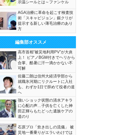
示温シールとは～ファンケル
AGA治療に革命を起こす検査技
術「スキャビジョン」銀クリが
提示する新しい薄毛治療のあり
方
編集部オススメ
高市首相“被災地利用PV”が大炎
上！ ピアノBGM付きでヘリから
合掌、酷暑に汗一滴かかない不
可解
佐藤二朗は信州大経済学部から
就職氷河期にリクルートに入社
も、わずか1日で辞めて役者の道
へ
強いショック状態の清水アキラ
に心配の声…子供を亡くした神
田正輝らもたどった遺族ケアの
道のり
石原プロ「炊き出しの流儀」 被
災地一番乗りがエラいわけでは