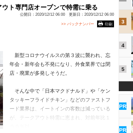
アウト専門店オープンで特需に乗る
公開日：
2020/12/12 06:00
更新日：
2020/12/12 06:00
3
>> バックナンバー
印刷
4
新型コロナウイルスの第３波に襲われ、忘
年会・新年会も不発になり、外食業界では閉
5
店・廃業が多発しそうだ。
そんな中で「日本マクドナルド」や「ケン
タッキーフライドチキン」などのファストフ
PR
ード業界は、イートインの客数は減っている
が、テークアウト特需に恵まれ、対前年比１
００％以…
PR