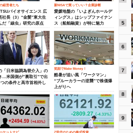
の経営者たち
新NISAで買っていい？企業診断
OTSUバイオサイエンス 広
愛媛地盤の「いよぎんホールデ
亮社長（3）“金髪”東大生
ィングス」はシップファイナン
5
んだ「線虫」研究の原点
ス（船舶融資）が特に魅力
6
笑顔でMake Money！
7
の「日米協調為替介入」の
酷暑が追い風「ワークマン」
き…米国側が”裏取引”で出
“ブルーカラーの逆襲”で株価爆
3つの条件と高市首相外し
上がりへ
8
9
ーケットナビ
Z世代のための株式投資