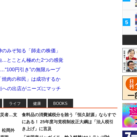
5
 神のみぞ知る「師走の株価」
由…とことん極めた2つの感覚
“100円引き”の無限ループ
ミ「焼肉の和民」は成功するか
街への出店がニーズにマッチ
ライフ
健康
BOOKS
災者…支
食料品の消費減税分を賄う「恒久財源」ならすで
にある！ 25年度与党税制改正大綱は「法人税引
き上げ」に言及
）松岡外