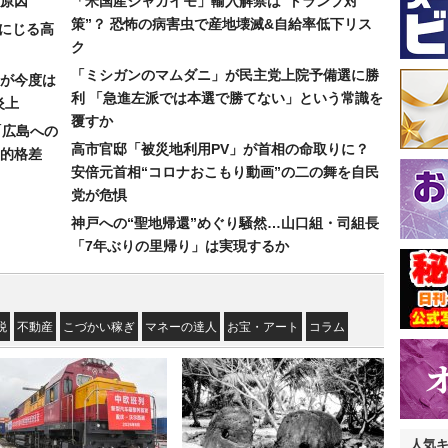
原因
「米国産ジャガイモ」輸入解禁は“トランプ対
策”？ 恐怖の病害虫で産地壊滅&自給率低下リス
みにじる高
ク
「ミシガンのマムダニ」が民主党上院予備選に勝
が今度は
利 「急進左派では本選で勝てない」という常識を
炎上
覆すか
「広島への
高市官邸「被災地利用PV」が首相の命取りに？
的格差
安倍元首相“コロナおこもり動画”の二の舞を自民
党が危惧
神戸への“聖地帰還”めぐり騒然…山口組・司組長
「7年ぶりの里帰り」は実現するか
税
不動産
こづかい稼ぎ
マネーの達人
お宝・アート
コラム
人気