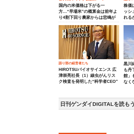
国内の米価格は下がる一
株価
方…“早場米”の概算金は前年よ
ッシ
り4割下回り農家からは悲鳴が
れる
語り部の経営者たち
黒川
HIROTSUバイオサイエンス 広
も丹
津崇亮社長（1）線虫がんリス
館」
ク検査を発明した“科学者CEO”
なく
日刊ゲンダイDIGITALを読も