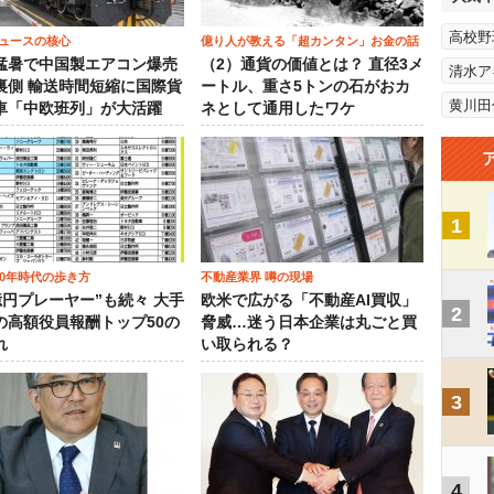
高校野
ュースの核心
億り人が教える「超カンタン」お金の話
猛暑で中国製エアコン爆売
（2）通貨の価値とは？ 直径3メ
清水ア
裏側 輸送時間短縮に国際貨
ートル、重さ5トンの石がおカ
黄川田
車「中欧班列」が大活躍
ネとして通用したワケ
1
00年時代の歩き方
不動産業界 噂の現場
0億円プレーヤー”も続々 大手
欧米で広がる「不動産AI買収」
2
の高額役員報酬トップ50の
脅威…迷う日本企業は丸ごと買
れ
い取られる？
3
4