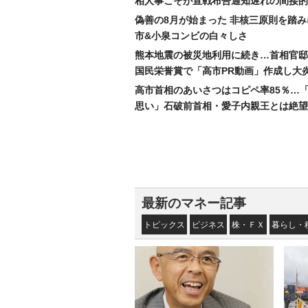
相人事こそが宣戦布告通知遅れの間接的
偽善の8月が始まった 非核三原則を踏
市&小泉コンビの白々しさ
熊本地震の被災地利用に続き…首相官邸
国民栄誉賞で「高市PR動画」作成し大
高市首相のあいさつはコピペ率85％…
思い」石破前首相・愛子内親王とは絶望
最新のマネー記事
トピックス
ビジネス
株・ＦＸ
暮らし・