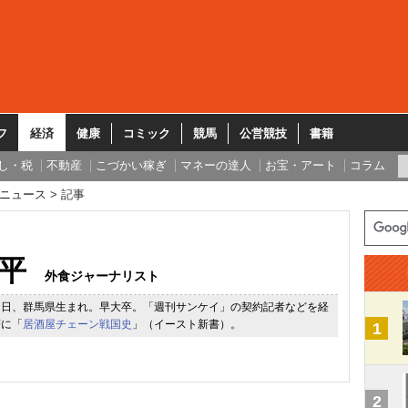
フ
経済
健康
コミック
競馬
公営競技
書籍
し・税
不動産
こづかい稼ぎ
マネーの達人
お宝・アート
コラム
ニュース
記事
平
外食ジャーナリスト
９日、群馬県生まれ。早大卒。「週刊サンケイ」の契約記者などを経
著に「
居酒屋チェーン戦国史
」（イースト新書）。
1
2