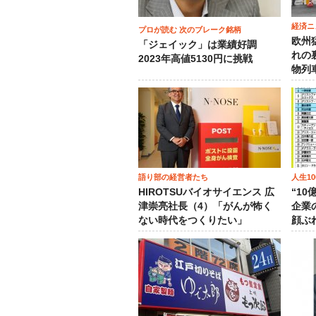
経済ニ
プロが読む 次のブレーク銘柄
欧州
「ジェイック」は業績好調
れの
2023年高値5130円に挑戦
物列
語り部の経営者たち
人生1
HIROTSUバイオサイエンス 広
“1
津崇亮社長（4）「がんが怖く
企業
ない時代をつくりたい」
顔ぶ