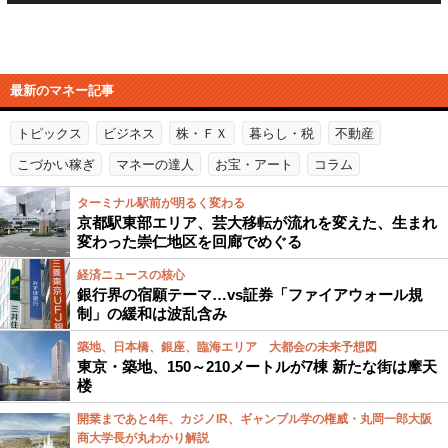
最新のマネー記事
トピックス
ビジネス
株・ＦＸ
暮らし・税
不動産
こづかい稼ぎ
マネーの達人
お宝・アート
コラム
ターミナル駅前が明るく変わる
京都駅東部エリア、芸大移転が流れを変えた、生まれ
変わった崇仁地区を回廊でめぐる
経済ニュースの核心
銀行界の宿願テーマ…vs証券「ファイアウォール規
制」の緩和は波乱含み
築地、日本橋、銀座、臨海エリア 大都会の未来予想図
東京・築地、150～210メートルが7棟 新たな街は摩天
楼
開業まであと4年、カジノIR、ギャンブル学の権威・丸岡一郎大阪
商大学長が丸わかり解説