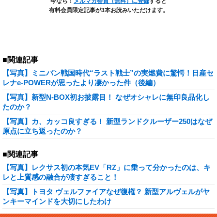
今なら！
メルマガ会員（無料）に登録
すると
有料会員限定記事が3本お読みいただけます。
■関連記事
【写真】ミニバン戦国時代“ラスト戦士”の実燃費に驚愕！日産セ
レナe-POWERが思ったより凄かった件（後編）
【写真】新型N-BOX初お披露目！ なぜオシャレに無印良品化し
たのか？
【写真】カ、カッコ良すぎる！ 新型ランドクルーザー250はなぜ
原点に立ち返ったのか？
■関連記事
【写真】レクサス初の本気EV「RZ」に乗って分かったのは、キ
レと上質感の融合が凄すぎること！
【写真】トヨタ ヴェルファイアなぜ復権？ 新型アルヴェルがヤ
ンキーマインドを大切にしたわけ