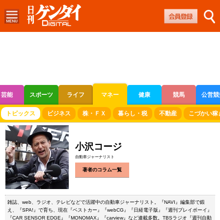
芸能
スポーツ
ライフ
マネー
健康
競馬
公営競
ボートレース
競輪
オートレース
トピックス
ビジネス
株・ＦＸ
暮らし・税
不動産
こづかい稼
小沢コージ
自動車ジャーナリスト
著者のコラム一覧
雑誌、web、ラジオ、テレビなどで活躍中の自動車ジャーナリスト。『NAVI』編集部で鍛
え、『SPA!』で育ち、現在『ベストカー』『webCG』『日経電子版』『週刊プレイボーイ』
『CAR SENSOR EDGE』『MONOMAX』『carview』など連載多数。TBSラジオ『週刊自動