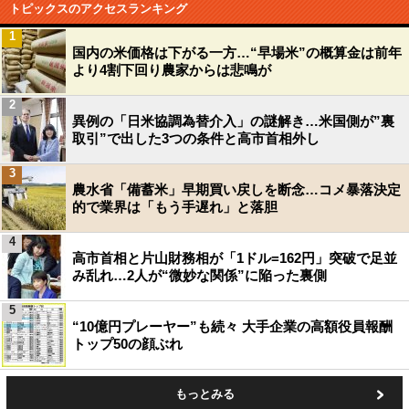
トピックスのアクセスランキング
1
国内の米価格は下がる一方…“早場米”の概算金は前年
より4割下回り農家からは悲鳴が
2
異例の「日米協調為替介入」の謎解き…米国側が”裏
取引”で出した3つの条件と高市首相外し
3
農水省「備蓄米」早期買い戻しを断念…コメ暴落決定
的で業界は「もう手遅れ」と落胆
4
高市首相と片山財務相が「1ドル=162円」突破で足並
み乱れ…2人が“微妙な関係”に陥った裏側
5
“10億円プレーヤー”も続々 大手企業の高額役員報酬
トップ50の顔ぶれ
もっとみる