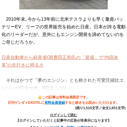
2010年末､今から13年前に北米テスラよりも早く量産バッ
テリーEV、リーフの世界販売を始めた日産。日本が誇る電動
化のリーダーだが、意外にもエンジン開発を諦めてないのを
ご存じだろうか。
日産自動車から経産省OB豊田正和氏の「退場」で“内田改
革”の先行きに明るさ
それはかつて「夢のエンジン」とも称された可変圧縮比エ
ンジン=VCターボ。VCは「バリ…
この記事は有料会員限定です。
日刊ゲンダイDIGITALに
有料会員登録
すると続きをお読みいただけます。
(残り1,510文字／全文1,651文字)
ログインして読む
【ログインしていただくと記事中の広告が非表示になります】