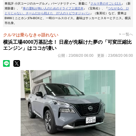
車批評 小沢コージのカーグルメ』パーソナリティー。著書に『
クルマ界のすごい12人
』（新
潮新書）、『
車の運転が怖い人のためのドライブ上達読本
』（宝島社）、『
つながる心 ひ
とりじゃない、チームだから戦えた 27人のトビウオジャパン
』（集英社）など。愛車は
BMWミニとホンダN-BOXと、一時ロールスロイス。趣味はサッカーとスキーとテニス。横浜
市出身。
> 一覧へ
クルマは乗らなきゃ語れない
横浜工場4000万基記念！ 日産が先駆けた夢の「可変圧縮比
エンジン」はココが凄い
公開：
23/08/20 06:00
更新：
23/08/20 06:00