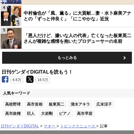
4
中村倫也が「風、薫る」に大貢献…妻・水卜麻美アナ
との「ずっと仲良く」「にこやかな」近況
5
「恩人だけど、嫌いな人の代表」亡くなった板東英二
さんが複雑な感情を抱いたプロデューサーの名前
もっとみる
日刊ゲンダイDIGITALを読もう！
6.6万
18.5万
人気キーワード
高校野球
高市首相
板東英二
清水アキラ
広末涼子
高市政権
巨人
大岩剛
ピアノ
高市早苗
日刊ゲンダイDIGITAL
マネー
トピックスニュース
記事