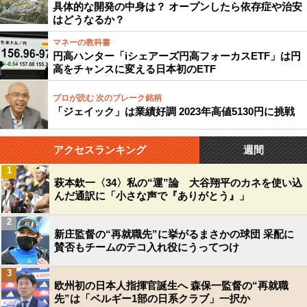
具体的な開発の中身は？ オープンしたら依存症や治安
はどうなるか？
マネーの教科書
円高ハンター「iシェアーズ円高フォーカスETF」は円
高をチャンスに変える日本初のETF
プロが読む 次のブレーク銘柄
「ジェイック」は業績好調 2023年高値5130円に挑戦
アクセスランキング
週間
1
萩本欽一〈34〉私の“運”論 大谷翔平のカネを使い込
んだ通訳に「小さな声で『ありがとう』」
2
新庄監督の“再就職先”に挙がるまさかの球団 采配に
賛否もチームのテコ入れ役にうってつけ
3
欧州初の日本人指揮官誕生へ 森保一監督の“再就職
先”は「ベルギー1部の日系クラブ」一択か