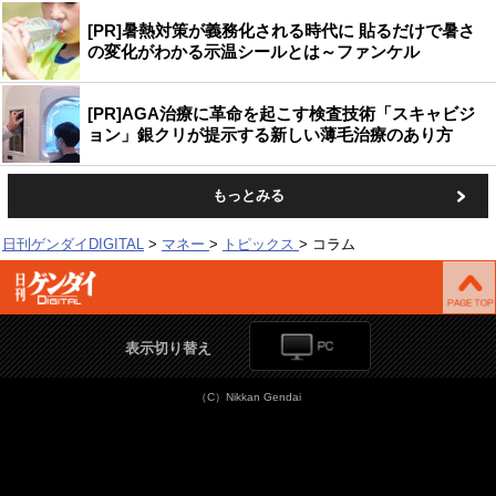
[PR]暑熱対策が義務化される時代に 貼るだけで暑さ
の変化がわかる示温シールとは～ファンケル
[PR]AGA治療に革命を起こす検査技術「スキャビジ
ョン」銀クリが提示する新しい薄毛治療のあり方
もっとみる
日刊ゲンダイDIGITAL
マネー
トピックス
コラム
表示切り替え
（C）Nikkan Gendai