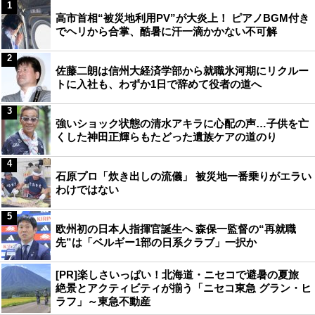
1
高市首相“被災地利用PV”が大炎上！ ピアノBGM付き
でヘリから合掌、酷暑に汗一滴かかない不可解
2
佐藤二朗は信州大経済学部から就職氷河期にリクルー
トに入社も、わずか1日で辞めて役者の道へ
3
強いショック状態の清水アキラに心配の声…子供を亡
くした神田正輝らもたどった遺族ケアの道のり
4
石原プロ「炊き出しの流儀」 被災地一番乗りがエラい
わけではない
5
欧州初の日本人指揮官誕生へ 森保一監督の“再就職
先”は「ベルギー1部の日系クラブ」一択か
[PR]楽しさいっぱい！北海道・ニセコで避暑の夏旅
絶景とアクティビティが揃う「ニセコ東急 グラン・ヒ
ラフ」～東急不動産