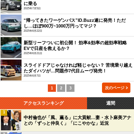
に乗る
2025年7月5日
“帰ってきたワーゲンバス”ID.Buzz遂に発売！ただ
し…ほぼ900万~1000万円ってマジ？
2025年6月22日
新型リーフついに初公開！ 効率&効率の超効率戦略
EVで日産を救えるか？
2025年6月21日
スライドドアじゃなければ軽じゃない？ 苦境乗り越え
たダイハツが…問題作7代目ムーヴ発売！
2025年6月7日
次のページ
1
2
3
アクセスランキング
週間
1
中村倫也が「風、薫る」に大貢献…妻・水卜麻美アナ
との「ずっと仲良く」「にこやかな」近況