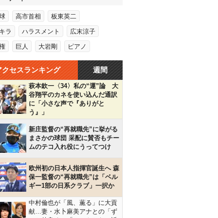
球
高市首相
板東英二
キラ
ハラスメント
広末涼子
権
巨人
大岩剛
ピアノ
アクセスランキング
週間
萩本欽一〈34〉私の“運”論 大
谷翔平のカネを使い込んだ通訳
に「小さな声で『ありがと
う』」
新庄監督の“再就職先”に挙がる
まさかの球団 采配に賛否もチー
ムのテコ入れ役にうってつけ
欧州初の日本人指揮官誕生へ 森
保一監督の“再就職先”は「ベル
ギー1部の日系クラブ」一択か
中村倫也が「風、薫る」に大貢
献…妻・水卜麻美アナとの「ず