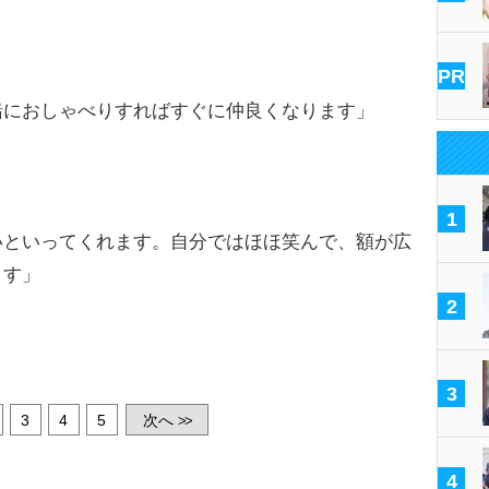
PR
緒におしゃべりすればすぐに仲良くなります」
1
いといってくれます。自分ではほほ笑んで、額が広
ます」
2
3
3
4
5
次へ
>>
4