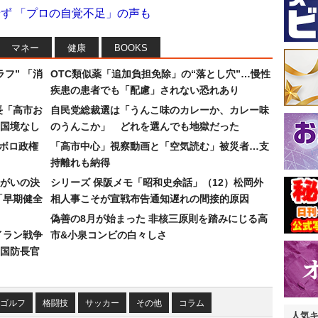
せず 「プロの自覚不足」の声も
マネー
健康
BOOKS
フ” 「消
OTC類似薬「追加負担免除」の“落とし穴”…慢性
疾患の患者でも「配慮」されない恐れあり
長「高市お
自民党総裁選は「うんこ味のカレーか、カレー味
国境なし
のうんこか」 どれを選んでも地獄だった
なボロ政権
「高市中心」視察動画と「空気読む」被災者…支
持離れも納得
まがいの決
シリーズ 保阪メモ「昭和史余話」（12）松岡外
「早期健全
相人事こそが宣戦布告通知遅れの間接的原因
偽善の8月が始まった 非核三原則を踏みにじる高
イラン戦争
市&小泉コンビの白々しさ
国防長官
ゴルフ
格闘技
サッカー
その他
コラム
人気