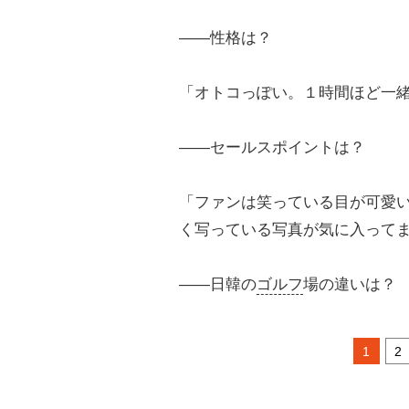
――性格は？
「オトコっぽい。１時間ほど一
――セールスポイントは？
「ファンは笑っている目が可愛
く写っている写真が気に入って
――日韓の
ゴルフ
場の違いは？
1
2