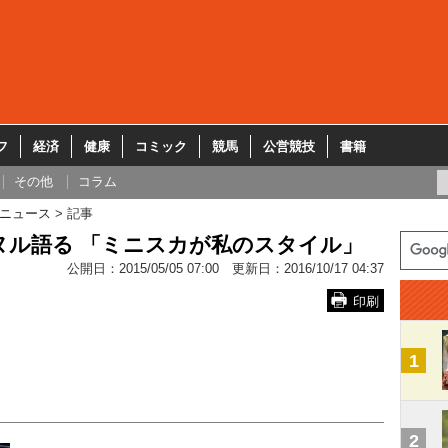
フ
経済
健康
コミック
競馬
公営競技
書籍
その他
コラム
ニュース
記事
ヌル語る 「ミニスカが私のスタイル」
公開日：
2015/05/05 07:00
更新日：
2016/10/17 04:37
印刷
1
2