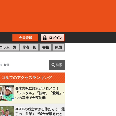
会員登録
ログイン
コラム一覧
著者一覧
書籍
紙面
ゴルフのアクセスランキング
桑木志帆に誰もがメロメロ！
「メンタル」「技術」「愛嬌」3
つの武器で全英制覇
JGTOの残念すぎる体たらく…選
手の「営業」で試合が増えたと