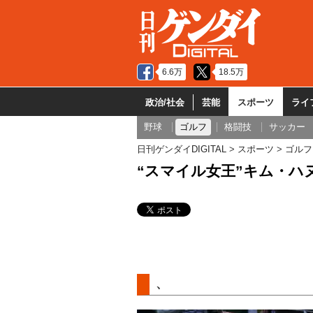
6.6万
18.5万
政治/社会
芸能
スポーツ
ライ
野球
ゴルフ
格闘技
サッカー
日刊ゲンダイDIGITAL
スポーツ
ゴルフ
“スマイル女王”キム・ハ
、