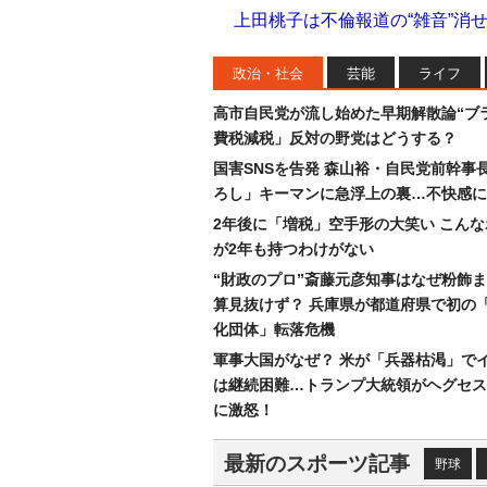
上田桃子は不倫報道の“雑音”消
政治・社会
芸能
ライフ
高市自民党が流し始めた早期解散論“ブラ
費税減税」反対の野党はどうする？
国害SNSを告発 森山裕・自民党前幹事
ろし」キーマンに急浮上の裏…不快感に
2年後に「増税」空手形の大笑い こん
が2年も持つわけがない
“財政のプロ”斎藤元彦知事はなぜ粉飾
算見抜けず？ 兵庫県が都道府県で初の
化団体」転落危機
軍事大国がなぜ？ 米が「兵器枯渇」で
は継続困難…トランプ大統領がヘグセス
に激怒！
最新のスポーツ記事
野球