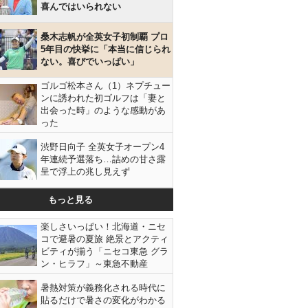
喜んではいられない
桑木志帆が全英女子初制覇 プロ
5年目の快挙に「本当に信じられ
ない。喜びでいっぱい」
ゴルゴ松本さん（1）ネプチュー
ンに誘われた初ゴルフは「妻と
出会った時」のような感動があ
った
渋野日向子 全英女子オープン4
年連続予選落ち…詰めの甘さ露
呈で浮上の兆し見えず
もっと見る
楽しさいっぱい！北海道・ニセ
コで避暑の夏旅 絶景とアクティ
ビティが揃う「ニセコ東急 グラ
ン・ヒラフ」～東急不動産
暑熱対策が義務化される時代に
貼るだけで暑さの変化がわかる