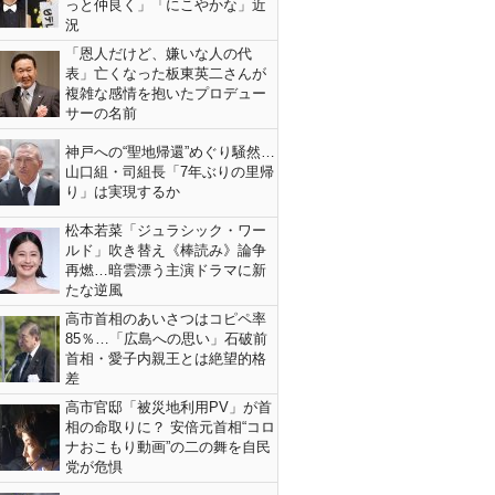
っと仲良く」「にこやかな」近
況
「恩人だけど、嫌いな人の代
表」亡くなった板東英二さんが
複雑な感情を抱いたプロデュー
サーの名前
神戸への“聖地帰還”めぐり騒然…
山口組・司組長「7年ぶりの里帰
り」は実現するか
松本若菜「ジュラシック・ワー
ルド」吹き替え《棒読み》論争
再燃…暗雲漂う主演ドラマに新
たな逆風
高市首相のあいさつはコピペ率
85％…「広島への思い」石破前
首相・愛子内親王とは絶望的格
差
高市官邸「被災地利用PV」が首
相の命取りに？ 安倍元首相“コロ
ナおこもり動画”の二の舞を自民
党が危惧