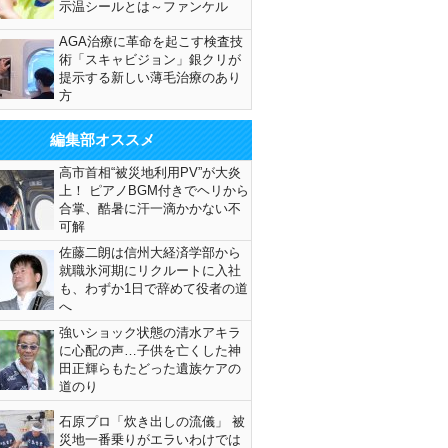
示温シールとは～ファンケル
AGA治療に革命を起こす検査技
術「スキャビジョン」銀クリが
提示する新しい薄毛治療のあり
方
編集部オススメ
高市首相“被災地利用PV”が大炎
上！ ピアノBGM付きでヘリから
合掌、酷暑に汗一滴かかない不
可解
佐藤二朗は信州大経済学部から
就職氷河期にリクルートに入社
も、わずか1日で辞めて役者の道
へ
強いショック状態の清水アキラ
に心配の声…子供を亡くした神
田正輝らもたどった遺族ケアの
道のり
石原プロ「炊き出しの流儀」 被
災地一番乗りがエラいわけでは