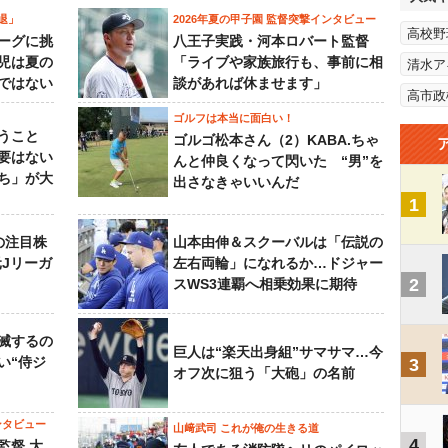
退」
2026年夏の甲子園 監督突撃インタビュー
高校野
ーグに挑
八王子実践・河本ロバート監督
児は夏の
「ライブや家族旅行も、事前に相
清水ア
ではない
談があれば休ませます」
高市政
ゴルフは本当に面白い！
うこと
ゴルゴ松本さん（2）KABA.ちゃ
要はない
んと仲良くなって閃いた “男”を
ち」が大
出さなきゃいいんだ
1
の注目株
山本由伸＆スクーバルは「伝説の
元Jリーガ
左右両輪」になれるか…ドジャー
2
スWS3連覇へ相乗効果に期待
滅するの
巨人は“楽天出身組”サマサマ…今
い“侍ジ
3
オフ次に狙う「大砲」の名前
ンタビュー
山﨑武司 これが俺の生きる道
4
監督 大