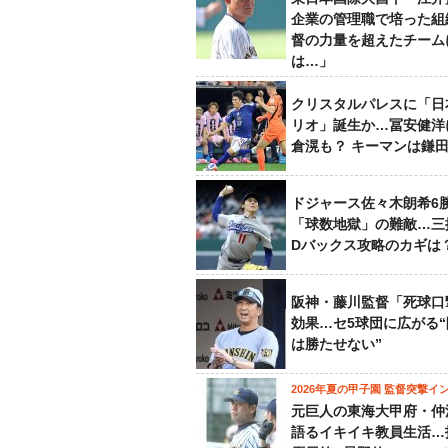
企業の管理職で培った組
督の力量を超えたチーム
は…」
クリスタルパレスに「日
リオ」誕生か…冨安健洋
倉滉も？ キーマンは鎌
ドジャース佐々木朗希6
「球数地獄」の難敵…三
Dバックス攻略のカギは
阪神・藤川監督「死球口
効果…セ5球団に広がる
は勝たせない”
2026年夏の甲子園 監督突撃イ
元巨人の東海大甲府・仲
語るイキイキ教員生活…