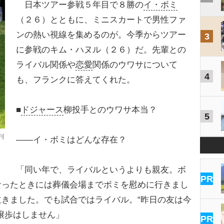
日本ツアー参戦５年目で８勝の
イ・ボミ
（２６）とともに、ミニスカートで男性ファ
ンの熱い視線を集めるのが。今季からツアー
3
に参戦のキム・ハヌル（２６）だ。先輩との
ライバル関係や
恋愛
関係のウワサについて
4
も、フランクに答えてくれた。
■
ドジャース
柳投手とのウワサ本当？
5
刊
――イ・ボミはどんな存在？
「同い年で、ライバルというよりも親友。ボ
PR
なったときには葬儀会場までボミを慰めに行きまし
きました。でも試合ではライバル。“昨日の友は今
譲歩はしません」
PR