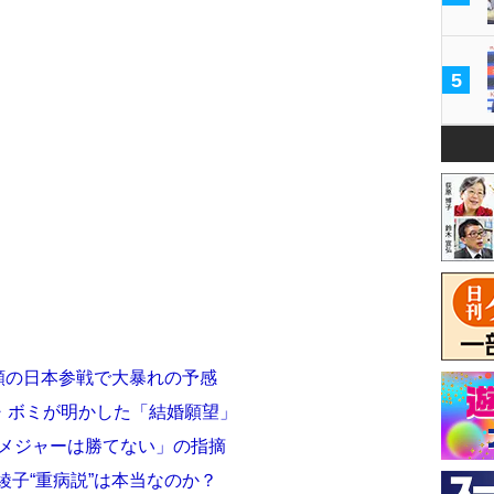
5
念願の日本参戦で大暴れの予感
・ボミが明かした「結婚願望」
てメジャーは勝てない」の指摘
綾子“重病説”は本当なのか？