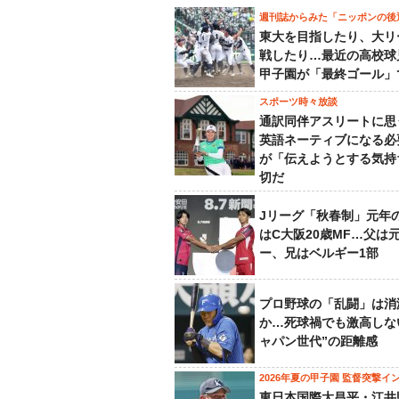
週刊誌からみた「ニッポンの後
東大を目指したり、大リ
戦したり…最近の高校球
甲子園が「最終ゴール」
スポーツ時々放談
通訳同伴アスリートに思
英語ネーティブになる必
が「伝えようとする気持
切だ
Jリーグ「秋春制」元年
はC大阪20歳MF…父は
ー、兄はベルギー1部
プロ野球の「乱闘」は消
か…死球禍でも激高しな
ャパン世代”の距離感
2026年夏の甲子園 監督突撃イ
東日本国際大昌平・江井