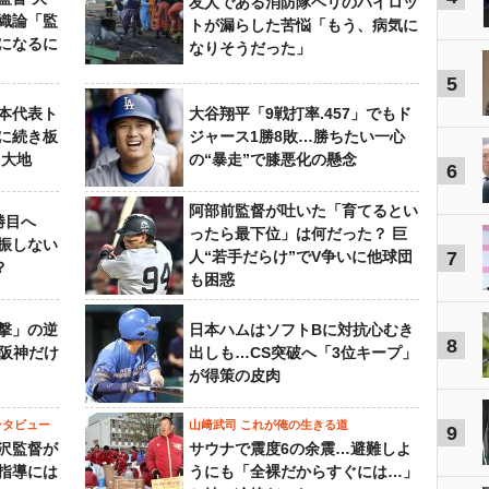
友人である消防隊ヘリのパイロッ
織論「監
トが漏らした苦悩「もう、病気に
になるに
なりそうだった」
5
本代表ト
大谷翔平「9戦打率.457」でもド
に続き板
ジャース1勝8敗…勝ちたい一心
田大地
の“暴走”で膝悪化の懸念
6
阿部前監督が吐いた「育てるとい
勝目へ
ったら最下位」は何だった？ 巨
振しない
人“若手だらけ”でV争いに他球団
7
？
も困惑
撃」の逆
日本ハムはソフトBに対抗心むき
8
“阪神だけ
出しも…CS突破へ「3位キープ」
が得策の皮肉
ンタビュー
山﨑武司 これが俺の生きる道
9
沢監督が
サウナで震度6の余震…避難しよ
指導には
うにも「全裸だからすぐには…」