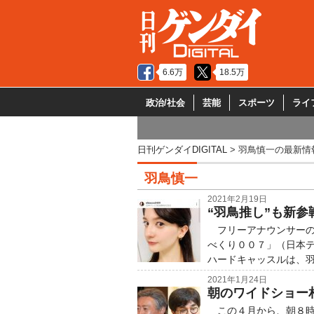
6.6万
18.5万
政治/社会
芸能
スポーツ
ライ
日刊ゲンダイDIGITAL
羽鳥慎一の最新情
羽鳥慎一
2021年2月19日
“羽鳥推し”も新
フリーアナウンサーの
べくり００７」（日本
ハードキャッスルは、羽
2021年1月24日
朝のワイドショー
この４月から、朝８時