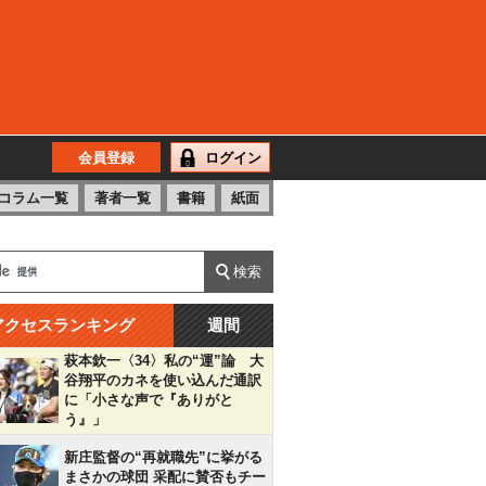
会員登録
ログイン
コラム一覧
著者一覧
書籍
紙面
アクセスランキング
週間
萩本欽一〈34〉私の“運”論 大
谷翔平のカネを使い込んだ通訳
に「小さな声で『ありがと
う』」
新庄監督の“再就職先”に挙がる
まさかの球団 采配に賛否もチー