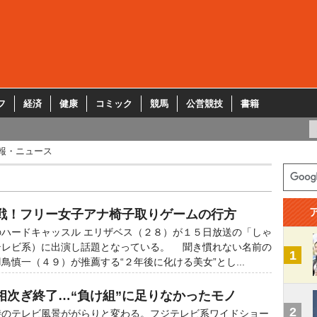
フ
経済
健康
コミック
競馬
公営競技
書籍
報・ニュース
参戦！フリー女子アナ椅子取りゲームの行方
ハードキャッスル エリザベス（２８）が１５日放送の「しゃ
テレビ系）に出演し話題となっている。 聞き慣れない名前の
1
鳥慎一（４９）が推薦する“２年後に化ける美女”とし...
相次ぎ終了…“負け組”に足りなかったモノ
2
のテレビ風景ががらりと変わる。フジテレビ系ワイドショー