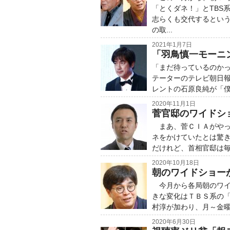
「とくダネ！」とTBS
志らくも交代するとい
の取...
2021年1月7日
「羽鳥慎一モーニ
「まだ待っているのか
テーターのテレビ朝日
レントの石原良純が「僕
2020年11月1日
菅官邸のワイドシ
まあ、菅ＣＩＡがやっ
ネをかけていたとは驚き
だけれど、首相官邸は毎
2020年10月18日
朝のワイドショー
今月から各局朝のワイ
きな変化はＴＢＳ系の
村淳が加わり、月～金曜
2020年6月30日