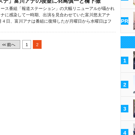
ステ」富川アナの後釜に羽鳥慎一と橋下徹
ース番組「報道ステーション」の大幅リニューアルが囁かれ
ロナに感染して一時期、出演を見合わせていた富川悠太アナ
PR
月４日、富川アナは番組に復帰したが月曜日から水曜日はフ
前へ
1
2
<<
1
2
3
4