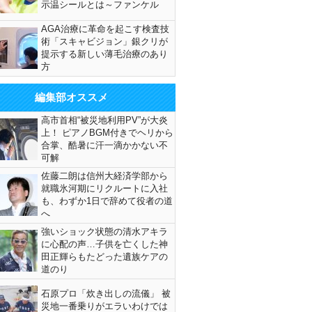
示温シールとは～ファンケル
AGA治療に革命を起こす検査技
術「スキャビジョン」銀クリが
提示する新しい薄毛治療のあり
方
編集部オススメ
高市首相“被災地利用PV”が大炎
上！ ピアノBGM付きでヘリから
合掌、酷暑に汗一滴かかない不
可解
佐藤二朗は信州大経済学部から
就職氷河期にリクルートに入社
も、わずか1日で辞めて役者の道
へ
強いショック状態の清水アキラ
に心配の声…子供を亡くした神
田正輝らもたどった遺族ケアの
道のり
石原プロ「炊き出しの流儀」 被
災地一番乗りがエラいわけでは