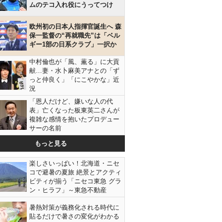
ムのテコ入れ役にうってつけ
欧州初の日本人指揮官誕生へ 森
保一監督の“再就職先”は「ベル
ギー1部の日系クラブ」一択か
中村倫也が「風、薫る」に大貢
献…妻・水卜麻美アナとの「ず
っと仲良く」「にこやかな」近
況
「恩人だけど、嫌いな人の代
表」亡くなった板東英二さんが
複雑な感情を抱いたプロデュー
サーの名前
もっと見る
楽しさいっぱい！北海道・ニセ
コで避暑の夏旅 絶景とアクティ
ビティが揃う「ニセコ東急 グラ
ン・ヒラフ」～東急不動産
暑熱対策が義務化される時代に
貼るだけで暑さの変化がわかる