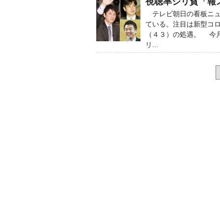
視聴率ジリ貧「報
テレビ朝日の看板ニュ
ている。注目は新型コ
（４３）の処遇。 今
リ...