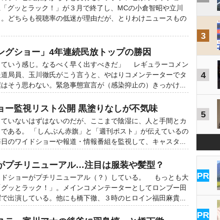
系「グッとラック！」が３月で終了し、MCの小倉智昭や立川
う。どちらも視聴率の低迷が理由だが、とりわけニュースもの
3
ングショー」4年連続民放トップの勝因
っていう感じ。なるべく早く出すべきだ」 レギュラーコメン
4
報道局員、玉川徹氏がこう言うと、やはりコメンテーターでタ
はそう思わない。緊急事態宣言が（感染抑止の）きっかけ...
ョー監視リスト公開 黒塗りなしが不気味
5
ていないはずはないのだが、ここまで陰湿に、人と手間とカ
である。 「しんぶん赤旗」と「週刊ポスト」が伝えているの
日のワイドショーや報道・情報番組を監視して、キャスタ...
がプチリニューアル…注目は服装や髪型？
PR
ドショーがプチリニューアル（？）している。 もっとも大
「グッとラック！」。メインコメンテーターとしてロンブー田
で出演している。他にも橋下徹、３時のヒロイン福田麻貴...
PR