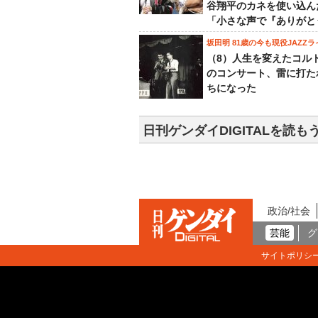
谷翔平のカネを使い込ん
「小さな声で『ありがと
坂田明 81歳の今も現役JAZZラ
（8）人生を変えたコル
のコンサート、雷に打た
ちになった
日刊ゲンダイDIGITALを読も
政治/社会
芸能
グ
サイトポリシ