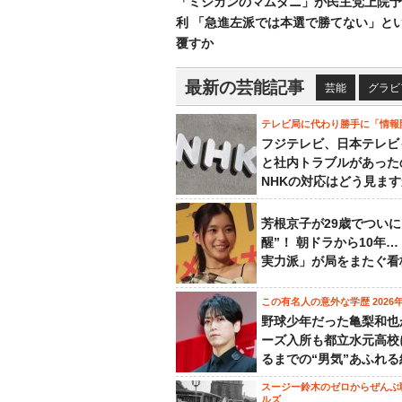
「ミシガンのマムダニ」が民主党上院予
利 「急進左派では本選で勝てない」と
覆すか
最新の芸能記事
芸能
グラビ
テレビ局に代わり勝手に「情報
フジテレビ、日本テレビ
と社内トラブルがあった
NHKの対応はどう見ま
芳根京子が29歳でついに
醒”！ 朝ドラから10年
実力派」が局をまたぐ看
この有名人の意外な学歴 2026
野球少年だった亀梨和也
ーズ入所も都立水元高校
るまでの“男気”あふれる
スージー鈴木のゼロからぜんぶ
ルズ