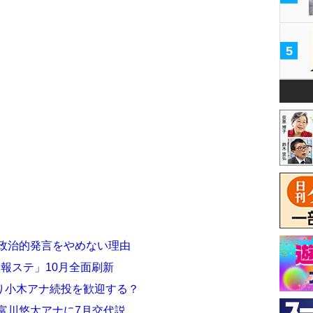
5
も政治的発言をやめない理由
「報ステ」10月全面刷新
り小木アナ続投を歓迎する？
富川悠太アナに7月交代説