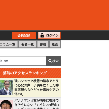
会員登録
ログイン
コラム一覧
著者一覧
書籍
紙面
芸能のアクセスランキング
強いショック状態の清水アキラ
に心配の声…子供を亡くした神
田正輝らもたどった遺族ケアの
道のり
バナナマン日村が簡単に復帰で
きそうにない「もう1つの理由」