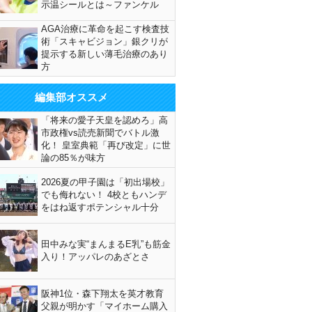
示温シールとは～ファンケル
AGA治療に革命を起こす検査技
術「スキャビジョン」銀クリが
提示する新しい薄毛治療のあり
方
編集部オススメ
「将来の愛子天皇を認めろ」高
市政権vs読売新聞でバトル激
化！ 皇室典範「再び改定」に世
論の85％が味方
2026夏の甲子園は「初出場校」
でも侮れない！ 4校ともハンデ
をはね返すポテンシャル十分
田中みな実“まんまるE乳”も筋金
入り！アッパレのあざとさ
阪神1位・森下翔太を英才教育
父親が明かす「マイホーム購入