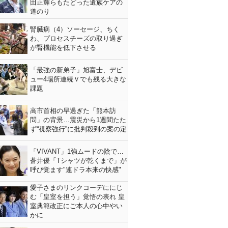
田正輝らもたどった遺族ケアの
道のり
腎臓病（4）ソーセージ、ちく
わ、プロセスチーズの取り過ぎ
が腎機能を低下させる
「最強の新弟子」旭富士、デビ
ュー4場所連続Ｖでも残る大きな
課題
高市首相の早過ぎた「熊本訪
問」の背景…震災から1週間たた
ず“視察強行”に批判殺到の案の定
「VIVANT」1強ムードの陰で…
蒼井優「Tシャツが乾くまで」が
呼び覚ます"連ドラ本来の快感"
愛子さまのリンクコーデににじ
む「皇室を担う」覚悟の表れ 皇
室典範改正にご本人の心中やい
かに