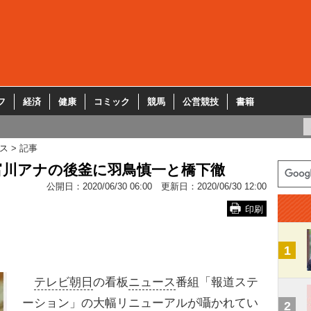
フ
経済
健康
コミック
競馬
公営競技
書籍
ス
記事
富川アナの後釜に羽鳥慎一と橋下徹
公開日：
2020/06/30 06:00
更新日：
2020/06/30 12:00
印刷
1
テレビ朝日
の看板
ニュース
番組「報道ステ
ーション」の大幅リニューアルが囁かれてい
2