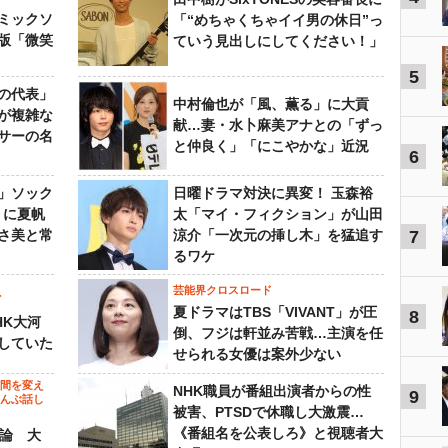
ミックソ
「“めちゃくちゃイイ男の休日”っ
版「微笑
ていう見出しにしてください！」
5
の代表」
中村倫也が「風、薫る」に大貢
が複雑な
献…妻・水卜麻美アナとの「ずっ
サーの名
と仲良く」「にこやかな」近況
6
」ソック
日曜ドラマ対決に異変！ 玉森裕
』に夏帆
太「マイ・フィクション」が山田
さ美と常
涼介「一次元の挿し木」を猛追す
7
るワケ
芸能界クロスロード
ビ
夏ドラマはTBS「VIVANT」が圧
8
HK大河
倒、フジは軒並み苦戦…主演を任
していた
せられる女優は案外少ない
の間を変え
NHK職員が番組出演者からの性
9
～んぶ話し
被害、PTSDで休職し大激震…
《番組名を公表しろ》と視聴者大
”論 大