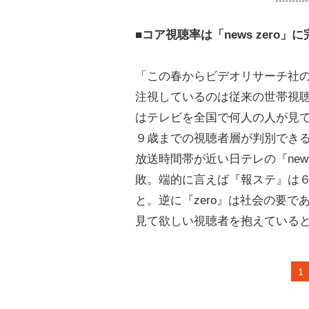
■コア視聴率は「news zero」に
「この春からビデオリサーチ社
注視しているのは従来の世帯視
はテレビを全国で何人の人が見
９歳までの視聴者層が判別でき
放送時間帯が近い日テレの『new
敗。端的に言えば『報ステ』は
と。逆に『zero』は社会の要
見て欲しい視聴者を抱えている
1