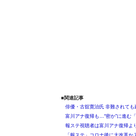
■関連記事
俳優・古舘寛治氏 非難されて
富川アナ復帰も…“密か”に進む
報ステ視聴者は富川アナ復帰よ
「報ステ」コロナ後に大改革か 