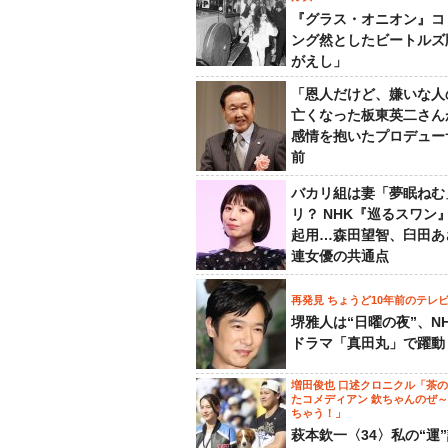
『グラス・オニオン』コ
ング然としたビートルズ
がえし」
「恩人だけど、嫌いな人
亡くなった板東英二さん
感情を抱いたプロデュー
前
バカリ組は妻「夢眠ねむ
リ？ NHK『巡るスワン
起用…森田望智、臼田あ
連女優の共通点
再発見 ちょうど10年前のテレ
堺雅人は“日曜の夜”、N
ドラマ「真田丸」で躍動
増田俊也 口述クロニクル「茶
たコメディアン 欽ちゃんのぜ
ちゃう！」
萩本欽一〈34〉私の“運