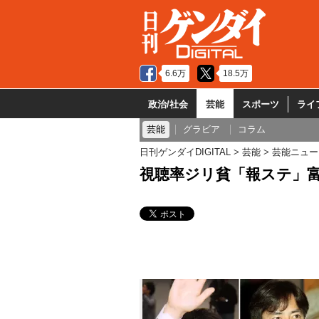
6.6万
18.5万
政治/社会
芸能
スポーツ
ライ
芸能
グラビア
コラム
日刊ゲンダイDIGITAL
芸能
芸能ニュー
視聴率ジリ貧「報ステ」