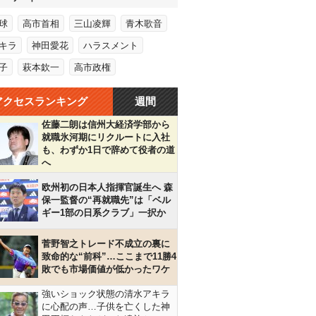
球
高市首相
三山凌輝
青木歌音
キラ
神田愛花
ハラスメント
子
萩本欽一
高市政権
アクセスランキング
週間
佐藤二朗は信州大経済学部から
就職氷河期にリクルートに入社
も、わずか1日で辞めて役者の道
へ
欧州初の日本人指揮官誕生へ 森
保一監督の“再就職先”は「ベル
ギー1部の日系クラブ」一択か
菅野智之トレード不成立の裏に
致命的な“前科”…ここまで11勝4
敗でも市場価値が低かったワケ
強いショック状態の清水アキラ
に心配の声…子供を亡くした神