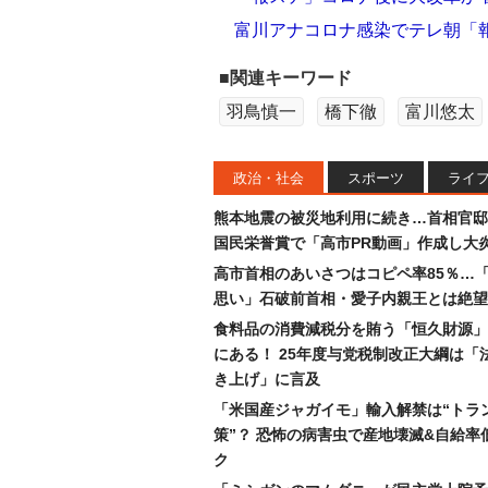
富川アナコロナ感染でテレ朝「
■関連キーワード
羽鳥慎一
橋下徹
富川悠太
政治・社会
スポーツ
ライ
熊本地震の被災地利用に続き…首相官邸
国民栄誉賞で「高市PR動画」作成し大
高市首相のあいさつはコピペ率85％…
思い」石破前首相・愛子内親王とは絶望
食料品の消費減税分を賄う「恒久財源」
にある！ 25年度与党税制改正大綱は「
き上げ」に言及
「米国産ジャガイモ」輸入解禁は“トラ
策”？ 恐怖の病害虫で産地壊滅&自給率
ク