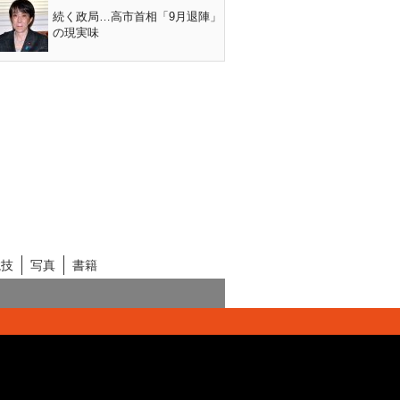
続く政局…高市首相「9月退陣」
の現実味
競技
写真
書籍