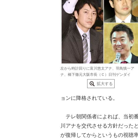
左から時計回りに富川悠太アナ、羽鳥慎一ア
ナ、橋下徹元大阪市長（Ｃ）日刊ゲンダイ
拡大する
ョンに降格されている。
テレ朝関係者によれば、当初番
川アナを交代させる方針だった
が復帰してからというもの
視聴