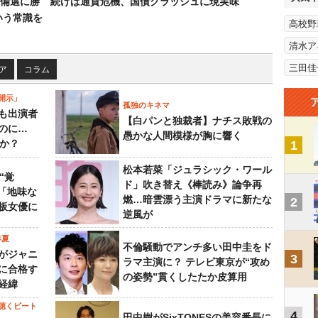
備選に勝
続けば通貨危機、国債クラッシュに現実味
いう常識を
高校野
清水ア
三田佳
ア
コラム
開示」
孤独のキネマ
も出演者
【白パンと独裁者】ナチス敗戦の
のに…
愚かな人間模様が胸に響く
すか？
1
松本若菜「ジュラシック・ワール
“覚
ド」吹き替え《棒読み》論争再
…「地味な
燃…暗雲漂う主演ドラマに新たな
2
板女優に
逆風が
年夏
不倫騒動でアンチ多い田中圭をド
がジャニ
3
ラマ主演に？ テレビ東京が“攻め
に合格す
の姿勢”貫くしたたか皮算用
経緯
聴くビート
4
田中樹がSixTONESの美容番長に