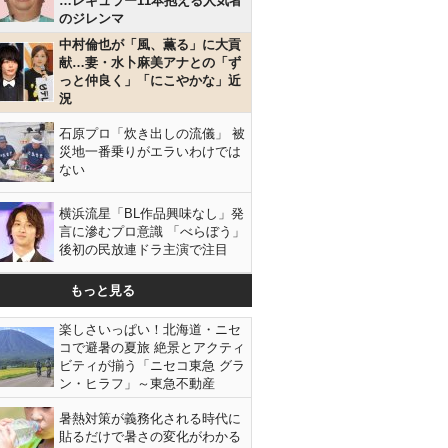
…レギュラー11本抱える人気者
のジレンマ
中村倫也が「風、薫る」に大貢
献…妻・水卜麻美アナとの「ず
っと仲良く」「にこやかな」近
況
石原プロ「炊き出しの流儀」 被
災地一番乗りがエラいわけでは
ない
横浜流星「BL作品興味なし」発
言に滲むプロ意識 「べらぼう」
後初の民放連ドラ主演で注目
もっと見る
楽しさいっぱい！北海道・ニセ
コで避暑の夏旅 絶景とアクティ
ビティが揃う「ニセコ東急 グラ
ン・ヒラフ」～東急不動産
暑熱対策が義務化される時代に
貼るだけで暑さの変化がわかる