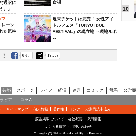
合唱
だ通訳に
10
う』」
イブ
週末チケットは完売！ 女性アイ
トレーン
ドルフェス「TOKYO IDOL
れた気持
FESTIVAL」の現在地 ～現地ルポ
～
う！
6.6万
18.5万
芸能
スポーツ
ライフ
経済
健康
コミック
競馬
公営
ラビア
コラム
ー
サイトマップ
個人情報
著作権
リンク
定期購読申込み
広告掲載について
会社概要
採用情報
よくある質問・お問い合わせ
Copyright (C) Nikkan Gendai. All Rights Reserved