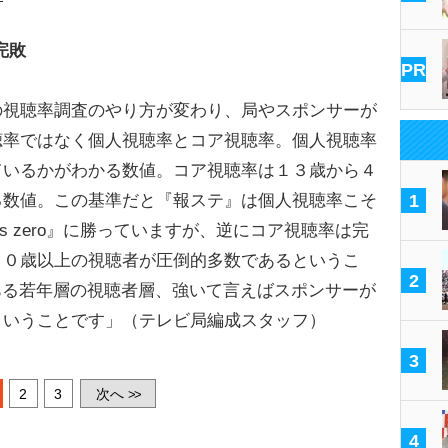
完敗
PR
の視聴率調査のやり方が変わり、局やスポンサーが
聴率ではなく個人視聴率とコア視聴率。個人視聴率
ているかがわかる数値。コア視聴率は１３歳から４
る数値。この基準だと『報ステ』は個人視聴率こそ
1
s zero』に勝っていますが、逆にコア視聴率は完
６０歳以上の視聴者が圧倒的多数であるというこ
2
である若年層の視聴者層、強いて言えばスポンサーが
ということです」（テレビ局編成スタッフ）
3
2
3
次へ
>>
4