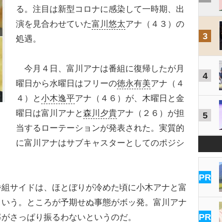
る。注目は新型コロナに感染して一時期、出
演を見合わせていた
富川悠太
アナ（４３）の
3
処遇。
今月４日、富川アナは番組に復帰したが月
4
曜日から水曜日はフリーの
徳永有美
アナ（４
４）と
小木逸平
アナ（４６）が、木曜日と金
曜日は富川アナと
森川夕貴
アナ（２６）が担
5
当するローテーションが発表された。実質的
に富川アナはサブキャスターとしてのポジシ
PR
組サイドは、ほとぼりが冷めた頃に小木アナと富
という。ところが予期せぬ事態がボッ発。富川アナ
PR
率
がさっぱり振るわないというのだ。