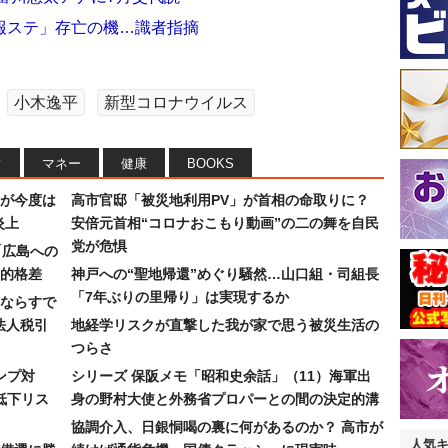
報ステ」存亡の機…識者指摘
小木逸平
新型コロナウイルス
フ
マネー
健康
BOOKS
が今度は
高市官邸「被災地利用PV」が首相の命取りに？
炎上
安倍元首相“コロナおこもり動画”の二の舞を自民
党が危惧
「広島への
的格差
神戸への“聖地帰還”めぐり騒然…山口組・司組長
「7年ぶりの里帰り」は実現するか
ならすで
法人税引
地経学リスクが直撃した我が家で思う被災生活の
つらさ
ンプ対
シリーズ 保阪メモ「昭和史余話」（11）海軍出
低下リス
身の野村大使と外務省プロパーとの間の決定的溝
協調介入、日銀恫喝の裏に何があるのか？ 高市が
人気