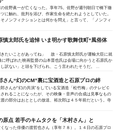
か
の佐野眞一が亡くなった。享年75。佐野が週刊朝日で橋下徹
ーツに触れ、批判を浴び、作家生命を絶たれようとしていた。
こそノンフィクションとは何かを問え」と言って、「ノンフィ
原慎太郎氏を追悼 いま明かす歌舞伎町“風俗体
聞きたいことがあってね」 故・石原慎太郎氏が運輸大臣に就
式典に呼ばれた映画監督の山本晋也氏は会場に向かうと石原氏か
し訳ない」と頭を下げられ、こう言われたそうだ。 ...
郎さん“幻のCM”裏に宝酒造と石原プロの絆
郎さんが“幻の共演”をしている宝酒造「松竹梅」のテレビＣ
送されることになったが、その映像・音声の合成は見事なもの
、渡の部分はおととしの放送、裕次郎は４５年前だという。寺
の原点 若手のキムタクを「木村さん」と
くなった俳優の渡哲也さん（享年７８）。１４日の石原プロ