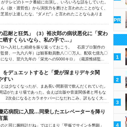
）がテレビのトーク番組に出演し、いろいろな話をしていた。
さん（故・渡哲也）から演技力を磨けと言われたことがなく、
芝居が上達したな。“ダメだ”』と言われたことならありま
PR
の忍耐と狂気」（3）裕次郎の病状悪化に「変わ
に晒すくらいなら、私の手で…」
ロへ入社した経緯を振り返っておこう。 石原プロ製作の
啓監督、一九六八年）は観客動員数八〇〇万人、配収七億九〇
1
になり、翌六九年の「栄光への5000キロ」（蔵原惟繕監...
』をデュエットすると「愛が深まりデキタ関
やすい
2
とは少なくなったが、まあ長い間新宿で飲んだくれていた。
」周辺がたまり場であった。会えば出版や音楽関係者と埒もな
 2次会になるとカラオケバーになだれこみ、訳もなく大...
3
）慶応病院に入院…同乗したエレベーターを降り
言葉
4
のと同じ腕時計だね」ではじまり「甲板でサインを懇願」