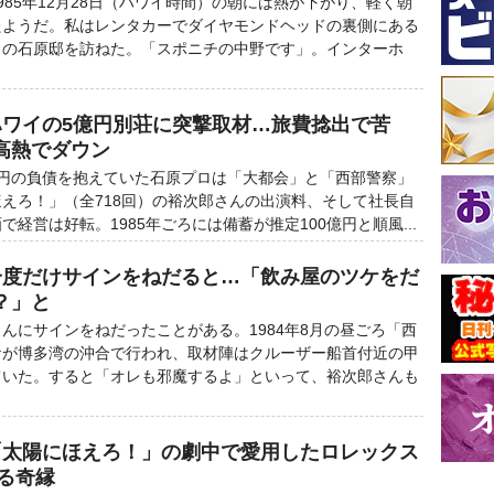
85年12月28日（ハワイ時間）の朝には熱が下がり、軽く朝
たようだ。私はレンタカーでダイヤモンドヘッドの裏側にある
きの石原邸を訪ねた。「スポニチの中野です」。インターホ
ハワイの5億円別荘に突撃取材…旅費捻出で苦
高熱でダウン
円の負債を抱えていた石原プロは「大都会」と「西部警察」
えろ！」（全718回）の裕次郎さんの出演料、そして社長自
経営は好転。1985年ごろには備蓄が推定100億円と順風...
一度だけサインをねだると…「飲み屋のツケをだ
？」と
にサインをねだったことがある。1984年8月の昼ごろ「西
ケが博多湾の沖合で行われ、取材陣はクルーザー船首付近の甲
ていた。すると「オレも邪魔するよ」といって、裕次郎さんも
「太陽にほえろ！」の劇中で愛用したロレックス
る奇縁