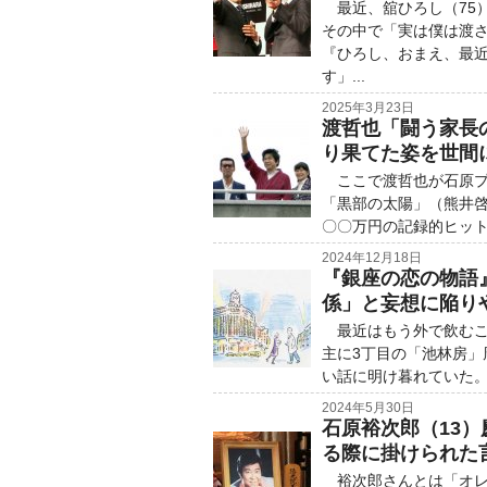
最近、舘ひろし（75
その中で「実は僕は渡
『ひろし、おまえ、最近
す」...
2025年3月23日
渡哲也「闘う家長
り果てた姿を世間
ここで渡哲也が石原プ
「黒部の太陽」（熊井
〇〇万円の記録的ヒット
2024年12月18日
『銀座の恋の物語
係」と妄想に陥り
最近はもう外で飲むこ
主に3丁目の「池林房
い話に明け暮れていた。
2024年5月30日
石原裕次郎（13
る際に掛けられた
裕次郎さんとは「オレ