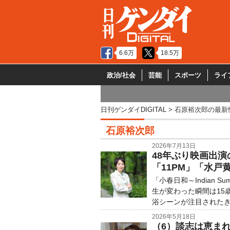
6.6万
18.5万
政治/社会
芸能
スポーツ
ライ
日刊ゲンダイDIGITAL
石原裕次郎の最新
石原裕次郎
2026年7月13日
48年ぶり映画出
「11PM」「水戸
「小春日和～Indian
生が変わった瞬間は15
浴シーンが注目されたき
2026年5月18日
（6）談志は恵ま