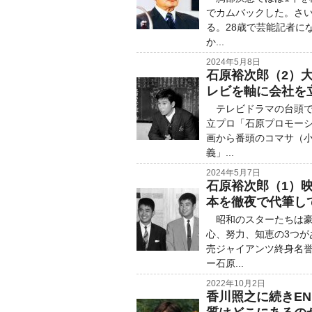
でカムバックした。さ
る。28歳で芸能記者に
か...
2024年5月8日
石原裕次郎（2）
レビを軸に会社を
テレビドラマの台頭で映
立プロ「石原プロモーシ
画から番頭のコマサ（
義」...
2024年5月7日
石原裕次郎（1）
本を徹夜で代筆し
昭和のスターたちは豪
心、努力、知恵の3つ
売ジャイアンツ終身名
ー石原...
2022年10月2日
香川照之に続きE