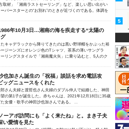
独占取材」「湘南ラストセーリング」など、楽しい思い出がい
ーパースターとの“お別れ”のときが近づくのである。体調を
5
1986年10月3日…湘南の海を疾走する“太陽の
ング
たキャデラックから降りてきたのは黒い野球帽をかぶった裕
ルージーンズにオレンジ色のTシャツ、茶系の薄いサングラ
セーリングスタイルで「湘南魔火矢」に乗り込むと、5人のク
）沙也加さん誕生の「祝福」談話を求め電話攻
ビッグニュースをくれた
裕次郎さん夫婦と渡哲也さん夫婦のダブル仲人で結婚した、神田
の第1子が誕生した。赤ちゃんは、2021年12月18日に35歳
た女優・歌手の神田沙也加さんである。 ...
）ノーアポ訪問にも「よく来たね」と。まき子夫
深い愛情を見た