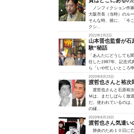
質はどこにあるの
ノンフィクション作家
大阪市長（当時）のル
そんな時、彼に、「今
クシ...
2022年2月2日
山本晋也監督が石
験”秘話
「あんたにどうしても
任した1987年、記念
ら「いや忙しいところ申
2020年8月23日
渡哲也さんと裕次
渡哲也さんと石原裕次
Ｍは、まだしばらく放
だ。使われているのは
の縁...
2020年8月19日
渡哲也さん気遣い
肺炎のため１０日に亡