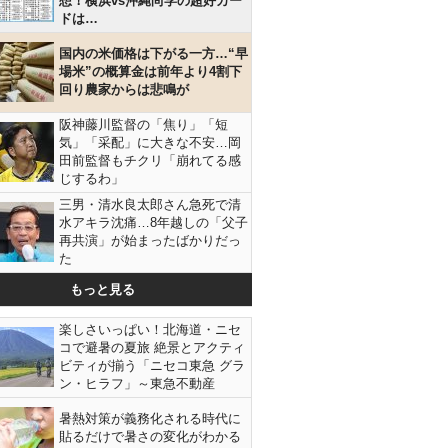
想！横浜vs沖縄尚学の超好カー
ドは…
国内の米価格は下がる一方…“早
場米”の概算金は前年より4割下
回り農家からは悲鳴が
阪神藤川監督の「焦り」「短
気」「采配」に大きな不安…岡
田前監督もチクリ「崩れてる感
じするわ」
三男・清水良太郎さん急死で清
水アキラ沈痛…8年越しの「父子
再共演」が始まったばかりだっ
た
もっと見る
楽しさいっぱい！北海道・ニセ
コで避暑の夏旅 絶景とアクティ
ビティが揃う「ニセコ東急 グラ
ン・ヒラフ」～東急不動産
暑熱対策が義務化される時代に
貼るだけで暑さの変化がわかる