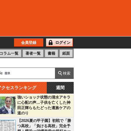
会員登録
ログイン
コラム一覧
著者一覧
書籍
紙面
アクセスランキング
週間
強いショック状態の清水アキラ
に心配の声…子供を亡くした神
田正輝らもたどった遺族ケアの
道のり
【2026夏の甲子園】初戦で「勝
つ高校」「負ける高校」完全予