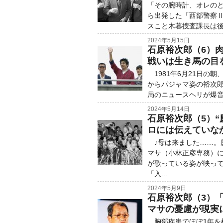
「その腕時計、オレのと
ら出発した「西部警察
スこと木暮捜査課長は後
2024年5月15日
石原裕次郎（6）
戦いは生き馬の目
1981年6月21日の
からパジャマ姿の裕次
局のニュースヘリが爆音
2024年5月14日
石原裕次郎（5）
ロには伝えていな
♪母は来ました……。
マサ（小林正彦専務）
が歌っている姿が映って
「入...
2024年5月9日
石原裕次郎（3）
マサの憂慮が現実
胸部疾患でほぼ1年を棒