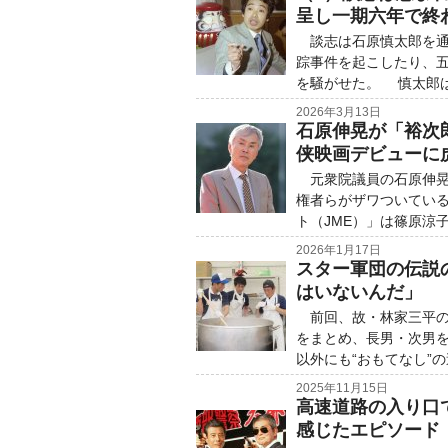
呈し一期六年で終
談志は石原慎太郎を通
踪事件を起こしたり、
を騒がせた。 慎太郎は
2026年3月13日
石原伸晃が「裕次
侠映画デビューに
元衆院議員の石原伸晃（
権者らがザワついてい
ト（JME）」は篠原涼
2026年1月17日
スター軍団の伝説
はいないんだ」
前回、故・林家三平の
をまとめ、長男・次男
以外にも“おもてなし”の
2025年11月15日
高速道路の入り口
感じたエピソード