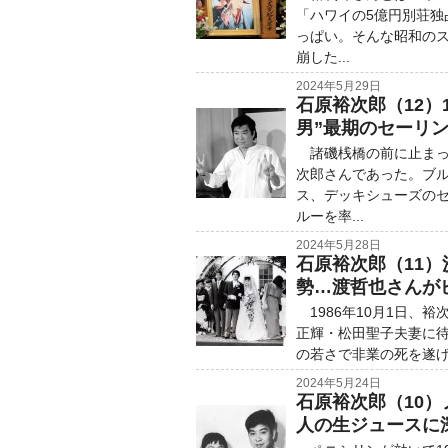
「ハワイの5億円別荘
っぱい。そんな昭和のス
崩した...
2024年5月29日
石原裕次郎（12）
男”最期のセーリ
諸磯桟橋の前に止まっ
次郎さんであった。ブ
ス、デッキシューズの
ルーを率...
2024年5月28日
石原裕次郎（11
勢…渡哲也さんが
1986年10月1日、
正輝・松田聖子夫妻に待望
の若さで非業の死を遂げ
2024年5月24日
石原裕次郎（10
人の生ジュースに