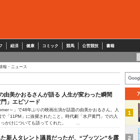
フ
経済
健康
コミック
競馬
公営競技
書籍
情報・ニュース
演の由美かおるさんが語る 人生が変わった瞬間
黄門」エピソード
 Summer～」で48年ぶりの映画出演が話題の由美かおるさん。人
1
歳で「11PM」に抜擢されたこと。時代劇「水戸黄門」での入
っかけについても語ってくれた。 ...
れた新人タレント議員だったが、“プッツン”を露
2