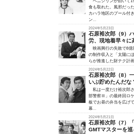
ペニシリンが効いて19
食も取れた。風邪だっ
カハラ地区のプール付
ン...
2024年5月23日
石原裕次郎（9）
労、現地着早々に
映画興行の失敗で8億
の制作収入と「太陽にほ
らが推進した財テク計画で
2024年5月22日
石原裕次郎（8）
いぶ貯めたんだな
私は一度だけ裕次郎さん
部警察Ⅲ」の最終回ロ
板でお昼の弁当を広げ
幕...
2024年5月21日
石原裕次郎（7）
GMTマスターを巡