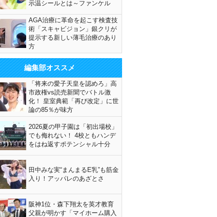
示温シールとは～ファンケル
AGA治療に革命を起こす検査技
術「スキャビジョン」銀クリが
提示する新しい薄毛治療のあり
方
編集部オススメ
「将来の愛子天皇を認めろ」高
市政権vs読売新聞でバトル激
化！ 皇室典範「再び改定」に世
論の85％が味方
2026夏の甲子園は「初出場校」
でも侮れない！ 4校ともハンデ
をはね返すポテンシャル十分
田中みな実“まんまるE乳”も筋金
入り！アッパレのあざとさ
阪神1位・森下翔太を英才教育
父親が明かす「マイホーム購入