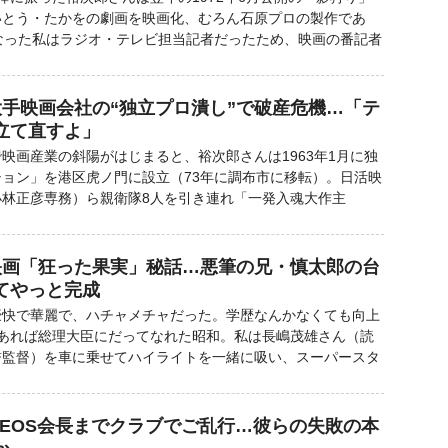
いとう・たかをの劇画を映画化、むろん石原プロの製作であ
なった私はラジオ・テレビ担当記者だったため、映画の番記者
大手映画会社の“独立プロ潰し”で破産危機…「テ
立て直すよ」
画産業の斜陽がはじまると、裕次郎さんは1963年1月に独
ョン」を港区虎ノ門に設立（73年に調布市に移転）。日活映
小林正彦専務）ら親衛隊8人を引き連れ「一発入魂大作主
映画「狂った果実」秘話…悪筆の兄・慎太郎の台
てやっと完成
快で華麗で、ハチャメチャだった。学歴なんかなくても向上
があれば総理大臣にだってなれた昭和。私は長嶋茂雄さん（読
誉監督）を車に乗せてハイライトを一緒に吸い、スーパースタ
NEOS会長までクラブでご乱行…彼らの失敗の本