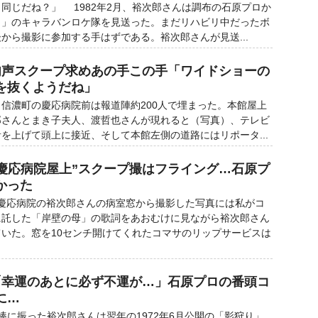
同じだね？」 1982年2月、裕次郎さんは調布の石原プロか
Ⅱ」のキャラバンロケ隊を見送った。まだリハビリ中だったボ
から撮影に参加する手はずである。裕次郎さんが見送...
肉声スクープ求めあの手この手「ワイドショーの
を抜くようだね」
朝、信濃町の慶応病院前は報道陣約200人で埋まった。本館屋上
郎さんとまき子夫人、渡哲也さんが現れると（写真）、テレビ
を上げて頭上に接近、そして本館左側の道路にはリポータ...
“慶応病院屋上”スクープ撮はフライング…石原プ
かった
慶応病院の裕次郎さんの病室窓から撮影した写真には私がコ
に託した「岸壁の母」の歌詞をあおむけに見ながら裕次郎さん
いた。窓を10センチ開けてくれたコマサのリップサービスは
「幸運のあとに必ず不運が…」石原プロの番頭コ
に…
に振った裕次郎さんは翌年の1972年6月公開の「影狩り」