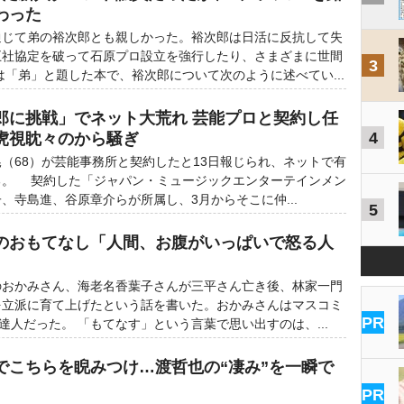
わった
じて弟の裕次郎とも親しかった。裕次郎は日活に反抗して失
五社協定を破って石原プロ設立を強行したり、さまざまに世間
3
「弟」と題した本で、裕次郎について次のように述べてい...
郎に挑戦」でネット大荒れ 芸能プロと契約し任
4
虎視眈々のから騒ぎ
68）が芸能事務所と契約したと13日報じられ、ネットで有
る。 契約した「ジャパン・ミュージックエンターテインメン
子、寺島進、谷原章介らが所属し、3月からそこに仲...
5
のおもてなし「人間、お腹がいっぱいで怒る人
おかみさん、海老名香葉子さんが三平さん亡き後、林家一門
を立派に育て上げたという話を書いた。おかみさんはマスコミ
PR
達人だった。 「もてなす」という言葉で思い出すのは、...
でこちらを睨みつけ…渡哲也の“凄み”を一瞬で
PR