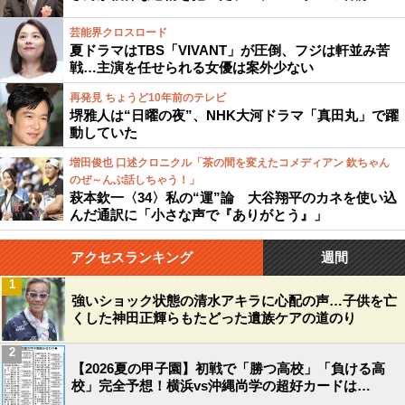
芸能界クロスロード
夏ドラマはTBS「VIVANT」が圧倒、フジは軒並み苦
戦…主演を任せられる女優は案外少ない
再発見 ちょうど10年前のテレビ
堺雅人は“日曜の夜”、NHK大河ドラマ「真田丸」で躍
動していた
増田俊也 口述クロニクル「茶の間を変えたコメディアン 欽ちゃん
のぜ～んぶ話しちゃう！」
萩本欽一〈34〉私の“運”論 大谷翔平のカネを使い込
んだ通訳に「小さな声で『ありがとう』」
アクセスランキング
週間
1
強いショック状態の清水アキラに心配の声…子供を亡
くした神田正輝らもたどった遺族ケアの道のり
2
【2026夏の甲子園】初戦で「勝つ高校」「負ける高
校」完全予想！横浜vs沖縄尚学の超好カードは…