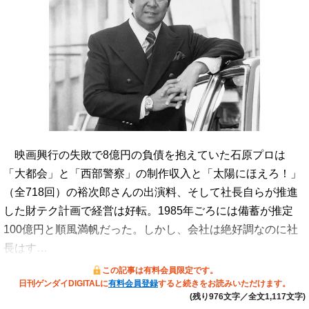
映画興行の失敗で8億円の負債を抱えていた石原プロは
「大都会」と「西部警察」の制作収入と「太陽にほえろ！」
（全718回）の裕次郎さんの出演料、そして社長自らが推進
した財テク計画で経営は好転。1985年ごろには備蓄が推定
100億円と順風満帆だった。しかし、会社は絶好調なのに社
長はす…
この記事は有料会員限定です。
日刊ゲンダイDIGITALに
有料会員登録
すると続きをお読みいただけます。
(残り976文字／全文1,117文字)