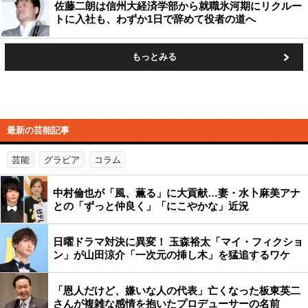
佐藤二朗は信州大経済学部から就職氷河期にリクルー
トに入社も、わずか1日で辞めて役者の道へ
もっとみる
最新の芸能記事
芸能
グラビア
コラム
中村倫也が「風、薫る」に大貢献…妻・水卜麻美アナ
との「ずっと仲良く」「にこやかな」近況
日曜ドラマ対決に異変！ 玉森裕太「マイ・フィクショ
ン」が山田涼介「一次元の挿し木」を猛追するワケ
「恩人だけど、嫌いな人の代表」亡くなった板東英二
さんが複雑な感情を抱いたプロデューサーの名前