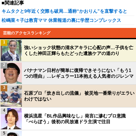
■関連記事
キムタクと9年近く交際も破局…通称“かおりん”を直撃すると
松嶋菜々子は教育ママ 休業報道の裏に学歴コンプレックス
芸能のアクセスランキング
1
強いショック状態の清水アキラに心配の声…子供を亡
くした神田正輝らもたどった遺族ケアの道のり
2
バナナマン日村が簡単に復帰できそうにない「もう1
つの理由」…レギュラー11本抱える人気者のジレンマ
3
石原プロ「炊き出しの流儀」 被災地一番乗りがエラい
わけではない
4
横浜流星「BL作品興味なし」発言に滲むプロ意識
「べらぼう」後初の民放連ドラ主演で注目
5