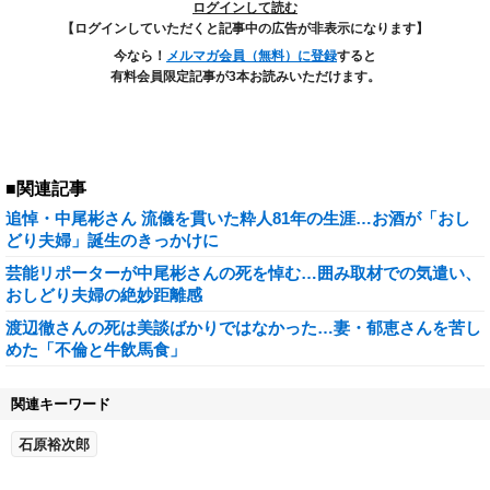
ログインして読む
【ログインしていただくと記事中の広告が非表示になります】
今なら！
メルマガ会員（無料）に登録
すると
有料会員限定記事が3本お読みいただけます。
■関連記事
追悼・中尾彬さん 流儀を貫いた粋人81年の生涯…お酒が「おし
どり夫婦」誕生のきっかけに
芸能リポーターが中尾彬さんの死を悼む…囲み取材での気遣い、
おしどり夫婦の絶妙距離感
渡辺徹さんの死は美談ばかりではなかった…妻・郁恵さんを苦し
めた「不倫と牛飲馬食」
関連キーワード
石原裕次郎