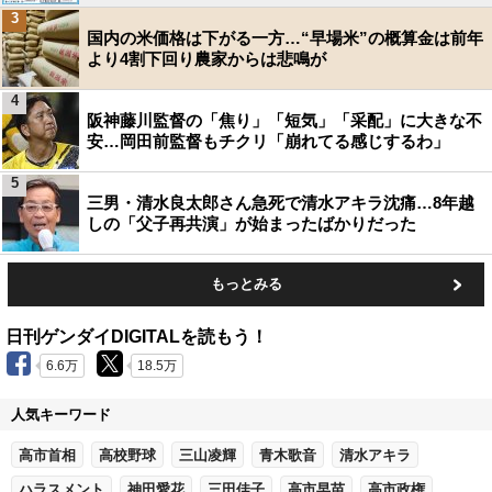
3
国内の米価格は下がる一方…“早場米”の概算金は前年
より4割下回り農家からは悲鳴が
4
阪神藤川監督の「焦り」「短気」「采配」に大きな不
安…岡田前監督もチクリ「崩れてる感じするわ」
5
三男・清水良太郎さん急死で清水アキラ沈痛…8年越
しの「父子再共演」が始まったばかりだった
もっとみる
日刊ゲンダイDIGITALを読もう！
6.6万
18.5万
人気キーワード
高市首相
高校野球
三山凌輝
青木歌音
清水アキラ
ハラスメント
神田愛花
三田佳子
高市早苗
高市政権