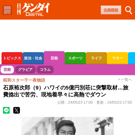
トピックス
政治・社会
芸能
スポーツ
ライフ
マネー
ボートレース
競輪
オートレース
芸能
グラビア
コラム
> 一覧へ
昭和スター千一夜物語
石原裕次郎（9）ハワイの5億円別荘に突撃取材…旅
費捻出で苦労、現地着早々に高熱でダウン
公開：
24/05/23 17:00
更新：
24/05/23 17:00