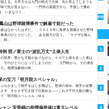
を狙える。大卒力士は入門の時点で大体、先が見えてしまうも
意味で先が見えない」 一門外の某親方すら、手放しで褒め
は、いきなり１…
PR
松鳳山は野球賭博事件で解雇寸前だった
姿はなかったはずだ。 ２０１０年に角界を震撼させた野球
当事者のひとりだった。 ある親方が言う。 「ヤクザが絡ん
は、阿…
1
例 照ノ富士の“波乱万丈”土俵人生
の世界。豊かな才能がありながら、ケガで土俵を去った者は
も、そのひとりになってしまうのか。 入門時から、その潜在
ころ。相撲強豪校の鳥…
2
家の宝刀「明月院スペシャル」
ぶちかましで相手をはじき飛ばし、怒涛の攻め。相手が反撃
3
逃さず、すかさず引き技で仕留める――これぞ千代大龍の勝ち
って「明月院スペシャル（ＭＳ…
4
シャン 安美錦の相撲偏差値は東大レベル