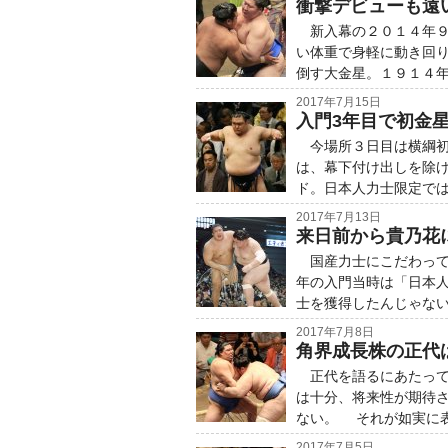
衝撃デビューも遠
新入幕の２０１４年９
い体重で身軽に動き回
倒す大金星。１９１４
2017年7月15日
入門3年目で初金
今場所３日目は横綱初
は、幕下付け出しを除
ド。日本人力士限定で
2017年7月13日
来日前から貴乃花
国産力士にこだわって
年の入門当時は「日本
士を獲得したんじゃな
2017年7月8日
角界成長株の正代
正代を語るにあたって
は十分、将来性が期待
ない。 それが如実に
2017年7月5日