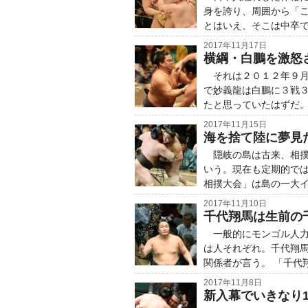
身を誇り、周囲から「
とはいえ、そこは中卒
2017年11月17日
横綱・白鵬を激怒
それは２０１２年９月
で妙義龍は白鵬に３戦
たと思っていたはずだ
2017年11月15日
海を捨て陸に夢見
隠岐の島は古来、相撲
いう。現在も定期的で
相撲大会」は島の一大
2017年11月10日
千代翔馬は生前の
一般的にモンゴル人力
は人それぞれ。千代翔
関係者が言う。 「千代
2017年11月8日
新入幕でいきなり1