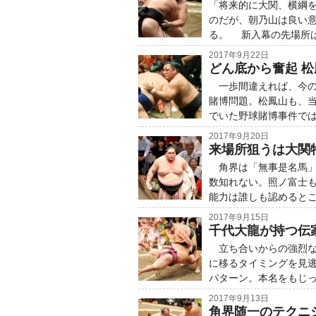
「将来的に大関、横綱
のだが、朝乃山は良い
る。 新入幕の先場所
2017年9月22日
どん底から奮起 
一歩間違えれば、今の
賭博問題。松鳳山も、
でいた野球賭博事件で
2017年9月20日
来場所狙うは大関特
角界は「無事是名馬」
数知れない。照ノ富士
能力は誰しも認めると
2017年9月15日
千代大龍が持つ伝
立ち合いからの強烈な
に移るタイミングを見
パターン。本名をもじ
2017年9月13日
角界随一のテクニ