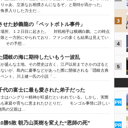
こりゃあ、立派なお相撲さんになるぞ」と期待が高かった。
で角界入りした力士だ…
3
させた妙義龍の「ペットボトル事件」
場所、１２日目に起きた。 対戦相手は横綱白鵬。この時点
３敗と一方的にやられており、ファンの多くも結果は見えてい
4
。 その予想…
た隠岐の海に期待したいもう一波乱
が盛んな土地。その歴史は古く、江戸以前までさかのぼると
5
はないが、島内に慶事などがあった際に開催される「隠岐古典
イベント。川上健一氏の小説「…
千代の富士に最も愛された弟子だった
士はハングリー精神が旺盛だといわれている。しかし、実際
PR
馬も家庭や育ちに恵まれたひとりだ。 モンゴル事情に詳しい
翔馬の父親は…
0勝5敗 朝乃山英樹を変えた“恩師の死”
PR