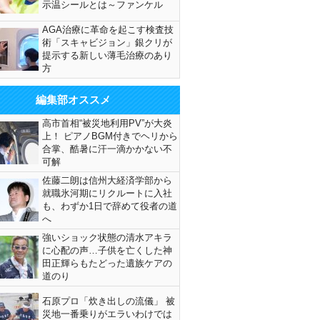
示温シールとは～ファンケル
AGA治療に革命を起こす検査技
術「スキャビジョン」銀クリが
提示する新しい薄毛治療のあり
方
編集部オススメ
高市首相“被災地利用PV”が大炎
上！ ピアノBGM付きでヘリから
合掌、酷暑に汗一滴かかない不
可解
佐藤二朗は信州大経済学部から
就職氷河期にリクルートに入社
も、わずか1日で辞めて役者の道
へ
強いショック状態の清水アキラ
に心配の声…子供を亡くした神
田正輝らもたどった遺族ケアの
道のり
石原プロ「炊き出しの流儀」 被
災地一番乗りがエラいわけでは