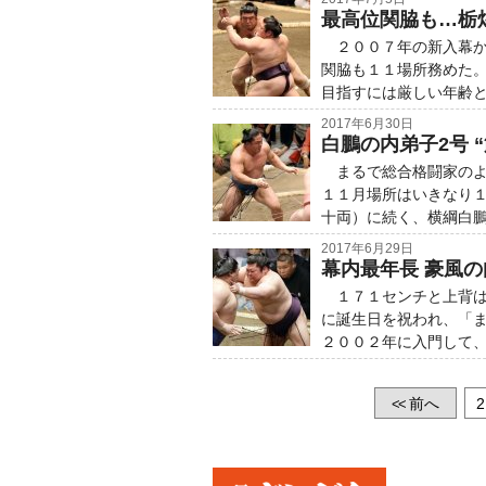
最高位関脇も…栃
２００７年の新入幕か
関脇も１１場所務めた
目指すには厳しい年齢
2017年6月30日
白鵬の内弟子2号 
まるで総合格闘家のよ
１１月場所はいきなり
十両）に続く、横綱白
2017年6月29日
幕内最年長 豪風
１７１センチと上背は
に誕生日を祝われ、「
２００２年に入門して
前へ
2
<<