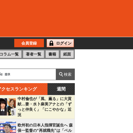
会員登録
ログイン
コラム一覧
著者一覧
書籍
紙面
アクセスランキング
週間
中村倫也が「風、薫る」に大貢
献…妻・水卜麻美アナとの「ず
っと仲良く」「にこやかな」近
況
欧州初の日本人指揮官誕生へ 森
保一監督の“再就職先”は「ベル