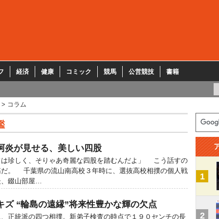
フ
経済
健康
コミック
競馬
公営競技
書籍
コラム
鑑
阿炎が見せる、美しい四股
ては珍しく、そりゃあ奇麗な四股を踏むんだよ」 こう話すの
筋だ。 千葉県の流山南高校３年時に、選抜高校相撲の個人戦
1
後、錣山部屋…
キズ “輪島の遠縁”将来性豊かな輝の欠点
2
、正統派の四つ相撲。新弟子検査の時点で１９０センチの長