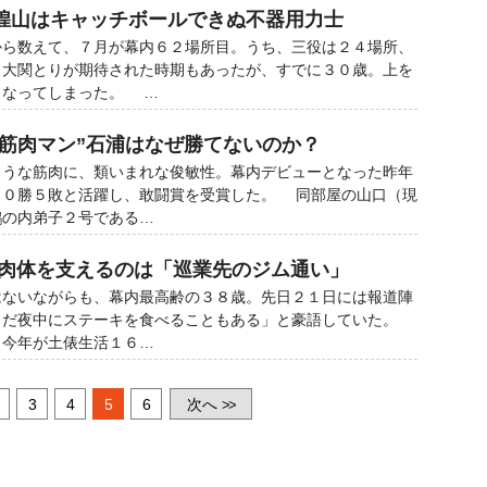
煌山はキャッチボールできぬ不器用力士
ら数えて、７月が幕内６２場所目。うち、三役は２４場所、
。大関とりが期待された時期もあったが、すでに３０歳。上を
となってしまった。 …
“筋肉マン”石浦はなぜ勝てないのか？
うな筋肉に、類いまれな俊敏性。幕内デビューとなった昨年
１０勝５敗と活躍し、敢闘賞を受賞した。 同部屋の山口（現
鵬の内弟子２号である…
の肉体を支えるのは「巡業先のジム通い」
ないながらも、幕内最高齢の３８歳。先日２１日には報道陣
まだ夜中にステーキを食べることもある」と豪語していた。
、今年が土俵生活１６…
3
4
5
6
次へ
>>