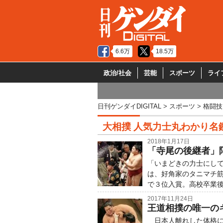
6.6万
18.5万
政治/社会
芸能
スポーツ
ライ
日刊ゲンダイDIGITAL
スポーツ
格闘技
大相撲 人気力士丸わかり名
2018年1月17日
「寺尾の後継者」
「いまどきの力士にし
は、好角家のタニマチ
で３位入賞。高校卒業
2017年11月24日
王道相撲の唯一の
日本人離れした体格に