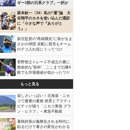
ギー1部の日系クラブ」一択か
萩本欽一〈34〉私の“運”論 大
谷翔平のカネを使い込んだ通訳
に「小さな声で『ありがと
う』」
新庄監督の“再就職先”に挙がるま
さかの球団 采配に賛否もチーム
のテコ入れ役にうってつけ
菅野智之トレード不成立の裏に
致命的な“前科”…ここまで11勝4
敗でも市場価値が低かったワケ
もっと見る
楽しさいっぱい！北海道・ニセ
コで避暑の夏旅 絶景とアクティ
ビティが揃う「ニセコ東急 グラ
ン・ヒラフ」～東急不動産
暑熱対策が義務化される時代に
貼るだけで暑さの変化がわかる