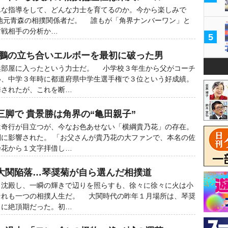
んな指導をして、どんな力士を育てるのか。今から楽しみで
地元青森の相撲関係者だ。 誰もが「角界ナンバーワン」と
対戦相手の分析か…
5
白鵬の立ち合いエルボーを最初に破った男
部屋に入ったという力士だ。 小学校３年生から父がコーチ
い、中学３年時に都道府県中学生選手権で３位という好成績。
誘されたが、これを断…
脚で 貴景勝は角界の“亀田親子”
奇行が目立つが、今なお色あせない「横綱貴乃花」の存在。
に影響された。 「お父さんが貴乃花の大ファンで、本名の佐
乃花から１文字拝借し…
大関陥落…琴奨菊が自ら選んだ相撲道
沈殿し、一瞬の輝きで辺りを照らすも、徐々に徐々に火は小
それも一つの相撲人生だ。 大関時代の昨年１月場所は、琴奨
さに絶頂期だった。初…