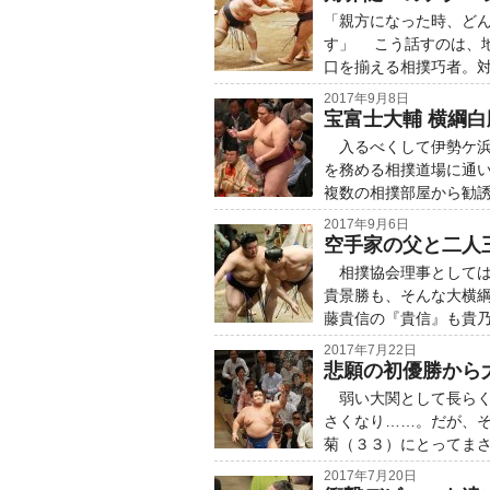
「親方になった時、ど
す」 こう話すのは、
口を揃える相撲巧者。
2017年9月8日
宝富士大輔 横綱
入るべくして伊勢ケ浜
を務める相撲道場に通
複数の相撲部屋から勧
2017年9月6日
空手家の父と二人三
相撲協会理事としては
貴景勝も、そんな大横綱
藤貴信の『貴信』も貴
2017年7月22日
悲願の初優勝から
弱い大関として長らく
さくなり……。だが、
菊（３３）にとってま
2017年7月20日