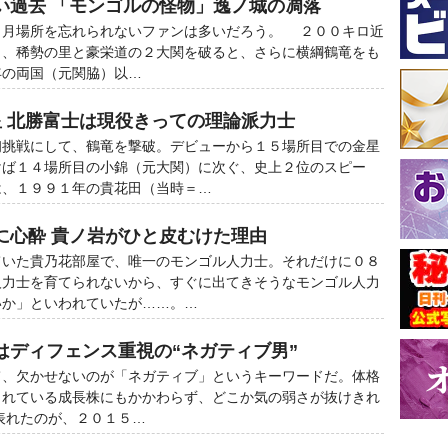
い過去 「モンゴルの怪物」逸ノ城の凋落
月場所を忘れられないファンは多いだろう。 ２００キロ近
り、稀勢の里と豪栄道の２大関を破ると、さらに横綱鶴竜をも
年の両国（元関脇）以…
星 北勝富士は現役きっての理論派力士
挑戦にして、鶴竜を撃破。デビューから１５場所目での金星
けば１４場所目の小錦（元大関）に次ぐ、史上２位のスピー
は、１９９１年の貴花田（当時＝…
に心酔 貴ノ岩がひと皮むけた理由
いた貴乃花部屋で、唯一のモンゴル人力士。それだけに０８
人力士を育てられないから、すぐに出てきそうなモンゴル人力
いか」といわれていたが……。…
はディフェンス重視の“ネガティブ男”
、欠かせないのが「ネガティブ」というキーワードだ。体格
されている成長株にもかかわらず、どこか気の弱さが抜けきれ
表れたのが、２０１５…