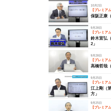
10月2日
【プレミアム
保阪正康（
9月28日
【プレミアム
鈴木宣弘
2」
9月28日
【プレミアム
高橋哲哉
9月25日
【プレミアム
江上剛（
方」
9月25日
【プレミアム