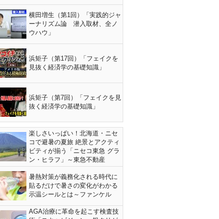
横田増生（第1回）「実践的ジャ
ーナリズム論 潜入取材、全ノ
ウハウ」
浜矩子（第17回）「フェイクを
見抜く経済学の基礎知識」
浜矩子（第7回）「フェイクを見
抜く経済学の基礎知識」
楽しさいっぱい！北海道・ニセ
コで避暑の夏旅 絶景とアクティ
ビティが揃う「ニセコ東急 グラ
ン・ヒラフ」～東急不動産
暑熱対策が義務化される時代に
貼るだけで暑さの変化がわかる
示温シールとは～ファンケル
AGA治療に革命を起こす検査技