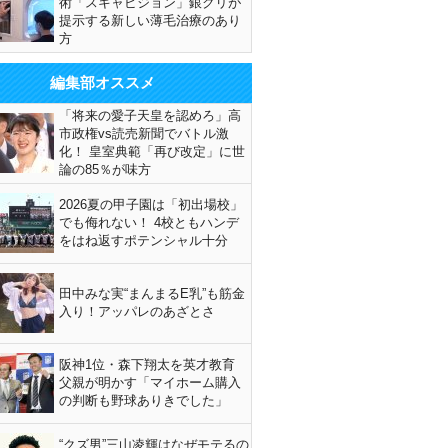
術「スキャビジョン」銀クリが
提示する新しい薄毛治療のあり
方
編集部オススメ
「将来の愛子天皇を認めろ」高
市政権vs読売新聞でバトル激
化！ 皇室典範「再び改定」に世
論の85％が味方
2026夏の甲子園は「初出場校」
でも侮れない！ 4校ともハンデ
をはね返すポテンシャル十分
田中みな実“まんまるE乳”も筋金
入り！アッパレのあざとさ
阪神1位・森下翔太を英才教育
父親が明かす「マイホーム購入
の判断も野球ありきでした」
“クズ男”三山凌輝はなぜモテるの