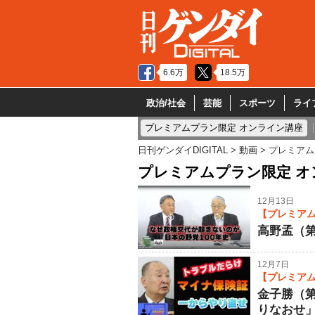
6.6万
18.5万
政治/社会
芸能
スポーツ
ライ
プレミアムプラン限定 オンライン講座
日刊ゲンダイDIGITAL
動画
プレミアム
プレミアムプラン限定 
12月13日
【プレミアム
高野孟（第
12月7日
【プレミアム
金子勝（
りなおせ