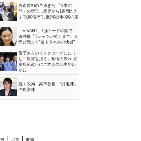
高市首相の早過ぎた「熊本訪
問」の背景…震災から1週間たた
ず“視察強行”に批判殺到の案の定
「VIVANT」1強ムードの陰で…
蒼井優「Tシャツが乾くまで」が
呼び覚ます"連ドラ本来の快感"
愛子さまのリンクコーデににじ
む「皇室を担う」覚悟の表れ 皇
室典範改正にご本人の心中やい
かに
続く政局…高市首相「9月退陣」
の現実味
競技
写真
書籍