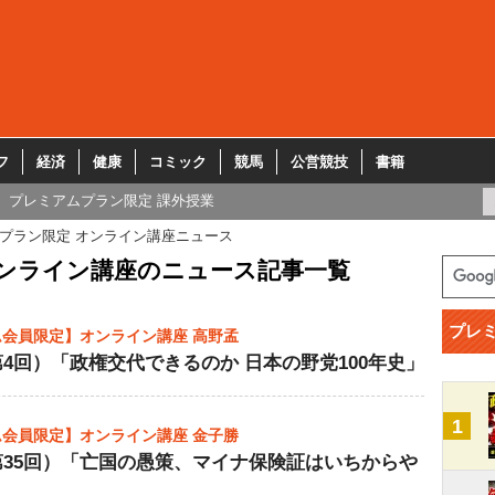
フ
経済
健康
コミック
競馬
公営競技
書籍
プレミアムプラン限定 課外授業
プラン限定 オンライン講座ニュース
オンライン講座のニュース記事一覧
プレ
会員限定】オンライン講座 高野孟
4回）「政権交代できるのか 日本の野党100年史」
1
会員限定】オンライン講座 金子勝
第35回）「亡国の愚策、マイナ保険証はいちからや
」