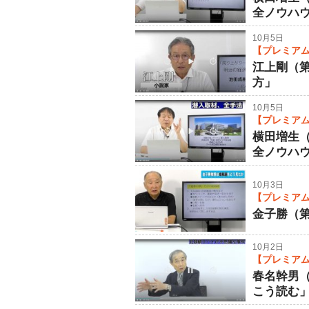
全ノウハ
10月5日
【プレミアム
江上剛（
方」
10月5日
【プレミアム
横田増生
全ノウハ
10月3日
【プレミアム
金子勝（
10月2日
【プレミアム
春名幹男
こう読む