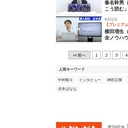
春名幹男
こう読む
9月21日
【プレミアム
横田増生
全ノウハ
前へ
1
2
3
4
<<
人気キーワード
中村敬斗
インタビュー
神田正輝
吉本ばなな
政治/社会