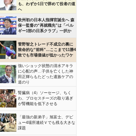
も、わずか1日で辞めて役者の道
へ
欧州初の日本人指揮官誕生へ 森
保一監督の“再就職先”は「ベル
ギー1部の日系クラブ」一択か
菅野智之トレード不成立の裏に
致命的な“前科”…ここまで11勝4
敗でも市場価値が低かったワケ
強いショック状態の清水アキラ
に心配の声…子供を亡くした神
田正輝らもたどった遺族ケアの
道のり
腎臓病（4）ソーセージ、ちく
わ、プロセスチーズの取り過ぎ
が腎機能を低下させる
「最強の新弟子」旭富士、デビ
ュー4場所連続Ｖでも残る大きな
課題