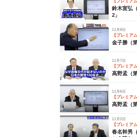
【プレミアム
鈴木宣弘
2」
11月9日
【プレミアム
金子勝（
11月7日
【プレミアム
高野孟（第
11月6日
【プレミアム
高野孟（第
11月2日
【プレミアム
春名幹男