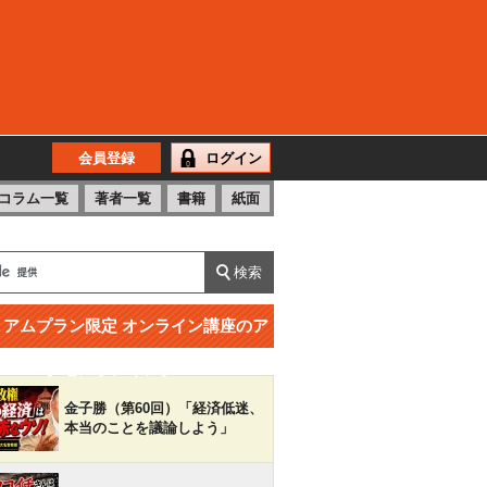
会員登録
ログイン
コラム一覧
著者一覧
書籍
紙面
ミアムプラン限定 オンライン講座のア
クセスランキング
金子勝（第60回）「経済低迷、
本当のことを議論しよう」