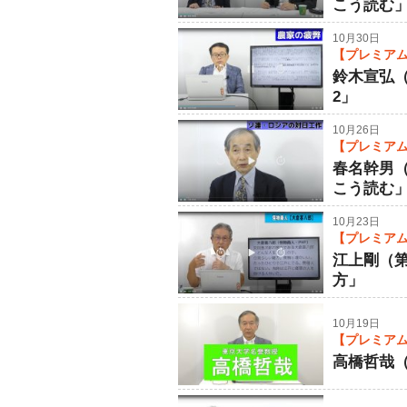
こう読む
10月30日
【プレミアム
鈴木宣弘
2」
10月26日
【プレミアム
春名幹男
こう読む
10月23日
【プレミアム
江上剛（
方」
10月19日
【プレミアム
高橋哲哉