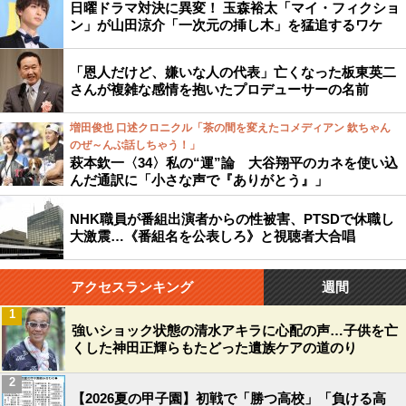
日曜ドラマ対決に異変！ 玉森裕太「マイ・フィクショ
ン」が山田涼介「一次元の挿し木」を猛追するワケ
「恩人だけど、嫌いな人の代表」亡くなった板東英二
さんが複雑な感情を抱いたプロデューサーの名前
増田俊也 口述クロニクル「茶の間を変えたコメディアン 欽ちゃん
のぜ～んぶ話しちゃう！」
萩本欽一〈34〉私の“運”論 大谷翔平のカネを使い込
んだ通訳に「小さな声で『ありがとう』」
NHK職員が番組出演者からの性被害、PTSDで休職し
大激震…《番組名を公表しろ》と視聴者大合唱
アクセスランキング
週間
1
強いショック状態の清水アキラに心配の声…子供を亡
くした神田正輝らもたどった遺族ケアの道のり
2
【2026夏の甲子園】初戦で「勝つ高校」「負ける高