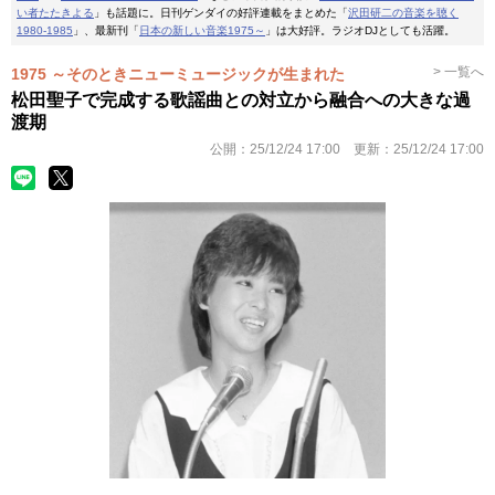
い者たたきよる
」も話題に。日刊ゲンダイの好評連載をまとめた「
沢田研二の音楽を聴く
1980-1985
」、最新刊「
日本の新しい音楽1975～
」は大好評。ラジオDJとしても活躍。
> 一覧へ
1975 ～そのときニューミュージックが生まれた
松田聖子で完成する歌謡曲との対立から融合への大きな過
渡期
公開：
25/12/24 17:00
更新：
25/12/24 17:00