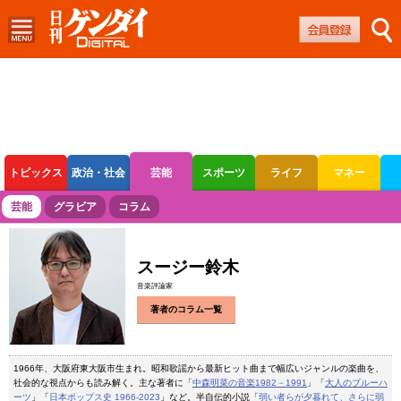
トピックス
政治・社会
芸能
スポーツ
ライフ
マネー
ボートレース
競輪
オートレース
芸能
グラビア
コラム
スージー鈴木
音楽評論家
著者のコラム一覧
1966年、大阪府東大阪市生まれ。昭和歌謡から最新ヒット曲まで幅広いジャンルの楽曲を、
社会的な視点からも読み解く。主な著者に「
中森明菜の音楽1982－1991
」「
大人のブルーハ
ーツ
」「
日本ポップス史 1966-2023
」など。半自伝的小説「
弱い者らが夕暮れて、さらに弱