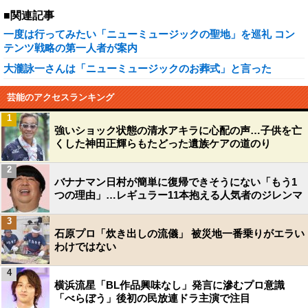
■関連記事
一度は行ってみたい「ニューミュージックの聖地」を巡礼 コン
テンツ戦略の第一人者が案内
大瀧詠一さんは「ニューミュージックのお葬式」と言った
芸能のアクセスランキング
1
強いショック状態の清水アキラに心配の声…子供を亡
くした神田正輝らもたどった遺族ケアの道のり
2
バナナマン日村が簡単に復帰できそうにない「もう1
つの理由」…レギュラー11本抱える人気者のジレンマ
3
石原プロ「炊き出しの流儀」 被災地一番乗りがエラい
わけではない
4
横浜流星「BL作品興味なし」発言に滲むプロ意識
「べらぼう」後初の民放連ドラ主演で注目