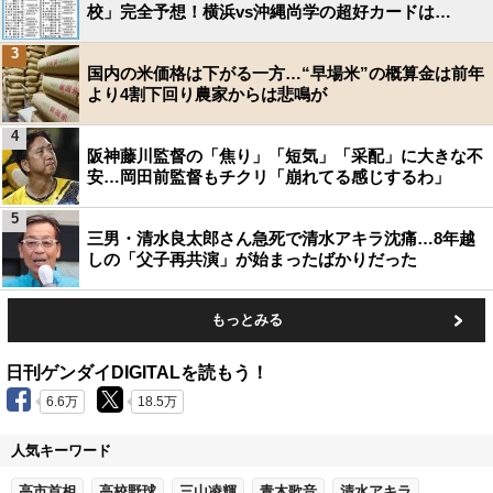
校」完全予想！横浜vs沖縄尚学の超好カードは…
3
国内の米価格は下がる一方…“早場米”の概算金は前年
より4割下回り農家からは悲鳴が
4
阪神藤川監督の「焦り」「短気」「采配」に大きな不
安…岡田前監督もチクリ「崩れてる感じするわ」
5
三男・清水良太郎さん急死で清水アキラ沈痛…8年越
しの「父子再共演」が始まったばかりだった
もっとみる
日刊ゲンダイDIGITALを読もう！
6.6万
18.5万
人気キーワード
高市首相
高校野球
三山凌輝
青木歌音
清水アキラ