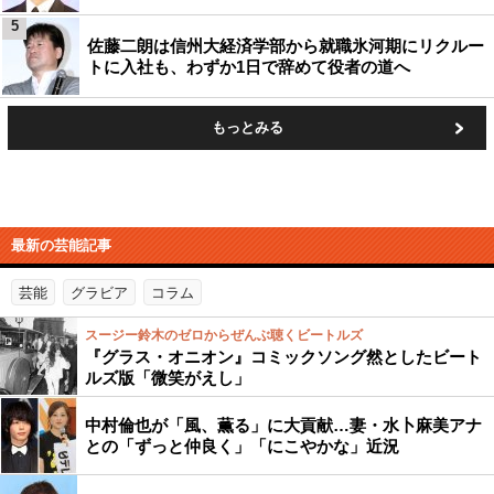
5
佐藤二朗は信州大経済学部から就職氷河期にリクルー
トに入社も、わずか1日で辞めて役者の道へ
もっとみる
最新の芸能記事
芸能
グラビア
コラム
スージー鈴木のゼロからぜんぶ聴くビートルズ
『グラス・オニオン』コミックソング然としたビート
ルズ版「微笑がえし」
中村倫也が「風、薫る」に大貢献…妻・水卜麻美アナ
との「ずっと仲良く」「にこやかな」近況