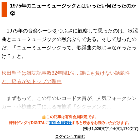
1975年のニューミュージックとはいったい何だったのか
②
1975年の音楽シーンをつぶさに観察して思ったのは、歌謡
曲とニューミュージックの融合ぶりである。そして思ったの
だ。「ニューミュージックって、歌謡曲の敵じゃなかったっ
け？」と。
松田聖子は雑誌記事数32年間1位…誰にも負けない話題性
と、揺るがぬトップの理由
まずもって、この年のレコード大賞が、人気フォークシン
ガー・小椋佳の手による布施明「シクラメンの…
この記事は有料会員限定です。
日刊ゲンダイDIGITALに
有料会員登録
すると続きをお読みいただけます。
(残り1,029文字／全文1,170文字)
ログインして読む