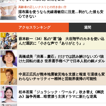
高齢者の正しいクスリとの付き合い方
湿布薬を使うなら光線過敏症に注意…剥がした後も安
心できない
アクセスランキング
週間
1
萩本欽一〈34〉私の“運”論 大谷翔平のカネを使い込
んだ通訳に「小さな声で『ありがとう』」
2
高橋成美「渋幕→慶応」だけでは読み解けないズバ抜
けた回転の速さ 世界選手権ペアで日本人初の銅メダル
3
中居正広氏が熊本地震被災地を支援と報道 引退後も変
わらないチャリティー精神と芸能界復帰の可能性
4
松本若菜「ジュラシック・ワールド」吹き替え《棒読
み》論争再燃…暗雲漂う主演ドラマに新たな逆風
5