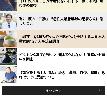
（1）夜の過ごし方が老化を左右する…寝てる間に進
む体の修復
2
週に1度の「回診」で急性大動脈解離の患者さんに話
したこと
3
「緑茶」を1日7杯飲んで肝臓がんを予防する…日本人
男女約4.2万人を追跡調査
4
ビタミンC濃度が高いと脳は老化しない？ 青森の中高
年を調査
5
【憩室炎】激しい痛みが続き、高熱、血便、嘔吐があ
ればすぐに受診すべし
もっとみる