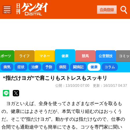
スポーツ
ライフ
マネー
健康
競馬
公営競技
コミッ
ボートレース
競輪
オートレース
病気
症状
治療
予防
病院
闘病記
健康
コラム
“指だけヨガ”で肩こりもストレスもスッキリ
公開：
13/10/20 07:00
更新：
16/10/17 04:37
ヨガといえば、全身を使ってさまざまなポーズを取るも
の。健康にはよさそうだが、本気で取り組むのはおっくう
だ。そこで“指だけヨガ”。動かすのは指だけなので、仕事の
合間でも通勤途中でも簡単にできる。コツを専門家に聞い