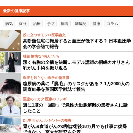
最新の健康記事
病気
症状
治療
予防
病院
闘病記
健康
コラム
役に立つオモシロ医学論文
高断熱住宅に転居すると血圧が低下する？ 日本血圧学
会の学会誌で報告
独白 愉快な“病人”たち
潔く右胸の全摘を決断…モデル講師の桐嶋カオリさん
乳がん手術を振り返る
医者も知らない医学の新常識
糖尿病の薬に「脱毛」のリスクがある？ 1万2000人の
調査結果を英国医学雑誌で報告
医療のミカタ 医療のフシギ
週に1度の「回診」で急性大動脈解離の患者さんに話
したこと
Dr.中川 がんサバイバーの知恵
胃がん&食道がんの2割は術後18カ月でも仕事に復帰
できない…京大が研究を公表