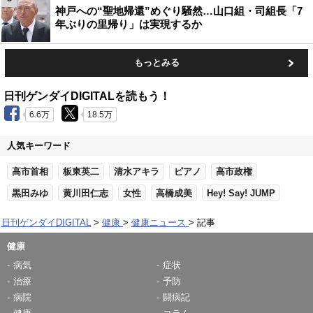
神戸への“聖地帰還”めぐり騒然…山口組・司組長「7
年ぶりの里帰り」は実現するか
もっとみる
日刊ゲンダイDIGITALを読もう！
6.6万
18.5万
人気キーワード
高市首相
板東英二
清水アキラ
ピアノ
高市政権
黒田みゆ
黄川田仁志
女性
高橋成美
Hey! Say! JUMP
日刊ゲンダイDIGITAL
健康
健康ニュース
記事
健康
病気
症状
治療
予防
病院
闘病記