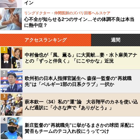
イン
リングドクター・仲間医師のズバリ回答ヘルスケア
心不全が知らせる2つのサイン…その体調不良は本当
に熱中症？
アクセスランキング
週間
1
中村倫也が「風、薫る」に大貢献…妻・水卜麻美アナ
との「ずっと仲良く」「にこやかな」近況
2
欧州初の日本人指揮官誕生へ 森保一監督の“再就職
先”は「ベルギー1部の日系クラブ」一択か
3
萩本欽一〈34〉私の“運”論 大谷翔平のカネを使い込
んだ通訳に「小さな声で『ありがとう』」
4
新庄監督の“再就職先”に挙がるまさかの球団 采配に
賛否もチームのテコ入れ役にうってつけ