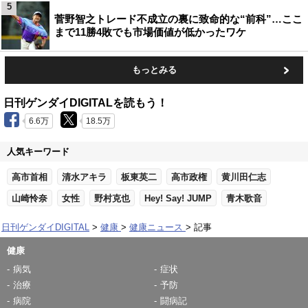
5
菅野智之トレード不成立の裏に致命的な“前科”…ここ
まで11勝4敗でも市場価値が低かったワケ
もっとみる
日刊ゲンダイDIGITALを読もう！
6.6万
18.5万
人気キーワード
高市首相
清水アキラ
板東英二
高市政権
黄川田仁志
山崎怜奈
女性
野村克也
Hey! Say! JUMP
青木歌音
日刊ゲンダイDIGITAL
健康
健康ニュース
記事
健康
病気
症状
治療
予防
病院
闘病記