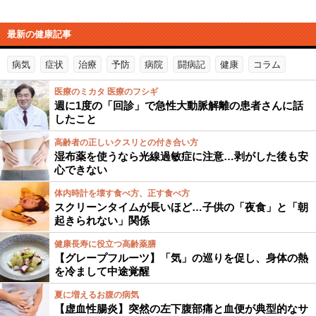
最新の健康記事
病気
症状
治療
予防
病院
闘病記
健康
コラム
医療のミカタ 医療のフシギ
週に1度の「回診」で急性大動脈解離の患者さんに話
したこと
高齢者の正しいクスリとの付き合い方
湿布薬を使うなら光線過敏症に注意…剥がした後も安
心できない
体内時計を壊す食べ方、正す食べ方
スクリーンタイムが長いほど…子供の「夜食」と「朝
起きられない」関係
健康長寿に役立つ高齢薬膳
【グレープフルーツ】「気」の巡りを促し、身体の熱
を冷まして中途覚醒
夏に増えるお腹の病気
【虚血性腸炎】突然の左下腹部痛と血便が典型的なサ