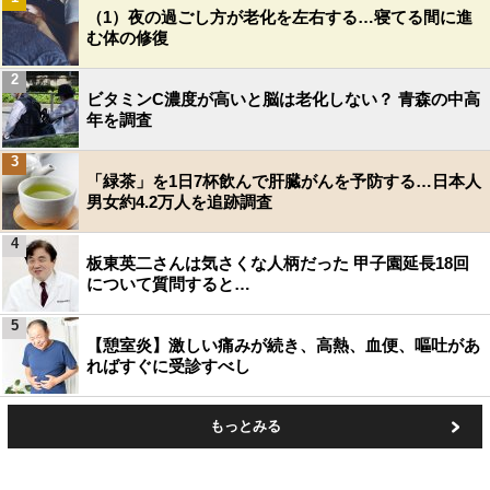
（1）夜の過ごし方が老化を左右する…寝てる間に進
む体の修復
2
ビタミンC濃度が高いと脳は老化しない？ 青森の中高
年を調査
3
「緑茶」を1日7杯飲んで肝臓がんを予防する…日本人
男女約4.2万人を追跡調査
4
板東英二さんは気さくな人柄だった 甲子園延長18回
について質問すると…
5
【憩室炎】激しい痛みが続き、高熱、血便、嘔吐があ
ればすぐに受診すべし
もっとみる