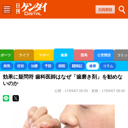
スポーツ
ライフ
マネー
健康
競馬
公営競技
コミッ
ボートレース
競輪
オートレース
病気
症状
治療
予防
病院
闘病記
健康
コラム
効果に疑問符 歯科医師はなぜ「歯磨き剤」を勧めな
いのか
公開：
17/04/07 06:00
更新：
17/04/07 06:00