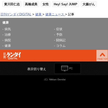
黄川田仁志
高橋成美
女性
Hey! Say! JUMP
大腸がん
日刊ゲンダイDIGITAL
健康
健康ニュース
記事
健康
病気
症状
治療
予防
病院
闘病記
健康
コラム
表示切り替え
（C）Nikkan Gendai