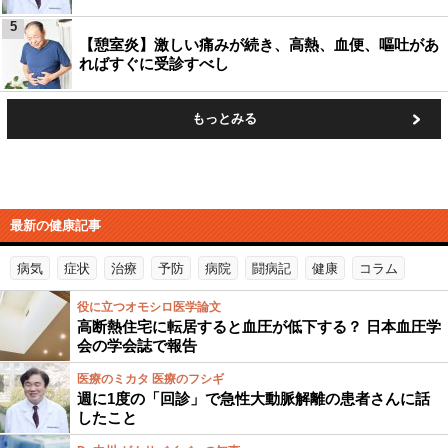
5
【憩室炎】激しい痛みが続き、高熱、血便、嘔吐があ
ればすぐに受診すべし
もっとみる
最新の健康記事
病気
症状
治療
予防
病院
闘病記
健康
コラム
役に立つオモシロ医学論文
高断熱住宅に転居すると血圧が低下する？ 日本血圧学
会の学会誌で報告
医療のミカタ 医療のフシギ
週に1度の「回診」で急性大動脈解離の患者さんに話
したこと