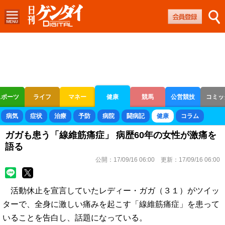
スポーツ
ライフ
マネー
健康
競馬
公営競技
コミッ
ボートレース
競輪
オートレース
病気
症状
治療
予防
病院
闘病記
健康
コラム
ガガも患う「線維筋痛症」 病歴60年の女性が激痛を
語る
公開：
17/09/16 06:00
更新：
17/09/16 06:00
活動休止を宣言していたレディー・ガガ（３１）がツイッ
ターで、全身に激しい痛みを起こす「線維筋痛症」を患って
いることを告白し、話題になっている。