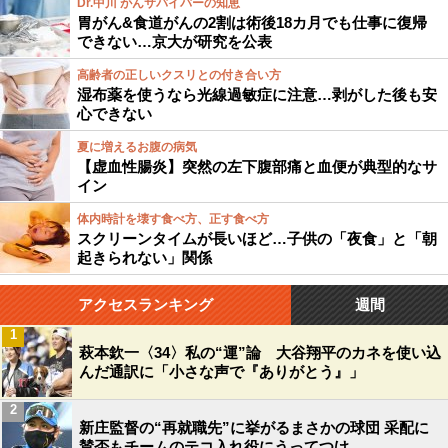
Dr.中川 がんサバイバーの知恵
胃がん&食道がんの2割は術後18カ月でも仕事に復帰
できない…京大が研究を公表
高齢者の正しいクスリとの付き合い方
湿布薬を使うなら光線過敏症に注意…剥がした後も安
心できない
夏に増えるお腹の病気
【虚血性腸炎】突然の左下腹部痛と血便が典型的なサ
イン
体内時計を壊す食べ方、正す食べ方
スクリーンタイムが長いほど…子供の「夜食」と「朝
起きられない」関係
アクセスランキング
週間
1
萩本欽一〈34〉私の“運”論 大谷翔平のカネを使い込
んだ通訳に「小さな声で『ありがとう』」
2
新庄監督の“再就職先”に挙がるまさかの球団 采配に
賛否もチームのテコ入れ役にうってつけ