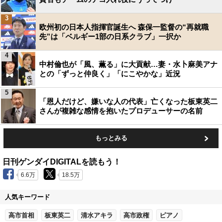
3
欧州初の日本人指揮官誕生へ 森保一監督の“再就職
先”は「ベルギー1部の日系クラブ」一択か
4
中村倫也が「風、薫る」に大貢献…妻・水卜麻美アナ
との「ずっと仲良く」「にこやかな」近況
5
「恩人だけど、嫌いな人の代表」亡くなった板東英二
さんが複雑な感情を抱いたプロデューサーの名前
もっとみる
日刊ゲンダイDIGITALを読もう！
6.6万
18.5万
人気キーワード
高市首相
板東英二
清水アキラ
高市政権
ピアノ