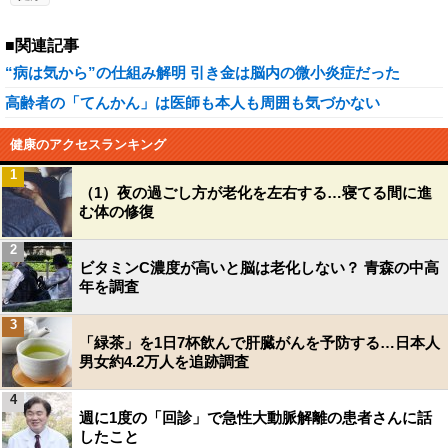
■関連記事
“病は気から”の仕組み解明 引き金は脳内の微小炎症だった
高齢者の「てんかん」は医師も本人も周囲も気づかない
健康のアクセスランキング
1
（1）夜の過ごし方が老化を左右する…寝てる間に進
む体の修復
2
ビタミンC濃度が高いと脳は老化しない？ 青森の中高
年を調査
3
「緑茶」を1日7杯飲んで肝臓がんを予防する…日本人
男女約4.2万人を追跡調査
4
週に1度の「回診」で急性大動脈解離の患者さんに話
したこと