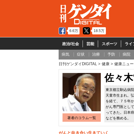
6.6万
18.5万
政治/社会
芸能
スポーツ
ライ
病気
症状
治療
予防
病院
日刊ゲンダイDIGITAL
健康
健康ニュー
佐々木
東京都立駒込病
天童市生まれ。
を経て、７５年
がん専門医とし
ってきた。日本
著者のコラム一覧
などを務める。
がんと向き合い生きていく