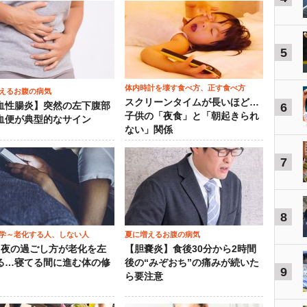
5
体内時計を壊す食べ方、正す食べ方
えるお腹の病気
スクリーンタイムが長いほど…
血性腸炎】突然の左下腹部
6
子供の「夜食」と「朝起きられ
血便が典型的なサイン
ない」関係
7
8
学～老化する人、しない人
夏に増えるお腹の病気
）夜の過ごし方が老化を左
【胆嚢炎】食後30分から2時間
る…寝てる間に進む体の修
後の“みぞおち”の痛みが続いた
9
ら要注意