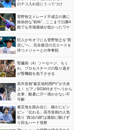
のテコ入れ役にうってつけ
菅野智之トレード不成立の裏に
致命的な“前科”…ここまで11勝4
敗でも市場価値が低かったワケ
巨人が今オフにも菅野智之を“買
戻し”へ…完全復活の元エースを
待つメジャーとの争奪戦
腎臓病（4）ソーセージ、ちく
わ、プロセスチーズの取り過ぎ
が腎機能を低下させる
高市首相“被災地利用PV”が大炎
上！ ピアノBGM付きでヘリから
合掌、酷暑に汗一滴かかない不
可解
被災地を踏み台に…確かにビン
ビン「伝わる」高市首相の人気
取り “政治の師”は激励に駆けず
り回るハード視察