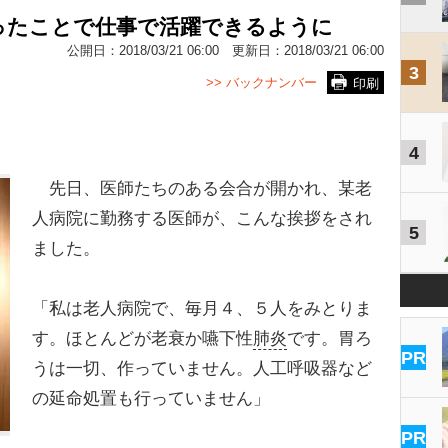
ったことで仕事で活躍できるように
公開日：
2018/03/21 06:00
更新日：
2018/03/21 06:00
3
>> バックナンバー
印刷
4
先日、医師たちのある会合が開かれ、某老
人病院に勤務する医師が、こんな挨拶をされ
5
ました。
「私は老人病院で、毎月４、５人をみとりま
す。ほとんどが老衰か嚥下性
肺炎
です。胃ろ
PR
うは一切、作っていません。人工呼吸器など
の延命処置も行っていません」
PR