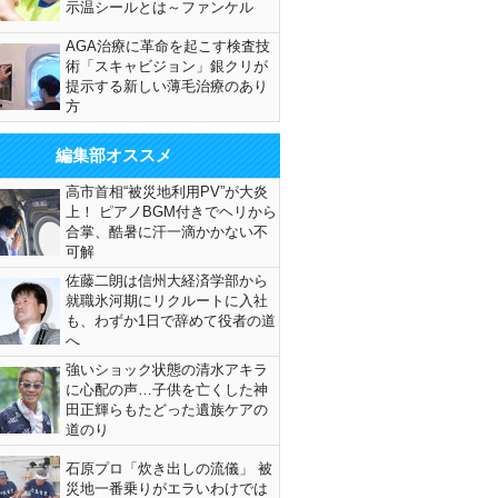
示温シールとは～ファンケル
AGA治療に革命を起こす検査技
術「スキャビジョン」銀クリが
提示する新しい薄毛治療のあり
方
編集部オススメ
高市首相“被災地利用PV”が大炎
上！ ピアノBGM付きでヘリから
合掌、酷暑に汗一滴かかない不
可解
佐藤二朗は信州大経済学部から
就職氷河期にリクルートに入社
も、わずか1日で辞めて役者の道
へ
強いショック状態の清水アキラ
に心配の声…子供を亡くした神
田正輝らもたどった遺族ケアの
道のり
石原プロ「炊き出しの流儀」 被
災地一番乗りがエラいわけでは