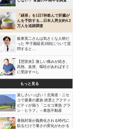
しない？ 青森の中高年を調査
「緑茶」を1日7杯飲んで肝臓が
んを予防する…日本人男女約4.2
万人を追跡調査
板東英二さんは気さくな人柄だ
った 甲子園延長18回について質
問すると…
【憩室炎】激しい痛みが続き、
高熱、血便、嘔吐があればすぐ
に受診すべし
もっと見る
楽しさいっぱい！北海道・ニセ
コで避暑の夏旅 絶景とアクティ
ビティが揃う「ニセコ東急 グラ
ン・ヒラフ」～東急不動産
暑熱対策が義務化される時代に
貼るだけで暑さの変化がわかる