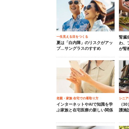
一生見える目をつくる
腎臓
夏は「白内障」のリスクがアッ
わ、
プ…サングラスのすすめ
が腎
老親・家族 在宅での看取り方
シニア
インターネットやAIで知識を学
（3
ぶ家族と在宅医療の新しい関係
護施