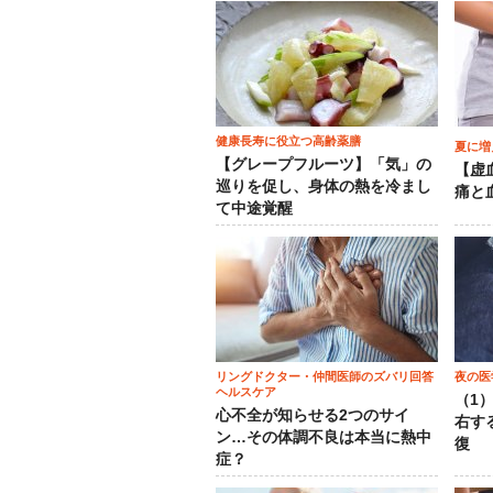
健康長寿に役立つ高齢薬膳
夏に増
【グレープフルーツ】「気」の
【虚
巡りを促し、身体の熱を冷まし
痛と
て中途覚醒
リングドクター・仲間医師のズバリ回答
夜の医
ヘルスケア
（1
心不全が知らせる2つのサイ
右す
ン…その体調不良は本当に熱中
復
症？