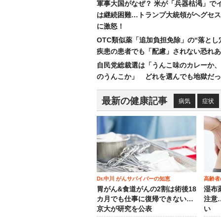
軍事大国がなぜ？ 米が「兵器枯渇」で
は継続困難…トランプ大統領がヘグセス
に激怒！
OTC類似薬「追加負担免除」の“落とし
疾患の患者でも「配慮」されない恐れあ
自民党総裁選は「うんこ味のカレーか、
のうんこか」 どれを選んでも地獄だっ
最新の健康記事
病気
症状
Dr.中川 がんサバイバーの知恵
高齢者
胃がん&食道がんの2割は術後18
湿布
カ月でも仕事に復帰できない…
注意
京大が研究を公表
い