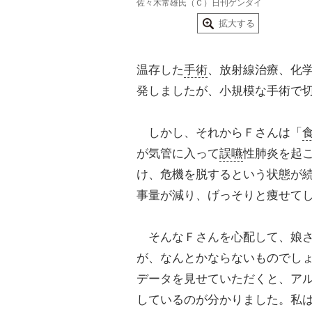
佐々木常雄氏（Ｃ）日刊ゲンダイ
拡大する
温存した
手術
、放射線治療、化
発しましたが、小規模な手術で
しかし、それからＦさんは「
が気管に入って
誤嚥
性肺炎を起
け、危機を脱するという状態が
事量が減り、げっそりと痩せて
そんなＦさんを心配して、娘さ
が、なんとかならないものでし
データを見せていただくと、ア
しているのが分かりました。私