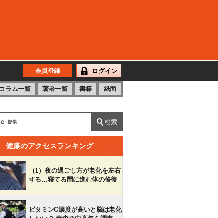
会員登録
ログイン
コラム一覧
著者一覧
書籍
紙面
健康のアクセスランキング
（1）夜の過ごし方が老化を左右
する…寝てる間に進む体の修復
ビタミンC濃度が高いと脳は老化