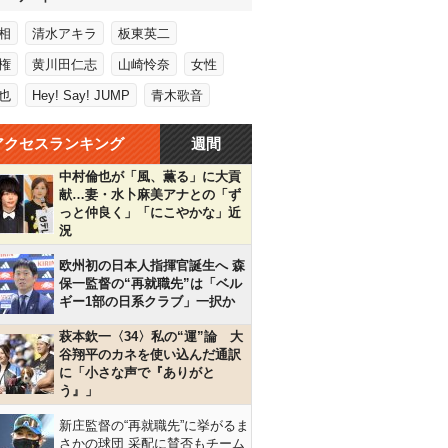
相
清水アキラ
板東英二
権
黄川田仁志
山崎怜奈
女性
也
Hey! Say! JUMP
青木歌音
アクセスランキング
週間
中村倫也が「風、薫る」に大貢
献…妻・水卜麻美アナとの「ず
っと仲良く」「にこやかな」近
況
欧州初の日本人指揮官誕生へ 森
保一監督の“再就職先”は「ベル
ギー1部の日系クラブ」一択か
萩本欽一〈34〉私の“運”論 大
谷翔平のカネを使い込んだ通訳
に「小さな声で『ありがと
う』」
新庄監督の“再就職先”に挙がるま
さかの球団 采配に賛否もチーム