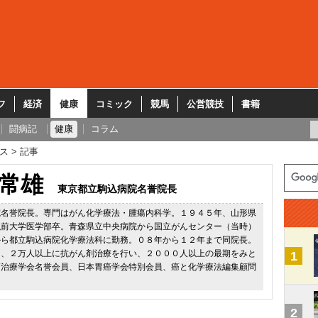
フ
経済
健康
コミック
競馬
公営競技
書籍
闘病記
健康
コラム
ス
記事
常雄
東京都立駒込病院名誉院長
院名誉院長。専門はがん化学療法・腫瘍内科学。１９４５年、山形県
弘前大学医学部卒。青森県立中央病院から国立がんセンター（当時）
から都立駒込病院化学療法科に勤務。０８年から１２年まで同院長。
て、２万人以上に抗がん剤治療を行い、２０００人以上の最期をみと
1
癌治療学会名誉会員、日本胃癌学会特別会員、癌と化学療法編集顧問
2