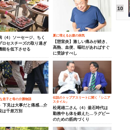
10
夏に増えるお腹の病気
病（4）ソーセージ、ちく
【憩室炎】激しい痛みが続き、
プロセスチーズの取り過ぎ
高熱、血便、嘔吐があればすぐ
機能を低下させる
に受診すべし
伝説のトップアスリートに聞く「シニア
な息子と母の介護物語
スタイル」
0）下見は大事だと痛感…介
松尾雄二さん（4）釜石時代は
設は千差万別
勤務中も体を鍛えた…ラグビー
のための筋肉づくり