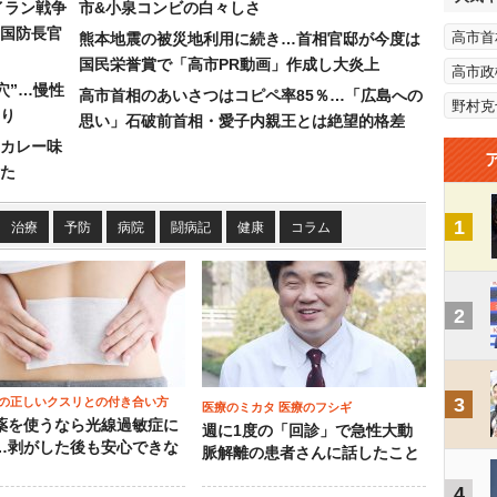
イラン戦争
市&小泉コンビの白々しさ
国防長官
高市首
熊本地震の被災地利用に続き…首相官邸が今度は
国民栄誉賞で「高市PR動画」作成し大炎上
高市政
穴”…慢性
高市首相のあいさつはコピペ率85％…「広島への
野村克
り
思い」石破前首相・愛子内親王とは絶望的格差
カレー味
た
1
治療
予防
病院
闘病記
健康
コラム
2
3
の正しいクスリとの付き合い方
医療のミカタ 医療のフシギ
薬を使うなら光線過敏症に
週に1度の「回診」で急性大動
…剥がした後も安心できな
脈解離の患者さんに話したこと
4