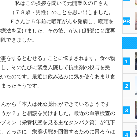
私はこの挨拶を聞いて元開業医のＦさん
（７８歳・男性）のことを思い出しました。
PR
Ｆさんは５年前に喉頭
がん
を発病し、喉頭を
学療法を受けました。その後、がんは頚部に２度再
切除できました。
食事
をするとむせる」ことに悩まされます。食べ物
1
こし、そのたびに緊急入院して抗生剤の投与を受
続いたのです。最近は飲み込みに気を使うあまり食
しまったそうです。
2
んから「本人は死ぬ覚悟ができているようです
3
ょうか？」と相談を受けました。最近の血液検査の
ルブミン（栄養状態を見る主な
タンパク質
）が低下
は、とっさに「栄養状態を回復するために胃ろうは
4