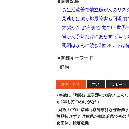
■関連記事
食生活改善で前立腺がんのリス
見逃しは減り排尿障害も回避 
大腸がんは“右側”が危ない 世
胃がん予防だけにあらず ピロ
死因はがんに続き2位 ホントは
■関連キーワード
健康
政治・社会
芸能
スポーツ
2年後に「増税」空手形の大笑い こん
が2年も持つわけがない
“財政のプロ”斎藤元彦知事はなぜ粉飾
算見抜けず？ 兵庫県が都道府県で初の
化団体」転落危機