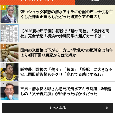
1
強いショック状態の清水アキラに心配の声…子供を亡
くした神田正輝らもたどった遺族ケアの道のり
2
【2026夏の甲子園】初戦で「勝つ高校」「負ける高
校」完全予想！横浜vs沖縄尚学の超好カードは…
3
国内の米価格は下がる一方…“早場米”の概算金は前年
より4割下回り農家からは悲鳴が
4
阪神藤川監督の「焦り」「短気」「采配」に大きな不
安…岡田前監督もチクリ「崩れてる感じするわ」
5
三男・清水良太郎さん急死で清水アキラ沈痛…8年越
しの「父子再共演」が始まったばかりだった
もっとみる