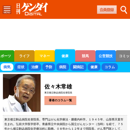
スポーツ
ライフ
マネー
健康
競馬
公営競技
コミッ
ボートレース
競輪
オートレース
病気
症状
治療
予防
病院
闘病記
健康
コラム
佐々木常雄
東京都立駒込病院名誉院長
著者のコラム一覧
東京都立駒込病院名誉院長。専門はがん化学療法・腫瘍内科学。１９４５年、山形県天童市
生まれ。弘前大学医学部卒。青森県立中央病院から国立がんセンター（当時）を経て、７５
年から都立駒込病院化学療法科に勤務。０８年から１２年まで同院長。がん専門医として、