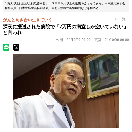
２万人以上に抗がん剤治療を行い、２０００人以上の最期をみとってきた。日本癌治療学会
名誉会員、日本胃癌学会特別会員、癌と化学療法編集顧問などを務める。
> 一覧へ
がんと向き合い生きていく
深夜に搬送された病院で「7万円の病室しか空いていない」
と言われ…
公開：
21/10/06 06:00
更新：
21/10/06 06:00