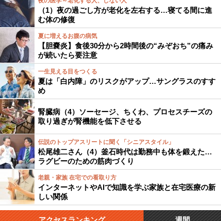
夜の医学～老化する人、しない人
（1）夜の過ごし方が老化を左右する…寝てる間に進
む体の修復
夏に増えるお腹の病気
【胆嚢炎】食後30分から2時間後の“みぞおち”の痛み
が続いたら要注意
一生見える目をつくる
夏は「白内障」のリスクがアップ…サングラスのすす
め
腎臓病（4）ソーセージ、ちくわ、プロセスチーズの
取り過ぎが腎機能を低下させる
伝説のトップアスリートに聞く「シニアスタイル」
松尾雄二さん（4）釜石時代は勤務中も体を鍛えた…
ラグビーのための筋肉づくり
老親・家族 在宅での看取り方
インターネットやAIで知識を学ぶ家族と在宅医療の新
しい関係
アクセスランキング
週間