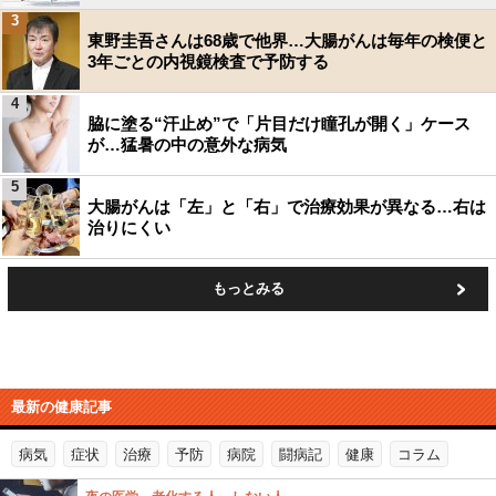
3
東野圭吾さんは68歳で他界…大腸がんは毎年の検便と
3年ごとの内視鏡検査で予防する
4
脇に塗る“汗止め”で「片目だけ瞳孔が開く」ケース
が…猛暑の中の意外な病気
5
大腸がんは「左」と「右」で治療効果が異なる…右は
治りにくい
もっとみる
最新の健康記事
病気
症状
治療
予防
病院
闘病記
健康
コラム