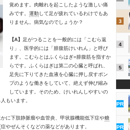
覚めます。肉離れを起こしたような激しい痛
みです。
運動
して足が疲れているわけでもあ
3
りません。病気なのでしょうか？
【A】
足がつることを一般的には「こむら返
4
り」、医学的には「腓腹筋けいれん」と呼び
ます。こむらとはふくらはぎ=腓腹筋を指すか
らです。ふくらはぎは第二の心臓と呼ばれ、
5
足先に下りてきた血液を心臓に押し戻すポン
プのような働きをしていて、絶えず伸び縮み
しています。そのため、けいれんしやすいの
る人もいます。
PR
かに下肢静脈瘤や血管炎、甲状腺機能低下症や
糖
圧
症やぜんそくなどの薬などがあります。
PR