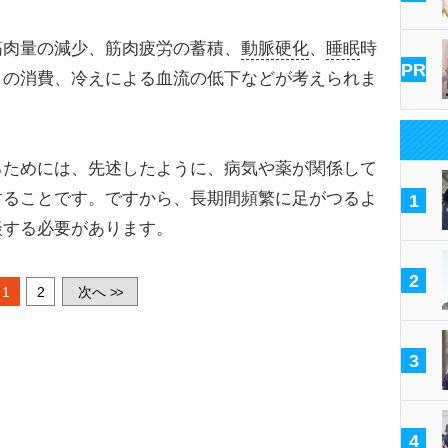
肉量の減少、筋肉疲労の蓄積、
動脈硬化
、
睡眠
時
PR
）の消費、冷えによる血流の低下などが考えられま
ためには、先述したように、病気や薬が関係して
することです。ですから、長期間頻繁に足がつるよ
1
談する必要があります。
2
1
2
次へ
>>
3
4