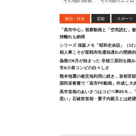
その他の症状
その他のコラム
政治・社会
芸能
スポーツ
「高市中心」視察動画と「空気読む」被
持離れも納得
シリーズ 保阪メモ「昭和史余話」（12
相人事こそが宣戦布告通知遅れの間接的
偽善の8月が始まった 非核三原則を踏
市&小泉コンビの白々しさ
熊本地震の被災地利用に続き…首相官邸
国民栄誉賞で「高市PR動画」作成し大
高市首相のあいさつはコピペ率85％…
思い」石破前首相・愛子内親王とは絶望