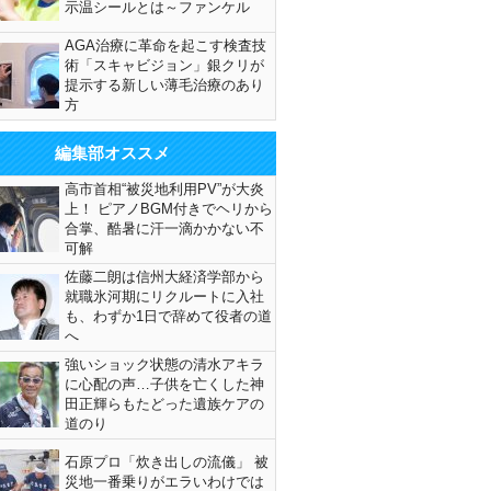
示温シールとは～ファンケル
AGA治療に革命を起こす検査技
術「スキャビジョン」銀クリが
提示する新しい薄毛治療のあり
方
編集部オススメ
高市首相“被災地利用PV”が大炎
上！ ピアノBGM付きでヘリから
合掌、酷暑に汗一滴かかない不
可解
佐藤二朗は信州大経済学部から
就職氷河期にリクルートに入社
も、わずか1日で辞めて役者の道
へ
強いショック状態の清水アキラ
に心配の声…子供を亡くした神
田正輝らもたどった遺族ケアの
道のり
石原プロ「炊き出しの流儀」 被
災地一番乗りがエラいわけでは