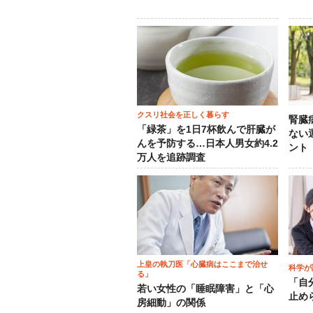
クスリ社会を正しく暮らす
腎臓
「緑茶」を1日7杯飲んで肝臓が
ない
んを予防する…日本人男女約4.2
ント
万人を追跡調査
上皇の執刀医「心臓病はここまで治せ
科学が
る」
「自
若い女性の「睡眠障害」と「心
止め
房細動」の関係