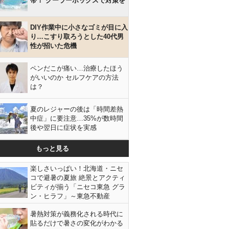
帯！ クーラーボックスで対策を
DIY作業中に小さなゴミが目に入
り…こすり取ろうとした40代男
性が招いた危機
ペンだこが痛い…治療したほう
がいいのか セルフケアの方法
は？
夏のレジャーの後は「時間差熱
中症」に要注意…35%が数時間
後や翌日に症状を実感
もっと見る
楽しさいっぱい！北海道・ニセ
コで避暑の夏旅 絶景とアクティ
ビティが揃う「ニセコ東急 グラ
ン・ヒラフ」～東急不動産
暑熱対策が義務化される時代に
貼るだけで暑さの変化がわかる