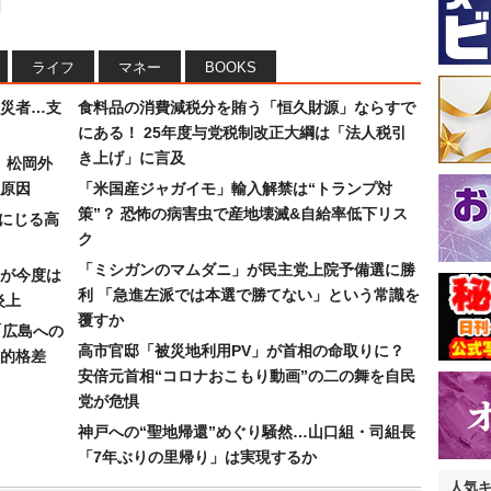
ライフ
マネー
BOOKS
災者…支
食料品の消費減税分を賄う「恒久財源」ならすで
にある！ 25年度与党税制改正大綱は「法人税引
き上げ」に言及
）松岡外
原因
「米国産ジャガイモ」輸入解禁は“トランプ対
策”？ 恐怖の病害虫で産地壊滅&自給率低下リス
みにじる高
ク
「ミシガンのマムダニ」が民主党上院予備選に勝
が今度は
利 「急進左派では本選で勝てない」という常識を
炎上
覆すか
「広島への
高市官邸「被災地利用PV」が首相の命取りに？
的格差
安倍元首相“コロナおこもり動画”の二の舞を自民
党が危惧
神戸への“聖地帰還”めぐり騒然…山口組・司組長
「7年ぶりの里帰り」は実現するか
人気