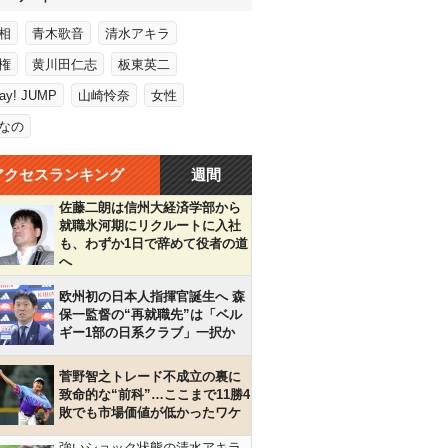
相
青木歌音
清水アキラ
権
黄川田仁志
板東英二
Say! JUMP
山崎怜奈
女性
なの
アクセスランキング
週間
佐藤二朗は信州大経済学部から
就職氷河期にリクルートに入社
も、わずか1日で辞めて役者の道
へ
欧州初の日本人指揮官誕生へ 森
保一監督の“再就職先”は「ベル
ギー1部の日系クラブ」一択か
菅野智之トレード不成立の裏に
致命的な“前科”…ここまで11勝4
敗でも市場価値が低かったワケ
強いショック状態の清水アキラ