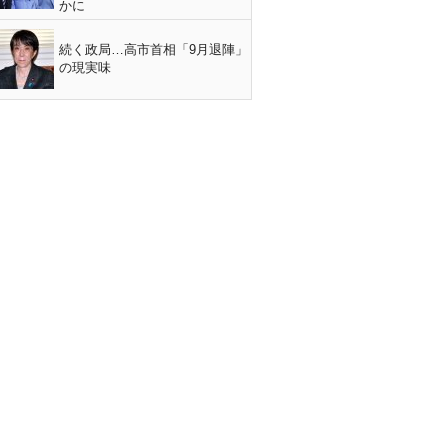
かに
続く政局…高市首相「9月退陣」
の現実味