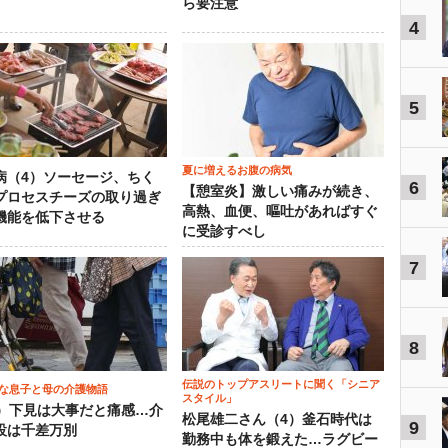
ら要注意
4
5
夏に増えるお腹の病気
病（4）ソーセージ、ちく
6
【憩室炎】激しい痛みが続き、
プロセスチーズの取り過ぎ
高熱、血便、嘔吐があればすぐ
機能を低下させる
に受診すべし
7
8
伝説のトップアスリートに聞く「シニア
な息子と母の介護物語
スタイル」
0）下見は大事だと痛感…介
松尾雄二さん（4）釜石時代は
9
設は千差万別
勤務中も体を鍛えた…ラグビー