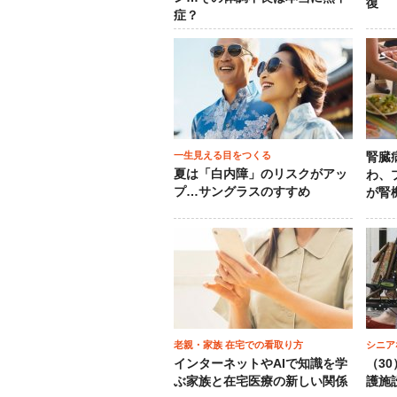
復
症？
一生見える目をつくる
腎臓
夏は「白内障」のリスクがアッ
わ、
プ…サングラスのすすめ
が腎
老親・家族 在宅での看取り方
シニア
インターネットやAIで知識を学
（3
ぶ家族と在宅医療の新しい関係
護施