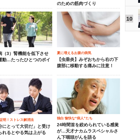
のための筋肉づくり
10
夏に増えるお腹の病気
病（3）腎機能を低下させ
【虫垂炎】みぞおちから右の下
運動…たったひとつのポイ
腹部に移動する痛みに注意！
独白 愉快な“病人”たち
証明！ストレス解消法
24時間首を絞められている感覚
分にとって大切だ」と受け
が…天才ナカムラスペシャルさ
られるとやる気は上がる
ん下咽頭がんを語る