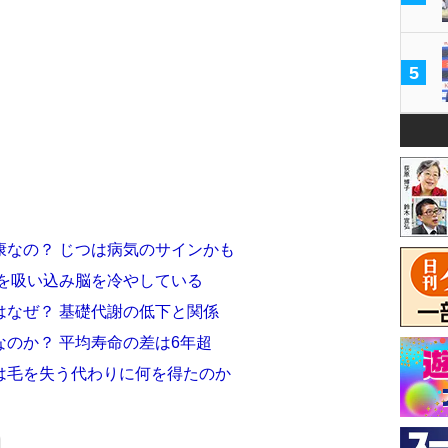
5
康なの？ じつは病気のサインかも
息を吸い込み脳を冷やしている
はなぜ？ 基礎代謝の低下と関係
のか？ 平均寿命の差は6年超
は毛を失う代わりに何を得たのか