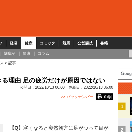
フ
経済
健康
コミック
競馬
公営競技
書籍
闘病記
健康
コラム
ス
記事
きる理由 足の疲労だけが原因ではない
公開日：
2022/10/13 06:00
更新日：
2022/10/13 06:00
>> バックナンバー
印刷
1
【Q】
寒くなると突然朝方に足がつって目が
2