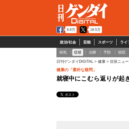
6.6万
18.5万
政治/社会
芸能
スポーツ
ライ
病気
症状
治療
予防
病院
日刊ゲンダイDIGITAL
健康
症状ニュー
健康の「素朴な疑問」
就寝中にこむら返りが起