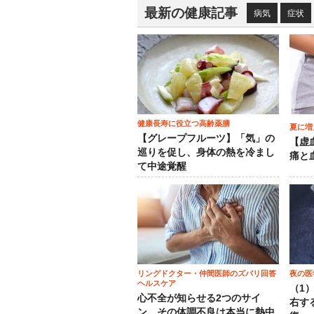
最新の健康記事
病気
症状
健康長寿に役立つ高齢薬膳
夏に増
【グレープフルーツ】「気」の
【虚
巡りを促し、身体の熱を冷まし
痛と
て中途覚醒
リングドクター・仲間医師のズバリ回答
夜の医
ヘルスケア
（1
心不全が知らせる2つのサイ
右す
ン…その体調不良は本当に熱中