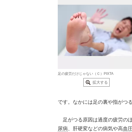
足の疲労だけじゃない（Ｃ）PIXTA
拡大する
です。なかには足の裏や指がつ
足がつる原因は過度の疲労のほ
尿病
、肝硬変などの病気や高
血