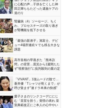
に心配の声…子供を亡くした神
田正輝らもたどった遺族ケアの
道のり
腎臓病（4）ソーセージ、ちく
わ、プロセスチーズの取り過ぎ
が腎機能を低下させる
「最強の新弟子」旭富士、デビ
ュー4場所連続Ｖでも残る大きな
課題
高市首相の早過ぎた「熊本訪
問」の背景…震災から1週間たた
ず“視察強行”に批判殺到の案の定
「VIVANT」1強ムードの陰で…
蒼井優「Tシャツが乾くまで」が
呼び覚ます"連ドラ本来の快感"
愛子さまのリンクコーデににじ
む「皇室を担う」覚悟の表れ 皇
室典範改正にご本人の心中やい