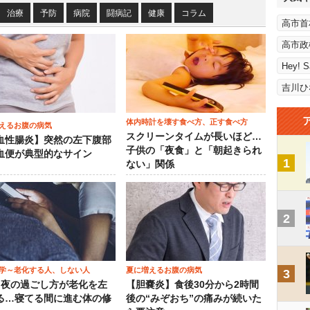
治療
予防
病院
闘病記
健康
コラム
高市首
高市政
Hey! 
吉川ひ
体内時計を壊す食べ方、正す食べ方
えるお腹の病気
スクリーンタイムが長いほど…
血性腸炎】突然の左下腹部
子供の「夜食」と「朝起きられ
血便が典型的なサイン
1
ない」関係
2
学～老化する人、しない人
夏に増えるお腹の病気
3
）夜の過ごし方が老化を左
【胆嚢炎】食後30分から2時間
る…寝てる間に進む体の修
後の“みぞおち”の痛みが続いた