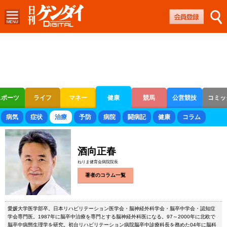
スポーツ
ライフ
マネー
健康
競馬
公営競技
コミッ
ボートレース
競輪
オートレース
病気
症状
治療
予防
病院
闘病記
健康
コラム
酒向正春
ねりま健育会病院院長
著者のコラム一覧
愛媛大学医学部卒。日本リハビリテーション医学会・脳神経外科学会・脳卒中学会・認知症
学会専門医。1987年に脳卒中治療を専門とする脳神経外科医になる。97～2000年に北欧で
脳卒中病態生理学を研究。初台リハビリテーション病院脳卒中診療科長を務めた04年に脳科