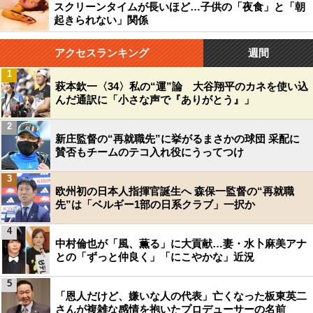
スクリーンタイムが長いほど…子供の「夜食」と「朝
起きられない」関係
アクセスランキング
週間
1
萩本欽一〈34〉私の“運”論 大谷翔平のカネを使い込
んだ通訳に「小さな声で『ありがとう』」
2
新庄監督の“再就職先”に挙がるまさかの球団 采配に
賛否もチームのテコ入れ役にうってつけ
3
欧州初の日本人指揮官誕生へ 森保一監督の“再就職
先”は「ベルギー1部の日系クラブ」一択か
4
中村倫也が「風、薫る」に大貢献…妻・水卜麻美アナ
との「ずっと仲良く」「にこやかな」近況
5
「恩人だけど、嫌いな人の代表」亡くなった板東英二
さんが複雑な感情を抱いたプロデューサーの名前