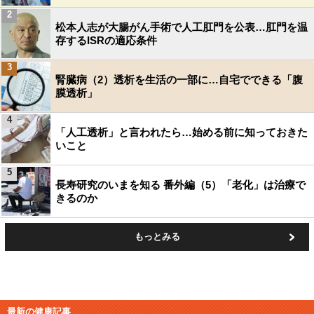
2
松本人志が大腸がん手術で人工肛門を公表…肛門を温
存するISRの適応条件
3
腎臓病（2）透析を生活の一部に…自宅でできる「腹
膜透析」
4
「人工透析」と言われたら…始める前に知っておきた
いこと
5
長寿研究のいまを知る 番外編（5）「老化」は治療で
きるのか
もっとみる
最新の健康記事