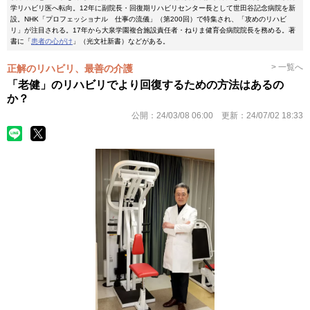
学リハビリ医へ転向。12年に副院長・回復期リハビリセンター長として世田谷記念病院を新
設。NHK「プロフェッショナル 仕事の流儀」（第200回）で特集され、「攻めのリハビ
リ」が注目される。17年から大泉学園複合施設責任者・ねりま健育会病院院長を務める。著
書に「
患者の心がけ
」（光文社新書）などがある。
> 一覧へ
正解のリハビリ、最善の介護
「老健」のリハビリでより回復するための方法はあるの
か？
公開：
24/03/08 06:00
更新：
24/07/02 18:33