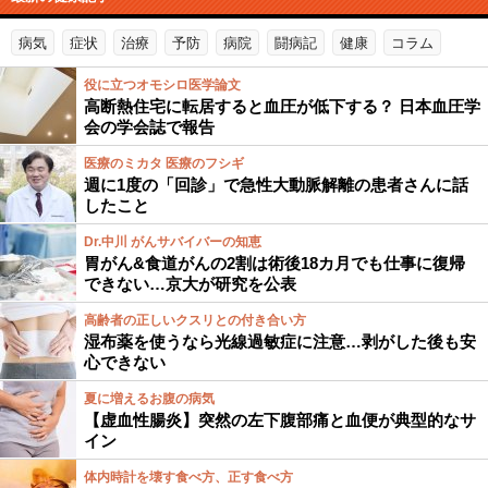
病気
症状
治療
予防
病院
闘病記
健康
コラム
役に立つオモシロ医学論文
高断熱住宅に転居すると血圧が低下する？ 日本血圧学
会の学会誌で報告
医療のミカタ 医療のフシギ
週に1度の「回診」で急性大動脈解離の患者さんに話
したこと
Dr.中川 がんサバイバーの知恵
胃がん&食道がんの2割は術後18カ月でも仕事に復帰
できない…京大が研究を公表
高齢者の正しいクスリとの付き合い方
湿布薬を使うなら光線過敏症に注意…剥がした後も安
心できない
夏に増えるお腹の病気
【虚血性腸炎】突然の左下腹部痛と血便が典型的なサ
イン
体内時計を壊す食べ方、正す食べ方