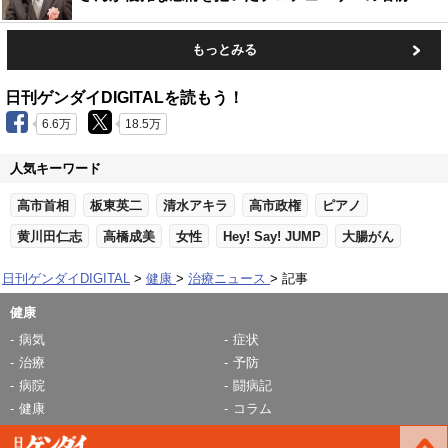
もっとみる
日刊ゲンダイDIGITALを読もう！
6.6万
18.5万
人気キーワード
高市首相
板東英二
清水アキラ
高市政権
ピアノ
黄川田仁志
高橋成美
女性
Hey! Say! JUMP
大腸がん
日刊ゲンダイDIGITAL
健康
治療ニュース
記事
健康
病気
症状
治療
予防
病院
闘病記
健康
コラム