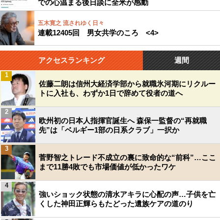
での心温まる後日談に全米が感動
五木寛之 流されゆく日々
連載12405回 男女共学のころ <4>
アクセスランキング
週間
1
佐藤二朗は信州大経済学部から就職氷河期にリクルー
トに入社も、わずか1日で辞めて役者の道へ
2
欧州初の日本人指揮官誕生へ 森保一監督の“再就職
先”は「ベルギー1部の日系クラブ」一択か
3
菅野智之トレード不成立の裏に致命的な“前科”…ここ
まで11勝4敗でも市場価値が低かったワケ
4
強いショック状態の清水アキラに心配の声…子供を亡
くした神田正輝らもたどった遺族ケアの道のり