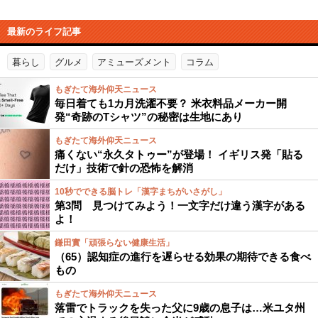
最新のライフ記事
暮らし
グルメ
アミューズメント
コラム
もぎたて海外仰天ニュース
毎日着ても1カ月洗濯不要？ 米衣料品メーカー開
発“奇跡のTシャツ”の秘密は生地にあり
もぎたて海外仰天ニュース
痛くない“永久タトゥー”が登場！ イギリス発「貼る
だけ」技術で針の恐怖を解消
10秒でできる脳トレ「漢字まちがいさがし」
第3問 見つけてみよう！一文字だけ違う漢字がある
よ！
鎌田實「頑張らない健康生活」
（65）認知症の進行を遅らせる効果の期待できる食べ
もの
もぎたて海外仰天ニュース
落雷でトラックを失った父に9歳の息子は…米ユタ州