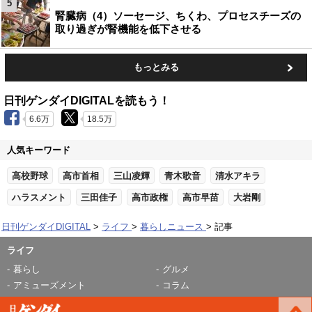
5
腎臓病（4）ソーセージ、ちくわ、プロセスチーズの
取り過ぎが腎機能を低下させる
もっとみる
日刊ゲンダイDIGITALを読もう！
6.6万
18.5万
人気キーワード
高校野球
高市首相
三山凌輝
青木歌音
清水アキラ
ハラスメント
三田佳子
高市政権
高市早苗
大岩剛
日刊ゲンダイDIGITAL
ライフ
暮らしニュース
記事
ライフ
暮らし
グルメ
アミューズメント
コラム