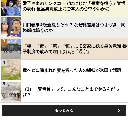
愛子さまのリンクコーデににじむ「皇室を担う」覚悟
の表れ 皇室典範改正にご本人の心中やいかに
2
川口春奈&板倉滉もそう？ なぜ格差婚はつまづき、同
格婚は続くのか
3
「朝」「彦」「憲」「恒」…旧宮家に残る皇族意識 養
子制度で改めて注目された「通字」
4
毒ヘビに噛まれた妻を救った夫の機転が米国で話題
5
（1）「警備員」って、こんなことまでやるんだっ
け？
もっとみる