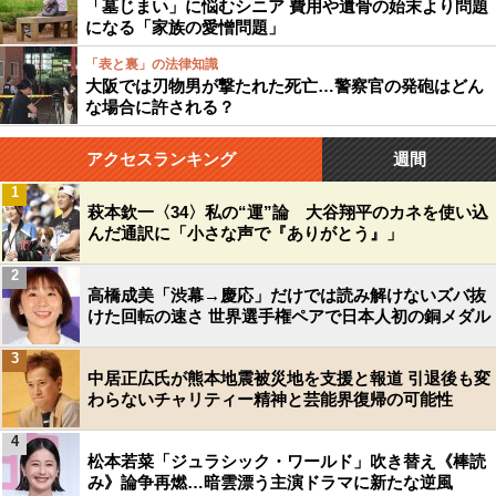
「墓じまい」に悩むシニア 費用や遺骨の始末より問題
になる「家族の愛憎問題」
「表と裏」の法律知識
大阪では刃物男が撃たれた死亡…警察官の発砲はどん
な場合に許される？
アクセスランキング
週間
1
萩本欽一〈34〉私の“運”論 大谷翔平のカネを使い込
んだ通訳に「小さな声で『ありがとう』」
2
高橋成美「渋幕→慶応」だけでは読み解けないズバ抜
けた回転の速さ 世界選手権ペアで日本人初の銅メダル
3
中居正広氏が熊本地震被災地を支援と報道 引退後も変
わらないチャリティー精神と芸能界復帰の可能性
4
松本若菜「ジュラシック・ワールド」吹き替え《棒読
み》論争再燃…暗雲漂う主演ドラマに新たな逆風