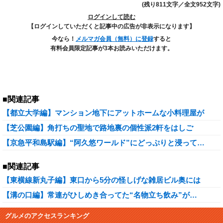
(残り811文字／全文952文字)
ログインして読む
【ログインしていただくと記事中の広告が非表示になります】
今なら！
メルマガ会員（無料）に登録
すると
有料会員限定記事が3本お読みいただけます。
■関連記事
【都立大学編】マンション地下にアットホームな小料理屋が
【芝公園編】角打ちの聖地で路地裏の個性派2軒をはしご
【京急平和島駅編】“阿久悠ワールド”にどっぷりと浸って…
■関連記事
【東横線新丸子編】東口から5分の怪しげな雑居ビル奥には
【溝の口編】常連がひしめき合ってた“名物立ち飲み”が…
グルメのアクセスランキング