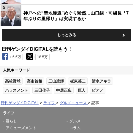
5
神戸への“聖地帰還”めぐり騒然…山口組・司組長「7
年ぶりの里帰り」は実現するか
もっとみる
日刊ゲンダイDIGITALを読もう！
6.6万
18.5万
人気キーワード
高校野球
高市首相
三山凌輝
板東英二
清水アキラ
ハラスメント
三田佳子
中居正広
巨人
ピアノ
日刊ゲンダイDIGITAL
ライフ
グルメニュース
記事
ライフ
暮らし
グルメ
アミューズメント
コラム