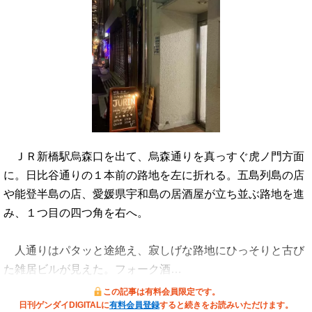
ＪＲ新橋駅烏森口を出て、烏森通りを真っすぐ虎ノ門方面
に。日比谷通りの１本前の路地を左に折れる。五島列島の店
や能登半島の店、愛媛県宇和島の居酒屋が立ち並ぶ路地を進
み、１つ目の四つ角を右へ。
人通りはパタッと途絶え、寂しげな路地にひっそりと古び
た雑居ビルが見えた。フォーク酒…
この記事は有料会員限定です。
日刊ゲンダイDIGITALに
有料会員登録
すると続きをお読みいただけます。