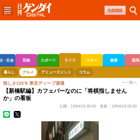
治・社会
芸能
スポーツ
ライフ
マネー
健康
競馬
ボートレース
競輪
オートレース
暮らし
グルメ
アミューズメント
コラム
> 一覧へ
怪しさ120％ 東京ディープ酒場
【新橋駅編】カフェバーなのに「将棋指しません
か」の看板
公開：
19/04/18 06:00
更新：
19/04/18 06:00