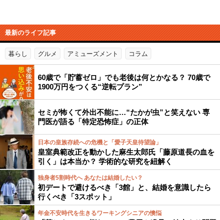
最新のライフ記事
暮らし
グルメ
アミューズメント
コラム
60歳で「貯蓄ゼロ」でも老後は何とかなる？ 70歳で
1900万円をつくる“逆転プラン”
セミが怖くて外出不能に…“たかが虫”と笑えない 専
門医が語る「特定恐怖症」の正体
日本の皇族存続への危機と「愛子天皇待望論」
皇室典範改正を動かした麻生太郎氏「藤原道長の血を
引く」は本当か？ 学術的な研究を紐解く
独身者5割時代へ あなたは結婚したい？
初デートで避けるべき「3館」と、結婚を意識したら
行くべき「3スポット」
年金不安時代を生きるワーキングシニアの懊悩