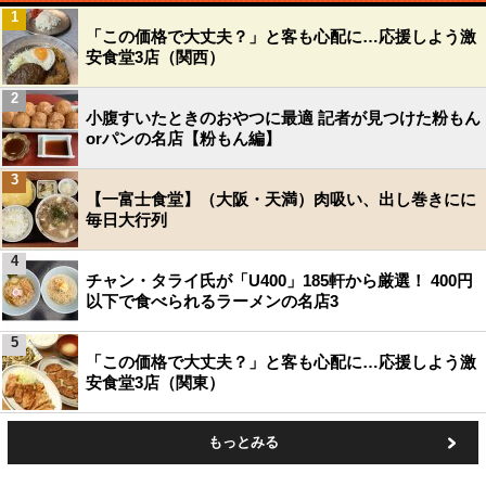
1
「この価格で大丈夫？」と客も心配に…応援しよう激
安食堂3店（関西）
2
小腹すいたときのおやつに最適 記者が見つけた粉もん
orパンの名店【粉もん編】
3
【一富士食堂】（大阪・天満）肉吸い、出し巻きにに
毎日大行列
4
チャン・タライ氏が「U400」185軒から厳選！ 400円
以下で食べられるラーメンの名店3
5
「この価格で大丈夫？」と客も心配に…応援しよう激
安食堂3店（関東）
もっとみる