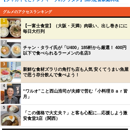
グルメのアクセスランキング
1
【一富士食堂】（大阪・天満）肉吸い、出し巻きにに
毎日大行列
2
チャン・タライ氏が「U400」185軒から厳選！ 400円
以下で食べられるラーメンの名店3
3
新鮮な食材ズラリの角打ち店も人気 安くてうまい魚屋
で思う存分飲んで食べよう！
4
“ワルオ”こと西山浩司が夫婦で営む「小料理Ｂａｒ皆
月」
5
「この価格で大丈夫？」と客も心配に…応援しよう激
安食堂3店（関西）