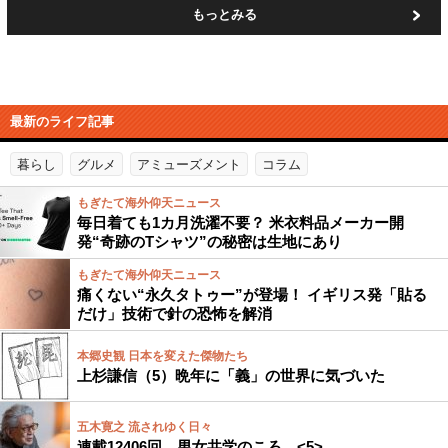
もっとみる
最新のライフ記事
暮らし
グルメ
アミューズメント
コラム
もぎたて海外仰天ニュース
毎日着ても1カ月洗濯不要？ 米衣料品メーカー開
発“奇跡のTシャツ”の秘密は生地にあり
もぎたて海外仰天ニュース
痛くない“永久タトゥー”が登場！ イギリス発「貼る
だけ」技術で針の恐怖を解消
本郷史観 日本を変えた傑物たち
上杉謙信（5）晩年に「義」の世界に気づいた
五木寛之 流されゆく日々
連載12406回 男女共学のころ <5>