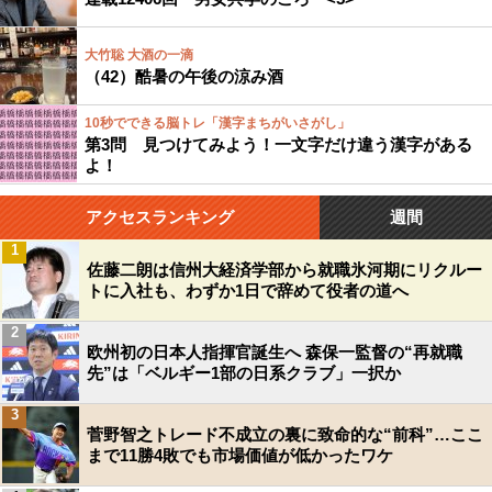
大竹聡 大酒の一滴
（42）酷暑の午後の涼み酒
10秒でできる脳トレ「漢字まちがいさがし」
第3問 見つけてみよう！一文字だけ違う漢字がある
よ！
アクセスランキング
週間
1
佐藤二朗は信州大経済学部から就職氷河期にリクルー
トに入社も、わずか1日で辞めて役者の道へ
2
欧州初の日本人指揮官誕生へ 森保一監督の“再就職
先”は「ベルギー1部の日系クラブ」一択か
3
菅野智之トレード不成立の裏に致命的な“前科”…ここ
まで11勝4敗でも市場価値が低かったワケ