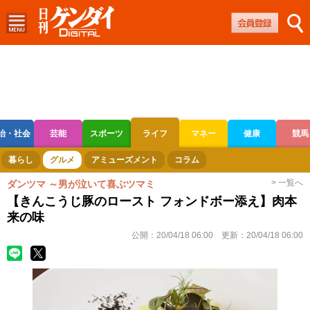
治・社会
芸能
スポーツ
ライフ
マネー
健康
競馬
ボートレース
競輪
オートレース
暮らし
グルメ
アミューズメント
コラム
> 一覧へ
ダンツマ ～男が泣いて喜ぶツマミ
【きんこうじ豚のロースト フォンドボー添え】肉本
来の味
公開：
20/04/18 06:00
更新：
20/04/18 06:00