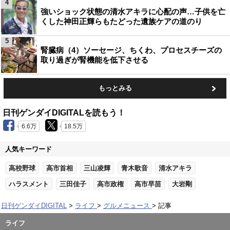
4
強いショック状態の清水アキラに心配の声…子供を亡
くした神田正輝らもたどった遺族ケアの道のり
5
腎臓病（4）ソーセージ、ちくわ、プロセスチーズの
取り過ぎが腎機能を低下させる
もっとみる
日刊ゲンダイDIGITALを読もう！
6.6万
18.5万
人気キーワード
高校野球
高市首相
三山凌輝
青木歌音
清水アキラ
ハラスメント
三田佳子
高市政権
高市早苗
大岩剛
日刊ゲンダイDIGITAL
ライフ
グルメニュース
記事
ライフ