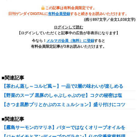
この記事は有料会員限定です。
日刊ゲンダイDIGITALに
有料会員登録
すると続きをお読みいただけます。
(残り897文字／全文1,038文字)
ログインして読む
【ログインしていただくと記事中の広告が非表示になります】
今なら！
メルマガ会員（無料）に登録
すると
有料会員限定記事が3本お読みいただけます。
■関連記事
【茶わん蒸し～コルビ風～】一品で2層の味わいが楽しめる
【野菜のスープ 黒豚のしゃぶしゃぶのせ】コクの秘密は塩
【さつま黒酢ブリとかぶのエミュルション】盛り付けにコツ
■関連記事
【霧島サーモンのマリネ】バターではなくオリーブオイルを
【ジャガイモとアンディーブのグラタン】仏の定番家庭料理