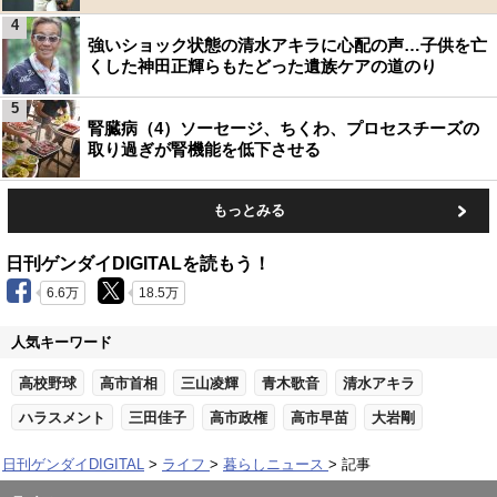
4
強いショック状態の清水アキラに心配の声…子供を亡
くした神田正輝らもたどった遺族ケアの道のり
5
腎臓病（4）ソーセージ、ちくわ、プロセスチーズの
取り過ぎが腎機能を低下させる
もっとみる
日刊ゲンダイDIGITALを読もう！
6.6万
18.5万
人気キーワード
高校野球
高市首相
三山凌輝
青木歌音
清水アキラ
ハラスメント
三田佳子
高市政権
高市早苗
大岩剛
日刊ゲンダイDIGITAL
ライフ
暮らしニュース
記事