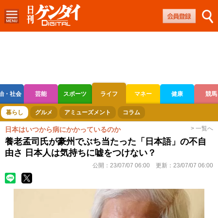
治・社会
芸能
スポーツ
ライフ
マネー
健康
競馬
ボートレース
競輪
オートレース
暮らし
グルメ
アミューズメント
コラム
> 一覧へ
日本はいつから病にかかっているのか
養老孟司氏が豪州でぶち当たった「日本語」の不自
由さ 日本人は気持ちに嘘をつけない？
公開：
23/07/07 06:00
更新：
23/07/07 06:00