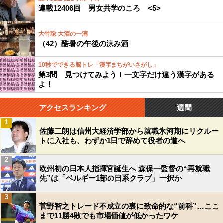
連載12406回 男女共学のころ <5>
大竹聡 大酒の一滴
（42）酷暑の午後の涼み酒
10秒でできる脳トレ「漢字まちがいさがし」
第3問 見つけてみよう！一文字だけ違う漢字がある
よ！
アクセスランキング
週間
1
佐藤二朗は信州大経済学部から就職氷河期にリクルー
トに入社も、わずか1日で辞めて役者の道へ
2
欧州初の日本人指揮官誕生へ 森保一監督の“再就職
先”は「ベルギー1部の日系クラブ」一択か
3
菅野智之トレード不成立の裏に致命的な“前科”…ここ
まで11勝4敗でも市場価値が低かったワケ