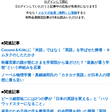
ログインして読む
【ログインしていただくと記事中の広告が非表示になります】
今なら！
メルマガ会員（無料）に登録
すると
有料会員限定記事が3本お読みいただけます。
■関連記事
Cocomi＆Kōki,に「米語」ではなく「英語」を学ばせた静香・キ
ムタクのしたたかさ
秋篠宮家の誰が悠仁さまを学習院から遠ざけた？ “皇族が通う学
校”という枠組みを忌避
ノーベル物理学賞・真鍋淑郎氏の「カタカナ英語」が日本人の理
想に最も近い
■関連記事
ピース綾部祐二には2つの夢が「日本の英語を変える」と「ハリ
ウッドスターになること」
発音のため子供の舌を整形手術…社会問題を招いた韓国「英語