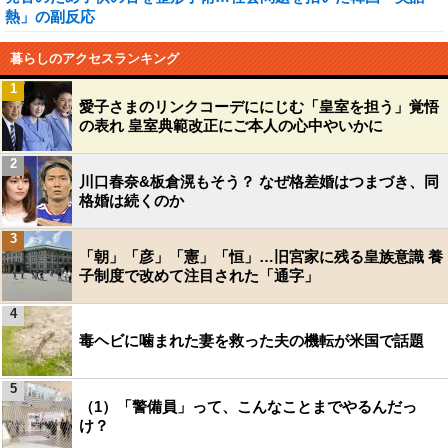
熱」の副反応
暮らしのアクセスランキング
1
愛子さまのリンクコーデににじむ「皇室を担う」覚悟
の表れ 皇室典範改正にご本人の心中やいかに
2
川口春奈&板倉滉もそう？ なぜ格差婚はつまづき、同
格婚は続くのか
3
「朝」「彦」「憲」「恒」…旧宮家に残る皇族意識 養
子制度で改めて注目された「通字」
4
毒ヘビに噛まれた妻を救った夫の機転が米国で話題
5
（1）「警備員」って、こんなことまでやるんだっ
け？