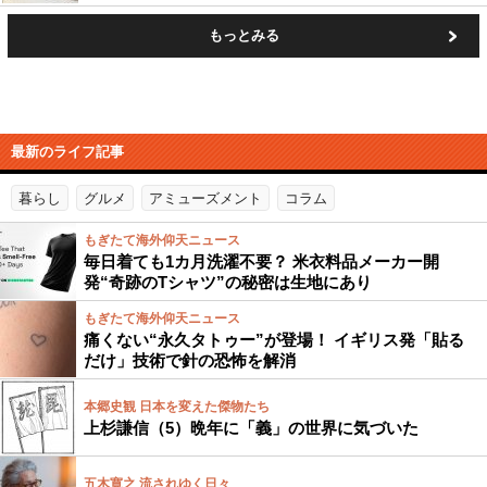
もっとみる
最新のライフ記事
暮らし
グルメ
アミューズメント
コラム
もぎたて海外仰天ニュース
毎日着ても1カ月洗濯不要？ 米衣料品メーカー開
発“奇跡のTシャツ”の秘密は生地にあり
もぎたて海外仰天ニュース
痛くない“永久タトゥー”が登場！ イギリス発「貼る
だけ」技術で針の恐怖を解消
本郷史観 日本を変えた傑物たち
上杉謙信（5）晩年に「義」の世界に気づいた
五木寛之 流されゆく日々