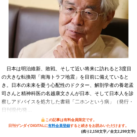
日本は明治維新、敗戦、そして近い将来に訪れると3度目
の大きな転換期「南海トラフ地震」を目前に備えていると
き。日本の未来を憂う心配性のドクター、解剖学者の養老孟
司さんと精神科医の名越康文さんが日本、そして日本人を診
察しアドバイスを処方した書籍「二ホンという病」（発行・
日刊現代/発…
この記事は有料会員限定です。
日刊ゲンダイDIGITALに
有料会員登録
すると続きをお読みいただけます。
(残り2,158文字／全文2,299文字)