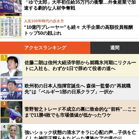
「ゆで太郎」大卒初任給35万円の衝撃…外食産業で加
速する劇的な人材争奪戦
人生100年時代の歩き方
“10億円プレーヤー”も続々 大手企業の高額役員報酬
トップ50の顔ぶれ
アクセスランキング
週間
1
佐藤二朗は信州大経済学部から就職氷河期にリクルー
トに入社も、わずか1日で辞めて役者の道へ
2
欧州初の日本人指揮官誕生へ 森保一監督の“再就職
先”は「ベルギー1部の日系クラブ」一択か
3
菅野智之トレード不成立の裏に致命的な“前科”…ここ
まで11勝4敗でも市場価値が低かったワケ
4
強いショック状態の清水アキラに心配の声…子供を亡
くした神田正輝らもたどった遺族ケアの道のり