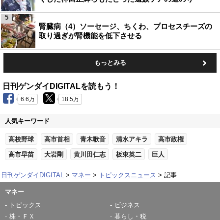
5
腎臓病（4）ソーセージ、ちくわ、プロセスチーズの
取り過ぎが腎機能を低下させる
もっとみる
日刊ゲンダイDIGITALを読もう！
6.6万
18.5万
人気キーワード
高校野球
高市首相
青木歌音
清水アキラ
高市政権
高市早苗
大岩剛
黄川田仁志
板東英二
巨人
日刊ゲンダイDIGITAL
マネー
トピックスニュース
記事
マネー
トピックス
ビジネス
株・ＦＸ
暮らし・税