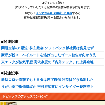
ログインして読む
【ログインしていただくと記事中の広告が非表示になります】
今なら！
メルマガ会員（無料）に登録
すると
有料会員限定記事が3本お読みいただけます。
■関連記事
問題企業の“緊迫”株主総会 ソフトバンク孫社長は姿見せず
豪邸が粉々…ベイルートを逃げ出したゴーン被告が向かう先
東エレクが強気予想 高依存度の「内外テック」に上昇余地
■関連記事
新型コロナ直撃でもトヨタは黒字確保 利益はどう捻出した
うがい薬で株価操縦か 吉村府知事にインサイダー疑惑浮上
トピックスのアクセスランキング
1