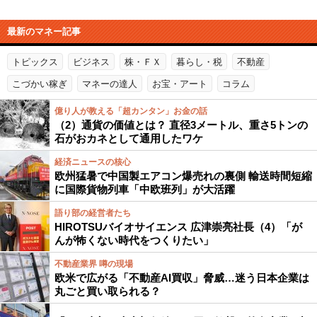
最新のマネー記事
トピックス
ビジネス
株・ＦＸ
暮らし・税
不動産
こづかい稼ぎ
マネーの達人
お宝・アート
コラム
億り人が教える「超カンタン」お金の話
（2）通貨の価値とは？ 直径3メートル、重さ5トンの
石がおカネとして通用したワケ
経済ニュースの核心
欧州猛暑で中国製エアコン爆売れの裏側 輸送時間短縮
に国際貨物列車「中欧班列」が大活躍
語り部の経営者たち
HIROTSUバイオサイエンス 広津崇亮社長（4）「が
んが怖くない時代をつくりたい」
不動産業界 噂の現場
欧米で広がる「不動産AI買収」脅威…迷う日本企業は
丸ごと買い取られる？