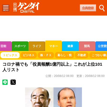
芸能
スポーツ
ライフ
マネー
健康
競馬
公営競
ボートレース
競輪
オートレース
トピックス
ビジネス
株・ＦＸ
暮らし・税
不動産
こづかい稼
コロナ禍でも「役員報酬1億円以上」これが上位101
人リスト
公開：
20/08/12 06:00
更新：
20/08/12 06:00