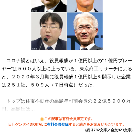
コロナ禍とはいえ、役員報酬が１億円以上の“１億円プレー
ヤー”は５００人以上に上っている。東京商工リサーチによる
と、２０２０年３月期に役員報酬１億円以上を開示した企業
は２５１社、５０９人（７日時点）だった。
トップは住友不動産の高島準司前会長の２２億５９００万
円。高島氏は…
この記事は有料会員限定です。
日刊ゲンダイDIGITALに
有料会員登録
すると続きをお読みいただけます。
(残り782文字／全文923文字)