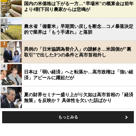
国内の米価格は下がる一方…“早場米”の概算金は前年
より4割下回り農家からは悲鳴が
2
農水省「備蓄米」早期買い戻しを断念…コメ暴落決定
的で業界は「もう手遅れ」と落胆
3
異例の「日米協調為替介入」の謎解き…米国側が”裏
取引”で出した3つの条件と高市首相外し
4
日本は「弱い経済」へと転落か…高市政権は「強い経
済」アピールに躍起だが
5
夏の財界セミナー盛り上がり欠如は高市首相の「経済
無策」を反映か？ 具体性を欠いた話ばかり
もっとみる