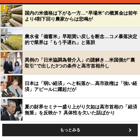
1
国内の米価格は下がる一方…“早場米”の概算金は前年
より4割下回り農家からは悲鳴が
2
農水省「備蓄米」早期買い戻しを断念…コメ暴落決定
的で業界は「もう手遅れ」と落胆
3
異例の「日米協調為替介入」の謎解き…米国側が”裏
取引”で出した3つの条件と高市首相外し
4
日本は「弱い経済」へと転落か…高市政権は「強い経
済」アピールに躍起だが
5
夏の財界セミナー盛り上がり欠如は高市首相の「経済
無策」を反映か？ 具体性を欠いた話ばかり
もっとみる