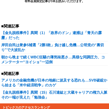
有料会員限定記事が3本お読みいただけます。
■関連記事
【金丸脱税事件】異聞（1）「政界のドン」逮捕は「青天の霹
靂」だった
岸田自民は衆参5補選「2勝3敗」負け越し危機…公明党の“裏切
り”で大波乱か
朝から晩まで続くWBC狂騒の薄気味悪さ…異様な同調圧力、コ
メンテーター“ヨイショ”一辺倒
■関連記事
アメリカの金融危機が日本の地銀に波及する恐れも…SVB破綻か
ら始まる「米中経済戦争」のカゲ
【金丸脱税事件】異聞（15）石川達紘と大蔵キャリアの権力人脈
その一端が見えた「勉強会」
トピックスのアクセスランキング