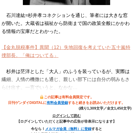
石川達紘=杉井孝コネクションを通じ、筆者には大きな窓
が開いた。大蔵省は福祉から防衛まで国の政策全般にかかわ
る情報の宝庫だとわかった。
【金丸脱税事件】異聞（12）失地回復を考えていた五十嵐特
捜部長。「俺はついてる」
杉井は茫洋とした「大人」のふうを装っているが、実際は
繊細、人情の機微にも通じ、親しい部下には自分の弱みもさ
らけ出す。一言でいうと、なかな…
この記事は有料会員限定です。
日刊ゲンダイDIGITALに
有料会員登録
すると続きをお読みいただけます。
(残り1,309文字／全文1,450文字)
ログインして読む
【ログインしていただくと記事中の広告が非表示になります】
今なら！
メルマガ会員（無料）に登録
すると