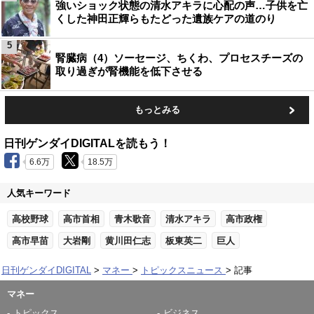
強いショック状態の清水アキラに心配の声…子供を亡
くした神田正輝らもたどった遺族ケアの道のり
5
腎臓病（4）ソーセージ、ちくわ、プロセスチーズの
取り過ぎが腎機能を低下させる
もっとみる
日刊ゲンダイDIGITALを読もう！
6.6万
18.5万
人気キーワード
高校野球
高市首相
青木歌音
清水アキラ
高市政権
高市早苗
大岩剛
黄川田仁志
板東英二
巨人
日刊ゲンダイDIGITAL
マネー
トピックスニュース
記事
マネー
トピックス
ビジネス