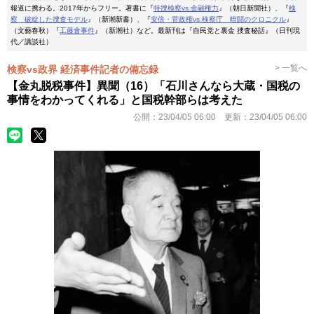
報道に携わる。2017年からフリー。著書に『
特捜検察vs.金融権力
』（朝日新聞社）、『
検
察 破綻した捜査モデル
』（新潮新書）、『
安倍・菅政権vs.検察庁 暗闘のクロニクル
』
（文藝春秋）『
工藤會事件
』（新潮社）など。最新刊は『自民党と裏金 捜査秘話』（日刊現
代／講談社）
> 一覧へ
検察vs政界 経済事件記者の備忘録
【金丸脱税事件】異聞（16）「石川さんなら大蔵・国税の
事情をわかってくれる」と国税幹部らは考えた
公開：
23/04/05 06:00
更新：
23/04/05 06:00