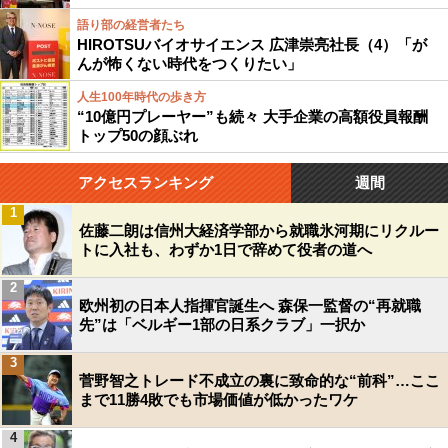
語り部の経営者たち
HIROTSUバイオサイエンス 広津崇亮社長（4）「が
んが怖くない時代をつくりたい」
人生100年時代の歩き方
“10億円プレーヤー”も続々 大手企業の高額役員報酬
トップ50の顔ぶれ
アクセスランキング
週間
1
佐藤二朗は信州大経済学部から就職氷河期にリクルー
トに入社も、わずか1日で辞めて役者の道へ
2
欧州初の日本人指揮官誕生へ 森保一監督の“再就職
先”は「ベルギー1部の日系クラブ」一択か
3
菅野智之トレード不成立の裏に致命的な“前科”…ここ
まで11勝4敗でも市場価値が低かったワケ
4