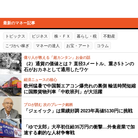
最新のマネー記事
トピックス
ビジネス
株・ＦＸ
暮らし・税
不動産
こづかい稼ぎ
マネーの達人
お宝・アート
コラム
億り人が教える「超カンタン」お金の話
（2）通貨の価値とは？ 直径3メートル、重さ5トンの
石がおカネとして通用したワケ
経済ニュースの核心
欧州猛暑で中国製エアコン爆売れの裏側 輸送時間短縮
に国際貨物列車「中欧班列」が大活躍
プロが読む 次のブレーク銘柄
「ジェイック」は業績好調 2023年高値5130円に挑戦
「ゆで太郎」大卒初任給35万円の衝撃…外食産業で加
速する劇的な人材争奪戦