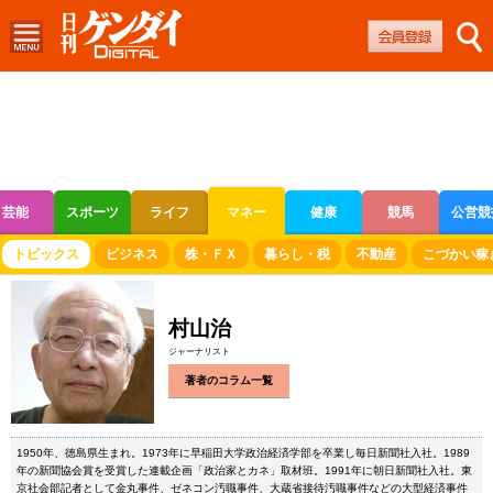
芸能
スポーツ
ライフ
マネー
健康
競馬
公営競
ボートレース
競輪
オートレース
トピックス
ビジネス
株・ＦＸ
暮らし・税
不動産
こづかい稼
村山治
ジャーナリスト
著者のコラム一覧
1950年、徳島県生まれ。1973年に早稲田大学政治経済学部を卒業し毎日新聞社入社。1989
年の新聞協会賞を受賞した連載企画「政治家とカネ」取材班。1991年に朝日新聞社入社。東
京社会部記者として金丸事件、ゼネコン汚職事件、大蔵省接待汚職事件などの大型経済事件