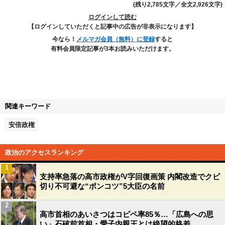
(残り2,785文字／全文2,926文字)
ログインして読む
【ログインしていただくと記事中の広告が非表示になります】
今なら！
メルマガ会員（無料）に登録
すると
有料会員限定記事が3本お読みいただけます。
関連キーワード
安倍政権
政治のアクセスランキング
1
支持率急落の高市政権がV字回復画策 内閣改造でクビ
切り不可避な“ポンコツ”5大臣の名前
2
高市首相のあいさつはコピペ率85％…「広島への思
い」石破前首相・愛子内親王とは絶望的格差