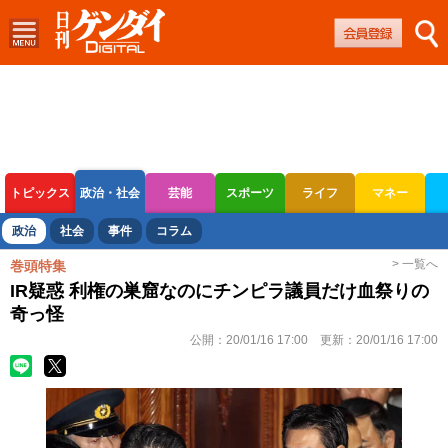
トピックス
政治・社会
芸能
スポーツ
ライフ
マネー
ボートレース
競輪
オートレース
政治
社会
事件
コラム
> 一覧へ
巻頭特集
IR疑惑 利権の巣窟なのにチンピラ議員だけ血祭りの
奇っ怪
公開：
20/01/16 17:00
更新：
20/01/16 17:00