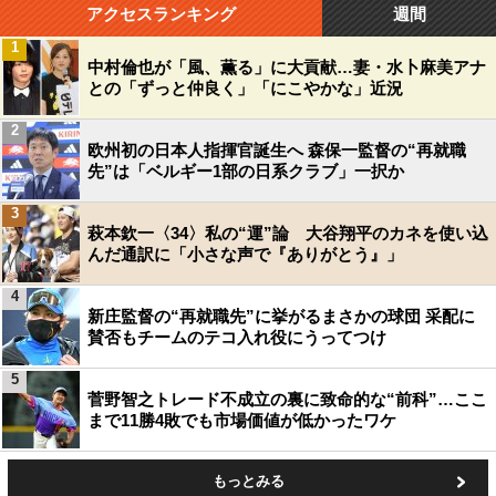
アクセスランキング
週間
1
中村倫也が「風、薫る」に大貢献…妻・水卜麻美アナ
との「ずっと仲良く」「にこやかな」近況
2
欧州初の日本人指揮官誕生へ 森保一監督の“再就職
先”は「ベルギー1部の日系クラブ」一択か
3
萩本欽一〈34〉私の“運”論 大谷翔平のカネを使い込
んだ通訳に「小さな声で『ありがとう』」
4
新庄監督の“再就職先”に挙がるまさかの球団 采配に
賛否もチームのテコ入れ役にうってつけ
5
菅野智之トレード不成立の裏に致命的な“前科”…ここ
まで11勝4敗でも市場価値が低かったワケ
もっとみる