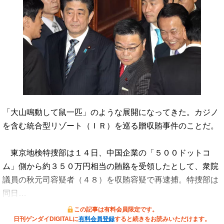
「大山鳴動して鼠一匹」のような展開になってきた。カジノ
を含む統合型リゾート（ＩＲ）を巡る贈収賄事件のことだ。
東京地検特捜部は１４日、中国企業の「５００ドットコ
ム」側から約３５０万円相当の賄賂を受領したとして、衆院
議員の秋元司容疑者（４８）を収賄容疑で再逮捕。特捜部は
同日…
この記事は有料会員限定です。
日刊ゲンダイDIGITALに
有料会員登録
すると続きをお読みいただけます。