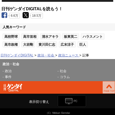
日刊ゲンダイDIGITALを読もう！
6.6万
18.5万
人気キーワード
高校野球
高市首相
清水アキラ
板東英二
ハラスメント
高市政権
大岩剛
黄川田仁志
広末涼子
巨人
日刊ゲンダイDIGITAL
政治・社会
政治ニュース
記事
政治・社会
政治
社会
事件
コラム
表示切り替え
（C）Nikkan Gendai