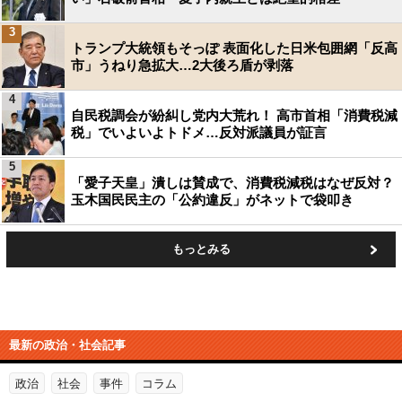
3
トランプ大統領もそっぽ 表面化した日米包囲網「反高
市」うねり急拡大…2大後ろ盾が剥落
4
自民税調会が紛糾し党内大荒れ！ 高市首相「消費税減
税」でいよいよトドメ…反対派議員が証言
5
「愛子天皇」潰しは賛成で、消費税減税はなぜ反対？
玉木国民民主の「公約違反」がネットで袋叩き
もっとみる
最新の政治・社会記事
政治
社会
事件
コラム