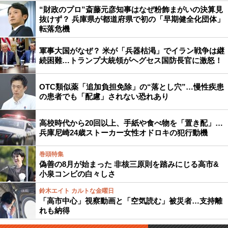
“財政のプロ”斎藤元彦知事はなぜ粉飾まがいの決算見
抜けず？ 兵庫県が都道府県で初の「早期健全化団体」
転落危機
軍事大国がなぜ？ 米が「兵器枯渇」でイラン戦争は継
続困難…トランプ大統領がヘグセス国防長官に激怒！
OTC類似薬「追加負担免除」の“落とし穴”…慢性疾患
の患者でも「配慮」されない恐れあり
高校時代から20回以上、手紙や食べ物を「置き配」…
兵庫尼崎24歳ストーカー女性オドロキの犯行動機
巻頭特集
偽善の8月が始まった 非核三原則を踏みにじる高市&
小泉コンビの白々しさ
鈴木エイト カルトな金曜日
「高市中心」視察動画と「空気読む」被災者…支持離
れも納得