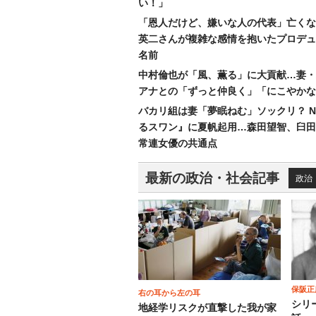
い！」
「恩人だけど、嫌いな人の代表」亡くな
英二さんが複雑な感情を抱いたプロデュ
名前
中村倫也が「風、薫る」に大貢献…妻・
アナとの「ずっと仲良く」「にこやかな
バカリ組は妻「夢眠ねむ」ソックリ？ N
るスワン』に夏帆起用…森田望智、臼田
常連女優の共通点
最新の政治・社会記事
政治
保阪正
右の耳から左の耳
シリ
地経学リスクが直撃した我が家