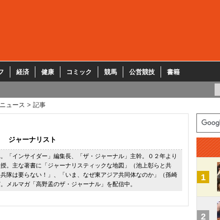
フ
経済
健康
コミック
競馬
公営競技
書籍
ニュース
記事
ジャーナリスト
れ。「インサイダー」編集長、「ザ・ジャーナル」主幹。０２年より
教授。主な著書に「ジャーナリスティックな地図」（池上彰らと共
海兵隊は要らない！」、「いま、なぜ東アジア共同体なのか」（孫崎
1
ど。メルマガ「高野孟のザ・ジャーナル」を配信中。
2