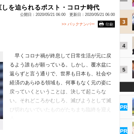
直しを迫られるポスト・コロナ時代
公開日：
2020/05/21 06:00
更新日：
2020/05/21 06:00
3
>> バックナンバー
印刷
4
早くコロナ禍が終息して日常生活が元に戻
るよう誰もが願っている。しかし、覆水盆に
5
返らずと言う通りで、世界も日本も、社会や
経済のあらゆる領域も、何事もなく元の姿に
戻っていくということは、決して起こらな
い。それどころかむしろ、滅びようとして滅
PR
び切れないでいたものがたちまち臨終を迎え
る…
PR