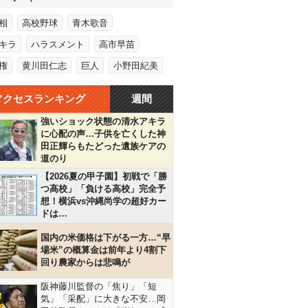
相
高校野球
青木歌音
キラ
ハラスメント
高市早苗
権
黄川田仁志
巨人
小野田紀美
アクセスランキング
週間
強いショック状態の清水アキラ
に心配の声…子供を亡くした神
田正輝らもたどった遺族ケアの
道のり
【2026夏の甲子園】初戦で「勝
つ高校」「負ける高校」完全予
想！横浜vs沖縄尚学の超好カー
ドは…
国内の米価格は下がる一方…“早
場米”の概算金は前年より4割下
回り農家からは悲鳴が
阪神藤川監督の「焦り」「短
気」「采配」に大きな不安…岡