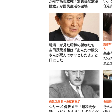
い」
が示す高市政権「無責任な放漫
任を
財政」が国民生活を破壊
高市早
堤清二が見た昭和の傑物たち…
え」
吉田茂元首相は「あんたの親父
高市
さんが死んでホッとしたよ」と
だっ
口にした
れた
保阪正康 日本史縦横無尽
巻頭特
シリーズ 保阪メモ「昭和史余
その
話」（10）あまりにもずさんだ
切り