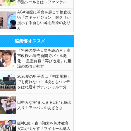
示温シールとは～ファンケル
AGA治療に革命を起こす検査技
術「スキャビジョン」銀クリが
提示する新しい薄毛治療のあり
方
編集部オススメ
「将来の愛子天皇を認めろ」高
市政権vs読売新聞でバトル激
化！ 皇室典範「再び改定」に世
論の85％が味方
2026夏の甲子園は「初出場校」
でも侮れない！ 4校ともハンデ
をはね返すポテンシャル十分
田中みな実“まんまるE乳”も筋金
入り！アッパレのあざとさ
阪神1位・森下翔太を英才教育
父親が明かす「マイホーム購入