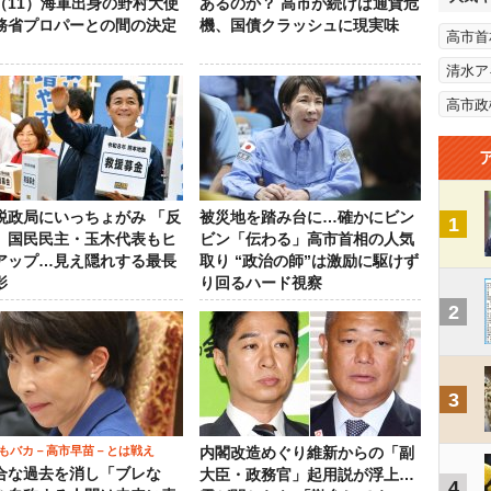
（11）海軍出身の野村大使
あるのか？ 高市が続けば通貨危
務省プロパーとの間の決定
機、国債クラッシュに現実味
高市首
清水ア
高市政
税政局にいっちょがみ 「反
被災地を踏み台に…確かにビン
1
」国民民主・玉木代表もヒ
ビン「伝わる」高市首相の人気
アップ…見え隠れする最長
取り “政治の師”は激励に駆けず
影
り回るハード視察
2
3
もバカ－高市早苗－とは戦え
内閣改造めぐり維新からの「副
合な過去を消し「ブレな
大臣・政務官」起用説が浮上…
4