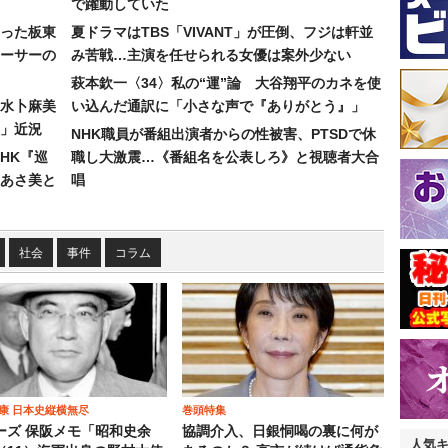
で躍動していた
った板東
夏ドラマはTBS「VIVANT」が圧倒、フジは軒並
ーサーの
み苦戦…主演を任せられる女優は案外少ない
萩本欽一〈34〉私の“運”論 大谷翔平のカネを使
水卜麻美
い込んだ通訳に「小さな声で『ありがとう』」
」近況
NHK職員が番組出演者からの性被害、PTSDで休
HK『巡
職し大激震…《番組名を公表しろ》と視聴者大合
あさ美と
唱
社会
事件
コラム
康 日本史縦横無尽
巻頭特集
ーズ 保阪メモ「昭和史余
協調介入、日銀恫喝の裏に何が
人気