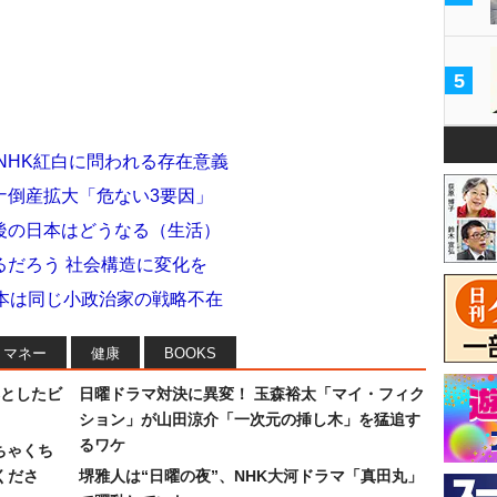
5
NHK紅白に問われる存在意義
ナ倒産拡大「危ない3要因」
後の日本はどうなる（生活）
るだろう 社会構造に変化を
本は同じ小政治家の戦略不在
マネー
健康
BOOKS
としたビ
日曜ドラマ対決に異変！ 玉森裕太「マイ・フィク
ション」が山田涼介「一次元の挿し木」を猛追す
るワケ
ちゃくち
くださ
堺雅人は“日曜の夜”、NHK大河ドラマ「真田丸」