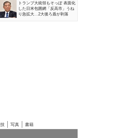
トランプ大統領もそっぽ 表面化
した日米包囲網「反高市」うね
り急拡大…2大後ろ盾が剥落
競技
写真
書籍