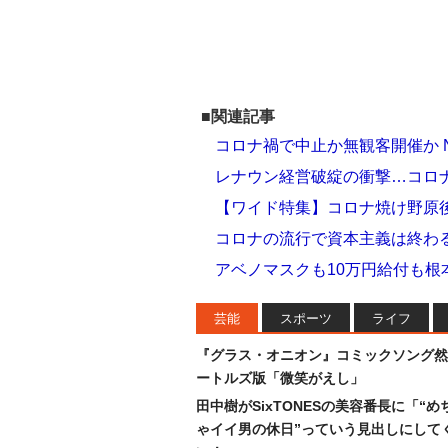
■関連記事
コロナ禍で中止か無観客開催か 
レナウン経営破綻の衝撃…コロ
【ワイド特集】コロナ焼け野原
コロナの流行で資本主義は終わ
アベノマスクも10万円給付も根
芸能
スポーツ
ライフ
『グラス・オニオン』コミックソング然
ートルズ版「微笑がえし」
田中樹がSixTONESの美容番長に「“め
ゃイイ男の休日”っていう見出しにして