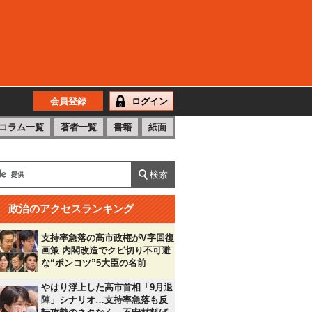
会員登録
ログイン
コラム一覧
著者一覧
書籍
紙面
政治のアクセスランキング
支持率急落の高市政権がV字回復
画策 内閣改造でクビ切り不可避
な“ポンコツ”5大臣の名前
やはり浮上した高市首相「9月退
陣」シナリオ…支持率急落も反