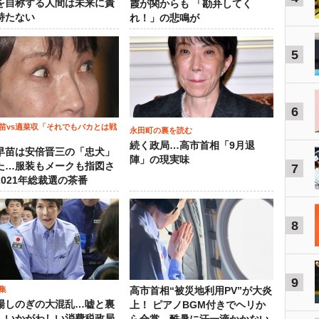
を自称する人間は未来に責
霞が関からも 「勘弁してく
持たない
れ！」の悲鳴が
5
6
苗vs適菜収「それでもバカとは戦
永田町の裏を読む
続く政局…高市首相「9月退
早苗は安倍晋三の「忠犬」
陣」の現実味
た…服装もメークも指図さ
7
2021年総裁選の茶番
8
9
集
高市首相“被災地利用PV”が大炎
場しのぎの大混乱…嘘と裏
上！ ピアノBGM付きでヘリか
、いかがわしい消費税政局