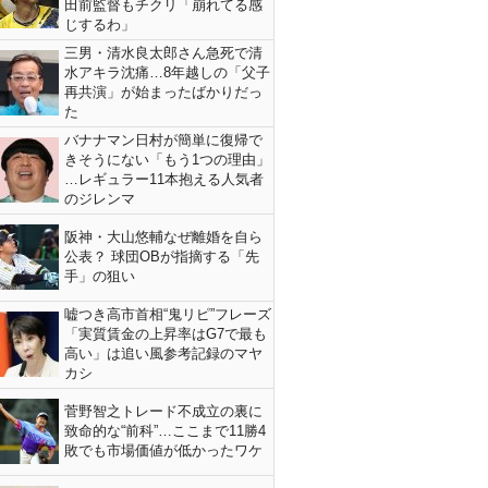
田前監督もチクリ「崩れてる感
じするわ」
三男・清水良太郎さん急死で清
水アキラ沈痛…8年越しの「父子
再共演」が始まったばかりだっ
た
バナナマン日村が簡単に復帰で
きそうにない「もう1つの理由」
…レギュラー11本抱える人気者
のジレンマ
阪神・大山悠輔なぜ離婚を自ら
公表？ 球団OBが指摘する「先
手」の狙い
嘘つき高市首相“鬼リピ”フレーズ
「実質賃金の上昇率はG7で最も
高い」は追い風参考記録のマヤ
カシ
菅野智之トレード不成立の裏に
致命的な“前科”…ここまで11勝4
敗でも市場価値が低かったワケ