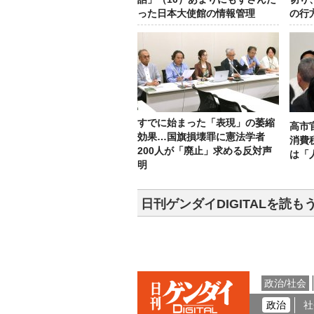
った日本大使館の情報管理
の行
すでに始まった「表現」の萎縮
高市
効果…国旗損壊罪に憲法学者
消費
200人が「廃止」求める反対声
は「
明
日刊ゲンダイDIGITALを読も
政治/社会
政治
社