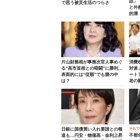
話」
で思う被災生活のつらさ
と外
的溝
片山財務相が事務次官人事めぐ
消費
る“高市首相との暗闘”に勝利…
対派
表面的には“従順”でも腹の中
ート
は？
老の
それで
日銀に国債買い入れ要請との報
不都
道も…円安・物価高・金利上昇