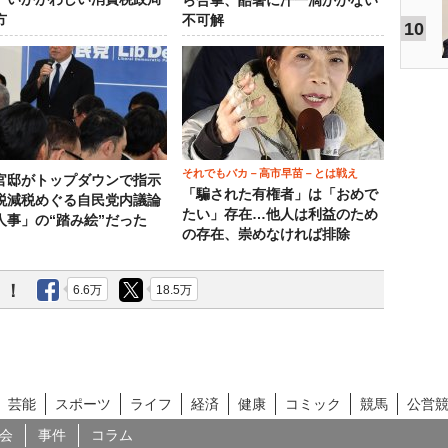
ら合掌、酷暑に汗一滴かかない
方
不可解
10
それでもバカ－高市早苗－とは戦え
官邸がトップダウンで指示
「騙された有権者」は「おめで
税減税めぐる自民党内議論
たい」存在…他人は利益のため
人事」の“踏み絵”だった
の存在、崇めなければ排除
う！
6.6万
18.5万
芸能
スポーツ
ライフ
経済
健康
コミック
競馬
公営
会
事件
コラム