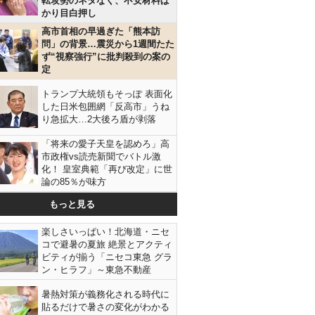
転攻勢のネタなく、不安材料ば
かり目白押し
高市首相の早過ぎた「熊本訪
問」の背景…震災から1週間たた
ず“視察強行”に批判殺到の案の
定
トランプ大統領もそっぽ 表面化
した日米包囲網「反高市」うね
り急拡大…2大後ろ盾が剥落
「将来の愛子天皇を認めろ」高
市政権vs読売新聞でバトル激
化！ 皇室典範「再び改定」に世
論の85％が味方
もっと見る
楽しさいっぱい！北海道・ニセ
コで避暑の夏旅 絶景とアクティ
ビティが揃う「ニセコ東急 グラ
ン・ヒラフ」～東急不動産
暑熱対策が義務化される時代に
貼るだけで暑さの変化がわかる