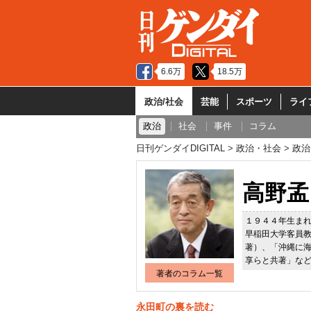
6.6万
18.5万
政治/社会
芸能
スポーツ
ライ
政治
社会
事件
コラム
日刊ゲンダイDIGITAL
政治・社会
政治
高野孟
１９４４年生ま
早稲田大学客員
著）、「沖縄に
享らと共著」な
著者のコラム一覧
永田町の裏を読む