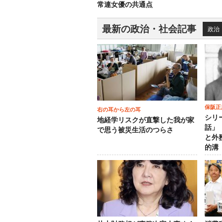
常連女優の共通点
最新の政治・社会記事
政治
保阪正
右の耳から左の耳
シリ
地経学リスクが直撃した我が家
話」
で思う被災生活のつらさ
と外
的溝