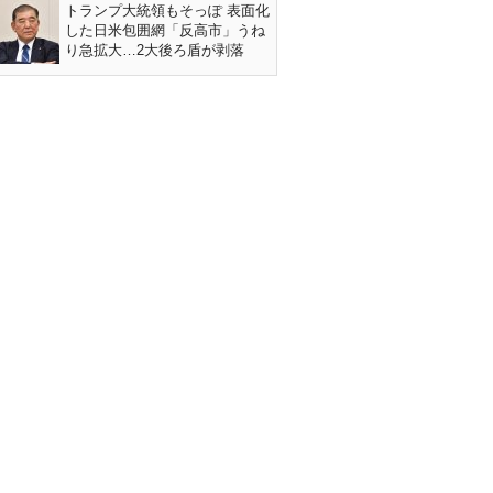
トランプ大統領もそっぽ 表面化
した日米包囲網「反高市」うね
り急拡大…2大後ろ盾が剥落