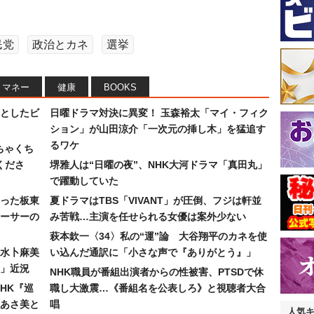
民党
政治とカネ
選挙
マネー
健康
BOOKS
としたビ
日曜ドラマ対決に異変！ 玉森裕太「マイ・フィク
ション」が山田涼介「一次元の挿し木」を猛追す
るワケ
ちゃくち
くださ
堺雅人は“日曜の夜”、NHK大河ドラマ「真田丸」
で躍動していた
った板東
夏ドラマはTBS「VIVANT」が圧倒、フジは軒並
ーサーの
み苦戦…主演を任せられる女優は案外少ない
萩本欽一〈34〉私の“運”論 大谷翔平のカネを使
水卜麻美
い込んだ通訳に「小さな声で『ありがとう』」
」近況
NHK職員が番組出演者からの性被害、PTSDで休
HK『巡
職し大激震…《番組名を公表しろ》と視聴者大合
あさ美と
唱
人気