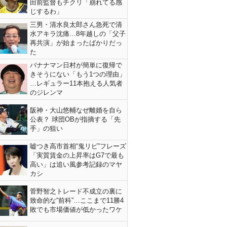
田前監督もチクリ「崩れてる感
じするわ」
三男・清水良太郎さん急死で清
水アキラ沈痛…8年越しの「父子
再共演」が始まったばかりだっ
た
バナナマン日村が簡単に復帰で
きそうにない「もう1つの理由」
…レギュラー11本抱える人気者
のジレンマ
阪神・大山悠輔なぜ離婚を自ら
公表？ 球団OBが指摘する「先
手」の狙い
嘘つき高市首相“鬼リピ”フレーズ
「実質賃金の上昇率はG7で最も
高い」は追い風参考記録のマヤ
カシ
菅野智之トレード不成立の裏に
致命的な“前科”…ここまで11勝4
敗でも市場価値が低かったワケ