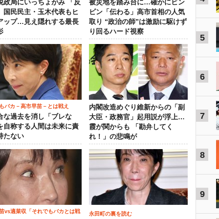
税政局にいっちょがみ 「反
被災地を踏み台に…確かにビン
」国民民主・玉木代表もヒ
ビン「伝わる」高市首相の人気
アップ…見え隠れする最長
取り “政治の師”は激励に駆けず
影
り回るハード視察
5
6
もバカ－高市早苗－とは戦え
内閣改造めぐり維新からの「副
7
合な過去を消し「ブレな
大臣・政務官」起用説が浮上…
を自称する人間は未来に責
霞が関からも 「勘弁してく
持たない
れ！」の悲鳴が
8
9
苗vs適菜収「それでもバカとは戦
永田町の裏を読む