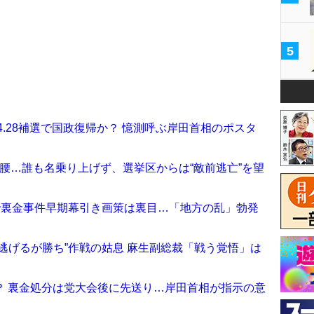
5
4.28補選で国政復帰か？ 憶測呼ぶ岸田首相のポスタ
び腰…誰も名乗り上げず、選挙区からは“敵前逃亡”を望
で裏金事件早期幕引き画策は裏目…「地方の乱」勃発
逃げるが勝ち”作戦の姑息 麻生副総裁「戦う覚悟」は
？ 裏金処分は党大会後に先送り…岸田首相が指示の意