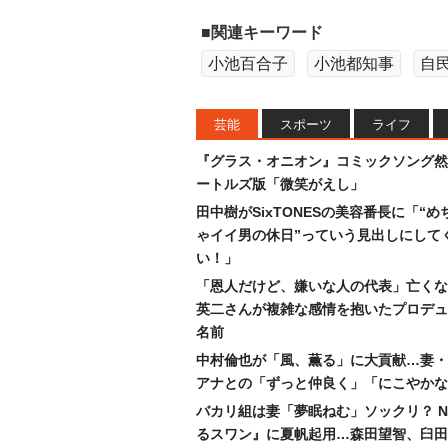
■関連キーワード
小池百合子
小池都知事
自
芸能
スポーツ
ライフ
『グラス・オニオン』コミックソング然
ートルズ版「微笑がえし」
田中樹がSixTONESの美容番長に「“め
ゃイイ男の休日”っていう見出しにして
い！」
「恩人だけど、嫌いな人の代表」亡くな
英二さんが複雑な感情を抱いたプロデュ
名前
中村倫也が「風、薫る」に大貢献…妻・
アナとの「ずっと仲良く」「にこやかな
バカリ組は妻「夢眠ねむ」ソックリ？ N
るスワン』に夏帆起用…森田望智、臼田