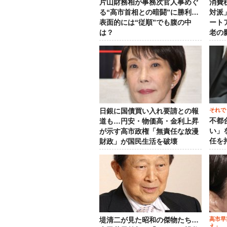
片山財務相が事務次官人事めぐ
消費
る“高市首相との暗闘”に勝利…
対派
表面的には“従順”でも腹の中
ート
は？
老の
それで
日銀に国債買い入れ要請との報
不都
道も…円安・物価高・金利上昇
い」
が示す高市政権「無責任な放漫
任を
財政」が国民生活を破壊
高市早
堤清二が見た昭和の傑物たち…
え」