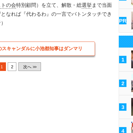
ストの会
特別顧問）を立て、解散・総
選挙
まで当面
ザとなれば『代わるわ』の一言でバトンタッチでき
PR
者）
のスキャンダルに小池都知事はダンマリ
1
1
2
次へ
>>
2
3
4