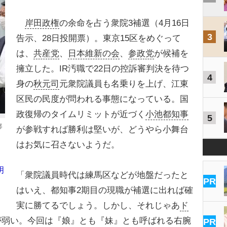
岸田政権
の余命を占う衆院3補選（4月16日
3
告示、28日投開票）。東京15区をめぐって
は、
共産党
、
日本維新の会
、
参政党
が候補を
擁立した。IR汚職で22日の控訴審判決を待つ
4
身の
秋元司
元衆院議員も名乗りを上げ、江東
区民の民度が問われる事態になっている。国
政復帰のタイムリミットが近づく
小池都知事
5
都
が参戦すれば勝利は堅いが、どうやら小舞台
はお気に召さないようだ。
明
「衆院議員時代は練馬区などが地盤だったと
PR
はいえ、都知事2期目の現職が補選に出れば確
実に勝てるでしょう。しかし、それじゃあ
ド
が弱い。今回は『娘』とも『妹』とも呼ばれる右腕
PR