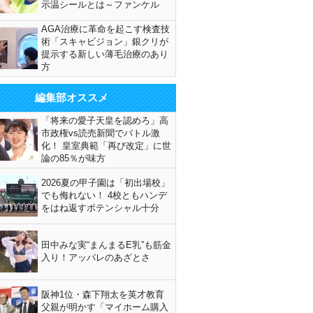
示温シールとは～ファンケル
AGA治療に革命を起こす検査技
術「スキャビジョン」銀クリが
提示する新しい薄毛治療のあり
方
編集部オススメ
「将来の愛子天皇を認めろ」高
市政権vs読売新聞でバトル激
化！ 皇室典範「再び改定」に世
論の85％が味方
2026夏の甲子園は「初出場校」
でも侮れない！ 4校ともハンデ
をはね返すポテンシャル十分
田中みな実“まんまるE乳”も筋金
入り！アッパレのあざとさ
阪神1位・森下翔太を英才教育
父親が明かす「マイホーム購入