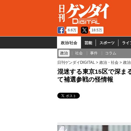
6.6万
18.5万
政治/社会
芸能
スポーツ
ライ
政治
社会
事件
コラム
日刊ゲンダイDIGITAL
政治・社会
政治
混迷する東京15区で深ま
て補選参戦の怪情報