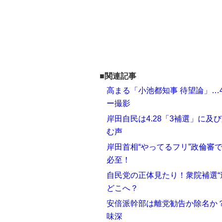
■関連記事
高まる「小池都知事 待望論」…
ー撮影
岸田自民は4.28「3補選」に及
む声
岸田首相“やってるフリ”政倫審
必至！
自民党の正体見たり！衆院補選“
どこへ？
安倍派幹部は離党勧告か除名か
味深