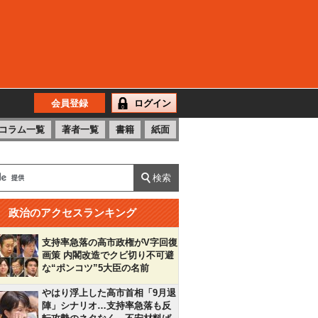
会員登録
ログイン
コラム一覧
著者一覧
書籍
紙面
政治のアクセスランキング
支持率急落の高市政権がV字回復
画策 内閣改造でクビ切り不可避
な“ポンコツ”5大臣の名前
やはり浮上した高市首相「9月退
陣」シナリオ…支持率急落も反