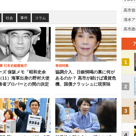
高市首
社会
事件
コラム
清水ア
高市政
1
康 日本史縦横無尽
巻頭特集
ーズ 保阪メモ「昭和史余
協調介入、日銀恫喝の裏に何が
（11）海軍出身の野村大使
あるのか？ 高市が続けば通貨危
務省プロパーとの間の決定
機、国債クラッシュに現実味
2
3
4