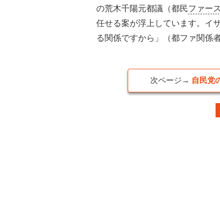
の荒木千陽元都議（都民
ファー
任せる案が浮上しています。イ
る関係ですから」（都ファ関係
次ページ→
自民党