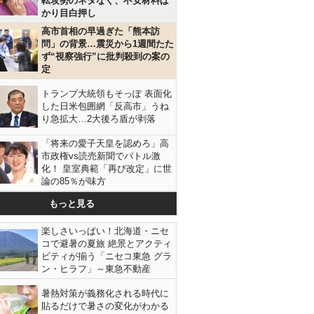
転攻勢のネタなく、不安材料ば
かり目白押し
高市首相の早過ぎた「熊本訪
問」の背景…震災から1週間たた
ず“視察強行”に批判殺到の案の
定
トランプ大統領もそっぽ 表面化
した日米包囲網「反高市」うね
り急拡大…2大後ろ盾が剥落
「将来の愛子天皇を認めろ」高
市政権vs読売新聞でバトル激
化！ 皇室典範「再び改定」に世
論の85％が味方
もっと見る
楽しさいっぱい！北海道・ニセ
コで避暑の夏旅 絶景とアクティ
ビティが揃う「ニセコ東急 グラ
ン・ヒラフ」～東急不動産
暑熱対策が義務化される時代に
貼るだけで暑さの変化がわかる