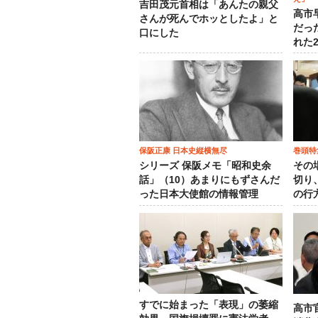
吉田茂元首相は「あんたの親父
高市
さんが死んでホッとしたよ」と
だっ
口にした
れた
保阪正康 日本史縦横無尽
巻頭特
シリーズ 保阪メモ「昭和史余
その
話」（10）あまりにもずさんだ
切り
った日本大使館の情報管理
の行
すでに始まった「表現」の萎縮
高市