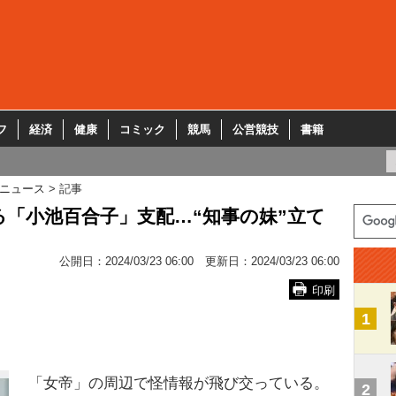
フ
経済
健康
コミック
競馬
公営競技
書籍
ニュース
記事
る「小池百合子」支配…“知事の妹”立て
公開日：
2024/03/23 06:00
更新日：
2024/03/23 06:00
印刷
1
「女帝」の周辺で怪情報が飛び交っている。
2