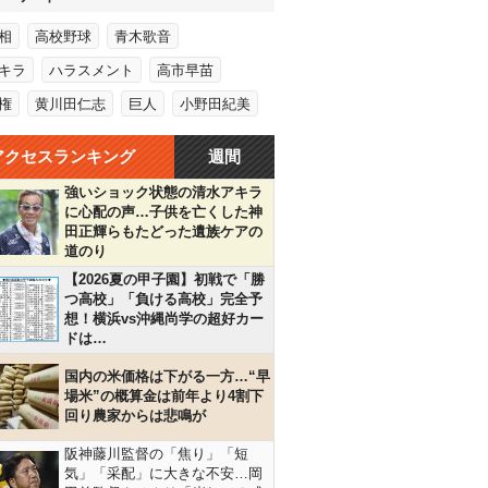
相
高校野球
青木歌音
キラ
ハラスメント
高市早苗
権
黄川田仁志
巨人
小野田紀美
アクセスランキング
週間
強いショック状態の清水アキラ
に心配の声…子供を亡くした神
田正輝らもたどった遺族ケアの
道のり
【2026夏の甲子園】初戦で「勝
つ高校」「負ける高校」完全予
想！横浜vs沖縄尚学の超好カー
ドは…
国内の米価格は下がる一方…“早
場米”の概算金は前年より4割下
回り農家からは悲鳴が
阪神藤川監督の「焦り」「短
気」「采配」に大きな不安…岡