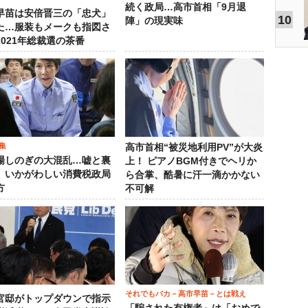
続く政局…高市首相「9月退
早苗は安倍晋三の「忠犬」
10
陣」の現実味
た…服装もメークも指図さ
2021年総裁選の茶番
集
高市首相“被災地利用PV”が大炎
場しのぎの大混乱…嘘と裏
上！ ピアノBGM付きでヘリか
、いかがわしい消費税政局
ら合掌、酷暑に汗一滴かかない
方
不可解
それでもバカ－高市早苗－とは戦え
官邸がトップダウンで指示