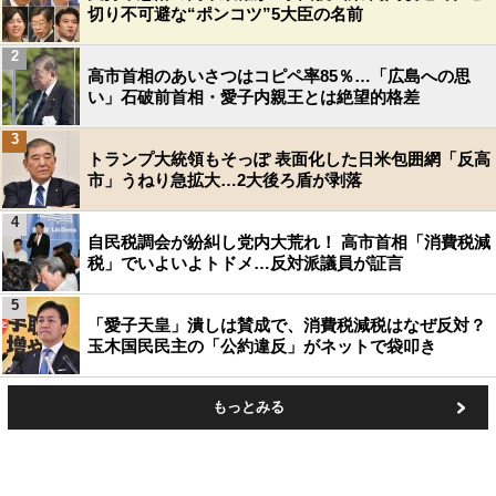
切り不可避な“ポンコツ”5大臣の名前
2
高市首相のあいさつはコピペ率85％…「広島への思
い」石破前首相・愛子内親王とは絶望的格差
3
トランプ大統領もそっぽ 表面化した日米包囲網「反高
市」うねり急拡大…2大後ろ盾が剥落
4
自民税調会が紛糾し党内大荒れ！ 高市首相「消費税減
税」でいよいよトドメ…反対派議員が証言
5
「愛子天皇」潰しは賛成で、消費税減税はなぜ反対？
玉木国民民主の「公約違反」がネットで袋叩き
もっとみる