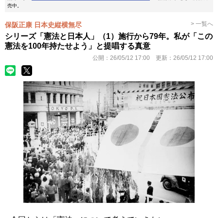
売中。
> 一覧へ
保阪正康 日本史縦横無尽
シリーズ「憲法と日本人」（1）施行から79年。私が「この
憲法を100年持たせよう」と提唱する真意
公開：
26/05/12 17:00
更新：
26/05/12 17:00