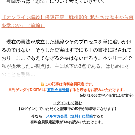
今回からは「憲法」について考えていきたい。
【オンライン講義】保阪正康「戦後80年 私たちは歴史から何
を学ぶか」（前編）
現在の憲法が成立した経緯やそのプロセスを単に追いかけ
るのではない。そうした史実はすでに多くの書物に記されて
おり、ここであえてなぞる必要はないだろう。本シリーズで
私が提示したい視点は、主に以下の3点である。はじめにそ
のことを明確…
この記事は有料会員限定です。
日刊ゲンダイDIGITALに
有料会員登録
すると続きをお読みいただけます。
(残り1,006文字／全文1,147文字)
ログインして読む
【ログインしていただくと記事中の広告が非表示になります】
今なら！
メルマガ会員（無料）に登録
すると
有料会員限定記事が3本お読みいただけます。