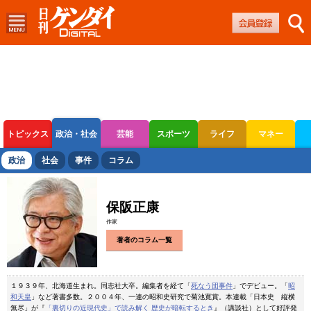
トピックス
政治・社会
芸能
スポーツ
ライフ
マネー
ボートレース
競輪
オートレース
政治
社会
事件
コラム
保阪正康
作家
著者のコラム一覧
１９３９年、北海道生まれ。同志社大卒。編集者を経て「
死なう団事件
」でデビュー。「
昭
和天皇
」など著書多数。２００４年、一連の昭和史研究で菊池寛賞。本連載「日本史 縦横
無尽」が『
「裏切りの近現代史」で読み解く 歴史が暗転するとき
』（講談社）として好評発