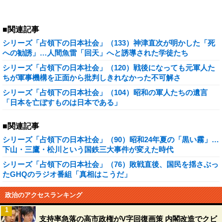
■関連記事
シリーズ「占領下の日本社会」（133）神津直次が明かした「死
への勧誘」…人間魚雷「回天」へと誘導された学徒たち
シリーズ「占領下の日本社会」（120）戦後になっても元軍人た
ちが軍事機構を正面から批判しきれなかった不可解さ
シリーズ「占領下の日本社会」（104）昭和の軍人たちの遺言
「日本を亡ぼすものは日本である」
■関連記事
シリーズ「占領下の日本社会」（90）昭和24年夏の「黒い霧」…
下山・三鷹・松川という国鉄三大事件が変えた時代
シリーズ「占領下の日本社会」（76）敗戦直後、国民を揺さぶっ
たGHQのラジオ番組「真相はこうだ」
政治のアクセスランキング
1
支持率急落の高市政権がV字回復画策 内閣改造でクビ