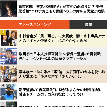
高市官邸「被災地利用PV」が首相の命取りに？ 安倍
元首相“コロナおこもり動画”の二の舞を自民党が危惧
アクセスランキング
週間
1
中村倫也が「風、薫る」に大貢献…妻・水卜麻美アナ
との「ずっと仲良く」「にこやかな」近況
2
欧州初の日本人指揮官誕生へ 森保一監督の“再就職
先”は「ベルギー1部の日系クラブ」一択か
3
萩本欽一〈34〉私の“運”論 大谷翔平のカネを使い込
んだ通訳に「小さな声で『ありがとう』」
4
新庄監督の“再就職先”に挙がるまさかの球団 采配に
賛否もチームのテコ入れ役にうってつけ
5