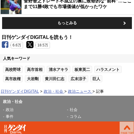
菅野智之トレード不成立の裏に致命的な“前科”…ここ
まで11勝4敗でも市場価値が低かったワケ
もっとみる
日刊ゲンダイDIGITALを読もう！
6.6万
18.5万
人気キーワード
高校野球
高市首相
清水アキラ
板東英二
ハラスメント
高市政権
大岩剛
黄川田仁志
広末涼子
巨人
日刊ゲンダイDIGITAL
政治・社会
政治ニュース
記事
政治・社会
政治
社会
事件
コラム