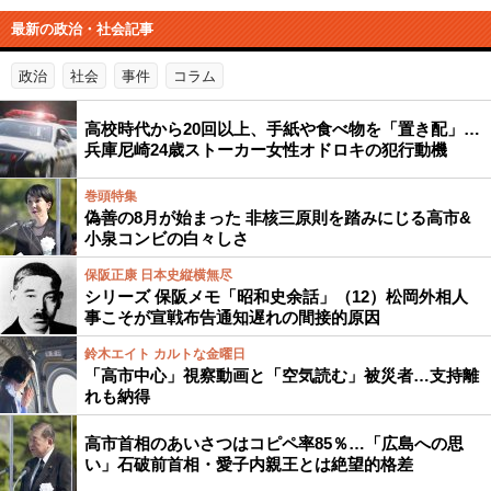
最新の政治・社会記事
政治
社会
事件
コラム
高校時代から20回以上、手紙や食べ物を「置き配」…
兵庫尼崎24歳ストーカー女性オドロキの犯行動機
巻頭特集
偽善の8月が始まった 非核三原則を踏みにじる高市&
小泉コンビの白々しさ
保阪正康 日本史縦横無尽
シリーズ 保阪メモ「昭和史余話」（12）松岡外相人
事こそが宣戦布告通知遅れの間接的原因
鈴木エイト カルトな金曜日
「高市中心」視察動画と「空気読む」被災者…支持離
れも納得
高市首相のあいさつはコピペ率85％…「広島への思
い」石破前首相・愛子内親王とは絶望的格差