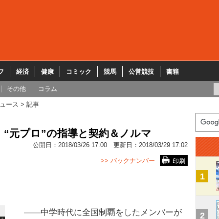
フ
経済
健康
コミック
競馬
公営競技
書籍
その他
コラム
ュース
記事
 “元プロ”の指導と契約＆ノルマ
公開日：
2018/03/26 17:00
更新日：
2018/03/29 17:02
>> バックナンバー
印刷
1
――中学時代に全国制覇をしたメンバーが
2