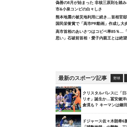
偽善の8月が始まった 非核三原則を踏
市&小泉コンビの白々しさ
熊本地震の被災地利用に続き…首相官邸
国民栄誉賞で「高市PR動画」作成し大
高市首相のあいさつはコピペ率85％…
思い」石破前首相・愛子内親王とは絶望
最新のスポーツ記事
野球
クリスタルパレスに「日
リオ」誕生か…冨安健洋
倉滉も？ キーマンは鎌
ドジャース佐々木朗希6