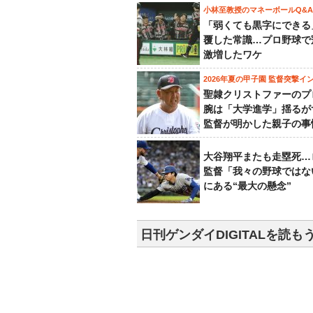
小林至教授のマネーボールQ&A
「弱くても黒字にできる
覆した常識…プロ野球で
激増したワケ
2026年夏の甲子園 監督突撃イ
聖隷クリストファーのプ
腕は「大学進学」揺るが
監督が明かした親子の事
大谷翔平またも走塁死…
監督「我々の野球ではな
にある“最大の懸念”
日刊ゲンダイDIGITALを読も