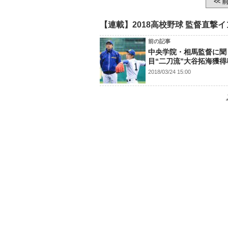
前
<<
【連載】2018高校野球 監督直撃
前の記事
中央学院・相馬監督に聞
目“二刀流”大谷拓海獲得
2018/03/24 15:00