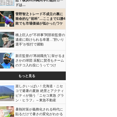
想！横浜vs沖縄尚学の超好カー
ドは…
菅野智之トレード不成立の裏に
致命的な“前科”…ここまで11勝4
敗でも市場価値が低かったワケ
橋上巨人が“不祥事”阿部前監督の
遺産に助けられる幸運…“肝いり
選手”が投打で躍動
新庄監督の“再就職先”に挙がるま
さかの球団 采配に賛否もチーム
のテコ入れ役にうってつけ
もっと見る
楽しさいっぱい！北海道・ニセ
コで避暑の夏旅 絶景とアクティ
ビティが揃う「ニセコ東急 グラ
ン・ヒラフ」～東急不動産
暑熱対策が義務化される時代に
貼るだけで暑さの変化がわかる