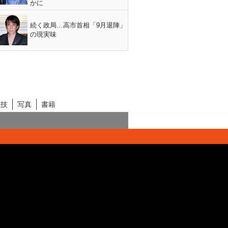
かに
続く政局…高市首相「9月退陣」
の現実味
競技
写真
書籍