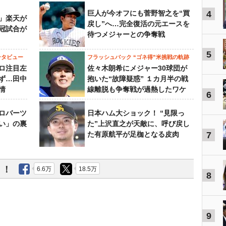
巨人が今オフにも菅野智之を“買
4
」楽天が
戻し”へ…完全復活の元エースを
冠試合が
待つメジャーとの争奪戦
5
ンタビュー
フラッシュバック “ゴネ得”米挑戦の軌跡
ロ注目左
佐々木朗希にメジャー30球団が
ず…田中
抱いた“故障疑惑” １カ月半の戦
情
線離脱も争奪戦が過熱したワケ
6
ロバーツ
日本ハム大ショック！ “見限っ
い」の裏
た”上沢直之が天敵に、呼び戻し
た有原航平が足枷となる皮肉
7
う！
6.6万
18.5万
8
9