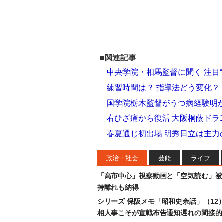
■関連記事
中央学院・相馬監督に聞く 注目
練習時間は？ 指導法どう変化？
国学院栃木監督がうつ病経験明か
右ひざ痛から復活 大阪桐蔭ドラ
春夏通じ初出場 明秀日立は主
政治・社会
芸能
ライフ
「高市中心」視察動画と「空気読む」被
持離れも納得
シリーズ 保阪メモ「昭和史余話」（12
相人事こそが宣戦布告通知遅れの間接的