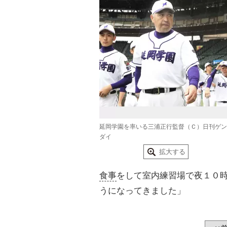
延岡学園を率いる三浦正行監督（Ｃ）日刊ゲン
ダイ
拡大する
食事
をして室内練習場で夜１０
うになってきました」