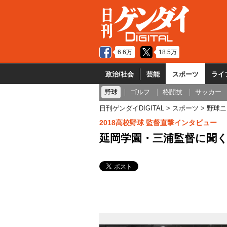
6.6万
18.5万
政治/社会
芸能
スポーツ
ライ
野球
ゴルフ
格闘技
サッカー
日刊ゲンダイDIGITAL
スポーツ
野球ニ
2018高校野球 監督直撃インタビュー
延岡学園・三浦監督に聞く