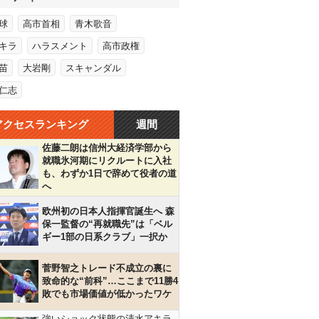
球
高市首相
青木歌音
キラ
ハラスメント
高市政権
苗
大岩剛
スキャンダル
仁志
アクセスランキング
週間
佐藤二朗は信州大経済学部から
就職氷河期にリクルートに入社
も、わずか1日で辞めて役者の道
へ
欧州初の日本人指揮官誕生へ 森
保一監督の“再就職先”は「ベル
ギー1部の日系クラブ」一択か
菅野智之トレード不成立の裏に
致命的な“前科”…ここまで11勝4
敗でも市場価値が低かったワケ
強いショック状態の清水アキラ