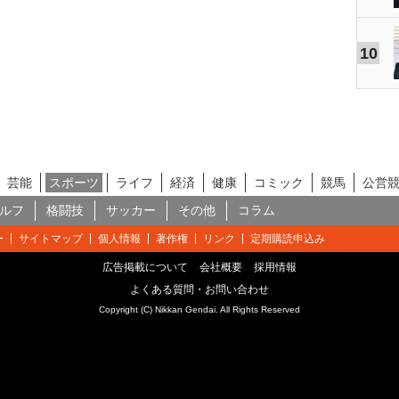
10
芸能
スポーツ
ライフ
経済
健康
コミック
競馬
公営
ルフ
格闘技
サッカー
その他
コラム
ー
サイトマップ
個人情報
著作権
リンク
定期購読申込み
広告掲載について
会社概要
採用情報
よくある質問・お問い合わせ
Copyright (C) Nikkan Gendai. All Rights Reserved