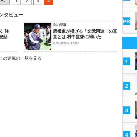
へ
1
2
3
4
インタビュー
PR
次の記事
く 注
彦根東が掲げる「文武同道」の真
秘話
意とは 村中監督に聞いた
2018/03/27 17:00
この連載の一覧を見る
1
2
3
4