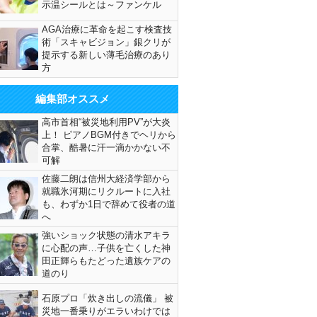
示温シールとは～ファンケル
AGA治療に革命を起こす検査技
術「スキャビジョン」銀クリが
提示する新しい薄毛治療のあり
方
編集部オススメ
高市首相“被災地利用PV”が大炎
上！ ピアノBGM付きでヘリから
合掌、酷暑に汗一滴かかない不
可解
佐藤二朗は信州大経済学部から
就職氷河期にリクルートに入社
も、わずか1日で辞めて役者の道
へ
強いショック状態の清水アキラ
に心配の声…子供を亡くした神
田正輝らもたどった遺族ケアの
道のり
石原プロ「炊き出しの流儀」 被
災地一番乗りがエラいわけでは