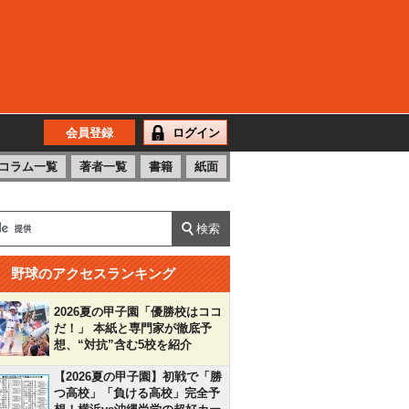
会員登録
ログイン
コラム一覧
著者一覧
書籍
紙面
野球のアクセスランキング
2026夏の甲子園「優勝校はココ
だ！」 本紙と専門家が徹底予
想、“対抗”含む5校を紹介
【2026夏の甲子園】初戦で「勝
つ高校」「負ける高校」完全予