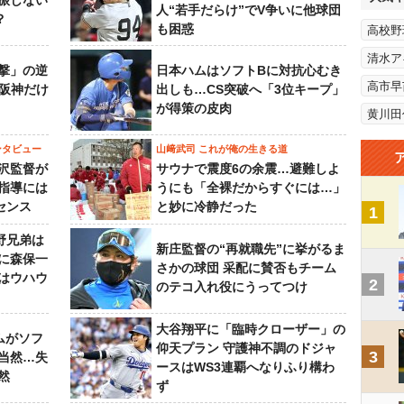
振しない
人“若手だらけ”でV争いに他球団
？
も困惑
高校野
清水ア
撃」の逆
日本ハムはソフトBに対抗心むき
高市早
“阪神だけ
出しも…CS突破へ「3位キープ」
が得策の皮肉
黄川田
ンタビュー
山﨑武司 これが俺の生きる道
沢監督が
サウナで震度6の余震…避難しよ
指導には
うにも「全裸だからすぐには…」
センス
と妙に冷静だった
1
野兄弟は
新庄監督の“再就職先”に挙がるま
らに森保一
さかの球団 采配に賛否もチーム
はウハウ
2
のテコ入れ役にうってつけ
大谷翔平に「臨時クローザー」の
ムがソフ
仰天プラン 守護神不調のドジャ
3
当然…失
ースはWS3連覇へなりふり構わ
然
ず