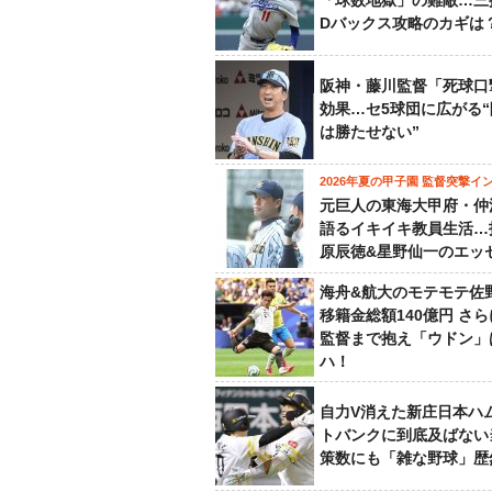
「球数地獄」の難敵…三
Dバックス攻略のカギは
阪神・藤川監督「死球口
効果…セ5球団に広がる
は勝たせない”
2026年夏の甲子園 監督突撃イ
元巨人の東海大甲府・仲
語るイキイキ教員生活…
原辰徳&星野仙一のエッ
海舟&航大のモテモテ佐
移籍金総額140億円 さ
監督まで抱え「ウドン」
ハ！
自力V消えた新庄日本ハ
トバンクに到底及ばない
策数にも「雑な野球」歴