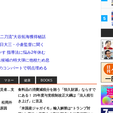
5
“二刀流”大谷拓海獲得秘話
 日大三・小倉監督に聞く
す 指導法に悩み2年休む
1候補の特大弾に他校ため息
力のコンバートで弱点埋める
マネー
健康
BOOKS
災者…支
食料品の消費減税分を賄う「恒久財源」ならすで
にある！ 25年度与党税制改正大綱は「法人税引
き上げ」に言及
）松岡外
原因
「米国産ジャガイモ」輸入解禁は“トランプ対