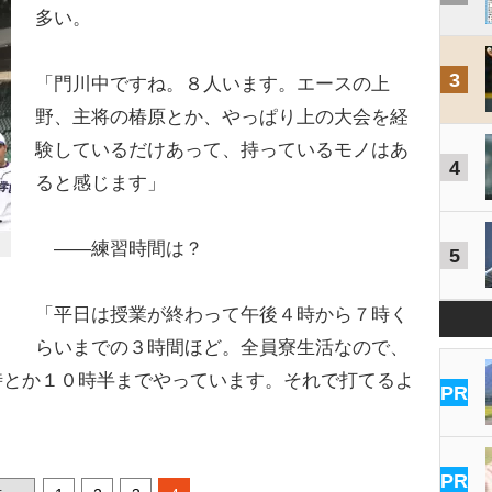
多い。
3
「門川中ですね。８人います。エースの上
野、主将の椿原とか、やっぱり上の大会を経
験しているだけあって、持っているモノはあ
4
ると感じます」
――練習時間は？
5
「平日は授業が終わって午後４時から７時く
らいまでの３時間ほど。全員寮生活なので、
時とか１０時半までやっています。それで打てるよ
PR
PR