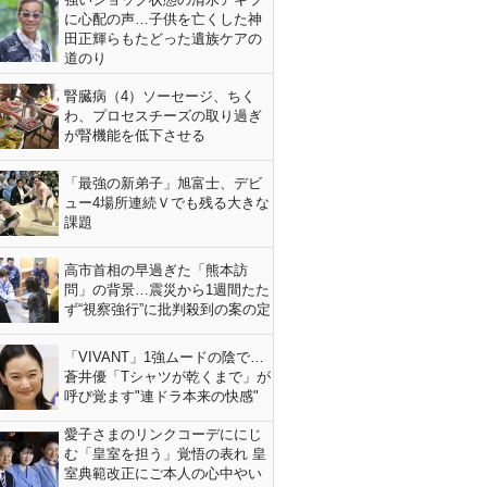
に心配の声…子供を亡くした神
田正輝らもたどった遺族ケアの
道のり
腎臓病（4）ソーセージ、ちく
わ、プロセスチーズの取り過ぎ
が腎機能を低下させる
「最強の新弟子」旭富士、デビ
ュー4場所連続Ｖでも残る大きな
課題
高市首相の早過ぎた「熊本訪
問」の背景…震災から1週間たた
ず“視察強行”に批判殺到の案の定
「VIVANT」1強ムードの陰で…
蒼井優「Tシャツが乾くまで」が
呼び覚ます"連ドラ本来の快感"
愛子さまのリンクコーデににじ
む「皇室を担う」覚悟の表れ 皇
室典範改正にご本人の心中やい