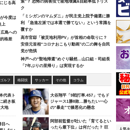
策”？ 恐怖の病害虫で産地壊滅&自給率低下リス
みにじる高
ク
「ミシガンのマムダニ」が民主党上院予備選に勝
が今度は
利 「急進左派では本選で勝てない」という常識を
炎上
覆すか
「広島への
高市官邸「被災地利用PV」が首相の命取りに？
的格差
安倍元首相“コロナおこもり動画”の二の舞を自民
党が危惧
神戸への“聖地帰還”めぐり騒然…山口組・司組長
「7年ぶりの里帰り」は実現するか
ゴルフ
格闘技
サッカー
その他
コラム
本代表ト
大谷翔平「9戦打率.457」でもド
に続き板
ジャース1勝8敗…勝ちたい一心
田大地
の“暴走”で膝悪化の懸念
阿部前監督が吐いた「育てるとい
勝目へ
ったら最下位」は何だった？ 巨
人気