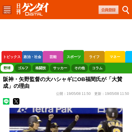
トピックス
政治・社会
芸能
スポーツ
ライフ
マネー
ボートレース
競輪
オートレース
野球
ゴルフ
格闘技
サッカー
その他
コラム
阪神・矢野監督の大ハシャギにOB福間氏が「大賛
成」の理由
公開：
19/05/08 11:50
更新：
19/05/08 11:50