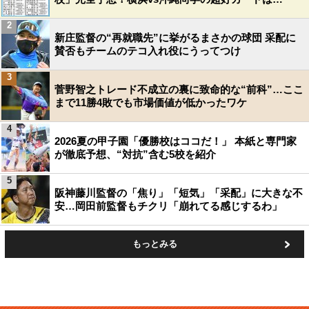
2
新庄監督の“再就職先”に挙がるまさかの球団 采配に
賛否もチームのテコ入れ役にうってつけ
3
菅野智之トレード不成立の裏に致命的な“前科”…ここ
まで11勝4敗でも市場価値が低かったワケ
4
2026夏の甲子園「優勝校はココだ！」 本紙と専門家
が徹底予想、“対抗”含む5校を紹介
5
阪神藤川監督の「焦り」「短気」「采配」に大きな不
安…岡田前監督もチクリ「崩れてる感じするわ」
もっとみる