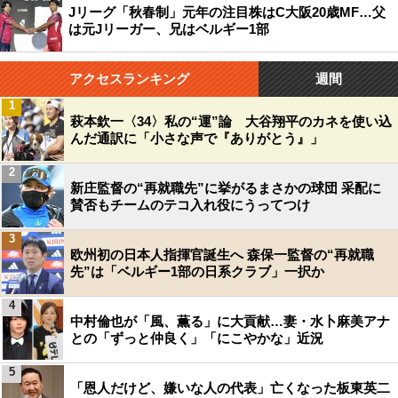
Jリーグ「秋春制」元年の注目株はC大阪20歳MF…父
は元Jリーガー、兄はベルギー1部
アクセスランキング
週間
1
萩本欽一〈34〉私の“運”論 大谷翔平のカネを使い込
んだ通訳に「小さな声で『ありがとう』」
2
新庄監督の“再就職先”に挙がるまさかの球団 采配に
賛否もチームのテコ入れ役にうってつけ
3
欧州初の日本人指揮官誕生へ 森保一監督の“再就職
先”は「ベルギー1部の日系クラブ」一択か
4
中村倫也が「風、薫る」に大貢献…妻・水卜麻美アナ
との「ずっと仲良く」「にこやかな」近況
5
「恩人だけど、嫌いな人の代表」亡くなった板東英二