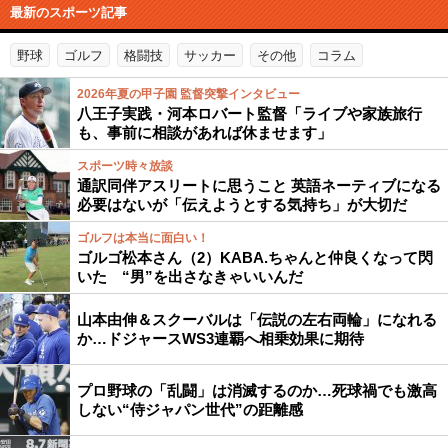
最新のスポーツ記事
野球
ゴルフ
格闘技
サッカー
その他
コラム
2026年夏の甲子園 監督突撃インタビュー
八王子実践・河本ロバート監督「ライブや家族旅行
も、事前に相談があれば休ませます」
スポーツ時々放談
通訳同伴アスリートに思うこと 英語ネーティブになる
必要はないが「伝えようとする気持ち」が大切だ
ゴルフは本当に面白い！
ゴルゴ松本さん（2）KABA.ちゃんと仲良くなって閃
いた “男”を出さなきゃいいんだ
山本由伸＆スクーバルは「伝説の左右両輪」になれる
か…ドジャースWS3連覇へ相乗効果に期待
プロ野球の「乱闘」は消滅するのか…死球禍でも激高
しない“侍ジャパン世代”の距離感