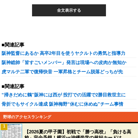
全文表示する
■関連記事
阪神監督にあるか 高卒2年目を使うヤクルトの勇気と指導力
阪神総帥「皆すごいメンバー」発言は現場への皮肉か無知か
虎マルテ二軍で復帰快音 一軍昇格とチーム脱落どっちが先
■関連記事
“掃きだめに鶴”阪神には西が 投打での活躍で2勝目救世主に
骨折でもサイクル達成 阪神梅野“休むに休めぬ”チーム事情
野球のアクセスランキング
1
【2026夏の甲子園】初戦で「勝つ高校」「負ける高
校」完全予想！横浜vs沖縄尚学の超好カードは…