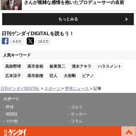
さんが複雑な感情を抱いたプロデューサーの名前
もっとみる
日刊ゲンダイDIGITALを読もう！
6.6万
18.5万
人気キーワード
高校野球
高市首相
板東英二
清水アキラ
ハラスメント
広末涼子
高市政権
巨人
大岩剛
ピアノ
日刊ゲンダイDIGITAL
スポーツ
野球ニュース
記事
スポーツ
野球
ゴルフ
格闘技
サッカー
その他
コラム