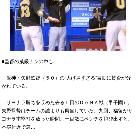
■監督の威厳ナシの声も
阪神・矢野監督（５０）の“大げさすぎる”言動に賛否が分
かれている。
サヨナラ勝ちを収めた去る５日のＤｅＮＡ戦（甲子園）。
矢野監督はチームの誰よりも興奮していた。九回、福留がサ
ヨナラ本塁打を放った瞬間、一目散にベンチを飛び出すと、
本塁付近で選…