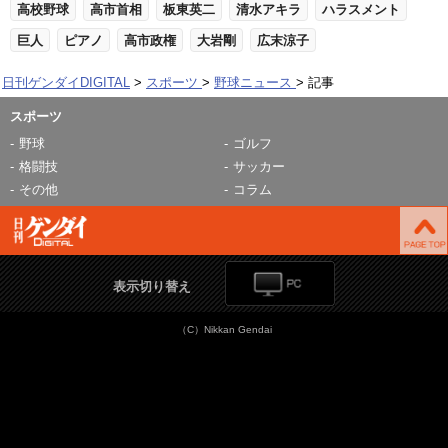
高校野球
高市首相
板東英二
清水アキラ
ハラスメント
巨人
ピアノ
高市政権
大岩剛
広末涼子
日刊ゲンダイDIGITAL
スポーツ
野球ニュース
記事
スポーツ
野球
ゴルフ
格闘技
サッカー
その他
コラム
表示切り替え
（C）Nikkan Gendai