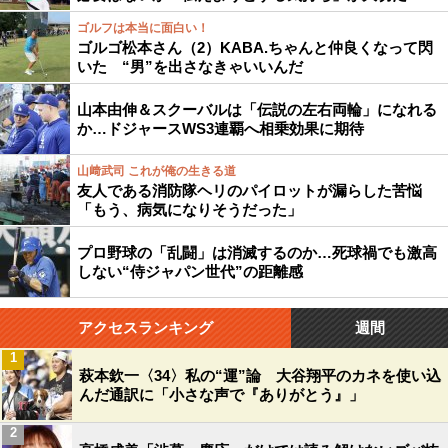
ゴルフは本当に面白い！
ゴルゴ松本さん（2）KABA.ちゃんと仲良くなって閃
いた “男”を出さなきゃいいんだ
山本由伸＆スクーバルは「伝説の左右両輪」になれる
か…ドジャースWS3連覇へ相乗効果に期待
山﨑武司 これが俺の生きる道
友人である消防隊ヘリのパイロットが漏らした苦悩
「もう、病気になりそうだった」
プロ野球の「乱闘」は消滅するのか…死球禍でも激高
しない“侍ジャパン世代”の距離感
アクセスランキング
週間
1
萩本欽一〈34〉私の“運”論 大谷翔平のカネを使い込
んだ通訳に「小さな声で『ありがとう』」
2