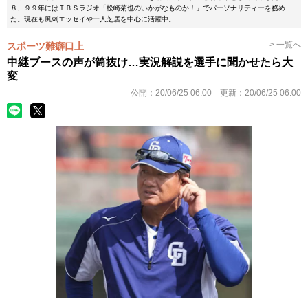
８、９９年にはＴＢＳラジオ「松崎菊也のいかがなものか！」でパーソナリティーを務め
た。現在も風刺エッセイや一人芝居を中心に活躍中。
> 一覧へ
スポーツ難癖口上
中継ブースの声が筒抜け…実況解説を選手に聞かせたら大
変
公開：
20/06/25 06:00
更新：
20/06/25 06:00