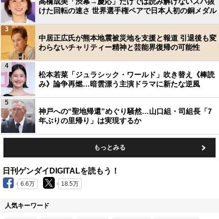
高橋成美「渋幕→慶応」だけでは読み解けないズバ抜
けた回転の速さ 世界選手権ペアで日本人初の銅メダル
3
中居正広氏が熊本地震被災地を支援と報道 引退後も変
わらないチャリティー精神と芸能界復帰の可能性
4
松本若菜「ジュラシック・ワールド」吹き替え《棒読
み》論争再燃…暗雲漂う主演ドラマに新たな逆風
5
神戸への“聖地帰還”めぐり騒然…山口組・司組長「7
年ぶりの里帰り」は実現するか
もっとみる
日刊ゲンダイDIGITALを読もう！
6.6万
18.5万
人気キーワード