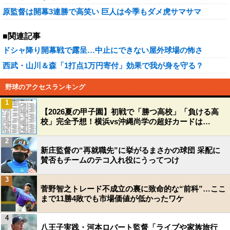
原監督は開幕3連勝で高笑い 巨人は今季もダメ虎サマサマ
■関連記事
ドシャ降り開幕戦で露呈…中止にできない屋外球場の怖さ
西武・山川＆森「1打点1万円寄付」効果で我が身を守る？
野球のアクセスランキング
1
【2026夏の甲子園】初戦で「勝つ高校」「負ける高
校」完全予想！横浜vs沖縄尚学の超好カードは…
2
新庄監督の“再就職先”に挙がるまさかの球団 采配に
賛否もチームのテコ入れ役にうってつけ
3
菅野智之トレード不成立の裏に致命的な“前科”…ここ
まで11勝4敗でも市場価値が低かったワケ
4
八王子実践・河本ロバート監督「ライブや家族旅行