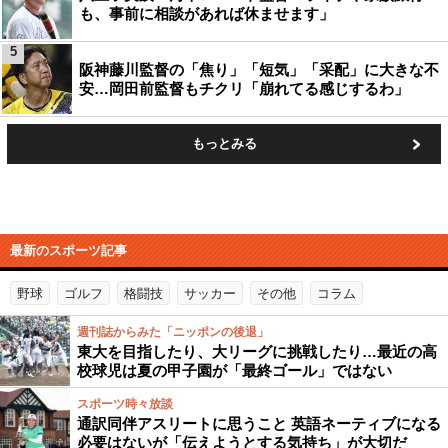
も、事前に相談があれば休ませます」
5
阪神藤川監督の「焦り」「短気」「采配」に大きな不
安…岡田前監督もチクリ「崩れてる感じするわ」
もっとみる
最新のスポーツ記事
野球
ゴルフ
格闘技
サッカー
その他
コラム
週刊誌からみた「ニッポンの後退」
東大を目指したり、大リーグに挑戦したり…最近の高
校球児は夏の甲子園が「最終ゴール」ではない
スポーツ時々放談
通訳同伴アスリートに思うこと 英語ネーティブになる
必要はないが「伝えようとする気持ち」が大切だ