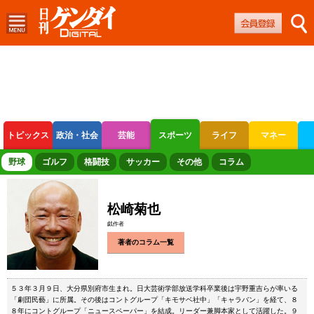
トピックス
政治・社会
芸能
スポーツ
ライフ
マネー
ボートレース
競輪
オートレース
野球
ゴルフ
格闘技
サッカー
その他
コラム
松崎菊也
戯作者
著者のコラム一覧
５３年３月９日、大分県別府市生まれ。日大芸術学部放送学科卒業後は宇野重吉らが率いる
「劇団民藝」に所属。その後はコントグループ「キモサベ社中」「キャラバン」を経て、８
８年にコントグループ「ニュースペーパー」を結成。リーダー兼脚本家として活躍した。９