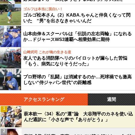
ゴルフは本当に面白い！
ゴルゴ松本さん（2）KABA.ちゃんと仲良くなって閃
いた “男”を出さなきゃいいんだ
山本由伸＆スクーバルは「伝説の左右両輪」になれる
か…ドジャースWS3連覇へ相乗効果に期待
山﨑武司 これが俺の生きる道
友人である消防隊ヘリのパイロットが漏らした苦悩
「もう、病気になりそうだった」
プロ野球の「乱闘」は消滅するのか…死球禍でも激高
しない“侍ジャパン世代”の距離感
アクセスランキング
週間
1
萩本欽一〈34〉私の“運”論 大谷翔平のカネを使い込
んだ通訳に「小さな声で『ありがとう』」
2