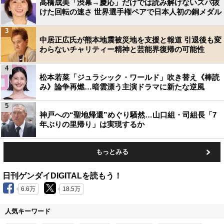
高橋成美「渋幕→慶応」だけでは読み解けないズバ抜
けた回転の速さ 世界選手権ペアで日本人初の銅メダル
3
中居正広氏が熊本地震被災地を支援と報道 引退後も変
わらないチャリティー精神と芸能界復帰の可能性
4
松本若菜「ジュラシック・ワールド」吹き替え《棒読
み》論争再燃…暗雲漂う主演ドラマに新たな逆風
5
神戸への“聖地帰還”めぐり騒然…山口組・司組長「7
年ぶりの里帰り」は実現するか
もっとみる
日刊ゲンダイDIGITALを読もう！
6.6万
18.5万
人気キーワード