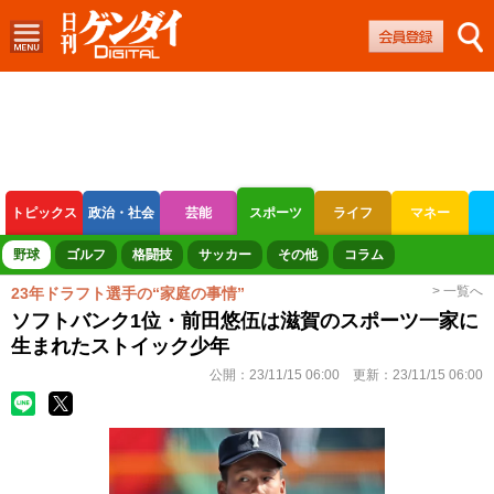
トピックス
政治・社会
芸能
スポーツ
ライフ
マネー
ボートレース
競輪
オートレース
野球
ゴルフ
格闘技
サッカー
その他
コラム
> 一覧へ
23年ドラフト選手の“家庭の事情”
ソフトバンク1位・前田悠伍は滋賀のスポーツ一家に
生まれたストイック少年
公開：
23/11/15 06:00
更新：
23/11/15 06:00