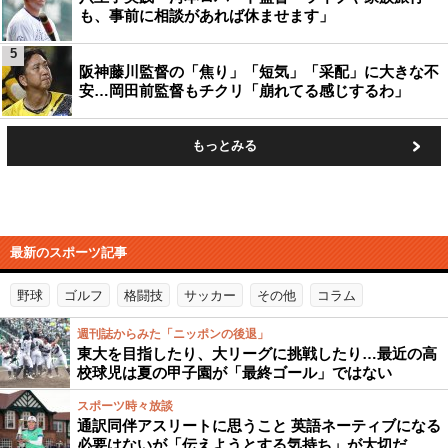
も、事前に相談があれば休ませます」
5
阪神藤川監督の「焦り」「短気」「采配」に大きな不
安…岡田前監督もチクリ「崩れてる感じするわ」
もっとみる
最新のスポーツ記事
野球
ゴルフ
格闘技
サッカー
その他
コラム
週刊誌からみた「ニッポンの後退」
東大を目指したり、大リーグに挑戦したり…最近の高
校球児は夏の甲子園が「最終ゴール」ではない
スポーツ時々放談
通訳同伴アスリートに思うこと 英語ネーティブになる
必要はないが「伝えようとする気持ち」が大切だ