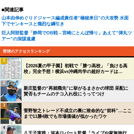
■関連記事
山本由伸めぐりドジャース編成責任者“極秘来日”の大攻勢 水面
下でヤンキースと熾烈な綱引き
巨人阿部監督「静岡でOB戦→宮崎にとんぼ帰り」あえて“弾丸ツ
アー”の深謀遠慮
野球のアクセスランキング
1
【2026夏の甲子園】初戦で「勝つ高校」「負ける高
校」完全予想！横浜vs沖縄尚学の超好カードは…
2
新庄監督の“再就職先”に挙がるまさかの球団 采配に
賛否もチームのテコ入れ役にうってつけ
3
菅野智之トレード不成立の裏に致命的な“前科”…ここ
まで11勝4敗でも市場価値が低かったワケ
4
八王子実践・河本ロバート監督「ライブや家族旅行