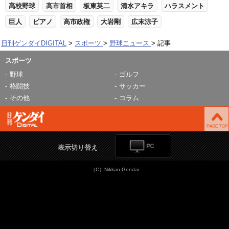
高校野球
高市首相
板東英二
清水アキラ
ハラスメント
巨人
ピアノ
高市政権
大岩剛
広末涼子
日刊ゲンダイDIGITAL
スポーツ
野球ニュース
記事
スポーツ
野球
ゴルフ
格闘技
サッカー
その他
コラム
表示切り替え
（C）Nikkan Gendai