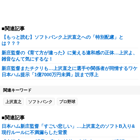
■関連記事
【もっと読む】ソフトバンク上沢直之への「特別配慮」と
は？？？
新庄監督の《育て方が違った》に覚える違和感の正体…上沢よ、
雑音なんて気にするな！
新庄監督またチクリも…上沢直之に選手や関係者が同情するワケ
日本ハム提示「1億7000万円未満」説まで浮上
関連キーワード
上沢直之
ソフトバンク
プロ野球
■関連記事
日本ハム新庄監督「すごい悲しい」…上沢直之のソフトB入り&
現行ルールに不満漏らした背景