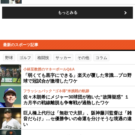
もっとみる
最新のスポーツ記事
野球
ゴルフ
格闘技
サッカー
その他
コラム
小林至教授のマネーボールQ&A
「弱くても黒字にできる」楽天が覆した常識…プロ野
球で冠試合が激増したワケ
フラッシュバック “ゴネ得”米挑戦の軌跡
佐々木朗希にメジャー30球団が抱いた“故障疑惑” １
カ月半の戦線離脱も争奪戦が過熱したワケ
巨人橋上代行は「無欲で大胆」、阪神藤川監督は「雑
音だらけ」…セ優勝争いの命運を分けそうな境遇の違
い