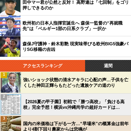
田中マー君が公然と反対！ 高野連は「七回制」をゴリ
押しできるのか
欧州初の日本人指揮官誕生へ 森保一監督の“再就職
先”は「ベルギー1部の日系クラブ」一択か
森保J守護神・鈴木彩艶 現実味帯びる欧州BIG5強豪パ
リSG移籍の吉凶
アクセスランキング
週間
1
強いショック状態の清水アキラに心配の声…子供を亡
くした神田正輝らもたどった遺族ケアの道のり
2
【2026夏の甲子園】初戦で「勝つ高校」「負ける高
校」完全予想！横浜vs沖縄尚学の超好カードは…
3
国内の米価格は下がる一方…“早場米”の概算金は前年
より4割下回り農家からは悲鳴が