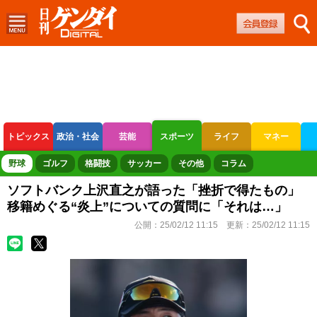
トピックス
政治・社会
芸能
スポーツ
ライフ
マネー
ボートレース
競輪
オートレース
野球
ゴルフ
格闘技
サッカー
その他
コラム
ソフトバンク上沢直之が語った「挫折で得たもの」
移籍めぐる“炎上”についての質問に「それは…」
公開：
25/02/12 11:15
更新：
25/02/12 11:15