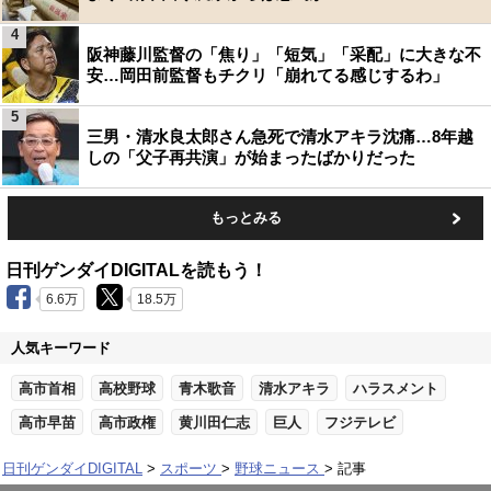
4
阪神藤川監督の「焦り」「短気」「采配」に大きな不
安…岡田前監督もチクリ「崩れてる感じするわ」
5
三男・清水良太郎さん急死で清水アキラ沈痛…8年越
しの「父子再共演」が始まったばかりだった
もっとみる
日刊ゲンダイDIGITALを読もう！
6.6万
18.5万
人気キーワード
高市首相
高校野球
青木歌音
清水アキラ
ハラスメント
高市早苗
高市政権
黄川田仁志
巨人
フジテレビ
日刊ゲンダイDIGITAL
スポーツ
野球ニュース
記事