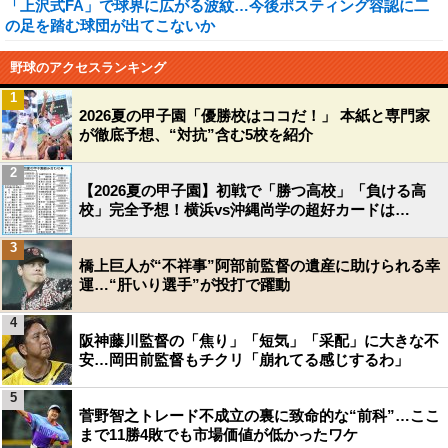
「上沢式FA」で球界に広がる波紋…今後ポスティング容認に二
の足を踏む球団が出てこないか
野球のアクセスランキング
1
2026夏の甲子園「優勝校はココだ！」 本紙と専門家
が徹底予想、“対抗”含む5校を紹介
2
【2026夏の甲子園】初戦で「勝つ高校」「負ける高
校」完全予想！横浜vs沖縄尚学の超好カードは…
3
橋上巨人が“不祥事”阿部前監督の遺産に助けられる幸
運…“肝いり選手”が投打で躍動
4
阪神藤川監督の「焦り」「短気」「采配」に大きな不
安…岡田前監督もチクリ「崩れてる感じするわ」
5
菅野智之トレード不成立の裏に致命的な“前科”…ここ
まで11勝4敗でも市場価値が低かったワケ