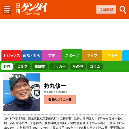
トピックス
政治・社会
芸能
スポーツ
ライフ
マネー
ボートレース
競輪
オートレース
野球
ゴルフ
格闘技
サッカー
その他
コラム
持丸修一
専修大松戸 野球部監督
著者のコラム一覧
1948年4月17日、茨城県北相馬郡藤代町（現取手市）出身。国学院大４年時から母校・竜ケ
崎一高野球部のコーチを務め、社会科教員の傍ら27歳で監督就任（75～96年）。藤代（97～
2003年）、常総学院（03～07年）、専大松戸（07年～）の4校を率いて計12回、甲子園に出