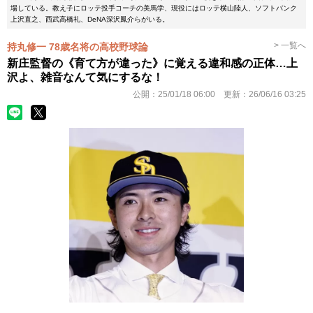
場している。教え子にロッテ投手コーチの美馬学、現役にはロッテ横山陸人、ソフトバンク
上沢直之、西武高橋礼、DeNA深沢鳳介らがいる。
> 一覧へ
持丸修一 78歳名将の高校野球論
新庄監督の《育て方が違った》に覚える違和感の正体…上
沢よ、雑音なんて気にするな！
公開：
25/01/18 06:00
更新：
26/06/16 03:25