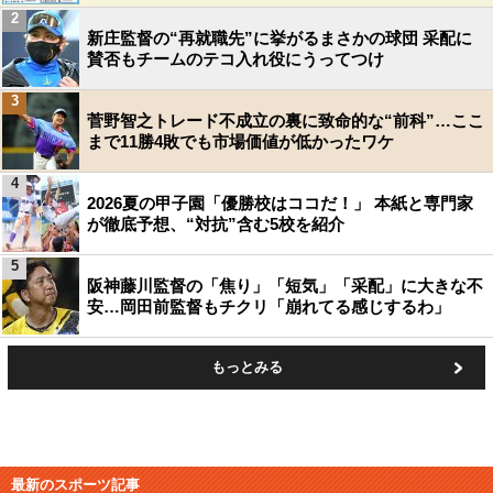
2
新庄監督の“再就職先”に挙がるまさかの球団 采配に
賛否もチームのテコ入れ役にうってつけ
3
菅野智之トレード不成立の裏に致命的な“前科”…ここ
まで11勝4敗でも市場価値が低かったワケ
4
2026夏の甲子園「優勝校はココだ！」 本紙と専門家
が徹底予想、“対抗”含む5校を紹介
5
阪神藤川監督の「焦り」「短気」「采配」に大きな不
安…岡田前監督もチクリ「崩れてる感じするわ」
もっとみる
最新のスポーツ記事