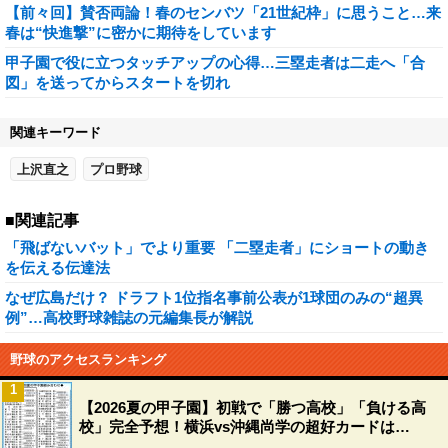
【前々回】賛否両論！春のセンバツ「21世紀枠」に思うこと…来
春は“快進撃”に密かに期待をしています
甲子園で役に立つタッチアップの心得…三塁走者は二走へ「合
図」を送ってからスタートを切れ
関連キーワード
上沢直之
プロ野球
■関連記事
「飛ばないバット」でより重要 「二塁走者」にショートの動き
を伝える伝達法
なぜ広島だけ？ ドラフト1位指名事前公表が1球団のみの“超異
例”…高校野球雑誌の元編集長が解説
野球のアクセスランキング
1
【2026夏の甲子園】初戦で「勝つ高校」「負ける高
校」完全予想！横浜vs沖縄尚学の超好カードは…