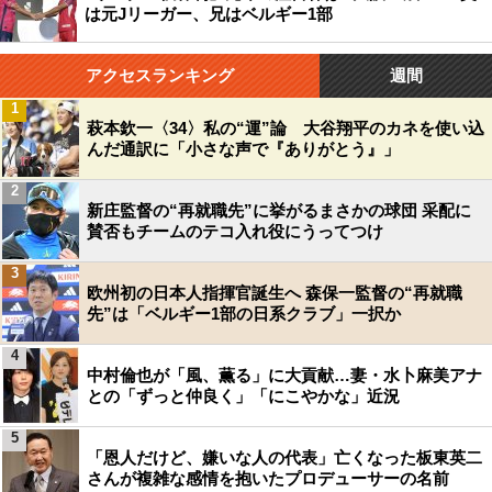
は元Jリーガー、兄はベルギー1部
アクセスランキング
週間
1
萩本欽一〈34〉私の“運”論 大谷翔平のカネを使い込
んだ通訳に「小さな声で『ありがとう』」
2
新庄監督の“再就職先”に挙がるまさかの球団 采配に
賛否もチームのテコ入れ役にうってつけ
3
欧州初の日本人指揮官誕生へ 森保一監督の“再就職
先”は「ベルギー1部の日系クラブ」一択か
4
中村倫也が「風、薫る」に大貢献…妻・水卜麻美アナ
との「ずっと仲良く」「にこやかな」近況
5
「恩人だけど、嫌いな人の代表」亡くなった板東英二
さんが複雑な感情を抱いたプロデューサーの名前