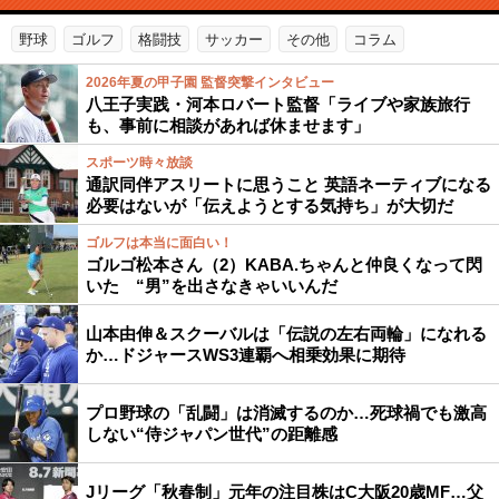
野球
ゴルフ
格闘技
サッカー
その他
コラム
2026年夏の甲子園 監督突撃インタビュー
八王子実践・河本ロバート監督「ライブや家族旅行
も、事前に相談があれば休ませます」
スポーツ時々放談
通訳同伴アスリートに思うこと 英語ネーティブになる
必要はないが「伝えようとする気持ち」が大切だ
ゴルフは本当に面白い！
ゴルゴ松本さん（2）KABA.ちゃんと仲良くなって閃
いた “男”を出さなきゃいいんだ
山本由伸＆スクーバルは「伝説の左右両輪」になれる
か…ドジャースWS3連覇へ相乗効果に期待
プロ野球の「乱闘」は消滅するのか…死球禍でも激高
しない“侍ジャパン世代”の距離感
Jリーグ「秋春制」元年の注目株はC大阪20歳MF…父