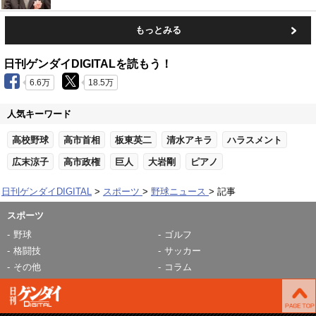
もっとみる
日刊ゲンダイDIGITALを読もう！
6.6万
18.5万
人気キーワード
高校野球
高市首相
板東英二
清水アキラ
ハラスメント
広末涼子
高市政権
巨人
大岩剛
ピアノ
日刊ゲンダイDIGITAL
スポーツ
野球ニュース
記事
スポーツ
野球
ゴルフ
格闘技
サッカー
その他
コラム