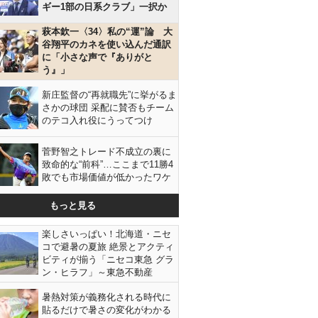
ギー1部の日系クラブ」一択か
萩本欽一〈34〉私の“運”論 大
谷翔平のカネを使い込んだ通訳
に「小さな声で『ありがと
う』」
新庄監督の“再就職先”に挙がるま
さかの球団 采配に賛否もチーム
のテコ入れ役にうってつけ
菅野智之トレード不成立の裏に
致命的な“前科”…ここまで11勝4
敗でも市場価値が低かったワケ
もっと見る
楽しさいっぱい！北海道・ニセ
コで避暑の夏旅 絶景とアクティ
ビティが揃う「ニセコ東急 グラ
ン・ヒラフ」～東急不動産
暑熱対策が義務化される時代に
貼るだけで暑さの変化がわかる