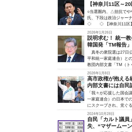
【神奈川11区～2
○当選圏内、△拮抗で
氏、下段は政治ジャ
◇ ◇ 【神奈川11区】
2026年1月26日
説明求む！ 統一教
韓国発「TM報告
真冬の衆院選は27日
平和統一家庭連合）と
教団内部文書「TM（トゥ
2026年1月8日
高市政権が抱える統
内部文書には自民
「我々が応援した国会議
一家庭連合）の日本で
にスクープされ、党ぐる
2024年10月28日
自民「カルト議員
失、“マザームー