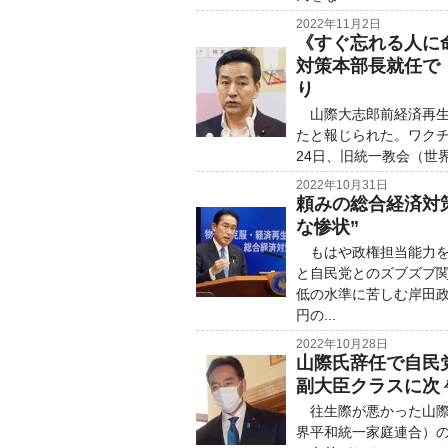
2022年11月2日
《すぐ忘れる人に
対策本部長就任で
り
山際大志郎前経済再生
たと報じられた。ワク
24日、旧統一教会（世
2022年10月31日
頼みの総合経済対
な惨状”
もはや政権担当能力を
と自民党とのズブズブ
低の水準に苦しむ岸田政
円の...
2022年10月28日
山際氏辞任で自民
副大臣クラスに次
往生際が悪かった山際
界平和統一家庭連合）