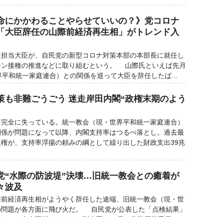
命にかかわることやらせていいの？》党コロナ
「大臣辞任の山際前経済再生相」がトレンド入
担当大臣が、自民党の新型コロナ対策本部の本部長に就任し
チン接種の推進などに取り組むという。 山際氏といえば先月
界平和統一家庭連合）との関係を巡って大臣を辞任したば...
策も非難ごうごう 迷走岸田内閣“政権末期のよう
完全に失っている。統一教会（現・世界平和統一家庭連合）
関係が問題になって以降、内閣支持率はつるべ落とし。過去最
権が、支持率浮揚の頼みの綱として繰り出した財政支出39兆
党“水際の防波堤”決壊…旧統一教会との癒着が
々波及
前経済再生相がようやく辞任した途端、旧統一教会（現・世
の問題が各方面に飛び火だ。 自民党が公表した「点検結果」