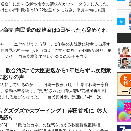
庭連合）に対する解散命令の請求がカウントダウンに入った。
けたい岸田政権は10.22総選挙をにらみ、来月中旬にも請
5
ン商売 自民党の政治家は3日やったら辞められ
から」 ニヤケ顔でこう話し、2年後の参院選に鞍替え出馬す
原伸晃元幹事長（66）には、さすがに多くの国民が怒り、呆
しかも、自民党本部で開いた会見の様子を自身...
統一教会汚染”で大臣更迭から1年足らず…次期衆
に怒りの声
カにしているのか──。旧統一教会（現・世界平和統一家庭
、挙動不審を続け、“更迭”された山際大志郎前経済再生相
認される運びとなった。 自民党神奈川県連は24日、次...
もグズグズで大ブーイング！ 岸田首相に《5人
民怒り
26日、「政治とカネ」の疑惑を抱える秋葉賢也復興相