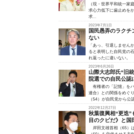
（現・世界平和統一家
求心力低下に歯止めをか
求...
2023年7月1日
国民愚弄のラクチ
ない
「あっ、引退しません
ると表明した自民党の石
れ返ったに違いない。 
2023年6月26日
山際大志郎氏“旧
院選での自民公認
有権者の「記憶」をバ
連合）との関係をめぐり
（54）が自民党から公
2022年12月27日
秋葉復興相“更迭”
目のクビだ》と国
岸田文雄首相（65）は