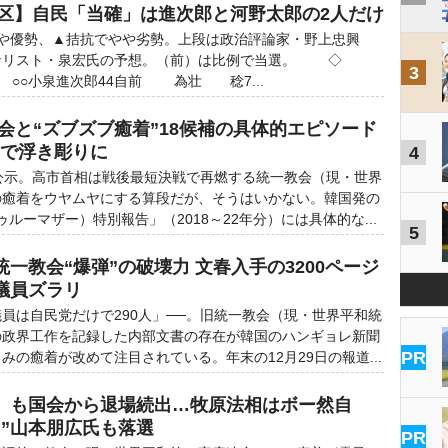
0区】自民「当確」は進次郎と河野太郎の2人だけ
やや優勢、▲拮抗でやや劣勢。上段は政治評論家・野上忠興
ーナリスト・泉宏氏の予想。（前）は比例で当選。 ◇
3
 ○○小泉進次郎44自前 為壮 稔7...
会と“ズブズブ癒着”18候補の具体的エピソード
」で浮き彫りに
4
公示。高市首相は戦後最短決戦で再燃する統一教会（現・世界
の癒着をウヤムヤにする算段だが、そうはいかない。韓国発の
ルーマザー）特別報告」（2018～22年分）には具体的な...
5
一教会“爆弾”の破壊力 文春入手の3200ページ
議員ズラリ
員は自民党だけで290人」──。旧統一教会（現・世界平和統
の政界工作を記録した内部文書の存在が韓国のハンギョレ新聞
PR
みの癒着が改めて注目されている。年末の12月29日の報道...
」も国会から退場続出…牧原法相はボー然自
ン”山本朋広氏も落選
PR