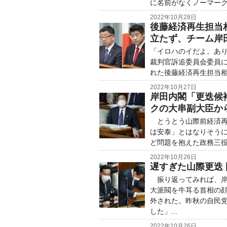
に名前がなくノーマーク
2022年10月28日
後藤経済再生担当
立たず、チーム岸
「イロハのイだよ。あり
裁判官訴追委員会委員
れた後藤経済再生担当相
2022年10月27日
岸田内閣「更迭候
クの大串副大臣か
とうとう山際前経済再
は安泰」とはなりそう
ど問題を抱えた政務三役が
2022年10月26日
遅すぎた山際更迭
振り返ってみれば、岸
大派閥を牛耳る首相の
外された。昨秋の自民
した」...
2022年10月26日