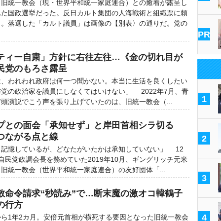
旧統一教会（現・世界平和統一家庭連合）との癒着が露呈し
れた国政選挙だった。反日カルト集団の人海戦術と組織票に頼
々。落選した「カルト議員」は画像の【別表〉の通りだ。党の
PR
ティー自粛」方針に右往左往…《金の切れ目が
民党のもろさ露呈
は、われわれ政府は何一つ聞かない。本当に生活を良くしたい
党の政治家を議員にしなくてはいけない」 2022年7月、青
1
頭演説でこう声を張り上げていたのは、旧統一教会（...
プとの面会「承知せず」と岸田首相シラ切る
つながる点と線
2
記憶しているが、どなたがいたかは承知していない」 12
自民党政調会長を務めていた2019年10月、ギングリッチ元米
旧統一教会（世界平和統一家庭連合）の友好団体「...
3
散命令請求“秒読み”で…断末魔の激オコ韓鶴子
の行方
4
ら1年2カ月。安倍元首相が横死する要因となった旧統一教会