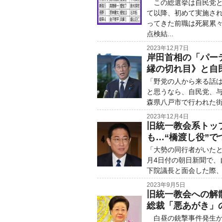
この総選挙は自民党と
て以降、初めて実施さ
ってきた前職は死屍累
点検結...
2023年12月7日
岸田首相の「パー
縁の切れ目》と自
「野党の人から来る話
と思うなら、自民党、与
森県八戸市で行われた街
2023年12月4日
旧統一教会系トッ
も…“橋渡し役”で
「大勢の同行者がいたと
月4日付の朝日新聞で、
下院議長と面会した際、
2023年9月5日
旧統一教会への解
総裁「悪あがき」
白昼の銃撃事件発生か