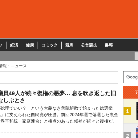
フ
経済
健康
コミック
競馬
公営競技
書籍
情報・ニュース
議員49人が続々復権の悪夢… 息を吹き返した旧
なしぶとさ
総理でいい？」という大義なき衆院解散で始まった総選挙
1
」に支えられた自民党が圧勝。前回2024年選で落選した裏金
世界平和統一家庭連合）と接点のあった候補が続々と復権だ。
2