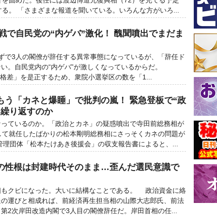
針を固めた。後任には渡辺博道元復興相（72）を充てる予定
する。 「さまざまな報道を聞いている。いろんな方がいろ...
奪戦で自民党の“内ゲバ”激化！ 醜聞噴出でまだま
ずで3人の閣僚が辞任する異常事態になっているが、「辞任ド
ない。自民党内の“内ゲバ”が激しくなっているからだ。
差」を是正するため、衆院小選挙区の数を「1...
もう「カネと爆睡」で批判の嵐！ 緊急登板で“政
ス繰り返すのか
っているのか。「政治とカネ」の疑惑噴出で寺田前総務相が
して就任したばかりの松本剛明総務相にさっそくカネの問題が
理団体「松本たけあき後援会」の収支報告書によると、...
の性根は封建時代そのまま…歪んだ選民意識で
もクビになった。大いに結構なことである。 政治資金に絡
迭の運びと相成れば、前経済再生担当相の山際大志郎氏、前法
第2次岸田改造内閣で3人目の閣僚辞任だ。岸田首相の任...