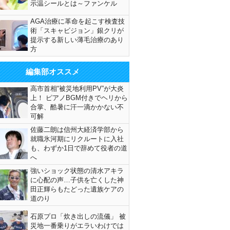
示温シールとは～ファンケル
AGA治療に革命を起こす検査技
術「スキャビジョン」銀クリが
提示する新しい薄毛治療のあり
方
編集部オススメ
高市首相“被災地利用PV”が大炎
上！ ピアノBGM付きでヘリから
合掌、酷暑に汗一滴かかない不
可解
佐藤二朗は信州大経済学部から
就職氷河期にリクルートに入社
も、わずか1日で辞めて役者の道
へ
強いショック状態の清水アキラ
に心配の声…子供を亡くした神
田正輝らもたどった遺族ケアの
道のり
石原プロ「炊き出しの流儀」 被
災地一番乗りがエラいわけでは