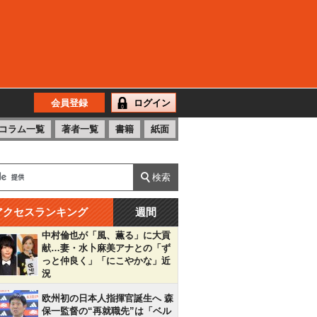
会員登録
ログイン
コラム一覧
著者一覧
書籍
紙面
アクセスランキング
週間
中村倫也が「風、薫る」に大貢
献…妻・水卜麻美アナとの「ず
っと仲良く」「にこやかな」近
況
欧州初の日本人指揮官誕生へ 森
保一監督の“再就職先”は「ベル