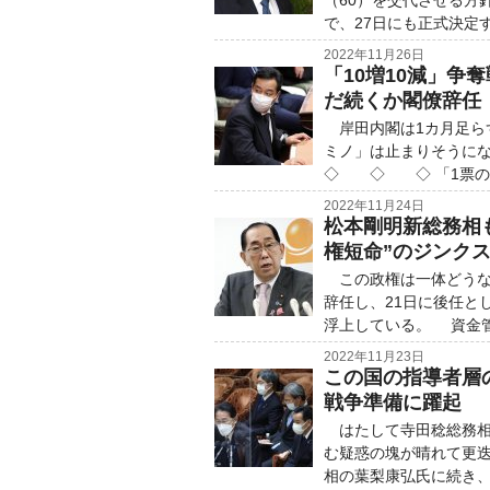
（60）を交代させる方
で、27日にも正式決定
2022年11月26日
「10増10減」争
だ続くか閣僚辞任
岸田内閣は1カ月足ら
ミノ」は止まりそうに
◇ ◇ ◇ 「1票の格
2022年11月24日
松本剛明新総務相
権短命”のジンク
この政権は一体どうな
辞任し、21日に後任と
浮上している。 資金管
2022年11月23日
この国の指導者層
戦争準備に躍起
はたして寺田稔総務相
む疑惑の塊が晴れて更
相の葉梨康弘氏に続き、