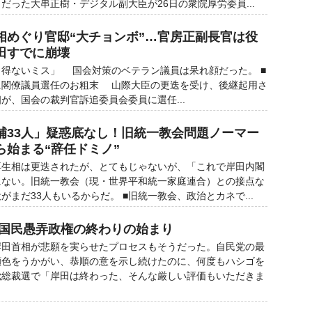
だった大串正樹・デジタル副大臣が26日の衆院厚労委員...
相めぐり官邸“大チョンボ”…官房正副長官は役
田すでに崩壊
得ないミス」 国会対策のベテラン議員は呆れ顔だった。 ■
に閣僚議員選任のお粗末 山際大臣の更迭を受け、後継起用さ
が、国会の裁判官訴追委員会委員に選任...
補33人」疑惑底なし！旧統一教会問題ノーマー
ら始まる“辞任ドミノ”
生相は更迭されたが、とてもじゃないが、「これで岸田内閣
にない。旧統一教会（現・世界平和統一家庭連合）との接点な
まだ33人もいるからだ。 ■旧統一教会、政治とカネで...
 国民愚弄政権の終わりの始まり
田首相が悲願を実らせたプロセスもそうだった。自民党の最
顔色をうかがい、恭順の意を示し続けたのに、何度もハシゴを
党総裁選で「岸田は終わった、そんな厳しい評価もいただきま