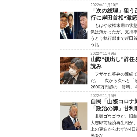
2022年11月10日
「次の総理」狙う
行に岸田首相“激怒
もはや政権末期の状態
気は薄かったが、支持率
うとう執行部まで岸田
う話...
2022年11月9日
山際“後出し”辞
読み
フザケた答弁の連続で
だ。 次から次へと「政
2600万円超の「賃料
2022年11月5日
自民「山際コロナ
「政治の師」甘利
非難ゴウゴウだ。旧統
大志郎前経済再生相が
上の更迭からわずか4
民をな...