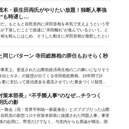
茂木・萩生田両氏がやりたい放題！独断人事強
”も時遅し…
だ。もともと自民党内に岸田首相を本気で支えようという空
が下落したことで急速に“岸田離れ”が進んでいるという。と
首相を軽んじはじめ、そうした動きに岸田首相が激怒したとい
任と同じパターン 寺田総務相の辞任もおそらく秒
事実上、更迭された山際前経済再生相の二の舞いになりそう
治とカネ」の疑惑が出てくる寺田稔総務相。10年間で計
」を妻に支払って政治資金を還流させていた裏金づくり疑惑...
対策本部長」“不手際人事”のなぜ…チラつく
明氏の影
一教会（現・世界平和統一家庭連合）とズブズブだった山際
、自民党の新型コロナ対策本部長に抜擢された問題人事。事実
日後の起用に、野党だけでなく、与党内からも異論が噴出。国