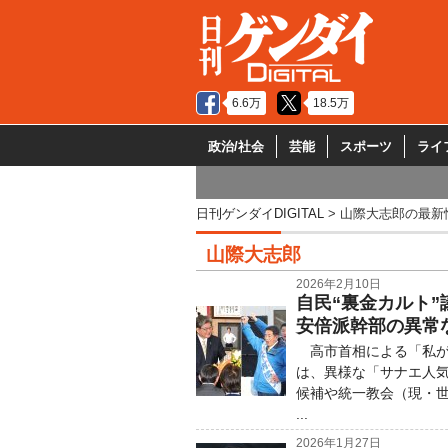
6.6万
18.5万
政治/社会
芸能
スポーツ
ライ
日刊ゲンダイDIGITAL
山際大志郎の最新
山際大志郎
2026年2月10日
自民“裏金カルト”
安倍派幹部の異常
高市首相による「私が
は、異様な「サナエ人気
候補や統一教会（現・
...
2026年1月27日