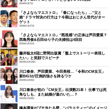
2024年2月7日
「さよならマエストロ」「春になったら」…“父と
娘”ドラマ対決の行方は？今期はおじさん世代がター
ゲット
2024年1月27日
「さよならマエストロ」“既視感”の正体は芦田愛菜？
西島秀俊&石田ゆり子の夫婦役は4回目
2024年1月21日
藤井聡太8冠に野間出版賞「盤上でストーリー表現し
たい」と笑顔でスピーチ
2023年12月16日
川口春奈、芦田愛菜、今田美桜…「令和のCM女王」
新BIG3が圧倒的強さを誇るワケ
2023年12月6日
川口春奈が初の「CM女王」出演数21本！ 仕事では死
角なしも、また結婚が遠のいた…？
2023年12月6日
橋本環奈がブチ当たる壁…“バラエティー”のイメージ