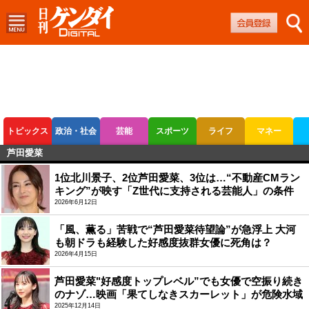
トピックス
政治・社会
芸能
スポーツ
ライフ
マネー
芦田愛菜
ボートレース
競輪
オートレース
1位北川景子、2位芦田愛菜、3位は…“不動産CMラン
キング”が映す「Z世代に支持される芸能人」の条件
2026年6月12日
「風、薫る」苦戦で“芦田愛菜待望論”が急浮上 大河
も朝ドラも経験した好感度抜群女優に死角は？
2026年4月15日
芦田愛菜"好感度トップレベル”でも女優で空振り続き
のナゾ…映画「果てしなきスカーレット」が危険水域
2025年12月14日