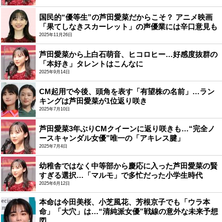
国民的“優等生”の芦田愛菜だからこそ？ アニメ映画
「果てしなきスカーレット」の声優業には辛口意見も
2025年11月26日
芦田愛菜から上白石萌音、ヒコロヒー…好感度抜群の
「本好き」タレントはこんなに
2025年9月14日
CM起用で今後、頭角を表す「有望株の名前」…ラン
キングは芦田愛菜が1位返り咲き
2025年7月10日
芦田愛菜3年ぶりCMクイーンに返り咲きも…“完全ノ
ースキャンダル女優”唯一の「アキレス腱」
2025年7月4日
幼稚舎ではなく中等部から慶応に入った芦田愛菜の賢
すぎる選択…「マルモ」で多忙だった小学生時代
2025年6月12日
本命は今田美桜、小芝風花、芳根京子でも「ウラ本
命」「大穴」は…“清純派女優”戦線の意外な未来予想
図