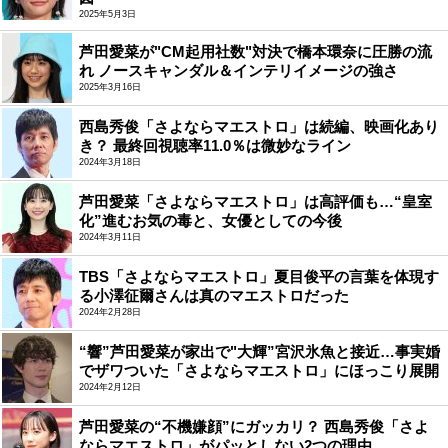
2025年5月3日
芦田愛菜が"CM起用社数"対決で橋本環奈に圧勝の流
れ ノースキャンダル＆インテリイメージの強さ
2025年3月16日
西島秀俊「さよならマエストロ」は続編、映画化あり
き？ 最終回視聴率11.0％は微妙なライン
2024年3月18日
芦田愛菜「さよならマエストロ」は高評価も…“皇室
化”進むお気の毒と、女優としての今後
2024年3月11日
TBS「さよならマエストロ」夏目俊平の言葉を体現す
る小澤征爾さんは真のマエストロだった
2024年2月28日
“響”芦田愛菜が家出で"大輝”宮沢氷魚と接近…事実婚
でザワついた「さよならマエストロ」にほっこり展開
2024年2月12日
芦田愛菜の“不機嫌顔”にガッカリ？ 西島秀俊「さよ
ならマエストロ」がパッとしない2つの理由