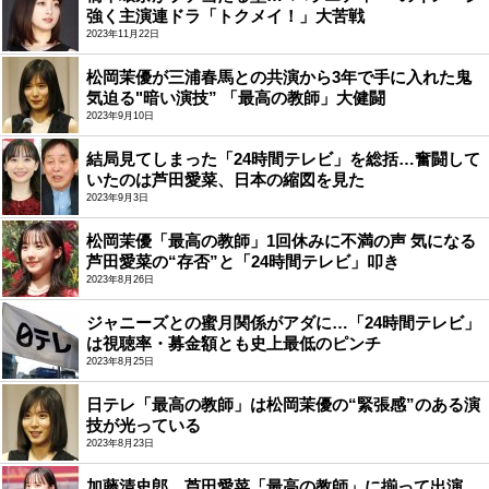
強く主演連ドラ「トクメイ！」大苦戦
2023年11月22日
松岡茉優が三浦春馬との共演から3年で手に入れた鬼
気迫る"暗い演技” 「最高の教師」大健闘
2023年9月10日
結局見てしまった「24時間テレビ」を総括…奮闘して
いたのは芦田愛菜、日本の縮図を見た
2023年9月3日
松岡茉優「最高の教師」1回休みに不満の声 気になる
芦田愛菜の“存否”と「24時間テレビ」叩き
2023年8月26日
ジャニーズとの蜜月関係がアダに…「24時間テレビ」
は視聴率・募金額とも史上最低のピンチ
2023年8月25日
日テレ「最高の教師」は松岡茉優の“緊張感”のある演
技が光っている
2023年8月23日
加藤清史郎、芦田愛菜「最高の教師」に揃って出演…