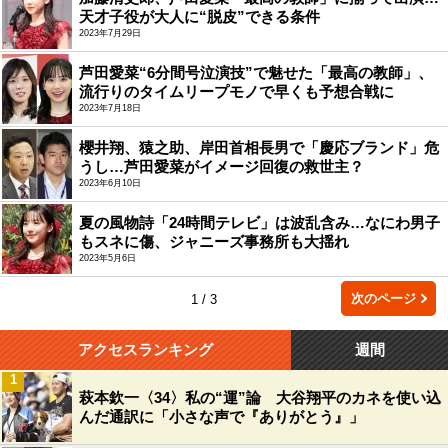
天才子役が大人に“脱皮”できる条件
2023年7月29日
芦田愛菜“6分間号泣演技”で魅せた「最高の教師」、
流行りのタイムリープモノで早くも予想合戦に
2023年7月18日
櫻井翔、猿之助、岸田首相長男で「慶応ブランド」危
うし…芦田愛菜がイメージ回復の救世主？
2023年6月10日
夏の風物詩「24時間テレビ」は波乱含み…なにわ男子
もスネに傷、ジャニーズ事務所も大揺れ
2023年5月6日
次のページ
1 / 3
アクセスランキング
週間
1
萩本欽一〈34〉私の“運”論 大谷翔平のカネを使い込
んだ通訳に「小さな声で『ありがとう』」