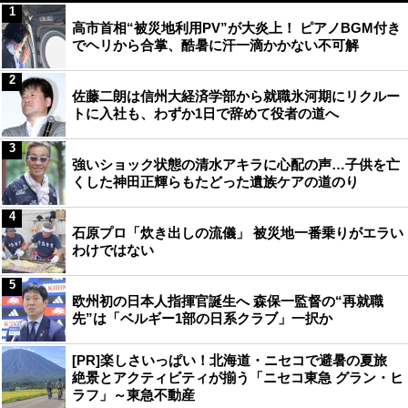
1
高市首相“被災地利用PV”が大炎上！ ピアノBGM付き
でヘリから合掌、酷暑に汗一滴かかない不可解
2
佐藤二朗は信州大経済学部から就職氷河期にリクルー
トに入社も、わずか1日で辞めて役者の道へ
3
強いショック状態の清水アキラに心配の声…子供を亡
くした神田正輝らもたどった遺族ケアの道のり
4
石原プロ「炊き出しの流儀」 被災地一番乗りがエラい
わけではない
5
欧州初の日本人指揮官誕生へ 森保一監督の“再就職
先”は「ベルギー1部の日系クラブ」一択か
[PR]楽しさいっぱい！北海道・ニセコで避暑の夏旅
絶景とアクティビティが揃う「ニセコ東急 グラン・ヒ
ラフ」～東急不動産