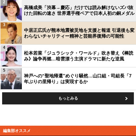
2
高橋成美「渋幕→慶応」だけでは読み解けないズバ抜
けた回転の速さ 世界選手権ペアで日本人初の銅メダル
3
中居正広氏が熊本地震被災地を支援と報道 引退後も変
わらないチャリティー精神と芸能界復帰の可能性
4
松本若菜「ジュラシック・ワールド」吹き替え《棒読
み》論争再燃…暗雲漂う主演ドラマに新たな逆風
5
神戸への“聖地帰還”めぐり騒然…山口組・司組長「7
年ぶりの里帰り」は実現するか
もっとみる
編集部オススメ