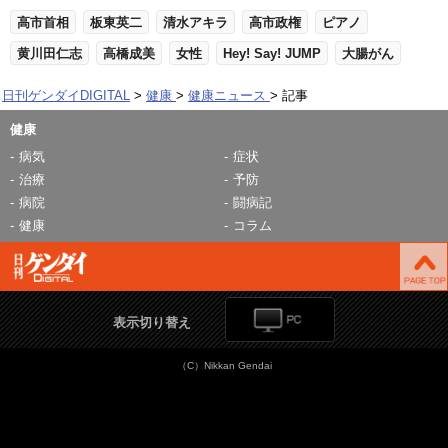
高市首相
板東英二
清水アキラ
高市政権
ピアノ
黄川田仁志
高橋成美
女性
Hey! Say! JUMP
大腸がん
日刊ゲンダイDIGITAL
健康
健康ニュース
記事
健康
病気
症状
治療
予防
病院
闘病記
健康
コラム
表示切り替え
（C）Nikkan Gendai