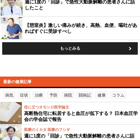
週に1度の「回診」で急性大動脈解離の患者さんに話
したこと
5
【憩室炎】激しい痛みが続き、高熱、血便、嘔吐があ
ればすぐに受診すべし
もっとみる
最新の健康記事
病気
症状
治療
予防
病院
闘病記
健康
コラム
役に立つオモシロ医学論文
高断熱住宅に転居すると血圧が低下する？ 日本血圧学
会の学会誌で報告
医療のミカタ 医療のフシギ
週に1度の「回診」で急性大動脈解離の患者さんに話