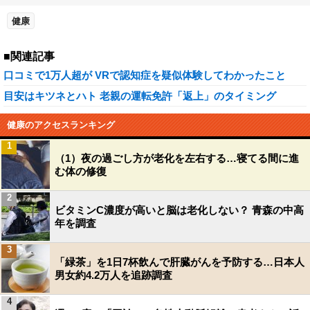
健康
■関連記事
口コミで1万人超が VRで認知症を疑似体験してわかったこと
目安はキツネとハト 老親の運転免許「返上」のタイミング
健康のアクセスランキング
1
（1）夜の過ごし方が老化を左右する…寝てる間に進
む体の修復
2
ビタミンC濃度が高いと脳は老化しない？ 青森の中高
年を調査
3
「緑茶」を1日7杯飲んで肝臓がんを予防する…日本人
男女約4.2万人を追跡調査
4