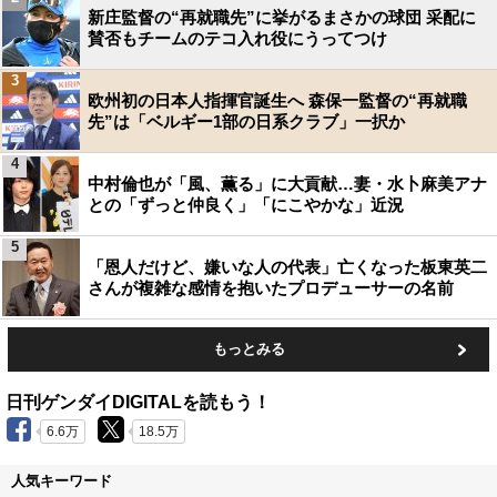
新庄監督の“再就職先”に挙がるまさかの球団 采配に
賛否もチームのテコ入れ役にうってつけ
3
欧州初の日本人指揮官誕生へ 森保一監督の“再就職
先”は「ベルギー1部の日系クラブ」一択か
4
中村倫也が「風、薫る」に大貢献…妻・水卜麻美アナ
との「ずっと仲良く」「にこやかな」近況
5
「恩人だけど、嫌いな人の代表」亡くなった板東英二
さんが複雑な感情を抱いたプロデューサーの名前
もっとみる
日刊ゲンダイDIGITALを読もう！
6.6万
18.5万
人気キーワード