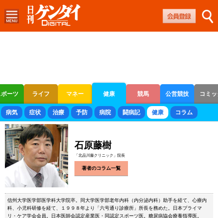
スポーツ
ライフ
マネー
健康
競馬
公営競技
コミッ
ボートレース
競輪
オートレース
病気
症状
治療
予防
病院
闘病記
健康
コラム
石原藤樹
「北品川藤クリニック」院長
著者のコラム一覧
信州大学医学部医学科大学院卒。同大学医学部老年内科（内分泌内科）助手を経て、心療内
科、小児科研修を経て、１９９８年より「六号通り診療所」所長を務めた。日本プライマ
リ・ケア学会会員。日本医師会認定産業医・同認定スポーツ医。糖尿病協会療養指導医。