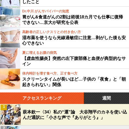
したこと
Dr.中川 がんサバイバーの知恵
胃がん&食道がんの2割は術後18カ月でも仕事に復帰
できない…京大が研究を公表
高齢者の正しいクスリとの付き合い方
湿布薬を使うなら光線過敏症に注意…剥がした後も安
心できない
夏に増えるお腹の病気
【虚血性腸炎】突然の左下腹部痛と血便が典型的なサ
イン
体内時計を壊す食べ方、正す食べ方
スクリーンタイムが長いほど…子供の「夜食」と「朝
起きられない」関係
アクセスランキング
週間
1
萩本欽一〈34〉私の“運”論 大谷翔平のカネを使い込
んだ通訳に「小さな声で『ありがとう』」
2