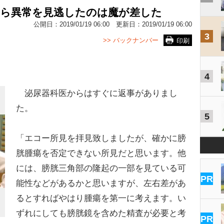
自ら異常を見逃したのは魔が差した
公開日：
2019/01/19 06:00
更新日：
2019/01/19 06:00
3
>> バックナンバー
印刷
4
泌尿器科医からはすぐに返事がありまし
た。
5
「エコー所見を拝見致しましたが、確かに膀
胱腫瘍を否定できない所見だと思います。他
には、膀胱三角部の隆起の一部を見ている可
PR
能性などがあるかと思いますが、左右差があ
るとすればやはり腫瘍を第一に考えます。い
ずれにしても膀胱鏡を含めた精査が必要と考
PR