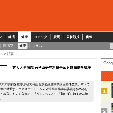
フ
経済
健康
コミック
競馬
公営競技
書籍
闘病記
健康
コラム
ス
記事
一
東大大学病院 医学系研究科総合放射線腫瘍学講座
。東大大学病院 医学系研究科総合放射線腫瘍学講座特任教授。すべて
治療に精通するエキスパート。がん対策推進協議会委員も務めるほ
1
がん教育にも力を入れる。「がんのひみつ」「切らずに治すがん治
数。
2