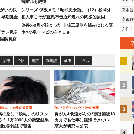
持離れも納得
まがいの決
シリーズ 保阪メモ「昭和史余話」（12）松岡外
高市首
「早期健全
相人事こそが宣戦布告通知遅れの間接的原因
高市政
偽善の8月が始まった 非核三原則を踏みにじる高
女性
イラン戦争
市&小泉コンビの白々しさ
国防長官
1
治療
予防
病院
闘病記
健康
コラム
2
知らない医学の新常識
Dr.中川 がんサバイバーの知恵
3
病の薬に「脱毛」のリスク
胃がん&食道がんの2割は術後18
？ 1万2000人の調査結果
カ月でも仕事に復帰できない…
国医学雑誌で報告
京大が研究を公表
4