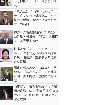
っと仲良く」「にこやかな」近
況
「恩人だけど、嫌いな人の代
表」亡くなった板東英二さんが
複雑な感情を抱いたプロデュー
サーの名前
神戸への“聖地帰還”めぐり騒然…
山口組・司組長「7年ぶりの里帰
り」は実現するか
松本若菜「ジュラシック・ワー
ルド」吹き替え《棒読み》論争
再燃…暗雲漂う主演ドラマに新
たな逆風
高市首相のあいさつはコピペ率
85％…「広島への思い」石破前
首相・愛子内親王とは絶望的格
差
高市官邸「被災地利用PV」が首
相の命取りに？ 安倍元首相“コロ
ナおこもり動画”の二の舞を自民
党が危惧