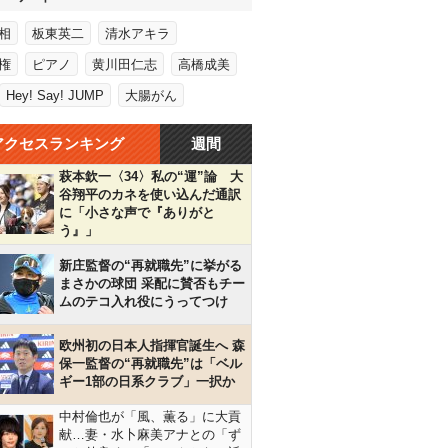
相
板東英二
清水アキラ
権
ピアノ
黄川田仁志
高橋成美
Hey! Say! JUMP
大腸がん
アクセスランキング
週間
萩本欽一〈34〉私の“運”論 大
谷翔平のカネを使い込んだ通訳
に「小さな声で『ありがと
う』」
新庄監督の“再就職先”に挙がる
まさかの球団 采配に賛否もチー
ムのテコ入れ役にうってつけ
欧州初の日本人指揮官誕生へ 森
保一監督の“再就職先”は「ベル
ギー1部の日系クラブ」一択か
中村倫也が「風、薫る」に大貢
献…妻・水卜麻美アナとの「ず