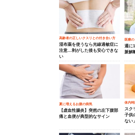
高齢者の正しいクスリとの付き合い方
医療の
湿布薬を使うなら光線過敏症に
週に
注意…剥がした後も安心できな
脈解
い
体内時
夏に増えるお腹の病気
スク
【虚血性腸炎】突然の左下腹部
子供
痛と血便が典型的なサイン
ない