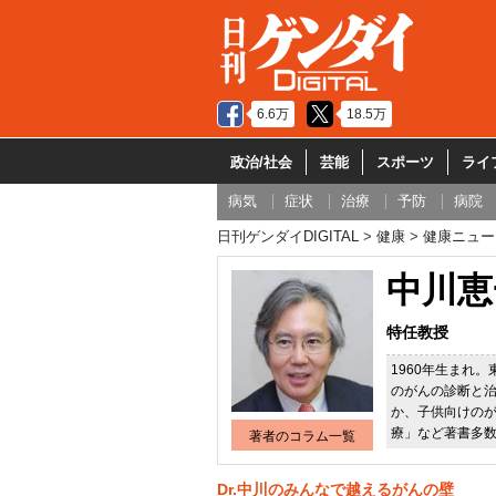
6.6万
18.5万
政治/社会
芸能
スポーツ
ライ
病気
症状
治療
予防
病院
日刊ゲンダイDIGITAL
健康
健康ニュー
中川恵
特任教授
1960年生まれ
のがんの診断と
か、子供向けの
療」など著書多
著者のコラム一覧
Dr.中川のみんなで越えるがんの壁