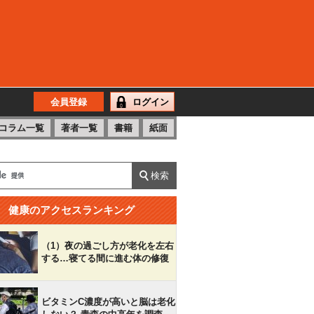
会員登録
ログイン
コラム一覧
著者一覧
書籍
紙面
健康のアクセスランキング
（1）夜の過ごし方が老化を左右
する…寝てる間に進む体の修復
ビタミンC濃度が高いと脳は老化