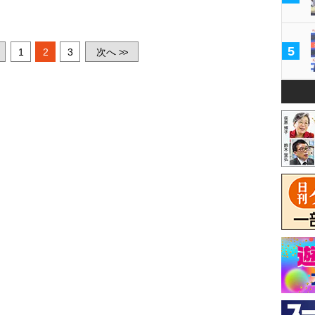
5
1
2
3
次へ
>>