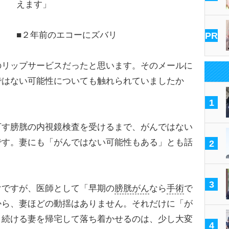
えます」
■２年前のエコーにズバリ
PR
リップサービスだったと思います。そのメールに
ではない可能性についても触れられていましたか
1
す膀胱の内視鏡検査を受けるまで、がんではない
です。妻にも「がんではない可能性もある」とも話
2
3
ですが、医師として「早期の
膀胱がん
なら
手術
で
から、妻ほどの動揺はありません。それだけに「が
き続ける妻を帰宅して落ち着かせるのは、少し大変
4