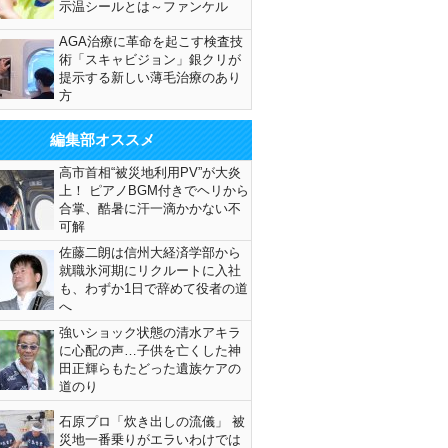
示温シールとは～ファンケル
AGA治療に革命を起こす検査技
術「スキャビジョン」銀クリが
提示する新しい薄毛治療のあり
方
編集部オススメ
高市首相“被災地利用PV”が大炎
上！ ピアノBGM付きでヘリから
合掌、酷暑に汗一滴かかない不
可解
佐藤二朗は信州大経済学部から
就職氷河期にリクルートに入社
も、わずか1日で辞めて役者の道
へ
強いショック状態の清水アキラ
に心配の声…子供を亡くした神
田正輝らもたどった遺族ケアの
道のり
石原プロ「炊き出しの流儀」 被
災地一番乗りがエラいわけでは