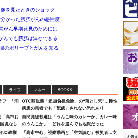
画像を見たときのショック
で分かった膀胱がんの悪性度
 胃がん早期発見のためには
 がんでも膀胱は温存できる
 大腸のポリープとがんを知る
ライフ
マネー
BOOKS
フ” 「消
OTC類似薬「追加負担免除」の“落とし穴”…慢性
疾患の患者でも「配慮」されない恐れあり
長「高市お
自民党総裁選は「うんこ味のカレーか、カレー味
国境なし
のうんこか」 どれを選んでも地獄だった
なボロ政権
「高市中心」視察動画と「空気読む」被災者…支
人気