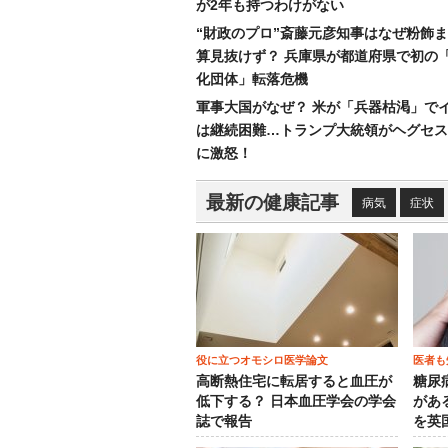
が2年も持つわけがない
“財政のプロ”斎藤元彦知事はなぜ粉飾
算見抜けず？ 兵庫県が都道府県で初の
化団体」転落危機
軍事大国がなぜ？ 米が「兵器枯渇」で
は継続困難…トランプ大統領がヘグセス
に激怒！
最新の健康記事
病気
症状
役に立つオモシロ医学論文
医者も
高断熱住宅に転居すると血圧が
糖尿
低下する？ 日本血圧学会の学会
がある
誌で報告
を英