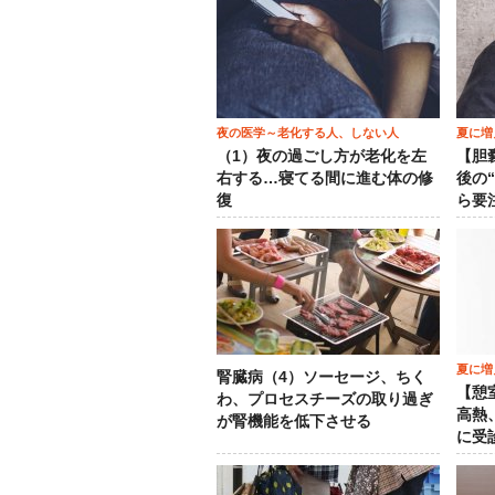
夜の医学～老化する人、しない人
夏に増
（1）夜の過ごし方が老化を左
【胆
右する…寝てる間に進む体の修
後の
復
ら要
夏に増
腎臓病（4）ソーセージ、ちく
【憩
わ、プロセスチーズの取り過ぎ
高熱
が腎機能を低下させる
に受