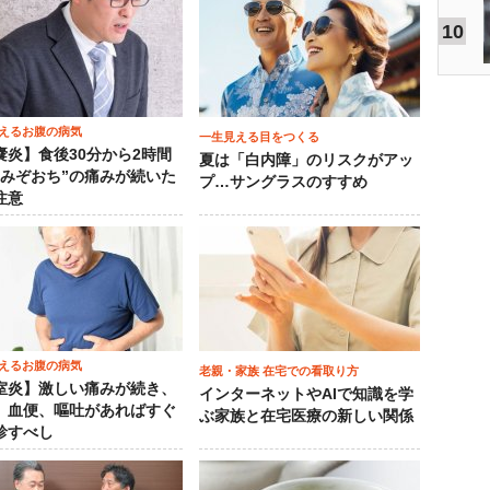
10
えるお腹の病気
一生見える目をつくる
嚢炎】食後30分から2時間
夏は「白内障」のリスクがアッ
“みぞおち”の痛みが続いた
プ…サングラスのすすめ
注意
えるお腹の病気
老親・家族 在宅での看取り方
室炎】激しい痛みが続き、
インターネットやAIで知識を学
、血便、嘔吐があればすぐ
ぶ家族と在宅医療の新しい関係
診すべし