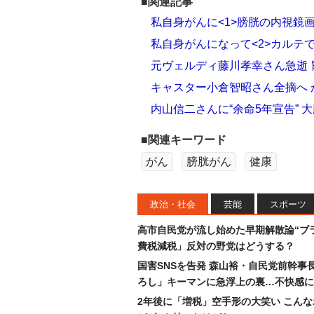
■関連記事
私自身がんに<1>膀胱の内視鏡
私自身がんになって<2>カルテ
元ヴェルディ藤川孝幸さん急逝
キャスター小倉智昭さん全摘へ
内山信二さんに“余命5年宣告”
■関連キーワード
がん
膀胱がん
健康
政治・社会
芸能
スポーツ
高市自民党が流し始めた早期解散論“ブラ
費税減税」反対の野党はどうする？
国害SNSを告発 森山裕・自民党前幹事
ろし」キーマンに急浮上の裏…不快感に
2年後に「増税」空手形の大笑い こん