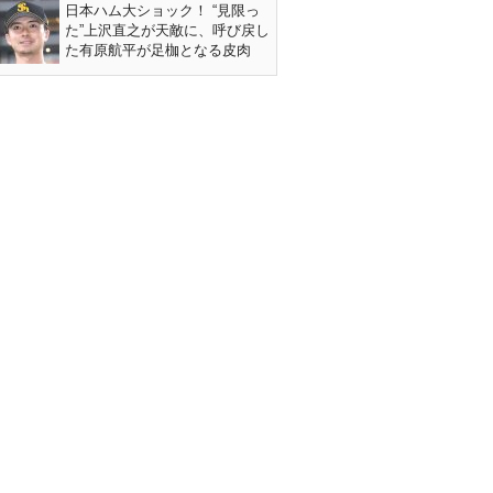
日本ハム大ショック！ “見限っ
た”上沢直之が天敵に、呼び戻し
た有原航平が足枷となる皮肉