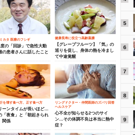
5
健康長寿に役立つ高齢薬膳
ミカタ 医療のフシギ
【グレープフルーツ】「気」の
1度の「回診」で急性大動
6
巡りを促し、身体の熱を冷まし
離の患者さんに話したこと
て中途覚醒
7
8
計を壊す食べ方、正す食べ方
リングドクター・仲間医師のズバリ回答
ヘルスケア
リーンタイムが長いほど…
心不全が知らせる2つのサイ
の「夜食」と「朝起きられ
9
ン…その体調不良は本当に熱中
」関係
症？