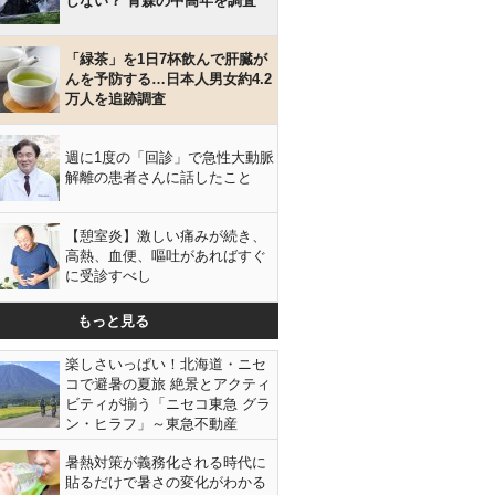
しない？ 青森の中高年を調査
「緑茶」を1日7杯飲んで肝臓が
んを予防する…日本人男女約4.2
万人を追跡調査
週に1度の「回診」で急性大動脈
解離の患者さんに話したこと
【憩室炎】激しい痛みが続き、
高熱、血便、嘔吐があればすぐ
に受診すべし
もっと見る
楽しさいっぱい！北海道・ニセ
コで避暑の夏旅 絶景とアクティ
ビティが揃う「ニセコ東急 グラ
ン・ヒラフ」～東急不動産
暑熱対策が義務化される時代に
貼るだけで暑さの変化がわかる