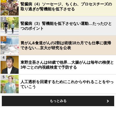
腎臓病（4）ソーセージ、ちくわ、プロセスチーズの
取り過ぎが腎機能を低下させる
2
腎臓病（3）腎機能を低下させない運動…たったひと
つのポイント
3
胃がん&食道がんの2割は術後18カ月でも仕事に復帰
できない…京大が研究を公表
4
東野圭吾さんは68歳で他界…大腸がんは毎年の検便と
3年ごとの内視鏡検査で予防する
5
人工透析を回避するためにこれからやれることをやっ
ていこう
もっとみる