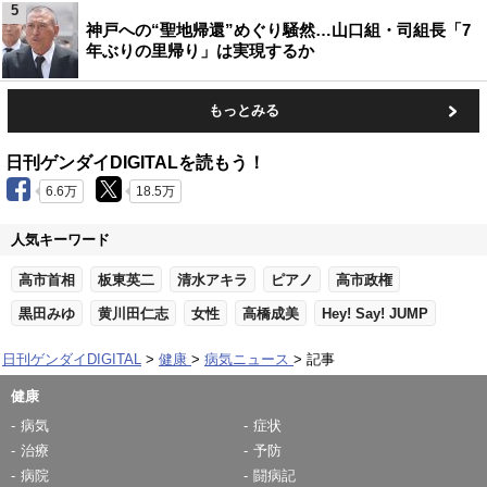
5
神戸への“聖地帰還”めぐり騒然…山口組・司組長「7
年ぶりの里帰り」は実現するか
もっとみる
日刊ゲンダイDIGITALを読もう！
6.6万
18.5万
人気キーワード
高市首相
板東英二
清水アキラ
ピアノ
高市政権
黒田みゆ
黄川田仁志
女性
高橋成美
Hey! Say! JUMP
日刊ゲンダイDIGITAL
健康
病気ニュース
記事
健康
病気
症状
治療
予防
病院
闘病記