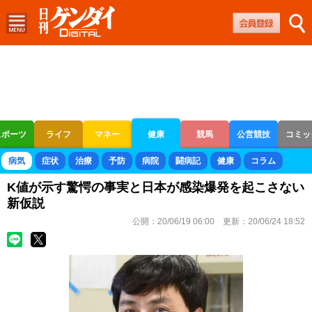
スポーツ
ライフ
マネー
健康
競馬
公営競技
コミッ
ボートレース
競輪
オートレース
病気
症状
治療
予防
病院
闘病記
健康
コラム
K値が示す驚愕の事実と日本が感染爆発を起こさない
新仮説
公開：
20/06/19 06:00
更新：
20/06/24 18:52