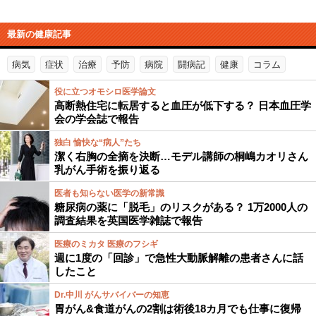
最新の健康記事
病気
症状
治療
予防
病院
闘病記
健康
コラム
役に立つオモシロ医学論文
高断熱住宅に転居すると血圧が低下する？ 日本血圧学
会の学会誌で報告
独白 愉快な“病人”たち
潔く右胸の全摘を決断…モデル講師の桐嶋カオリさん
乳がん手術を振り返る
医者も知らない医学の新常識
糖尿病の薬に「脱毛」のリスクがある？ 1万2000人の
調査結果を英国医学雑誌で報告
医療のミカタ 医療のフシギ
週に1度の「回診」で急性大動脈解離の患者さんに話
したこと
Dr.中川 がんサバイバーの知恵
胃がん&食道がんの2割は術後18カ月でも仕事に復帰