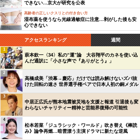
できない…京大が研究を公表
高齢者の正しいクスリとの付き合い方
湿布薬を使うなら光線過敏症に注意…剥がした後も安
心できない
アクセスランキング
週間
1
萩本欽一〈34〉私の“運”論 大谷翔平のカネを使い込
んだ通訳に「小さな声で『ありがとう』」
2
高橋成美「渋幕→慶応」だけでは読み解けないズバ抜
けた回転の速さ 世界選手権ペアで日本人初の銅メダル
3
中居正広氏が熊本地震被災地を支援と報道 引退後も変
わらないチャリティー精神と芸能界復帰の可能性
4
松本若菜「ジュラシック・ワールド」吹き替え《棒読
み》論争再燃…暗雲漂う主演ドラマに新たな逆風