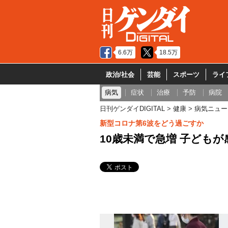
6.6万
18.5万
政治/社会
芸能
スポーツ
ライ
病気
症状
治療
予防
病院
日刊ゲンダイDIGITAL
健康
病気ニュー
新型コロナ第6波をどう過ごすか
10歳未満で急増 子ども