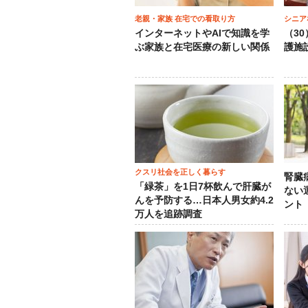
老親・家族 在宅での看取り方
シニア
インターネットやAIで知識を学
（3
ぶ家族と在宅医療の新しい関係
護施
クスリ社会を正しく暮らす
腎臓
「緑茶」を1日7杯飲んで肝臓が
ない
んを予防する…日本人男女約4.2
ント
万人を追跡調査