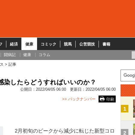
フ
経済
健康
コミック
競馬
公営競技
書籍
闘病記
健康
コラム
ス
記事
が感染したらどうすればいいのか？
公開日：
2022/04/05 06:00
更新日：
2022/04/05 06:00
>> バックナンバー
印刷
1
2月初旬のピークから減少に転じた新型コロ
2