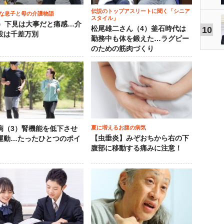
伝説のトップアスリートに聞く「シニア
な息子と母の介護物語
スタイル」
0）下見は大事だと痛感…介
松尾雄二さん（4）釜石時代は
10
設は千差万別
勤務中も体を鍛えた…ラグビー
のための筋肉づくり
夏に増えるお腹の病気
病（3）腎機能を低下させ
【虫垂炎】みぞおちから右の下
運動…たったひとつのポイ
腹部に移動する痛みに注意！