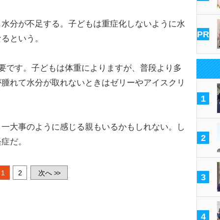
水分が不足する。子どもは重症化しないように水
PR
なるという。
必要です。子どもは体重によりますが、普段より多
が腫れて水分が取れないときはゼリーやアイスクリ
1
一大事のように感じる親もいるかもしれない。し
2
軽症だ。
1
2
次へ
>>
3
4