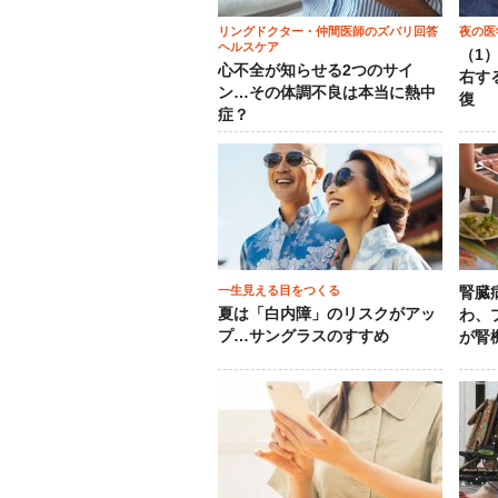
リングドクター・仲間医師のズバリ回答
夜の医
ヘルスケア
（1
心不全が知らせる2つのサイ
右す
ン…その体調不良は本当に熱中
復
症？
一生見える目をつくる
腎臓
夏は「白内障」のリスクがアッ
わ、
プ…サングラスのすすめ
が腎