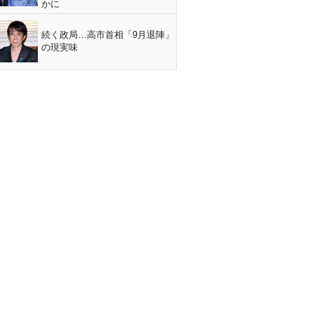
かに
続く政局…高市首相「9月退陣」
の現実味