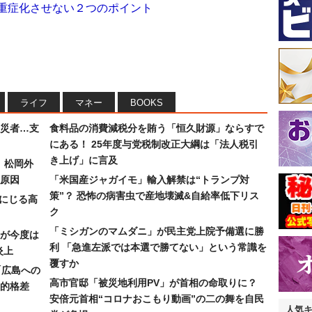
を重症化させない２つのポイント
ライフ
マネー
BOOKS
災者…支
食料品の消費減税分を賄う「恒久財源」ならすで
にある！ 25年度与党税制改正大綱は「法人税引
き上げ」に言及
）松岡外
原因
「米国産ジャガイモ」輸入解禁は“トランプ対
策”？ 恐怖の病害虫で産地壊滅&自給率低下リス
みにじる高
ク
「ミシガンのマムダニ」が民主党上院予備選に勝
が今度は
利 「急進左派では本選で勝てない」という常識を
炎上
覆すか
「広島への
高市官邸「被災地利用PV」が首相の命取りに？
的格差
安倍元首相“コロナおこもり動画”の二の舞を自民
人気