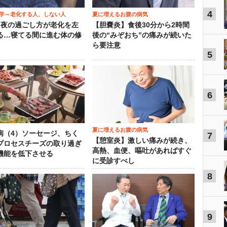
4
学～老化する人、しない人
夏に増えるお腹の病気
）夜の過ごし方が老化を左
【胆嚢炎】食後30分から2時間
る…寝てる間に進む体の修
後の“みぞおち”の痛みが続いた
ら要注意
5
6
夏に増えるお腹の病気
病（4）ソーセージ、ちく
7
【憩室炎】激しい痛みが続き、
プロセスチーズの取り過ぎ
高熱、血便、嘔吐があればすぐ
機能を低下させる
に受診すべし
8
9