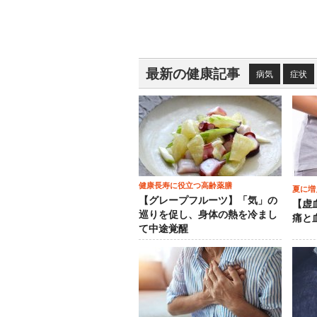
最新の健康記事
病気
症状
健康長寿に役立つ高齢薬膳
夏に増
【グレープフルーツ】「気」の
【虚
巡りを促し、身体の熱を冷まし
痛と
て中途覚醒