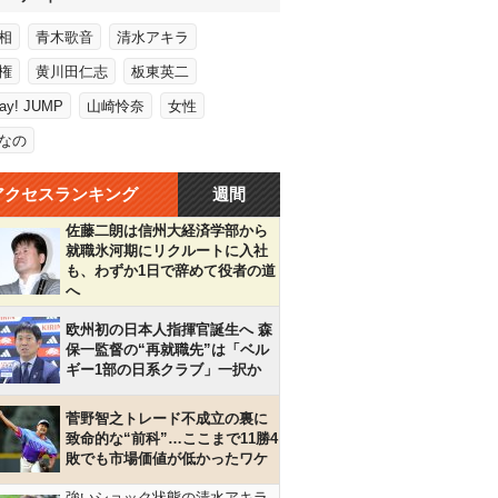
相
青木歌音
清水アキラ
権
黄川田仁志
板東英二
Say! JUMP
山崎怜奈
女性
なの
アクセスランキング
週間
佐藤二朗は信州大経済学部から
就職氷河期にリクルートに入社
も、わずか1日で辞めて役者の道
へ
欧州初の日本人指揮官誕生へ 森
保一監督の“再就職先”は「ベル
ギー1部の日系クラブ」一択か
菅野智之トレード不成立の裏に
致命的な“前科”…ここまで11勝4
敗でも市場価値が低かったワケ
強いショック状態の清水アキラ