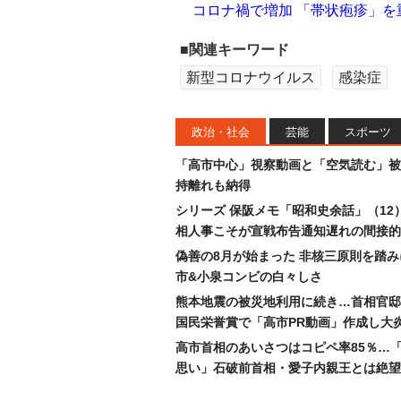
コロナ禍で増加 「帯状疱疹」
■関連キーワード
新型コロナウイルス
感染症
政治・社会
芸能
スポーツ
「高市中心」視察動画と「空気読む」被
持離れも納得
シリーズ 保阪メモ「昭和史余話」（12
相人事こそが宣戦布告通知遅れの間接的
偽善の8月が始まった 非核三原則を踏
市&小泉コンビの白々しさ
熊本地震の被災地利用に続き…首相官邸
国民栄誉賞で「高市PR動画」作成し大
高市首相のあいさつはコピペ率85％…
思い」石破前首相・愛子内親王とは絶望