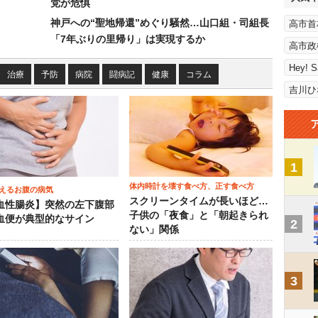
党が危惧
神戸への“聖地帰還”めぐり騒然…山口組・司組長
高市首
「7年ぶりの里帰り」は実現するか
高市政
Hey! 
治療
予防
病院
闘病記
健康
コラム
吉川ひ
1
体内時計を壊す食べ方、正す食べ方
えるお腹の病気
スクリーンタイムが長いほど…
血性腸炎】突然の左下腹部
子供の「夜食」と「朝起きられ
血便が典型的なサイン
2
ない」関係
3