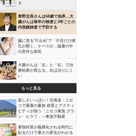
ト
東野圭吾さんは68歳で他界…大
腸がんは毎年の検便と3年ごとの
内視鏡検査で予防する
脇に塗る“汗止め”で「片目だけ瞳
孔が開く」ケースが…猛暑の中
の意外な病気
大腸がんは「左」と「右」で治
療効果が異なる…右は治りにく
い
もっと見る
楽しさいっぱい！北海道・ニセ
コで避暑の夏旅 絶景とアクティ
ビティが揃う「ニセコ東急 グラ
ン・ヒラフ」～東急不動産
暑熱対策が義務化される時代に
貼るだけで暑さの変化がわかる