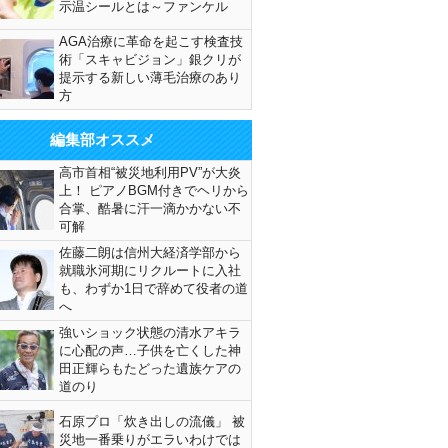
示温シールとは～ファンケル
AGA治療に革命を起こす検査技
術「スキャビジョン」銀クリが
提示する新しい薄毛治療のあり
方
編集部オススメ
高市首相“被災地利用PV”が大炎
上！ ピアノBGM付きでヘリから
合掌、酷暑に汗一滴かかない不
可解
佐藤二朗は信州大経済学部から
就職氷河期にリクルートに入社
も、わずか1日で辞めて役者の道
へ
強いショック状態の清水アキラ
に心配の声…子供を亡くした神
田正輝らもたどった遺族ケアの
道のり
石原プロ「炊き出しの流儀」 被
災地一番乗りがエラいわけでは