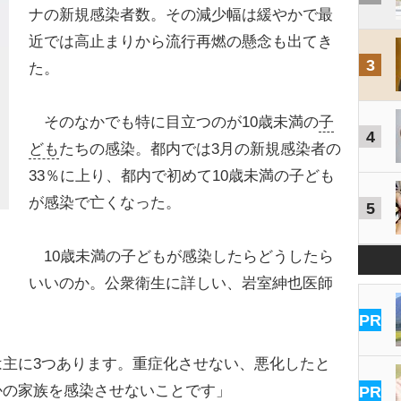
ナの新規感染者数。その減少幅は緩やかで最
近では高止まりから流行再燃の懸念も出てき
3
た。
そのなかでも特に目立つのが10歳未満の
子
4
ども
たちの感染。都内では3月の新規感染者の
33％に上り、都内で初めて10歳未満の子ども
が感染で亡くなった。
5
10歳未満の子どもが感染したらどうしたら
いいのか。公衆衛生に詳しい、岩室紳也医師
PR
主に3つあります。重症化させない、悪化したと
かの家族を感染させないことです」
PR