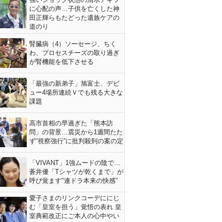
に心配の声…子供を亡くした神
田正輝らもたどった遺族ケアの
道のり
腎臓病（4）ソーセージ、ちく
わ、プロセスチーズの取り過ぎ
が腎機能を低下させる
「最強の新弟子」旭富士、デビ
ュー4場所連続Ｖでも残る大きな
課題
高市首相の早過ぎた「熊本訪
問」の背景…震災から1週間たた
ず“視察強行”に批判殺到の案の定
「VIVANT」1強ムードの陰で…
蒼井優「Tシャツが乾くまで」が
呼び覚ます"連ドラ本来の快感"
愛子さまのリンクコーデににじ
む「皇室を担う」覚悟の表れ 皇
室典範改正にご本人の心中やい