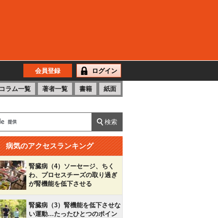
会員登録
ログイン
コラム一覧
著者一覧
書籍
紙面
病気のアクセスランキング
腎臓病（4）ソーセージ、ちく
わ、プロセスチーズの取り過ぎ
が腎機能を低下させる
腎臓病（3）腎機能を低下させな
い運動…たったひとつのポイン