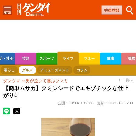
治・社会
芸能
スポーツ
ライフ
マネー
健康
競馬
ボートレース
競輪
オートレース
暮らし
グルメ
アミューズメント
コラム
> 一覧へ
ダンツマ ～男が泣いて喜ぶツマミ
【簡単ムサカ】クミンシードでエキゾチックな仕上
がりに
公開：
18/08/10 06:00
更新：
18/08/10 06:00