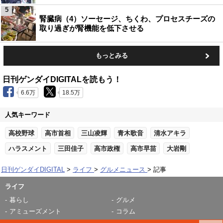
5
腎臓病（4）ソーセージ、ちくわ、プロセスチーズの
取り過ぎが腎機能を低下させる
もっとみる
日刊ゲンダイDIGITALを読もう！
6.6万
18.5万
人気キーワード
高校野球
高市首相
三山凌輝
青木歌音
清水アキラ
ハラスメント
三田佳子
高市政権
高市早苗
大岩剛
日刊ゲンダイDIGITAL
ライフ
グルメニュース
記事
ライフ
暮らし
グルメ
アミューズメント
コラム