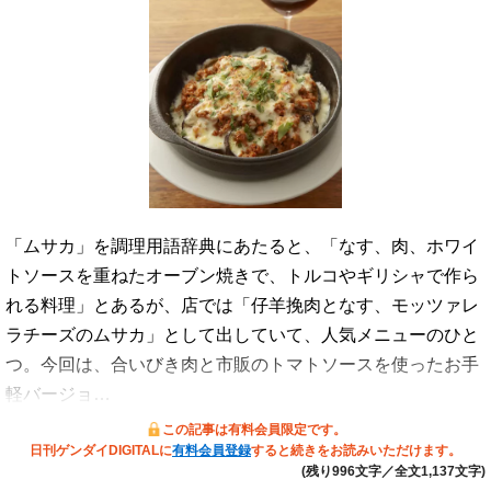
「ムサカ」を調理用語辞典にあたると、「なす、肉、ホワイ
トソースを重ねたオーブン焼きで、トルコやギリシャで作ら
れる料理」とあるが、店では「仔羊挽肉となす、モッツァレ
ラチーズのムサカ」として出していて、人気メニューのひと
つ。今回は、合いびき肉と市販のトマトソースを使ったお手
軽バージョ…
この記事は有料会員限定です。
日刊ゲンダイDIGITALに
有料会員登録
すると続きをお読みいただけます。
(残り996文字／全文1,137文字)