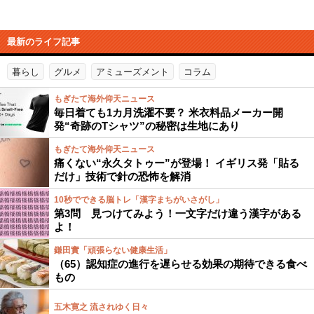
最新のライフ記事
暮らし
グルメ
アミューズメント
コラム
もぎたて海外仰天ニュース
毎日着ても1カ月洗濯不要？ 米衣料品メーカー開
発“奇跡のTシャツ”の秘密は生地にあり
もぎたて海外仰天ニュース
痛くない“永久タトゥー”が登場！ イギリス発「貼る
だけ」技術で針の恐怖を解消
10秒でできる脳トレ「漢字まちがいさがし」
第3問 見つけてみよう！一文字だけ違う漢字がある
よ！
鎌田實「頑張らない健康生活」
（65）認知症の進行を遅らせる効果の期待できる食べ
もの
五木寛之 流されゆく日々