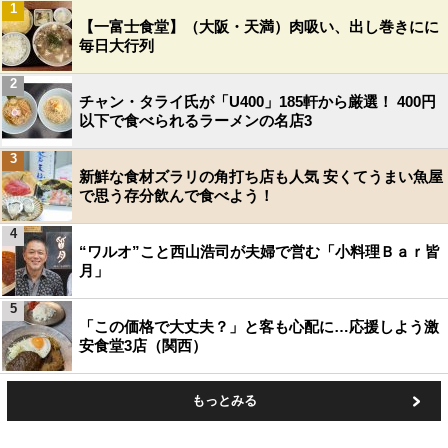
1
【一富士食堂】（大阪・天満）肉吸い、出し巻きにに
毎日大行列
2
チャン・タライ氏が「U400」185軒から厳選！ 400円
以下で食べられるラーメンの名店3
3
新鮮な食材ズラリの角打ち店も人気 安くてうまい魚屋
で思う存分飲んで食べよう！
4
“ワルオ”こと西山浩司が夫婦で営む「小料理Ｂａｒ皆
月」
5
「この価格で大丈夫？」と客も心配に…応援しよう激
安食堂3店（関西）
もっとみる