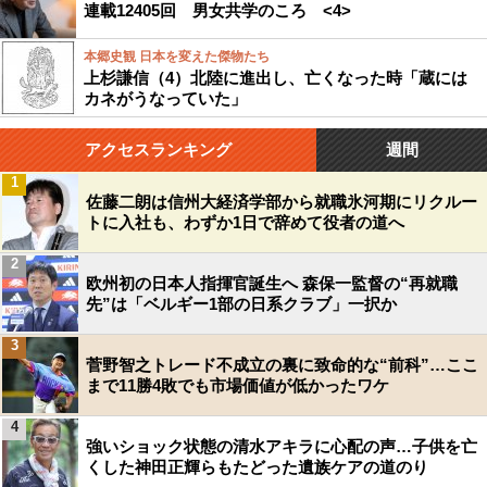
連載12405回 男女共学のころ <4>
本郷史観 日本を変えた傑物たち
上杉謙信（4）北陸に進出し、亡くなった時「蔵には
カネがうなっていた」
アクセスランキング
週間
1
佐藤二朗は信州大経済学部から就職氷河期にリクルー
トに入社も、わずか1日で辞めて役者の道へ
2
欧州初の日本人指揮官誕生へ 森保一監督の“再就職
先”は「ベルギー1部の日系クラブ」一択か
3
菅野智之トレード不成立の裏に致命的な“前科”…ここ
まで11勝4敗でも市場価値が低かったワケ
4
強いショック状態の清水アキラに心配の声…子供を亡
くした神田正輝らもたどった遺族ケアの道のり