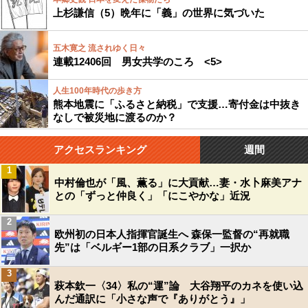
上杉謙信（5）晩年に「義」の世界に気づいた
五木寛之 流されゆく日々
連載12406回 男女共学のころ <5>
人生100年時代の歩き方
熊本地震に「ふるさと納税」で支援…寄付金は中抜き
なしで被災地に渡るのか？
アクセスランキング
週間
1
中村倫也が「風、薫る」に大貢献…妻・水卜麻美アナ
との「ずっと仲良く」「にこやかな」近況
2
欧州初の日本人指揮官誕生へ 森保一監督の“再就職
先”は「ベルギー1部の日系クラブ」一択か
3
萩本欽一〈34〉私の“運”論 大谷翔平のカネを使い込
んだ通訳に「小さな声で『ありがとう』」