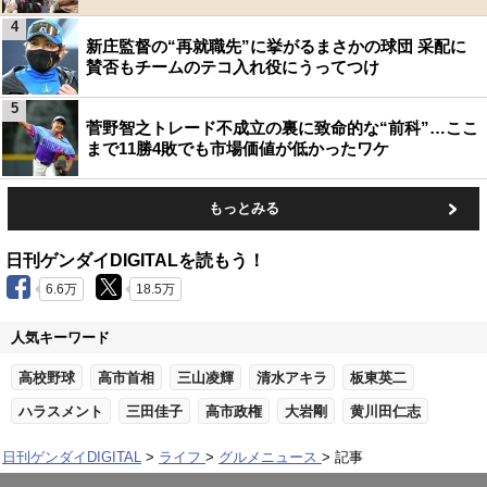
4
新庄監督の“再就職先”に挙がるまさかの球団 采配に
賛否もチームのテコ入れ役にうってつけ
5
菅野智之トレード不成立の裏に致命的な“前科”…ここ
まで11勝4敗でも市場価値が低かったワケ
もっとみる
日刊ゲンダイDIGITALを読もう！
6.6万
18.5万
人気キーワード
高校野球
高市首相
三山凌輝
清水アキラ
板東英二
ハラスメント
三田佳子
高市政権
大岩剛
黄川田仁志
日刊ゲンダイDIGITAL
ライフ
グルメニュース
記事