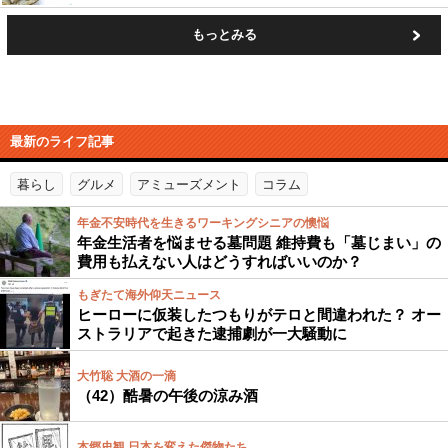
もっとみる
最新のライフ記事
暮らし
グルメ
アミューズメント
コラム
年金不安時代を生きるワーキングシニアの懊悩
年金生活者を悩ませる墓問題 維持費も「墓じまい」の
費用も払えない人はどうすればいいのか？
もぎたて海外仰天ニュース
ヒーローに仮装したつもりがテロと間違われた？ オー
ストラリアで起きた逮捕劇が一大騒動に
大竹聡 大酒の一滴
（42）酷暑の午後の涼み酒
本郷史観 日本を変えた傑物たち