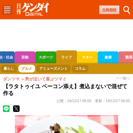
治・社会
芸能
スポーツ
ライフ
マネー
健康
競馬
ボートレース
競輪
オートレース
暮らし
グルメ
アミューズメント
コラム
> 一覧へ
ダンツマ ～男が泣いて喜ぶツマミ
【ラタトゥイユ ベーコン添え】煮込まないで混ぜて
作る
公開：
19/12/17 06:00
更新：
19/12/17 06:00