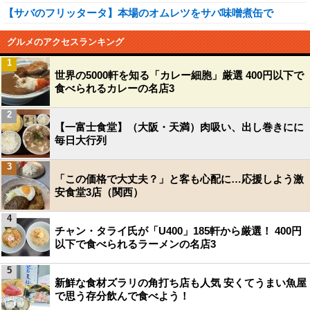
【サバのフリッタータ】本場のオムレツをサバ味噌煮缶で
グルメのアクセスランキング
1
世界の5000軒を知る「カレー細胞」厳選 400円以下で
食べられるカレーの名店3
2
【一富士食堂】（大阪・天満）肉吸い、出し巻きにに
毎日大行列
3
「この価格で大丈夫？」と客も心配に…応援しよう激
安食堂3店（関西）
4
チャン・タライ氏が「U400」185軒から厳選！ 400円
以下で食べられるラーメンの名店3
5
新鮮な食材ズラリの角打ち店も人気 安くてうまい魚屋
で思う存分飲んで食べよう！