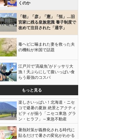
くのか
「朝」「彦」「憲」「恒」…旧
宮家に残る皇族意識 養子制度で
改めて注目された「通字」
毒ヘビに噛まれた妻を救った夫
の機転が米国で話題
江戸川で“高級魚”がドッサリ大
漁！天ぷらにして腹いっぱい食
らう最強のコスパ
もっと見る
楽しさいっぱい！北海道・ニセ
コで避暑の夏旅 絶景とアクティ
ビティが揃う「ニセコ東急 グラ
ン・ヒラフ」～東急不動産
暑熱対策が義務化される時代に
貼るだけで暑さの変化がわかる