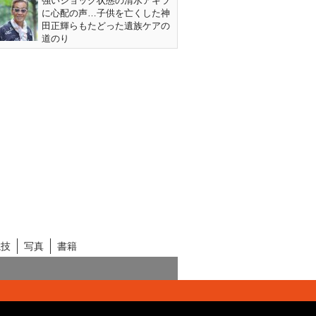
強いショック状態の清水アキラ
に心配の声…子供を亡くした神
田正輝らもたどった遺族ケアの
道のり
競技
写真
書籍