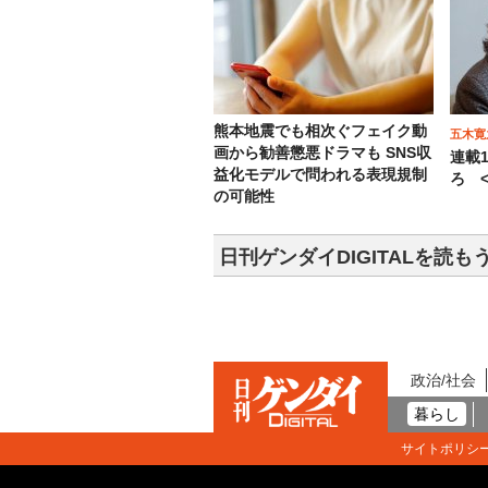
熊本地震でも相次ぐフェイク動
五木寛
画から勧善懲悪ドラマも SNS収
連載
益化モデルで問われる表現規制
ろ <
の可能性
日刊ゲンダイDIGITALを読も
政治/社会
暮らし
サイトポリシ