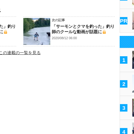
ス
PR
次の記事
た」釣り
「サーモンとクマを釣った」釣り
に
師のクールな動画が話題に
2020/08/12 06:00
この連載の一覧を見る
1
2
3
4