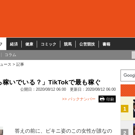
フ
経済
健康
コミック
競馬
公営競技
書籍
コラム
ュース
記事
稼いでいる？」TikTokで最も稼ぐ
公開日：
2020/08/12 06:00
更新日：
2020/08/12 06:00
>> バックナンバー
印刷
1
答えの前に、ビキニ姿のこの女性が誰なの
2