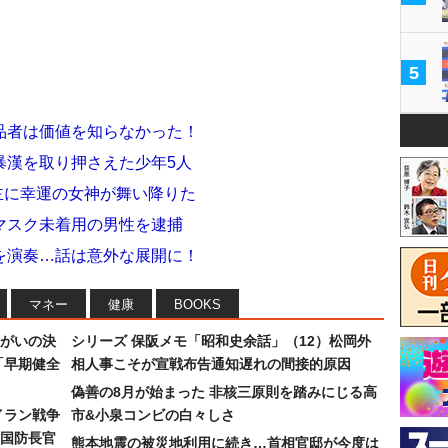
5
品者は価値を知らなかった！
暴漢を取り押さえた少年5人
主に幸運の女神が舞い降りた
マスク未着用の男性を逮捕
を演奏…話は意外な展開に！
マネー
健康
BOOKS
まがいの決
シリーズ 保阪メモ「昭和史余話」（12）松岡外
「早期健全
相人事こそが宣戦布告通知遅れの間接的原因
偽善の8月が始まった 非核三原則を踏みにじる高
イラン戦争
市&小泉コンビの白々しさ
国防長官
熊本地震の被災地利用に続き…首相官邸が今度は