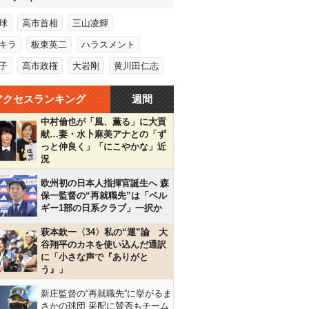
球
高市首相
三山凌輝
キラ
板東英二
ハラスメント
子
高市政権
大岩剛
黄川田仁志
アクセスランキング
週間
中村倫也が「風、薫る」に大貢
献…妻・水卜麻美アナとの「ず
っと仲良く」「にこやかな」近
況
欧州初の日本人指揮官誕生へ 森
保一監督の“再就職先”は「ベル
ギー1部の日系クラブ」一択か
萩本欽一〈34〉私の“運”論 大
谷翔平のカネを使い込んだ通訳
に「小さな声で『ありがと
う』」
新庄監督の“再就職先”に挙がるま
さかの球団 采配に賛否もチーム