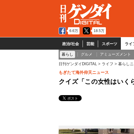
6.6万
18.5万
政治/社会
芸能
スポーツ
ライ
暮らし
グルメ
アミューズメント
日刊ゲンダイDIGITAL
ライフ
暮らしニ
もぎたて海外仰天ニュース
クイズ「この女性はいくら