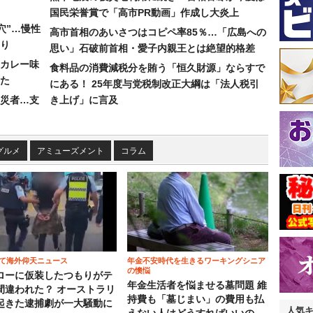
国民栄誉賞で「高市PR動画」作成し大炎上
穴”…慢性
高市首相のあいさつはコピペ率85％…「広島への
り
思い」石破前首相・愛子内親王とは絶望的格差
カレー味
食料品の消費減税分を賄う「恒久財源」ならすで
た
にある！ 25年度与党税制改正大綱は「法人税引
災者…支
き上げ」に言及
グルメ
アミューズメント
コラム
て海外仰天ニュース
年金不安時代を生きるワーキングシニア
の懊悩
ローに仮装したつもりがテ
年金生活者を悩ませる墓問題 維
間違われた？ オーストラリ
持費も「墓じまい」の費用も払
起きた逮捕劇が一大騒動に
人気