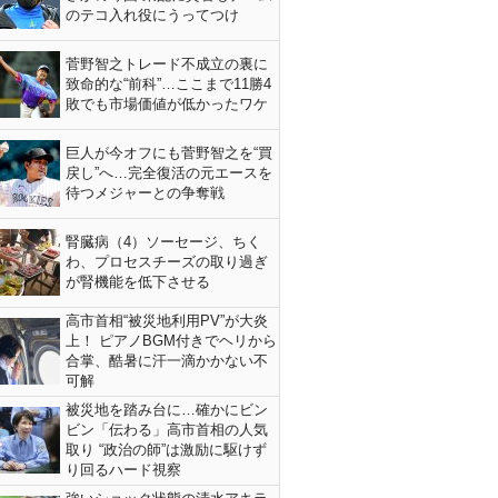
のテコ入れ役にうってつけ
菅野智之トレード不成立の裏に
致命的な“前科”…ここまで11勝4
敗でも市場価値が低かったワケ
巨人が今オフにも菅野智之を“買
戻し”へ…完全復活の元エースを
待つメジャーとの争奪戦
腎臓病（4）ソーセージ、ちく
わ、プロセスチーズの取り過ぎ
が腎機能を低下させる
高市首相“被災地利用PV”が大炎
上！ ピアノBGM付きでヘリから
合掌、酷暑に汗一滴かかない不
可解
被災地を踏み台に…確かにビン
ビン「伝わる」高市首相の人気
取り “政治の師”は激励に駆けず
り回るハード視察