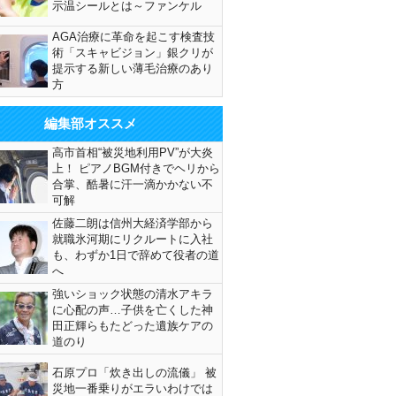
示温シールとは～ファンケル
AGA治療に革命を起こす検査技
術「スキャビジョン」銀クリが
提示する新しい薄毛治療のあり
方
編集部オススメ
高市首相“被災地利用PV”が大炎
上！ ピアノBGM付きでヘリから
合掌、酷暑に汗一滴かかない不
可解
佐藤二朗は信州大経済学部から
就職氷河期にリクルートに入社
も、わずか1日で辞めて役者の道
へ
強いショック状態の清水アキラ
に心配の声…子供を亡くした神
田正輝らもたどった遺族ケアの
道のり
石原プロ「炊き出しの流儀」 被
災地一番乗りがエラいわけでは