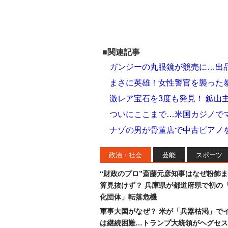
■関連記事
ガンジーの丸眼鏡が競売に…出
まさに英雄！女性警官を襲った
激レア宝石を3度も発見！ 鉱山
ついにここまで…米国カジノで
ナゾの男が骨董店で中古ピアノ
政治・社会
芸能
スポーツ
“財政のプロ”斎藤元彦知事はなぜ粉飾
算見抜けず？ 兵庫県が都道府県で初の
化団体」転落危機
軍事大国がなぜ？ 米が「兵器枯渇」で
は継続困難…トランプ大統領がヘグセス