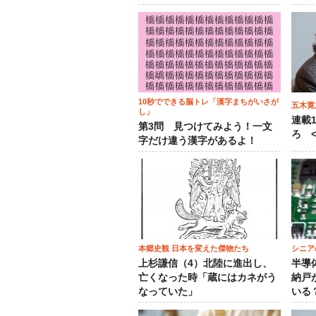
10秒でできる脳トレ「漢字まちがいさが
五木寛
し」
連載
第3問 見つけてみよう！一文
ろ <
字だけ違う漢字があるよ！
本郷史観 日本を変えた傑物たち
シニア
上杉謙信（4）北陸に進出し、
半導
亡くなった時「蔵にはカネがう
納戸
なっていた」
いる