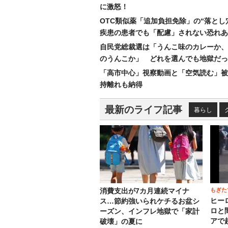
に激怒！
OTC類似薬「追加負担免除」の“落とし
疾患の患者でも「配慮」されない恐れあ
自民党総裁選は「うんこ味のカレーか、
のうんこか」 どれを選んでも地獄だっ
「高市中心」視察動画と「空気読む」被
持離れも納得
最新のライフ記事
暮らし
もぎた
消費支出が7カ月連続マイナ
ヒー
ス…節約強いられケチるお盆シ
ロと
ーズン、インフレ地獄で「家計
アで
破壊」の夏に