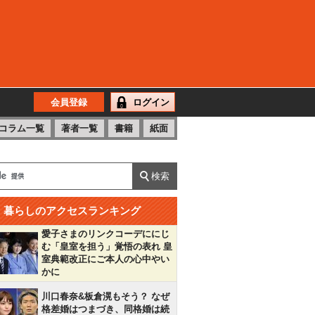
会員登録
ログイン
コラム一覧
著者一覧
書籍
紙面
暮らしのアクセスランキング
愛子さまのリンクコーデににじ
む「皇室を担う」覚悟の表れ 皇
室典範改正にご本人の心中やい
かに
川口春奈&板倉滉もそう？ なぜ
格差婚はつまづき、同格婚は続