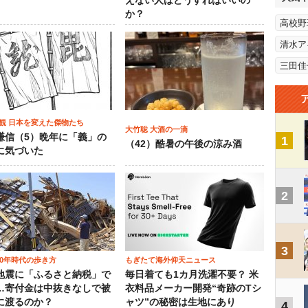
えない人はどうすればいいの
か？
高校野
清水ア
三田佳
観 日本を変えた傑物たち
大竹聡 大酒の一滴
謙信（5）晩年に「義」の
1
（42）酷暑の午後の涼み酒
に気づいた
2
3
00年時代の歩き方
もぎたて海外仰天ニュース
地震に「ふるさと納税」で
毎日着ても1カ月洗濯不要？ 米
…寄付金は中抜きなしで被
衣料品メーカー開発“奇跡のTシ
に渡るのか？
ャツ”の秘密は生地にあり
4