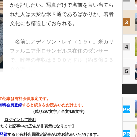
かを記したい。写真だけで名前を言い当てら
れた人は大変な米国通であるばかりか、若者
3
文化にも精通しておられる。
名前はアディソン・レイ（１９）。米カリ
4
フォルニア州ロサンゼルス在住のダンサー
で、昨年の年収は５００万ドル（約５億２５
００万円…
5
の記事は有料会員限定です。
有料会員登録
すると続きをお読みいただけます。
PR
(残り297文字／全文438文字)
ログインして読む
ただくと記事中の広告が非表示になります】
PR
登録
すると有料会員限定記事が3本お読みいただけます。