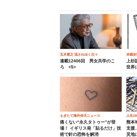
五木寛之 流されゆく日々
本郷史
連載12406回 男女共学のこ
上杉
ろ <5>
世界
もぎたて海外仰天ニュース
人生1
痛くない“永久タトゥー”が登
熊本
場！ イギリス発「貼るだけ」技
支援
術で針の恐怖を解消
災地