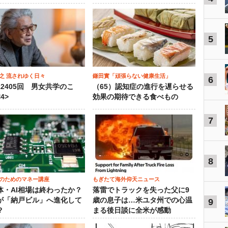
5
之 流されゆく日々
鎌田實「頑張らない健康生活」
6
12405回 男女共学のこ
（65）認知症の進行を遅らせる
4>
効果の期待できる食べもの
7
8
のためのマネー講座
もぎたて海外仰天ニュース
体・AI相場は終わったか？
落雷でトラックを失った父に9
が「納戸ビル」へ進化して
歳の息子は…米ユタ州での心温
9
？
まる後日談に全米が感動