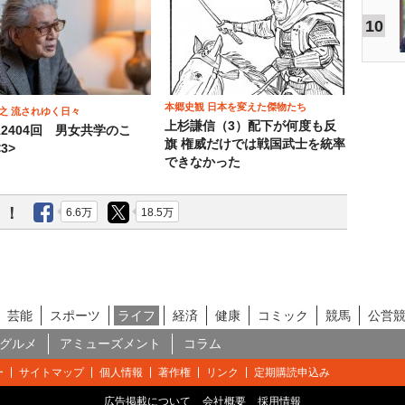
10
本郷史観 日本を変えた傑物たち
之 流されゆく日々
上杉謙信（3）配下が何度も反
12404回 男女共学のこ
旗 権威だけでは戦国武士を統率
3>
できなかった
う！
6.6万
18.5万
芸能
スポーツ
ライフ
経済
健康
コミック
競馬
公営
グルメ
アミューズメント
コラム
ー
サイトマップ
個人情報
著作権
リンク
定期購読申込み
広告掲載について
会社概要
採用情報