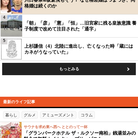
格婚は続くのか
4
「朝」「彦」「憲」「恒」…旧宮家に残る皇族意識 養
子制度で改めて注目された「通字」
5
上杉謙信（4）北陸に進出し、亡くなった時「蔵には
カネがうなっていた」
もっとみる
最新のライフ記事
暮らし
グルメ
アミューズメント
コラム
サウナを求め東へ西へ ととのって一杯
「グランパークホテル ザ・ルクソー南柏」銭湯並みの