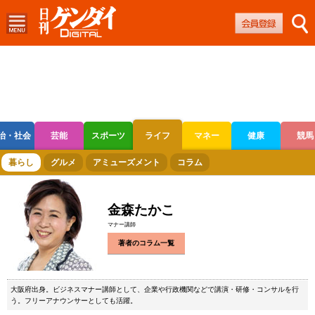
治・社会
芸能
スポーツ
ライフ
マネー
健康
競馬
ボートレース
競輪
オートレース
暮らし
グルメ
アミューズメント
コラム
金森たかこ
マナー講師
著者のコラム一覧
大阪府出身。ビジネスマナー講師として、企業や行政機関などで講演・研修・コンサルを行
う。フリーアナウンサーとしても活躍。