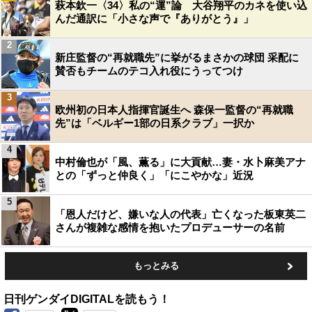
萩本欽一〈34〉私の“運”論 大谷翔平のカネを使い込
んだ通訳に「小さな声で『ありがとう』」
2
新庄監督の“再就職先”に挙がるまさかの球団 采配に
賛否もチームのテコ入れ役にうってつけ
3
欧州初の日本人指揮官誕生へ 森保一監督の“再就職
先”は「ベルギー1部の日系クラブ」一択か
4
中村倫也が「風、薫る」に大貢献…妻・水卜麻美アナ
との「ずっと仲良く」「にこやかな」近況
5
「恩人だけど、嫌いな人の代表」亡くなった板東英二
さんが複雑な感情を抱いたプロデューサーの名前
もっとみる
日刊ゲンダイDIGITALを読もう！