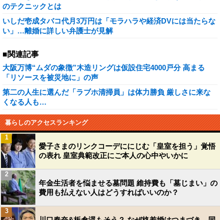
のテクニックとは
いしだ壱成タバコ代月3万円は「モラハラや経済DVには当たらな
い」…離婚に詳しい弁護士が見解
■関連記事
大阪万博“ムダの象徴”木造リングは仮設住宅4000戸分 高まる
「リソースを被災地に」の声
第二の人生に選んだ「ラブホ清掃員」は体力勝負 厳しさに来な
くなる人も…
暮らしのアクセスランキング
1
愛子さまのリンクコーデににじむ「皇室を担う」覚悟
の表れ 皇室典範改正にご本人の心中やいかに
2
年金生活者を悩ませる墓問題 維持費も「墓じまい」の
費用も払えない人はどうすればいいのか？
3
川口春奈&板倉滉もそう？ なぜ格差婚はつまづき、同