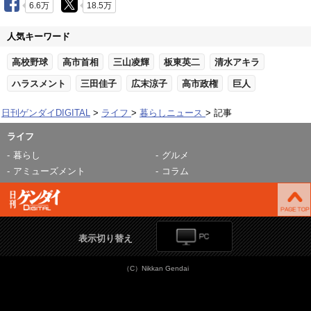
6.6万
18.5万
人気キーワード
高校野球
高市首相
三山凌輝
板東英二
清水アキラ
ハラスメント
三田佳子
広末涼子
高市政権
巨人
日刊ゲンダイDIGITAL
ライフ
暮らしニュース
記事
ライフ
暮らし
グルメ
アミューズメント
コラム
表示切り替え
（C）Nikkan Gendai