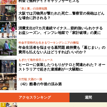
料金で無料ナイトキャップサービスも
「表と裏」の法律知識
大阪では刃物男が撃たれた死亡…警察官の発砲はどん
な場合に許される？
消費支出が7カ月連続マイナス…節約強いられケチる
お盆シーズン、インフレ地獄で「家計破壊」の夏に
年金不安時代を生きるワーキングシニアの懊悩
年金生活者を悩ませる墓問題 維持費も「墓じまい」の
費用も払えない人はどうすればいいのか？
もぎたて海外仰天ニュース
ヒーローに仮装したつもりがテロと間違われた？ オー
ストラリアで起きた逮捕劇が一大騒動に
大竹聡 大酒の一滴
（42）酷暑の午後の涼み酒
アクセスランキング
週間
1