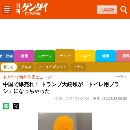
治・社会
芸能
スポーツ
ライフ
マネー
健康
競馬
ボートレース
競輪
オートレース
暮らし
グルメ
アミューズメント
コラム
> 一覧へ
もぎたて海外仰天ニュース
中国で爆売れ！ トランプ大統領が「トイレ用ブラ
シ」になっちゃった
公開：
25/04/22 06:00
更新：
25/04/22 06:00