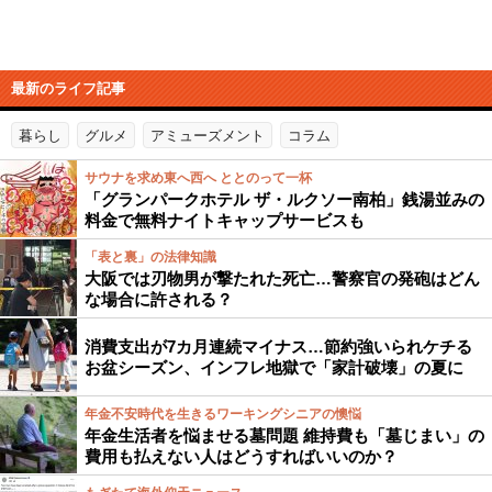
最新のライフ記事
暮らし
グルメ
アミューズメント
コラム
サウナを求め東へ西へ ととのって一杯
「グランパークホテル ザ・ルクソー南柏」銭湯並みの
料金で無料ナイトキャップサービスも
「表と裏」の法律知識
大阪では刃物男が撃たれた死亡…警察官の発砲はどん
な場合に許される？
消費支出が7カ月連続マイナス…節約強いられケチる
お盆シーズン、インフレ地獄で「家計破壊」の夏に
年金不安時代を生きるワーキングシニアの懊悩
年金生活者を悩ませる墓問題 維持費も「墓じまい」の
費用も払えない人はどうすればいいのか？