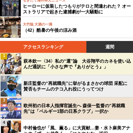
もぎたて海外仰天ニュース
ヒーローに仮装したつもりがテロと間違われた？ オー
ストラリアで起きた逮捕劇が一大騒動に
大竹聡 大酒の一滴
（42）酷暑の午後の涼み酒
アクセスランキング
週間
1
萩本欽一〈34〉私の“運”論 大谷翔平のカネを使い込
んだ通訳に「小さな声で『ありがとう』」
2
新庄監督の“再就職先”に挙がるまさかの球団 采配に
賛否もチームのテコ入れ役にうってつけ
3
欧州初の日本人指揮官誕生へ 森保一監督の“再就職
先”は「ベルギー1部の日系クラブ」一択か
4
中村倫也が「風、薫る」に大貢献…妻・水卜麻美アナ