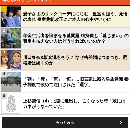
1
愛子さまのリンクコーデににじむ「皇室を担う」覚悟
の表れ 皇室典範改正にご本人の心中やいかに
2
年金生活者を悩ませる墓問題 維持費も「墓じまい」の
費用も払えない人はどうすればいいのか？
3
川口春奈&板倉滉もそう？ なぜ格差婚はつまづき、同
格婚は続くのか
4
「朝」「彦」「憲」「恒」…旧宮家に残る皇族意識 養
子制度で改めて注目された「通字」
5
上杉謙信（4）北陸に進出し、亡くなった時「蔵には
カネがうなっていた」
もっとみる