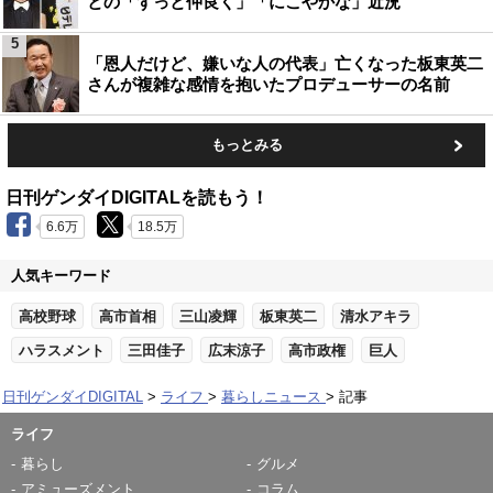
との「ずっと仲良く」「にこやかな」近況
5
「恩人だけど、嫌いな人の代表」亡くなった板東英二
さんが複雑な感情を抱いたプロデューサーの名前
もっとみる
日刊ゲンダイDIGITALを読もう！
6.6万
18.5万
人気キーワード
高校野球
高市首相
三山凌輝
板東英二
清水アキラ
ハラスメント
三田佳子
広末涼子
高市政権
巨人
日刊ゲンダイDIGITAL
ライフ
暮らしニュース
記事
ライフ
暮らし
グルメ
アミューズメント
コラム