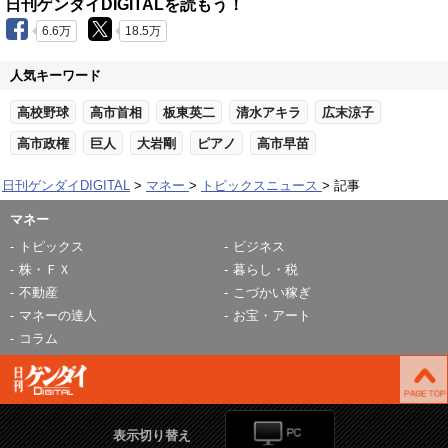
日刊ゲンダイDIGITALを読もう！
6.6万
18.5万
人気キーワード
高校野球
高市首相
板東英二
清水アキラ
広末涼子
高市政権
巨人
大岩剛
ピアノ
高市早苗
日刊ゲンダイDIGITAL
マネー
トピックスニュース
記事
マネー
トピックス
ビジネス
株・ＦＸ
暮らし・税
不動産
こづかい稼ぎ
マネーの達人
お宝・アート
コラム
表示切り替え