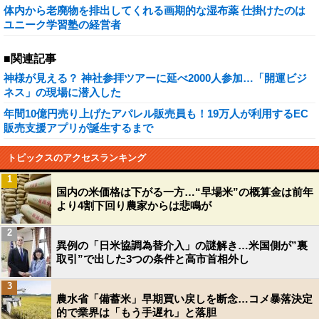
体内から老廃物を排出してくれる画期的な湿布薬 仕掛けたのは
ユニーク学習塾の経営者
■関連記事
神様が見える？ 神社参拝ツアーに延べ2000人参加…「開運ビジ
ネス」の現場に潜入した
年間10億円売り上げたアパレル販売員も！19万人が利用するEC
販売支援アプリが誕生するまで
トピックスのアクセスランキング
1
国内の米価格は下がる一方…“早場米”の概算金は前年
より4割下回り農家からは悲鳴が
2
異例の「日米協調為替介入」の謎解き…米国側が”裏
取引”で出した3つの条件と高市首相外し
3
農水省「備蓄米」早期買い戻しを断念…コメ暴落決定
的で業界は「もう手遅れ」と落胆