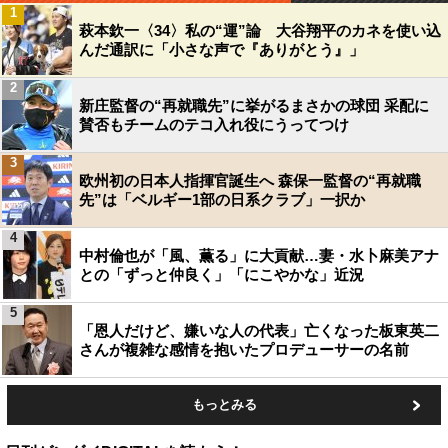
1
萩本欽一〈34〉私の“運”論 大谷翔平のカネを使い込
んだ通訳に「小さな声で『ありがとう』」
2
新庄監督の“再就職先”に挙がるまさかの球団 采配に
賛否もチームのテコ入れ役にうってつけ
3
欧州初の日本人指揮官誕生へ 森保一監督の“再就職
先”は「ベルギー1部の日系クラブ」一択か
4
中村倫也が「風、薫る」に大貢献…妻・水卜麻美アナ
との「ずっと仲良く」「にこやかな」近況
5
「恩人だけど、嫌いな人の代表」亡くなった板東英二
さんが複雑な感情を抱いたプロデューサーの名前
もっとみる