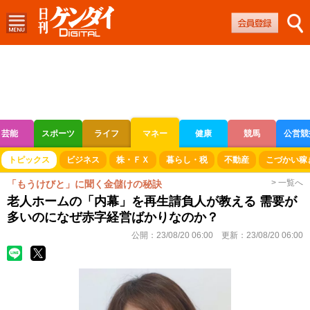
芸能
スポーツ
ライフ
マネー
健康
競馬
公営競
ボートレース
競輪
オートレース
トピックス
ビジネス
株・ＦＸ
暮らし・税
不動産
こづかい稼
> 一覧へ
「もうけびと」に聞く金儲けの秘訣
老人ホームの「内幕」を再生請負人が教える 需要が
多いのになぜ赤字経営ばかりなのか？
公開：
23/08/20 06:00
更新：
23/08/20 06:00