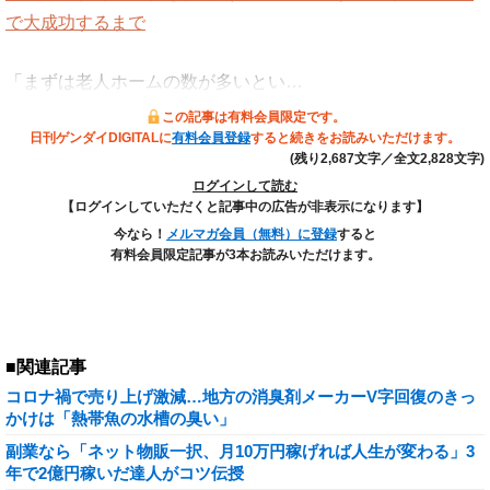
で大成功するまで
「まずは老人ホームの数が多いとい…
この記事は有料会員限定です。
日刊ゲンダイDIGITALに
有料会員登録
すると続きをお読みいただけます。
(残り2,687文字／全文2,828文字)
ログインして読む
【ログインしていただくと記事中の広告が非表示になります】
今なら！
メルマガ会員（無料）に登録
すると
有料会員限定記事が3本お読みいただけます。
■関連記事
コロナ禍で売り上げ激減…地方の消臭剤メーカーV字回復のきっ
かけは「熱帯魚の水槽の臭い」
副業なら「ネット物販一択、月10万円稼げれば人生が変わる」3
年で2億円稼いだ達人がコツ伝授