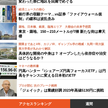
変わった崇仁地区を回廊でめぐる
経済ニュースの核心
銀行界の宿願テーマ…vs証券「ファイアウォール規
制」の緩和は波乱含み
築地、日本橋、銀座、臨海エリア 大都会の未来予想図
東京・築地、150～210メートルが7棟 新たな街は摩天
楼
開業まであと4年、カジノIR、ギャンブル学の権威・丸岡一郎大阪
商大学長が丸わかり解説
具体的な開発の中身は？ オープンしたら依存症や治安
はどうなるか？
マネーの教科書
円高ハンター「iシェアーズ円高フォーカスETF」は円
高をチャンスに変える日本初のETF
プロが読む 次のブレーク銘柄
「ジェイック」は業績好調 2023年高値5130円に挑戦
アクセスランキング
週間