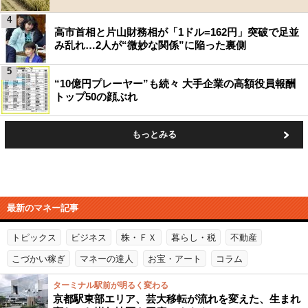
4
高市首相と片山財務相が「1ドル=162円」突破で足並
み乱れ…2人が“微妙な関係”に陥った裏側
5
“10億円プレーヤー”も続々 大手企業の高額役員報酬
トップ50の顔ぶれ
もっとみる
最新のマネー記事
トピックス
ビジネス
株・ＦＸ
暮らし・税
不動産
こづかい稼ぎ
マネーの達人
お宝・アート
コラム
ターミナル駅前が明るく変わる
京都駅東部エリア、芸大移転が流れを変えた、生まれ