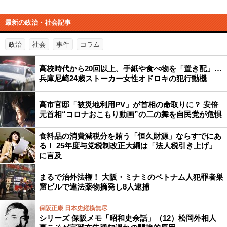
最新の政治・社会記事
政治
社会
事件
コラム
高校時代から20回以上、手紙や食べ物を「置き配」…
兵庫尼崎24歳ストーカー女性オドロキの犯行動機
高市官邸「被災地利用PV」が首相の命取りに？ 安倍
元首相“コロナおこもり動画”の二の舞を自民党が危惧
食料品の消費減税分を賄う「恒久財源」ならすでにあ
る！ 25年度与党税制改正大綱は「法人税引き上げ」
に言及
まるで治外法権！ 大阪・ミナミのベトナム人犯罪者巣
窟ビルで違法薬物摘発し8人逮捕
保阪正康 日本史縦横無尽
シリーズ 保阪メモ「昭和史余話」（12）松岡外相人