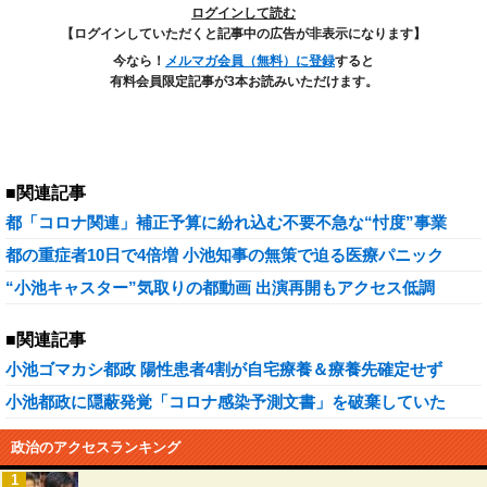
ログインして読む
【ログインしていただくと記事中の広告が非表示になります】
今なら！
メルマガ会員（無料）に登録
すると
有料会員限定記事が3本お読みいただけます。
■関連記事
都「コロナ関連」補正予算に紛れ込む不要不急な“忖度”事業
都の重症者10日で4倍増 小池知事の無策で迫る医療パニック
“小池キャスター”気取りの都動画 出演再開もアクセス低調
■関連記事
小池ゴマカシ都政 陽性患者4割が自宅療養＆療養先確定せず
小池都政に隠蔽発覚「コロナ感染予測文書」を破棄していた
政治のアクセスランキング
1