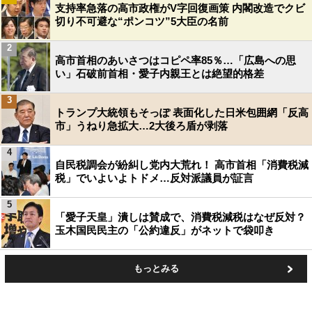
支持率急落の高市政権がV字回復画策 内閣改造でクビ
切り不可避な“ポンコツ”5大臣の名前
2
高市首相のあいさつはコピペ率85％…「広島への思
い」石破前首相・愛子内親王とは絶望的格差
3
トランプ大統領もそっぽ 表面化した日米包囲網「反高
市」うねり急拡大…2大後ろ盾が剥落
4
自民税調会が紛糾し党内大荒れ！ 高市首相「消費税減
税」でいよいよトドメ…反対派議員が証言
5
「愛子天皇」潰しは賛成で、消費税減税はなぜ反対？
玉木国民民主の「公約違反」がネットで袋叩き
もっとみる