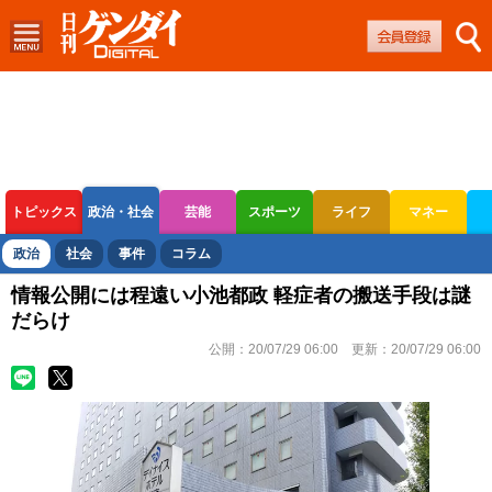
トピックス
政治・社会
芸能
スポーツ
ライフ
マネー
ボートレース
競輪
オートレース
政治
社会
事件
コラム
情報公開には程遠い小池都政 軽症者の搬送手段は謎
だらけ
公開：
20/07/29 06:00
更新：
20/07/29 06:00