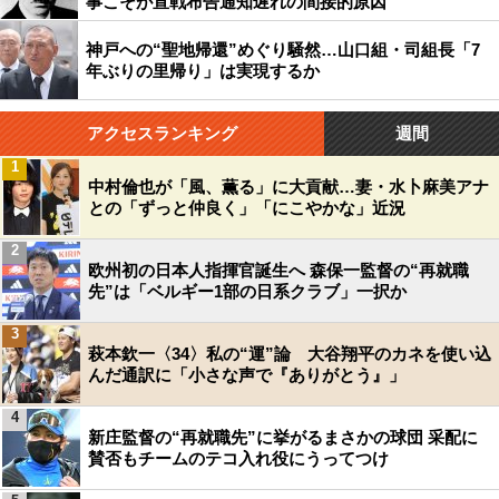
事こそが宣戦布告通知遅れの間接的原因
神戸への“聖地帰還”めぐり騒然…山口組・司組長「7
年ぶりの里帰り」は実現するか
アクセスランキング
週間
1
中村倫也が「風、薫る」に大貢献…妻・水卜麻美アナ
との「ずっと仲良く」「にこやかな」近況
2
欧州初の日本人指揮官誕生へ 森保一監督の“再就職
先”は「ベルギー1部の日系クラブ」一択か
3
萩本欽一〈34〉私の“運”論 大谷翔平のカネを使い込
んだ通訳に「小さな声で『ありがとう』」
4
新庄監督の“再就職先”に挙がるまさかの球団 采配に
賛否もチームのテコ入れ役にうってつけ