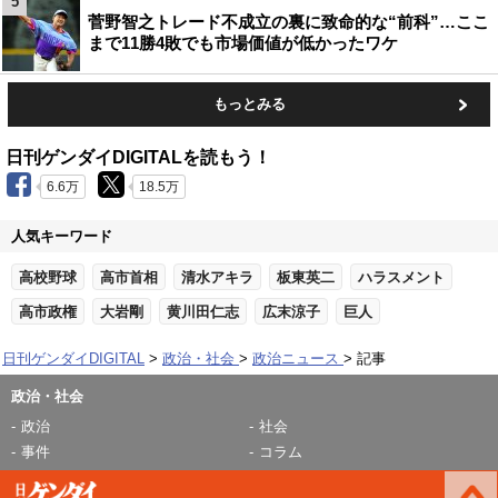
5
菅野智之トレード不成立の裏に致命的な“前科”…ここ
まで11勝4敗でも市場価値が低かったワケ
もっとみる
日刊ゲンダイDIGITALを読もう！
6.6万
18.5万
人気キーワード
高校野球
高市首相
清水アキラ
板東英二
ハラスメント
高市政権
大岩剛
黄川田仁志
広末涼子
巨人
日刊ゲンダイDIGITAL
政治・社会
政治ニュース
記事
政治・社会
政治
社会
事件
コラム