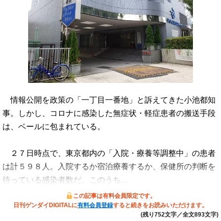
情報公開を政策の「一丁目一番地」と訴えてきた小池都知
事。しかし、コロナに感染した無症状・軽症患者の搬送手段
は、ベールに包まれている。
２７日時点で、東京都内の「入院・療養等調整中」の患者
は計５９８人。入院するか宿泊療養するか、保健所の判断を
待っている感染者数だ。このうち…
この記事は有料会員限定です。
日刊ゲンダイDIGITALに
有料会員登録
すると続きをお読みいただけます。
(残り752文字／全文893文字)