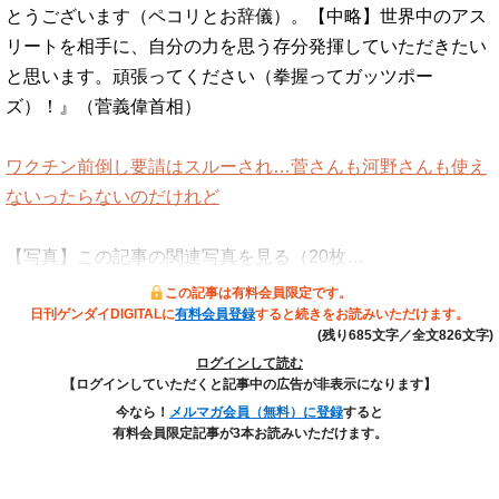
とうございます（ペコリとお辞儀）。【中略】世界中のアス
リートを相手に、自分の力を思う存分発揮していただきたい
と思います。頑張ってください（拳握ってガッツポー
ズ）！』（菅義偉首相）
ワクチン前倒し要請はスルーされ…菅さんも河野さんも使え
ないったらないのだけれど
【写真】この記事の関連写真を見る（20枚…
この記事は有料会員限定です。
日刊ゲンダイDIGITALに
有料会員登録
すると続きをお読みいただけます。
(残り685文字／全文826文字)
ログインして読む
【ログインしていただくと記事中の広告が非表示になります】
今なら！
メルマガ会員（無料）に登録
すると
有料会員限定記事が3本お読みいただけます。