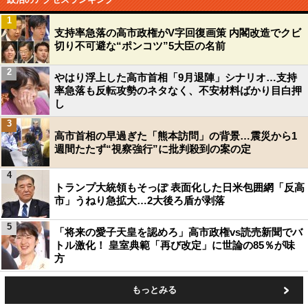
1
支持率急落の高市政権がV字回復画策 内閣改造でクビ
切り不可避な“ポンコツ”5大臣の名前
2
やはり浮上した高市首相「9月退陣」シナリオ…支持
率急落も反転攻勢のネタなく、不安材料ばかり目白押
し
3
高市首相の早過ぎた「熊本訪問」の背景…震災から1
週間たたず“視察強行”に批判殺到の案の定
4
トランプ大統領もそっぽ 表面化した日米包囲網「反高
市」うねり急拡大…2大後ろ盾が剥落
5
「将来の愛子天皇を認めろ」高市政権vs読売新聞でバ
トル激化！ 皇室典範「再び改定」に世論の85％が味
方
もっとみる