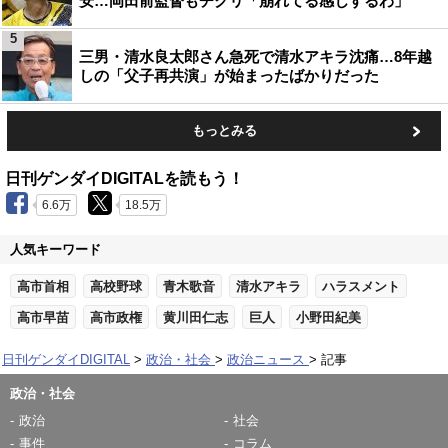
安…岡田前監督もチクリ「崩れてる感じするわ」
5
三男・清水良太郎さん急死で清水アキラ沈痛…8年越
しの「父子再共演」が始まったばかりだった
もっとみる
日刊ゲンダイDIGITALを読もう！
6.6万
18.5万
人気キーワード
高市首相
高校野球
青木歌音
清水アキラ
ハラスメント
高市早苗
高市政権
黄川田仁志
巨人
小野田紀美
日刊ゲンダイDIGITAL
政治・社会
政治ニュース
記事
政治・社会
政治
社会
事件
コラム