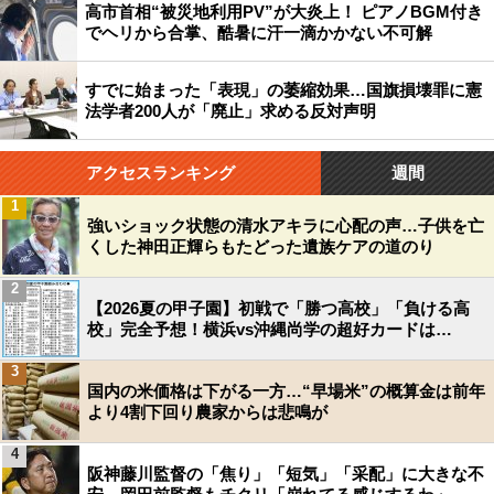
高市首相“被災地利用PV”が大炎上！ ピアノBGM付き
でヘリから合掌、酷暑に汗一滴かかない不可解
すでに始まった「表現」の萎縮効果…国旗損壊罪に憲
法学者200人が「廃止」求める反対声明
アクセスランキング
週間
1
強いショック状態の清水アキラに心配の声…子供を亡
くした神田正輝らもたどった遺族ケアの道のり
2
【2026夏の甲子園】初戦で「勝つ高校」「負ける高
校」完全予想！横浜vs沖縄尚学の超好カードは…
3
国内の米価格は下がる一方…“早場米”の概算金は前年
より4割下回り農家からは悲鳴が
4
阪神藤川監督の「焦り」「短気」「采配」に大きな不