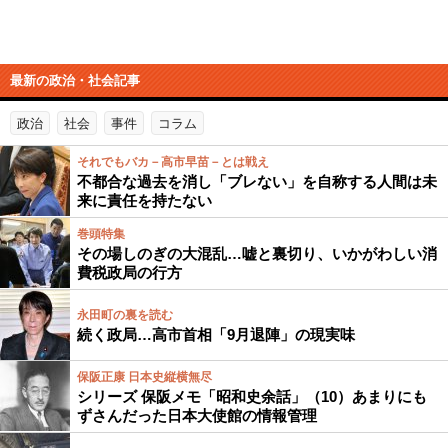
最新の政治・社会記事
政治
社会
事件
コラム
それでもバカ－高市早苗－とは戦え
不都合な過去を消し「ブレない」を自称する人間は未
来に責任を持たない
巻頭特集
その場しのぎの大混乱…嘘と裏切り、いかがわしい消
費税政局の行方
永田町の裏を読む
続く政局…高市首相「9月退陣」の現実味
保阪正康 日本史縦横無尽
シリーズ 保阪メモ「昭和史余話」（10）あまりにも
ずさんだった日本大使館の情報管理