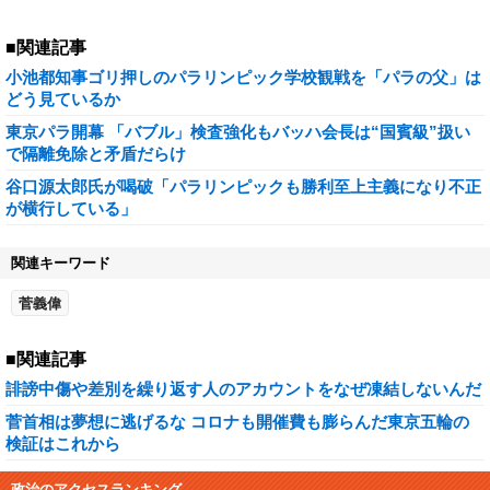
■関連記事
小池都知事ゴリ押しのパラリンピック学校観戦を「パラの父」は
どう見ているか
東京パラ開幕 「バブル」検査強化もバッハ会長は“国賓級”扱い
で隔離免除と矛盾だらけ
谷口源太郎氏が喝破「パラリンピックも勝利至上主義になり不正
が横行している」
関連キーワード
菅義偉
■関連記事
誹謗中傷や差別を繰り返す人のアカウントをなぜ凍結しないんだ
菅首相は夢想に逃げるな コロナも開催費も膨らんだ東京五輪の
検証はこれから
政治のアクセスランキング