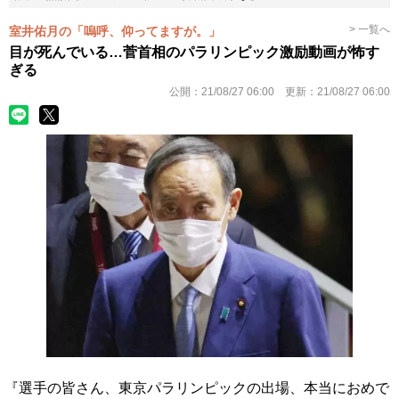
> 一覧へ
室井佑月の「嗚呼、仰ってますが。」
目が死んでいる…菅首相のパラリンピック激励動画が怖す
ぎる
公開：
21/08/27 06:00
更新：
21/08/27 06:00
『選手の皆さん、東京パラリンピックの出場、本当におめで