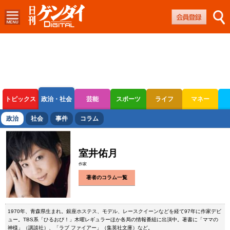
トピックス
政治・社会
芸能
スポーツ
ライフ
マネー
ボートレース
競輪
オートレース
政治
社会
事件
コラム
室井佑月
作家
著者のコラム一覧
1970年、青森県生まれ。銀座ホステス、モデル、レースクイーンなどを経て97年に作家デビ
ュー。TBS系「ひるおび！」木曜レギュラーほか各局の情報番組に出演中。著書に「ママの
神様」（講談社）、「ラブ ファイアー」（集英社文庫）など。