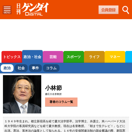
トピックス
政治・社会
芸能
スポーツ
ライフ
マネー
ボートレース
競輪
オートレース
政治
社会
事件
コラム
小林節
慶応大名誉教授
著者のコラム一覧
１９４９年生まれ。都立新宿高を経て慶大法学部卒。法学博士、弁護士。米ハーバード大法
科大学院の客員研究員などを経て慶大教授。現在は名誉教授。「朝まで生テレビ！」などに
出演。憲法、英米法の論客として知られる。１４年の安保関連法制の国会審議の際、衆院憲