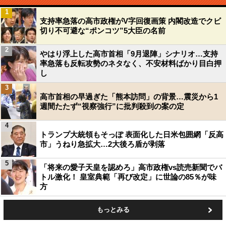
1
支持率急落の高市政権がV字回復画策 内閣改造でクビ
切り不可避な“ポンコツ”5大臣の名前
2
やはり浮上した高市首相「9月退陣」シナリオ…支持
率急落も反転攻勢のネタなく、不安材料ばかり目白押
し
3
高市首相の早過ぎた「熊本訪問」の背景…震災から1
週間たたず“視察強行”に批判殺到の案の定
4
トランプ大統領もそっぽ 表面化した日米包囲網「反高
市」うねり急拡大…2大後ろ盾が剥落
5
「将来の愛子天皇を認めろ」高市政権vs読売新聞でバ
トル激化！ 皇室典範「再び改定」に世論の85％が味
方
もっとみる