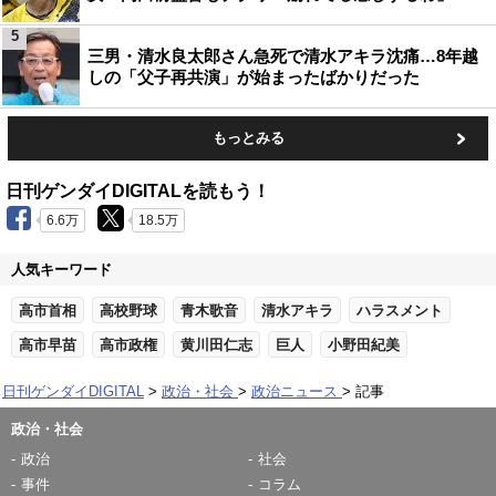
5
三男・清水良太郎さん急死で清水アキラ沈痛…8年越
しの「父子再共演」が始まったばかりだった
もっとみる
日刊ゲンダイDIGITALを読もう！
6.6万
18.5万
人気キーワード
高市首相
高校野球
青木歌音
清水アキラ
ハラスメント
高市早苗
高市政権
黄川田仁志
巨人
小野田紀美
日刊ゲンダイDIGITAL
政治・社会
政治ニュース
記事
政治・社会
政治
社会
事件
コラム