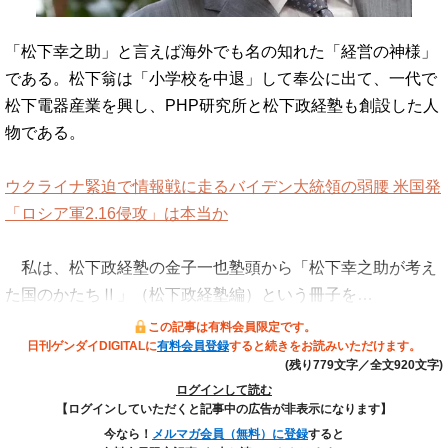
「松下幸之助」と言えば海外でも名の知れた「経営の神様」
である。松下翁は「小学校を中退」して奉公に出て、一代で
松下電器産業を興し、PHP研究所と松下政経塾も創設した人
物である。
ウクライナ緊迫で情報戦に走るバイデン大統領の弱腰 米国発
「ロシア軍2.16侵攻」は本当か
私は、松下政経塾の金子一也塾頭から「松下幸之助が考え
た国のかたちⅡ」（松下政経塾編）という冊子を…
この記事は有料会員限定です。
日刊ゲンダイDIGITALに
有料会員登録
すると続きをお読みいただけます。
(残り779文字／全文920文字)
ログインして読む
【ログインしていただくと記事中の広告が非表示になります】
今なら！
メルマガ会員（無料）に登録
すると