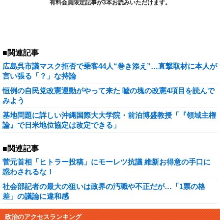
有料会員限定記事が3本お読みいただけます。
■関連記事
広島呉市議マスク拒否で乗客44人“巻き添え”…直撃取材に本人が
言い張る「？」な持論
恒例の自民党改憲運動がやって来た 嘘の塊の改憲4項目を読んで
みよう
基地問題に詳しい沖縄国際大大学院・前泊博盛教授「『領域主権
論』で日米地位協定は改定できる」
■関連記事
菅元首相「ヒトラー投稿」にモーレツ抗議 維新お得意の手口に
惑わされるな！
社会部記者の最大の狙いは政界の汚職や不正だが…「1票の格
差」の議論に違和感
政治のアクセスランキング