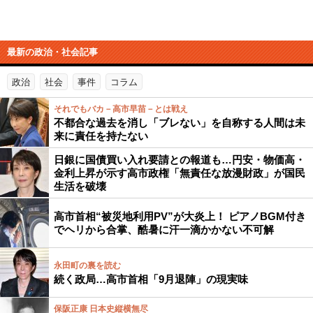
最新の政治・社会記事
政治
社会
事件
コラム
それでもバカ－高市早苗－とは戦え
不都合な過去を消し「ブレない」を自称する人間は未
来に責任を持たない
日銀に国債買い入れ要請との報道も…円安・物価高・
金利上昇が示す高市政権「無責任な放漫財政」が国民
生活を破壊
高市首相“被災地利用PV”が大炎上！ ピアノBGM付き
でヘリから合掌、酷暑に汗一滴かかない不可解
永田町の裏を読む
続く政局…高市首相「9月退陣」の現実味
保阪正康 日本史縦横無尽