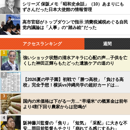
シリーズ 保阪メモ「昭和史余話」（10）あまりにも
ずさんだった日本大使館の情報管理
高市官邸がトップダウンで指示 消費税減税めぐる自民
党内議論は「人事」の“踏み絵”だった
アクセスランキング
週間
1
強いショック状態の清水アキラに心配の声…子供を亡
くした神田正輝らもたどった遺族ケアの道のり
2
【2026夏の甲子園】初戦で「勝つ高校」「負ける高
校」完全予想！横浜vs沖縄尚学の超好カードは…
3
国内の米価格は下がる一方…“早場米”の概算金は前年
より4割下回り農家からは悲鳴が
4
阪神藤川監督の「焦り」「短気」「采配」に大きな不
安…岡田前監督もチクリ「崩れてる感じするわ」