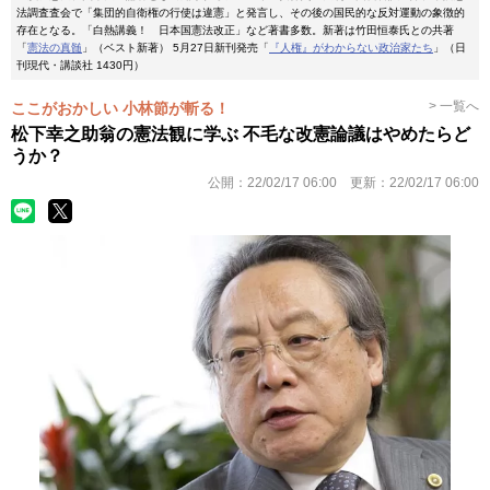
法調査査会で「集団的自衛権の行使は違憲」と発言し、その後の国民的な反対運動の象徴的
存在となる。「白熱講義！ 日本国憲法改正」など著書多数。新著は竹田恒泰氏との共著
「
憲法の真髄
」（ベスト新著） 5月27日新刊発売「
『人権』がわからない政治家たち
」（日
刊現代・講談社 1430円）
> 一覧へ
ここがおかしい 小林節が斬る！
松下幸之助翁の憲法観に学ぶ 不毛な改憲論議はやめたらど
うか？
公開：
22/02/17 06:00
更新：
22/02/17 06:00