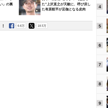
い」の裏
た”上沢直之が天敵に、呼び戻し
4
た有原航平が足枷となる皮肉
う！
5
6.6万
18.5万
6
7
8
9