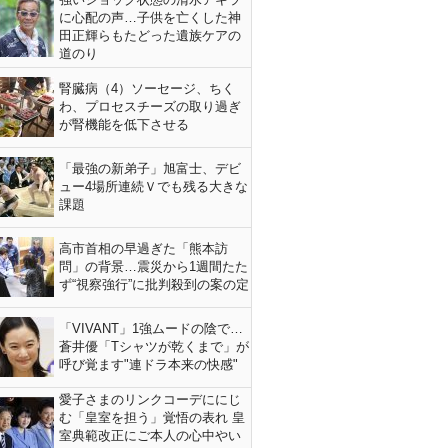
に心配の声…子供を亡くした神
田正輝らもたどった遺族ケアの
道のり
腎臓病（4）ソーセージ、ちく
わ、プロセスチーズの取り過ぎ
が腎機能を低下させる
「最強の新弟子」旭富士、デビ
ュー4場所連続Ｖでも残る大きな
課題
高市首相の早過ぎた「熊本訪
問」の背景…震災から1週間たた
ず“視察強行”に批判殺到の案の定
「VIVANT」1強ムードの陰で…
蒼井優「Tシャツが乾くまで」が
呼び覚ます"連ドラ本来の快感"
愛子さまのリンクコーデににじ
む「皇室を担う」覚悟の表れ 皇
室典範改正にご本人の心中やい