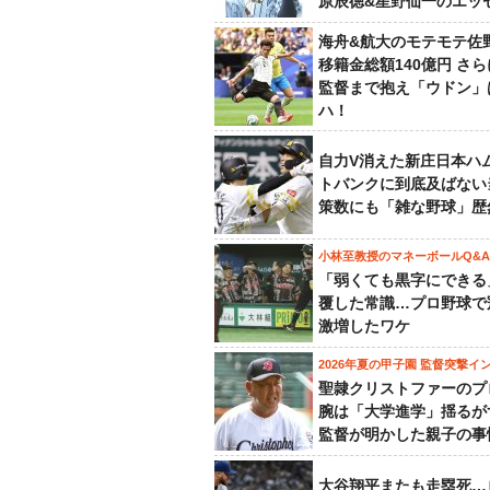
原辰徳&星野仙一のエッ
海舟&航大のモテモテ佐
移籍金総額140億円 さ
監督まで抱え「ウドン」
ハ！
自力V消えた新庄日本ハ
トバンクに到底及ばない
策数にも「雑な野球」歴
小林至教授のマネーボールQ&A
「弱くても黒字にできる
覆した常識…プロ野球で
激増したワケ
2026年夏の甲子園 監督突撃イ
聖隷クリストファーのプ
腕は「大学進学」揺るが
監督が明かした親子の事
大谷翔平またも走塁死…