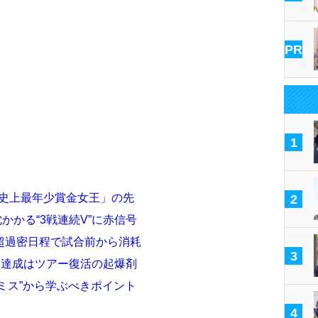
PR
1
「史上最年少賞金女王」の先
2
かかる“3戦連続V”に赤信号
超過密日程で試合前から消耗
3
待 達成はツアー復活の起爆剤
球ミス”から学ぶべきポイント
4