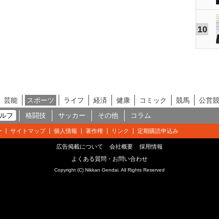
10
芸能
スポーツ
ライフ
経済
健康
コミック
競馬
公営
ルフ
格闘技
サッカー
その他
コラム
ー
サイトマップ
個人情報
著作権
リンク
定期購読申込み
広告掲載について
会社概要
採用情報
よくある質問・お問い合わせ
Copyright (C) Nikkan Gendai. All Rights Reserved