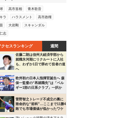
球
高市首相
青木歌音
キラ
ハラスメント
高市政権
苗
大岩剛
スキャンダル
仁志
アクセスランキング
週間
佐藤二朗は信州大経済学部から
就職氷河期にリクルートに入社
も、わずか1日で辞めて役者の道
へ
欧州初の日本人指揮官誕生へ 森
保一監督の“再就職先”は「ベル
ギー1部の日系クラブ」一択か
菅野智之トレード不成立の裏に
致命的な“前科”…ここまで11勝4
敗でも市場価値が低かったワケ
強いショック状態の清水アキラ