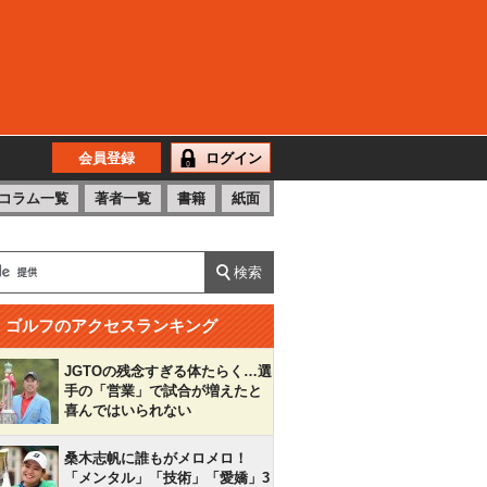
会員登録
ログイン
コラム一覧
著者一覧
書籍
紙面
ゴルフのアクセスランキング
JGTOの残念すぎる体たらく…選
手の「営業」で試合が増えたと
喜んではいられない
桑木志帆に誰もがメロメロ！
「メンタル」「技術」「愛嬌」3