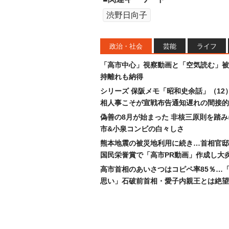
渋野日向子
政治・社会
芸能
ライフ
「高市中心」視察動画と「空気読む」被
持離れも納得
シリーズ 保阪メモ「昭和史余話」（12
相人事こそが宣戦布告通知遅れの間接的
偽善の8月が始まった 非核三原則を踏
市&小泉コンビの白々しさ
熊本地震の被災地利用に続き…首相官邸
国民栄誉賞で「高市PR動画」作成し大
高市首相のあいさつはコピペ率85％…
思い」石破前首相・愛子内親王とは絶望