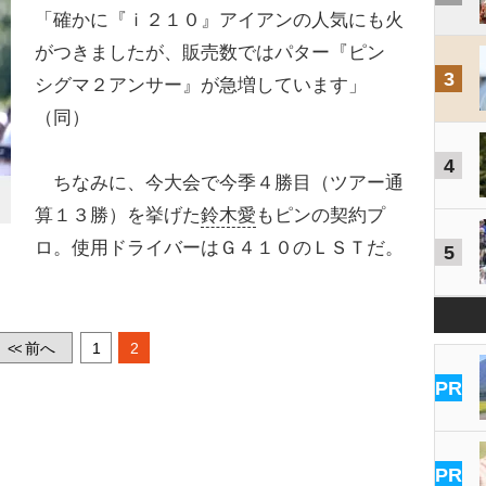
「確かに『ｉ２１０』アイアンの人気にも火
がつきましたが、販売数ではパター『ピン
3
シグマ２アンサー』が急増しています」
（同）
4
ちなみに、今大会で今季４勝目（ツアー通
算１３勝）を挙げた
鈴木愛
もピンの契約プ
ロ。使用ドライバーはＧ４１０のＬＳＴだ。
5
前へ
1
2
<<
PR
PR