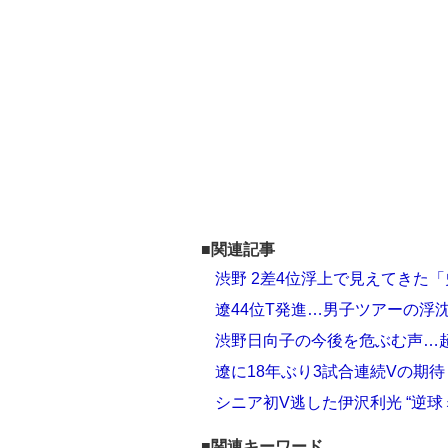
■関連記事
渋野 2差4位浮上で見えてきた
遼44位T発進…男子ツアーの浮沈
渋野日向子の今後を危ぶむ声…
遼に18年ぶり3試合連続Vの期
シニア初V逃した伊沢利光 “逆
■関連キーワード