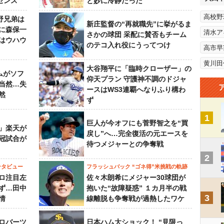
センス
と妙に冷静だった
高校野
野兄弟は
新庄監督の“再就職先”に挙がるま
らに森保一
清水ア
さかの球団 采配に賛否もチーム
はウハウ
のテコ入れ役にうってつけ
高市早
黄川田
大谷翔平に「臨時クローザー」の
ムがソフ
仰天プラン 守護神不調のドジャ
当然…失
ースはWS3連覇へなりふり構わ
然
ず
1
巨人が今オフにも菅野智之を“買
」楽天が
戻し”へ…完全復活の元エースを
冠試合が
待つメジャーとの争奪戦
2
ンタビュー
フラッシュバック “ゴネ得”米挑戦の軌跡
ロ注目左
佐々木朗希にメジャー30球団が
ず…田中
抱いた“故障疑惑” １カ月半の戦
3
情
線離脱も争奪戦が過熱したワケ
ロバーツ
日本ハム大ショック！ “見限っ