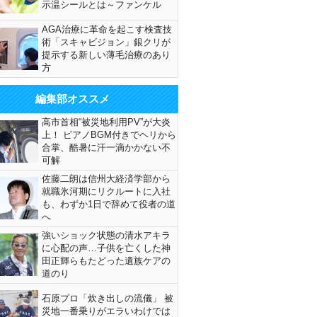
示温シールとは～ファンケル
AGA治療に革命を起こす検査技
術「スキャビジョン」銀クリが
提示する新しい薄毛治療のあり
方
編集部オススメ
高市首相“被災地利用PV”が大炎
上！ ピアノBGM付きでヘリから
合掌、酷暑に汗一滴かかない不
可解
佐藤二朗は信州大経済学部から
就職氷河期にリクルートに入社
も、わずか1日で辞めて役者の道
へ
強いショック状態の清水アキラ
に心配の声…子供を亡くした神
田正輝らもたどった遺族ケアの
道のり
石原プロ「炊き出しの流儀」 被
災地一番乗りがエラいわけでは