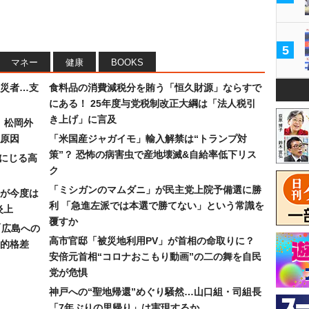
5
マネー
健康
BOOKS
災者…支
食料品の消費減税分を賄う「恒久財源」ならすで
にある！ 25年度与党税制改正大綱は「法人税引
き上げ」に言及
）松岡外
原因
「米国産ジャガイモ」輸入解禁は“トランプ対
策”？ 恐怖の病害虫で産地壊滅&自給率低下リス
みにじる高
ク
「ミシガンのマムダニ」が民主党上院予備選に勝
が今度は
利 「急進左派では本選で勝てない」という常識を
炎上
覆すか
「広島への
高市官邸「被災地利用PV」が首相の命取りに？
的格差
安倍元首相“コロナおこもり動画”の二の舞を自民
党が危惧
神戸への“聖地帰還”めぐり騒然…山口組・司組長
「7年ぶりの里帰り」は実現するか