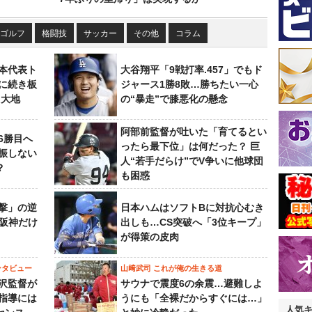
ゴルフ
格闘技
サッカー
その他
コラム
本代表ト
大谷翔平「9戦打率.457」でもド
に続き板
ジャース1勝8敗…勝ちたい一心
田大地
の“暴走”で膝悪化の懸念
阿部前監督が吐いた「育てるとい
6勝目へ
ったら最下位」は何だった？ 巨
振しない
人“若手だらけ”でV争いに他球団
？
も困惑
撃」の逆
日本ハムはソフトBに対抗心むき
“阪神だけ
出しも…CS突破へ「3位キープ」
が得策の皮肉
ンタビュー
山﨑武司 これが俺の生きる道
沢監督が
サウナで震度6の余震…避難しよ
指導には
うにも「全裸だからすぐには…」
人気