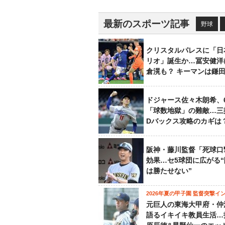
最新のスポーツ記事
野球
クリスタルパレスに「日
リオ」誕生か…冨安健洋
倉滉も？ キーマンは鎌
ドジャース佐々木朗希、
「球数地獄」の難敵…三
Dバックス攻略のカギは
阪神・藤川監督「死球口
効果…セ5球団に広がる
は勝たせない”
2026年夏の甲子園 監督突撃イ
元巨人の東海大甲府・仲
語るイキイキ教員生活…