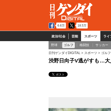
6.6万
18.5万
政治/社会
芸能
スポーツ
ライ
野球
ゴルフ
格闘技
サッカー
日刊ゲンダイDIGITAL
スポーツ
ゴルフ
渋野日向子V逃がすも…