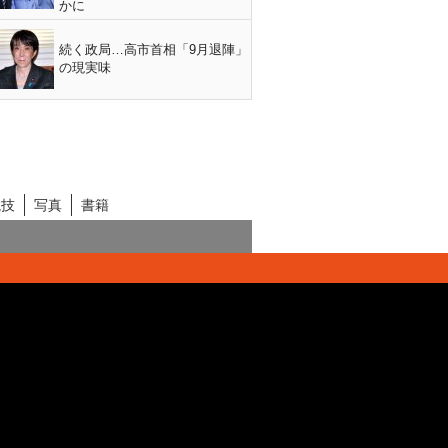
かに
続く政局…高市首相「9月退陣」
の現実味
競技
写真
書籍