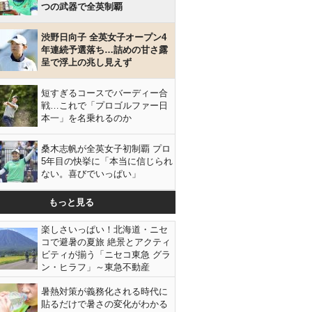
つの武器で全英制覇
渋野日向子 全英女子オープン4
年連続予選落ち…詰めの甘さ露
呈で浮上の兆し見えず
短すぎるコースでバーディー合
戦…これで「プロゴルファー日
本一」を名乗れるのか
桑木志帆が全英女子初制覇 プロ
5年目の快挙に「本当に信じられ
ない。喜びでいっぱい」
もっと見る
楽しさいっぱい！北海道・ニセ
コで避暑の夏旅 絶景とアクティ
ビティが揃う「ニセコ東急 グラ
ン・ヒラフ」～東急不動産
暑熱対策が義務化される時代に
貼るだけで暑さの変化がわかる